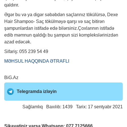
qaldırır.
Əgər bu və ya digər səbəbdən saçlarınız tökülürsə, Dexe
Hair Shampoo- Saç tökülməyə qarşı və saç bitirən
şampunlardan istifadə edə bilərsiniz.Çoxlarının istifadə
edib məmnun qaldığı bu şampun sizi komplekslərinizdən
azad edəcək.
Sifariş: 055 239 54 49
MƏHSUL HAQQINDA ƏTRAFLI
BiG.Az
Telegramda izləyin
Sağlamlıq
Baxılıb: 1439 Tarix: 17 sentyabr 2021
Şikayətiniz varsa Whatsapp:
077 7125666