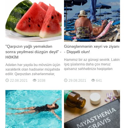
"Pfizer"in effektivliyi bir qədər aşağı
oxuculara 5 sadə addımdan
başlamağı məsləhət görür.
Elementar görsənsələr də, bu
qaydalar
"Qarpızın yağlı yeməkdən
Günəşlənmənin xeyri və ziyanı
sonra yeyilməsi düzgün deyil" -
- Diqqətli olun!
HƏKİM
Hamımız bir az günəşi sevirik. Lakin
işıq şüalarına daha çox məruz
Adətən hər yayda bu mövsüm üçün
qalsanız səhhətinizə həqiqətən
xarakterik olan hadisələr müşahidə
ziyan vura bilərsiniz. Xeyri. Günəş
edilir. Qarpızdan zəhərlənmələr,
şüaları bədənimizə dəydiyində D
ilan, həşərat sancmaları və sair. Bu
22.08.2021
1038
29.08.2021
641
vitamininə çevrilir. Bu güclü
il də bədbəxt hadisələrsiz ötüşmədi.
sümüklər və dişlər üçün çox
Öncə qeyd edək ki, rəsmi
əhəmiyyətlidir. Ekzema və sızanaq
məlumatlarda bu vaxta kimi qarpızla
problemləri olanlar günəşdən
bağlı zəhərlənmə hallarının
faydalanırlar
olmadığı iddia edilir. Yayın ən çox
sərinləşdiric