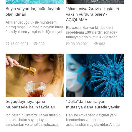
Beyin və yaddaş üçün faydalı
"Miasteniya Gravis" xəstələri
olan idman
vaksin vurdura bilər? -
AÇIQLAMA
Alimlər üzgüçülük ilə müntəzəm
olaraq məşğul olmağın beynin idrak
Elə xəstəliklər var ki, tibb elmi
funksiyalarını yaxşılaşdırdığını, eyni
səbəblərini 100 illərdir, sonadək
zamanda beyində yeni sinir
müəyyən edə bilmir. XVII əsrdən
əlaqələrini yaratdığını bildirir. Mardi
tibbə bəlli olan Miasteniya ("əzələ
15.08.2021
882
08.09.2021
863
Hardin-Baylor Universitetinin
zəifliyi" anlamını verir) xəstəliyi də
nevrologiya kafedrasının professoru
bu siyahıya aiddir. Miasteniya -
Cena Metyu qeyd edir ki, belə bir
immunitetin pozulması nəticəsində
aerob (nisbətən aşağı intensivlikdə
baş qaldıran klassik autoimmun
əsəb-əzələ xəstəliyidir
Soyuqdəyməyə qarşı
"Delta"dan sonra yeni
mübarizədə balın faydaları
mutasiya daha sürətlə yayılır
İngiltərənin Oksford Universitetinin
Cənubi Afrika tədqiqatçıları yeni
alimləri, balın soyuqdəymə
koronavirus variantının
simptomları və tənəffüs yoluxucu
aşkarlandığını açıqlayıblar. Alimlər
xəstəliklərlə mübarizədə,
2021-ci ilin may ayında C.1.2 adlı