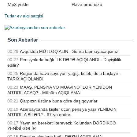
Mp3 yukle
Hava proqnozu
Turlar
ev alqi satqisi
Son Xəbərlər
00:29
Avqustda MÜTLƏQ ALIN - Sonra tapmayacaqsınız
00:27
Pensiyalarla bağlı İLK DƏFƏ AÇIQLANDI - Dəyişiklik
edilir?
00:25
Regionda hava soyuyur: yağış, külək, dolu başlayır -
TARİX AÇIQLANDI
00:23
MAAŞ, PENSİYA VƏ MÜAVİNƏTLƏR YENİDƏN
ARTIRILACAQ? - Mühüm AÇIQLAMA
00:21
Qarpızın üstünə buna görə daş qoyurlar
00:19
Azərbaycanda kişilər üçün pensiya yaşı YENİDƏN
ARTIRILA BİLƏR? - 67-yə qədər...
00:17
Yayın ən bərəkətli tərəvəzi: Kolundan DƏRDİKCƏ
YENİSİ GƏLİR
00:15
Pensiya alanlarla bağlı RƏSMİ AÇIQLAMA