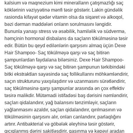
kalsium və maqnezium kimi mineralların çatışmazlığı saç
köklərinin vəziyyətinə mənfi təsir göstərir. Lakin gündəlik
rasionda kifayət qədər vitamin olsa da siqaret və alkoqol,
bəzi dərman maddələri onların sorulmasını ləngidir.
Bununla yanaşı stress və əsəbilik, hamiləlik və südvermə,
həmçinin hormonal disbalans da saçların tökülməsinə təsir
edir. Bütün bu qeyd edilənlərin qarşısını almaq üçün Dexe
Hair Shampoo- Saç tökülməyə qarşı və saç bitirən
şampunlardan faydalana bilərsiniz. Dexe Hair Shampoo-
Saç tökülməyə qarşı və saç bitirən şampunun tərkibindəki
bitki ekstraktları sayəsində saç follikullarını möhkəmləndirir,
saçın strukturunu yaxşılaşdırır və uzanmasını sürətləndirir,
saç tökülməsinə qarşı şampunlar arasında ən çox effektiv
təsirə malikdir. Mütəmadi istifadəsi baş dərisini nəmləndirir,
saçları qidalandırır, yağ balansını tənzimləyir, saçların
yağlanmasını azaldır, saçları qidalandırır, qırılmasının və
tökülməsinin qarşısını alır, onları canlandırır, parlaqlığını
artırır. Antibakterial və göbələk əleyhinə təsir göstərir,
qıcıqlanmış dərini sakitləşdirir, qaşınma və kəpəyi aradan