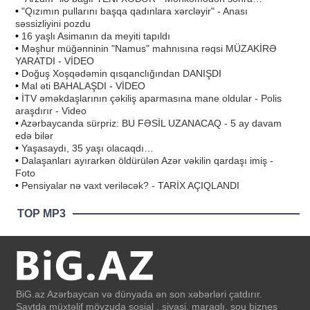
•
"Qızımın pullarını başqa qadınlara xərcləyir" - Anası
səssizliyini pozdu
•
16 yaşlı Asimanın da meyiti tapıldı
•
Məşhur müğənninin "Namus" mahnısına rəqsi MÜZAKİRƏ
YARATDI - VİDEO
•
Doğuş Xoşqədəmin qısqanclığından DANIŞDI
•
Mal əti BAHALAŞDI - VİDEO
•
İTV əməkdaşlarının çəkiliş aparmasına mane oldular - Polis
araşdırır - Video
•
Azərbaycanda sürpriz: BU FƏSİL UZANACAQ - 5 ay davam
edə bilər
•
Yaşasaydı, 35 yaşı olacaqdı…
•
Dalaşanları ayırarkən öldürülən Azər vəkilin qardaşı imiş -
Foto
•
Pensiyalar nə vaxt veriləcək? - TARİX AÇIQLANDI
TOP MP3
BiG.az Azərbaycan və dünyada ən son xəbərləri çatdırır.
Saytda müxtəlif mövzuda sosial , siyasi, maraqlı, şou biznes