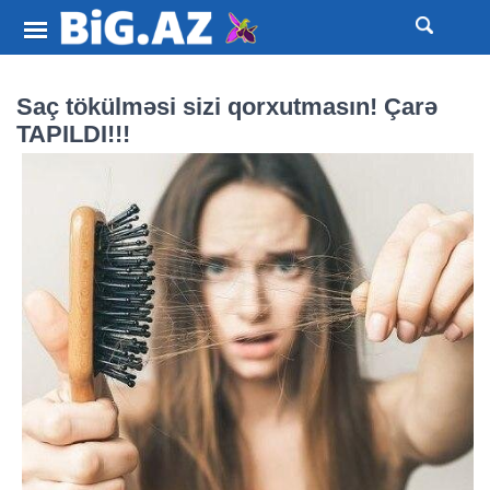
Saç tökülməsi sizi qorxutmasın! Çarə
TAPILDI!!!