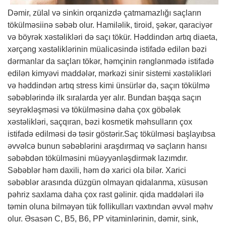
Dəmir, zülal və sinkin orqanizdə çatmamazlığı saçların
tökülməsiinə səbəb olur. Hamiləlik, tiroid, şəkər, qaraciyər
və böyrək xəstəlikləri də saçı tökür. Həddindən artıq diaeta,
xərçəng xəstəliklərinin müalicəsində istifadə edilən bəzi
dərmanlar da saçları tökər, həmçinin rənglənmədə istifadə
edilən kimyəvi maddələr, mərkəzi sinir sistemi xəstəlikləri
və həddindən artıq stress kimi ünsürlər də, saçın tökülmə
səbəblərində ilk sıralarda yer alır. Bundan başqa saçın
seyrəkləşməsi və tökülməsinə daha çox göbələk
xəstəlikləri, saçqıran, bəzi kosmetik məhsulların çox
istifadə edilməsi də təsir göstərir.Saç tökülməsi başlayıbsa
əvvəlcə bunun səbəblərini araşdırmaq və saçların hansı
səbəbdən tökülməsini müəyyənləşdirmək lazımdır.
Səbəblər həm daxili, həm də xarici ola bilər. Xarici
səbəblər arasında düzgün olmayan qidalanma, xüsusən
pəhriz saxlama daha çox rast gəlinir. qida maddələri ilə
təmin oluna bilməyən tük follikulları vaxtından əvvəl məhv
olur. Əsasən C, B5, B6, PP vitaminlərinin, dəmir, sink,