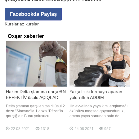
Facebookda Paylaş
Kurslar.az kurslar
Oxşar xəbərlər
Həkim Delta ştamına qarşı ƏN
Yaxşı fiziki formaya aparan
EFFEKTİV üsulu AÇIQLADI
yolda ilk 5 ADDIM
Delta ştamına qarşı ən təsirli üsul 2
İlin əvvəlində yaya kimi arıqlamağı
doza "Sinovac"la 1 doza "Pfizer"in
özünüzə məqsəd qoymuşdunuz,
qarışığıdır. Bunu yoluxucu
amma yayın sonunda hələ də
xəstəliklər üzrə mütəxəssis Bülənt
məqsədinizə çatmamısınız? O
Ərtoğrul deyib. O bildirib ki, bu
zaman məqsədlərinizə daha ciddi
22.08.2021
1318
24.08.2021
957
nəticəyə mövcud elmi məlumatlar
yanaşın və elə bu gündən başlayın.
əsasında gəlnib: "2 dozada
BİG.AZ xarici mətbuata istinadən