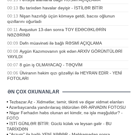
00:13
Bu tarixdən havalar dəyişir - İSTİLƏR BİTİR
00:13
Nişan hazırlığı üçün köməyə getdi, bacısı oğlunun
qızıllarını oğurladı
00:11
Avqustun 13-dən sonra TOY EDƏCƏKLƏRİN
NƏZƏRİNƏ
00:09
Dəfn müavinəti ilə bağlı RƏSMİ AÇIQLAMA
00:08
Aygün Kazımovanın şok edən ARXİV GÖRÜNTÜLƏRİ
YAYILDI
00:07
8 gün iş OLMAYACAQ - TƏQVİM
00:06
Ülviranın həkim qızı gözəlliyi ilə HEYRAN EDİR - YENİ
FOTOLARI
ƏN ÇOX OXUNANLAR
•
Tezbazar.Az - Xidmətlər, təmir, tikinti və digər xidmət elanları
•
Azərbaycanda yandırılaraq öldürülən ƏR-ARVADIN FOTOSU
•
Nigar Fərhadın həbs olunan əri kimdir, nə işlə məşğuldur? -
FOTO
•
İSTİ GÜNLƏR BİTİR: Güclü külək və leysan gəlir - BU
TARİXDƏN
•
"Arzum" ilə bağlı YENİ XƏBƏR - Məhkəmədən sonra…