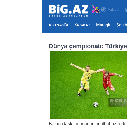
Valyuta
Ana səhifə
Xəbərlər
Maraqlı
Şou b
Dünya çempionatı: Türkiyə
Bakıda təşkil olunan minifutbol üzrə dü