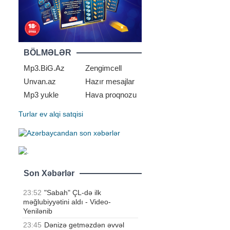
.
BÖLMƏLƏR
Mp3.BiG.Az
Zengimcell
Unvan.az
Hazır mesajlar
Mp3 yukle
Hava proqnozu
Turlar
ev alqi satqisi
Son Xəbərlər
23:52
"Sabah" ÇL-də ilk
məğlubiyyətini aldı - Video-
Yenilənib
23:45
Dənizə getməzdən əvvəl