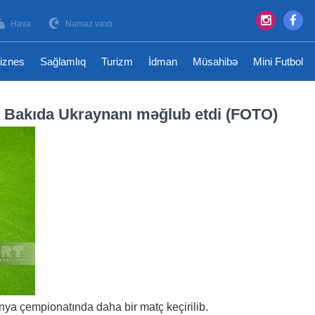
Hava
Namaz vaxtı
iznes
Sağlamlıq
Turizm
İdman
Müsahibə
Mini Futbol
 Bakıda Ukraynanı məğlub etdi (FOTO)
nya çempionatında daha bir matç keçirilib.