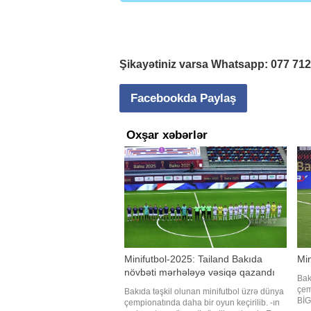
Şikayətiniz varsa Whatsapp:
077 71
Facebookda Paylaş
Oxşar xəbərlər
Minifutbol-2025: Tailand Bakıda
Min
növbəti mərhələyə vəsiqə qazandı
Bak
çem
Bakıda təşkil olunan minifutbol üzrə dünya
BİG
çempionatında daha bir oyun keçirilib. -ın