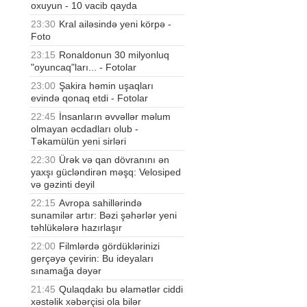
oxuyun - 10 vacib qayda
23:30
Kral ailəsində yeni körpə -
Foto
23:15
Ronaldonun 30 milyonluq
"oyuncaq"ları... - Fotolar
23:00
Şakira həmin uşaqları
evində qonaq etdi - Fotolar
22:45
İnsanların əvvəllər məlum
olmayan əcdadları olub -
Təkamülün yeni sirləri
22:30
Ürək və qan dövranını ən
yaxşı gücləndirən məşq: Velosiped
və gəzinti deyil
22:15
Avropa sahillərində
sunamilər artır: Bəzi şəhərlər yeni
təhlükələrə hazırlaşır
22:00
Filmlərdə gördüklərinizi
gerçəyə çevirin: Bu ideyaları
sınamağa dəyər
21:45
Qulaqdakı bu əlamətlər ciddi
xəstəlik xəbərçisi ola bilər