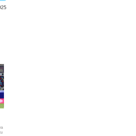
025
ya
cu