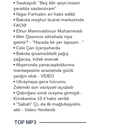
•
Saakaşvili: "Beş ildir qeyri-insani
şəraitdə saxlanılıram"
•
Nigar Fərhadın əri həbs edildi
•
Bakıda məşhur ticarət mərkəzində
FACİƏ
•
Elnur Məmmədovun Muhammədi
•
Alim Qasımov istirahətə niyə
getmir? - "Harada bir yer tapsam..."
•
Ceki Çan İçərişəhərdə
•
Bakıda qısamüddətli yağış
yağacaq, külək əsəcək
•
Abşeronda yanacaqdoldurma
məntəqəsinin ərazisində güclü
yanğın olub - VİDEO
•
Ukraynaya gecə hücumu:
Zelenski son vəziyyəti açıqladı
•
Qabırğası sınıb ürəyinə girmişdi -
Kürəkəninə 10 il həbs verildi
•
"Sabah" ÇL-də ilk məğlubiyyətini
aldı - Video-Yenilənib
TOP MP3