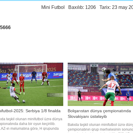
Mini Futbol
Baxılıb: 1206 Tarix: 23 may 2
25666
ifutbol-2025: Serbiya 1/8 finalda
Bolqarıstan dünya çempionatında
Slovakiyanı üstələyib
ıda təşkil olunan minifutbol üzrə dünya
pionatında daha bir oyun keçirilib.
Bakıda təşkil olunan minifutbol üzrə dün
.AZ-ın məlumatına görə, H qrupunda
çempionatının qrup mərhələsinin sonun