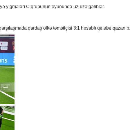
kiyə yığmaları C qrupunun oyununda üz-üzə gəliblər.
qarşılaşmada qardaş ölkə təmsilçisi 3:1 hesablı qələbə qazanıb