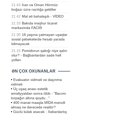
21:43
İran və Oman Hörmüz
boğazı üzrə razılığa gəldilər
21:42
Mal əti bahalaşıb - VİDEO
21:33
Bakıda məşhur ticarət
mərkəzində FACİƏ
21:30
16 yaşına çatmayan uşaqlar
sosial şəbəkələrdə hesab yarada
bilməyəcək
21:15
Pomidorun qabığı niyə qalın
olur? - Bağbanlardan sadə həll
yolları
ƏN ÇOX OXUNANLAR
•
Evakuator xidməti və daşınma
xidməti
•
Üç uşaq anası estetik
əməliyyatdan sonra ölüb - "Bacımı
torpağın altına qoydu..."
•
400 manat maaşla MİDA mənzili
almaq nə dərəcədə realdır?
•
Güclü külək əsəcək - Xəbərdarlıq