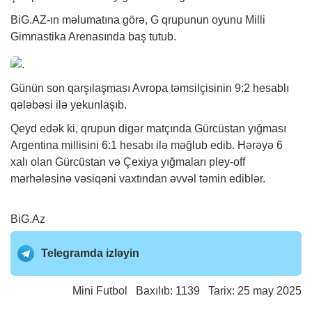
BiG.AZ
-ın məlumatına görə, G qrupunun oyunu Milli
Gimnastika Arenasında baş tutub.
Günün son qarşılaşması Avropa təmsilçisinin 9:2 hesablı
qələbəsi ilə yekunlaşıb.
Qeyd edək ki, qrupun digər matçında Gürcüstan yığması
Argentina millisini 6:1 hesabı ilə məğlub edib. Hərəyə 6
xalı olan Gürcüstan və Çexiya yığmaları pley-off
mərhələsinə vəsiqəni vaxtından əvvəl təmin ediblər.
BiG.Az
Telegramda izləyin
Mini Futbol
Baxılıb: 1139 Tarix: 25 may 2025