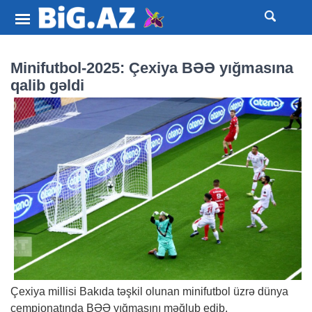
Minifutbol-2025: Çexiya BƏƏ yığmasına
qalib gəldi
Çexiya millisi Bakıda təşkil olunan minifutbol üzrə dünya
çempionatında BƏƏ yığmasını məğlub edib.