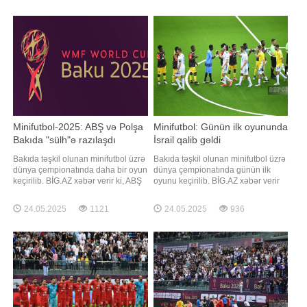
1/8 final. 28 may. 17:30.
sonra bəlli olub. Macarıstan
Monteneqro - Polşa. 19:00. Bosniya
Mavritaniyanı, Monteneqro Çexiyanı
və Herseqovina - Tailand. 20:30.
1:0 hesabı ilə məğlub edib.
Çexiya - İsrail
Azərbayca
Minifutbol-2025: ABŞ və Polşa
Minifutbol: Günün ilk oyununda
Bakıda "sülh"ə razılaşdı
İsrail qalib gəldi
Bakıda təşkil olunan minifutbol üzrə
Bakıda təşkil olunan minifutbol üzrə
dünya çempionatında daha bir oyun
dünya çempionatında günün ilk
keçirilib. BİG.AZ xəbər verir ki, ABŞ
oyunu keçirilib. BİG.AZ xəbər verir
və Polşa yığmaları F qrupunun
ki, H qrupunun II turunda Qana
oyununda üz-üzə gəliblər. Milli
yığması İsrail ilə üz-üzə gəlib. Milli
24.05.2025
1121
24.05.2025
936
Gimnastika Arenasında reallaşan
Gimnastika Arenasında gerçəkləşən
qarşılaşmada hesab açılmayıb.
qarşılaşma İsrailin 4:0 hesablı
Qeyd edək ki, ilk turda Polşa
qələbəsi ilə bitib. Qeyd edək ki, ilk
Qazaxıstanı 2:1, Bosniya və
turda Qana İspaniyaya, İsrai
Herseqovin