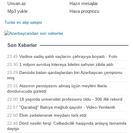
Unvan.az
Hazır mesajlar
Mp3 yukle
Hava proqnozu
Turlar
ev alqi satqisi
Son Xəbərlər
23:45
Vədinə sadiq qalıb saçlarını çəhrayıya boyadı - Foto
23:30
1 milyon avroluq lotereya biletini səhvən zibilə atdı
23:29
Dənizdə batan qardaşlardan biri Azərbaycan çempionu
imiş
23:15
Atasının pensiyasını almaq üçün meyitini illərlə
dondurucuda gizlətdi
23:00
18 yaşında universitet professoru oldu - 306 illik rekord
22:57
"Qarabağ" Bakıya məğlub qayıdır - Video-Yenilənib
22:50
Elvin zədələnərək meydanı tərk etdi
22:45
Dörd nəsilin fərqi: Cəlbedicilik haqqında anlayış tamamilə
dəyişir