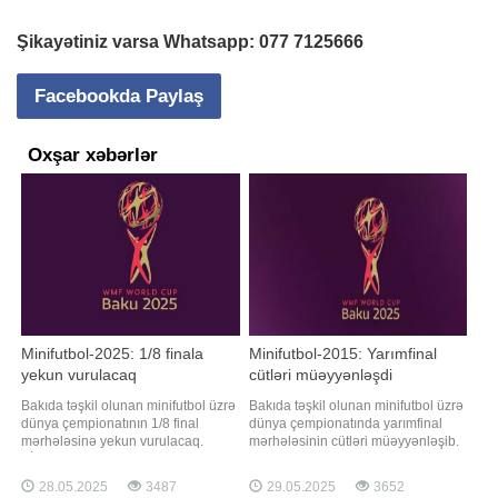
Şikayətiniz varsa Whatsapp:
077 7125666
Facebookda Paylaş
Oxşar xəbərlər
Minifutbol-2025: 1/8 finala
Minifutbol-2015: Yarımfinal
yekun vurulacaq
cütləri müəyyənləşdi
Bakıda təşkil olunan minifutbol üzrə
Bakıda təşkil olunan minifutbol üzrə
dünya çempionatının 1/8 final
dünya çempionatında yarımfinal
mərhələsinə yekun vurulacaq.
mərhələsinin cütləri müəyyənləşib.
BİG.AZ xəbər verir ki, bu gün Milli
xəbər verir ki, bu, Milli Gimnastika
Gimnastika Arenasında daha 4
Arenasında baş tutan 1/4 final
28.05.2025
3487
29.05.2025
3652
oyun keçiriləcək. Dünya çempionatı.
mərhələsinin qarşılaşmalarından