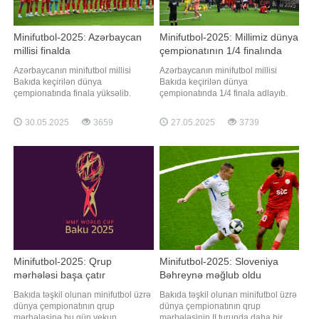
Minifutbol-2025: Azərbaycan
Minifutbol-2025: Millimiz dünya
millisi finalda
çempionatının 1/4 finalında
Azərbaycanın minifutbol millisi
Azərbaycanın minifutbol millisi
Bakıda keçirilən dünya
Bakıda keçirilən dünya
çempionatında finala yüksəlib.
çempionatında 1/4 finala adlayıb.
xəbər verir ki, Elşad Quliyevin
xəbər verir ki, Elşad Quliyevin
rəhbərlik etdiyi kollektiv
rəhbərlik etdiyi yığma 1/8 finalda
30.05.2025
3659
27.05.2025
3739
yarımfinalda Monteneqro ilə üz-üzə
son dünya çempionu Rumıniya ilə
gəlib. Qarşılaşma yığmamızın 2:1
üz-üzə gəlib. Qarşılaşmanın əsas
hesablı qələbəsi ilə başa çatıb.
vaxtı 1:1 hesabı ilə yekunlaşıb.
Millinin heyətində Ağaseyid
Qalibi müəyyənləşdirmək üçün
Qasımov (23) və Ramiz Çovdaro
penalti zərbələrin
Minifutbol-2025: Qrup
Minifutbol-2025: Sloveniya
mərhələsi başa çatır
Bəhreynə məğlub oldu
Bakıda təşkil olunan minifutbol üzrə
Bakıda təşkil olunan minifutbol üzrə
dünya çempionatının qrup
dünya çempionatının qrup
mərhələsinə bu gün yekun
mərhələsinin II turunda daha bir