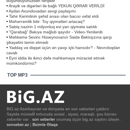
düşündüyünüzdən fərqlidir
•
Arayik və digərləri ilə bağlı YEKUN QƏRAR VERİLDİ
•
Aydan Axundovadan sevgi paylaşımı
•
Tahir Kərimlinin şəhid anası olan bacısı vəfat etdi
•
Məhərrəmlik bitir: Toy qiymətləri artacaq?
•
Sabiq nazirin 1 milyonluq evi yarı qiymətə satıldı
•
"Qarabağ" Bakıya məğlub qayıdır - Video-Yenilənib
•
Məhkəmə Sevinc Hüseynovanın Səidə Bəkirqızına qarşı
şikayətini təmin etmədi
•
Yaddaş və diqqət üçün ən yaxşı içki hansıdır? - Nevroloqdan
cavab
•
Eyni iddia ilə ikinci dəfə məhkəməyə müraciət etmək
mümkündürmü?
TOP MP3
BiG.az Azərbaycan və dünyada ən son xəbərləri çatdırır.
Saytda müxtəlif mövzuda sosial , siyasi, maraqlı, şou biznes
xəbərlər var .
son xeberler
oxumaq üçün big.az saytını izləyin .
sonxeber.az
|
Bizimlə Əlaqə