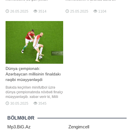
vurulacaq. BİG.AZ xəbər verir ki,
matç keçirilib. BİG.AZ xəbər verir ki,
Milli Gimnastika Arenasında daha 8
A qrupunda Sloveniya millisi
26.05.2025
3514
25.05.2025
1104
qarşılaşma baş tutacaq. Dünya
Bəhreynə məğlub olub. Milli
çempionatı. Qrup mərhələsi. II tur,
Gimnastika Arenasında baş tutan
26 may. E qrupu. 12:45. Kosta Rika
görüş Bəhreyn komandasının 4:1
- Tayland. 22:00. İndoneziya -
hesablı qələbəsi ilə yekunlaşıb. Bu
Monteneqro.
qrupda ye
Dünya çempionatı:
Azərbaycan millisinin finaldakı
rəqibi müəyyənləşdi
Bakıda keçirilən minifutbol üzrə
dünya çempionatında növbəti finalçı
müəyyənləşib. xəbər verir ki, Milli
Gimnastika Arenasında keçirilən
30.05.2025
3545
mundialın ikinci yarımfinal
qarşılaşmasında Macarıstan və
Serbiya seçmələri üz-üzə gəliblər.
BÖLMƏLƏR
Matçın əsas vaxtında hesab
açılmayıb. Qalibi müəyyənləşdirmək
Mp3.BiG.Az
Zengimcell
üçün penalt