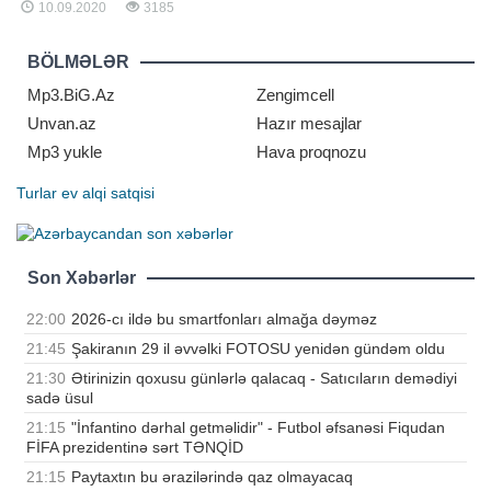
10.09.2020
3185
avtomobilini arxaya doğru hərəkət
etdirərkən bacısının 1 yaşlı
övladının üzərindən keçib. 2019-cu
BÖLMƏLƏR
ildə anadan olmuş və yenicə ayaq
açıb yeriyən körp
Mp3.BiG.Az
Zengimcell
Unvan.az
Hazır mesajlar
Mp3 yukle
Hava proqnozu
Turlar
ev alqi satqisi
Son Xəbərlər
22:00
2026-cı ildə bu smartfonları almağa dəyməz
21:45
Şakiranın 29 il əvvəlki FOTOSU yenidən gündəm oldu
21:30
Ətirinizin qoxusu günlərlə qalacaq - Satıcıların demədiyi
sadə üsul
21:15
"İnfantino dərhal getməlidir" - Futbol əfsanəsi Fiqudan
FİFA prezidentinə sərt TƏNQİD
21:15
Paytaxtın bu ərazilərində qaz olmayacaq