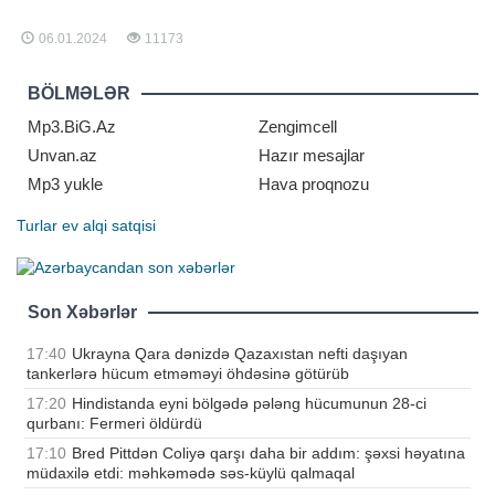
qiymətləndirilmədiyini düşünür.
"Report" xəbər verir ki, Fransa
06.01.2024
11173
millisinin üzvü bunu "Goal"a
açıqlamasında bildirib. "Messi bütün
təriflərə layiqdir. Amma əslində
BÖLMƏLƏR
Fransada layiq olduğ
Mp3.BiG.Az
Zengimcell
Unvan.az
Hazır mesajlar
Mp3 yukle
Hava proqnozu
Turlar
ev alqi satqisi
Son Xəbərlər
17:40
Ukrayna Qara dənizdə Qazaxıstan nefti daşıyan
tankerlərə hücum etməməyi öhdəsinə götürüb
17:20
Hindistanda eyni bölgədə pələng hücumunun 28-ci
qurbanı: Fermeri öldürdü
17:10
Bred Pittdən Coliyə qarşı daha bir addım: şəxsi həyatına
müdaxilə etdi: məhkəmədə səs-küylü qalmaqal