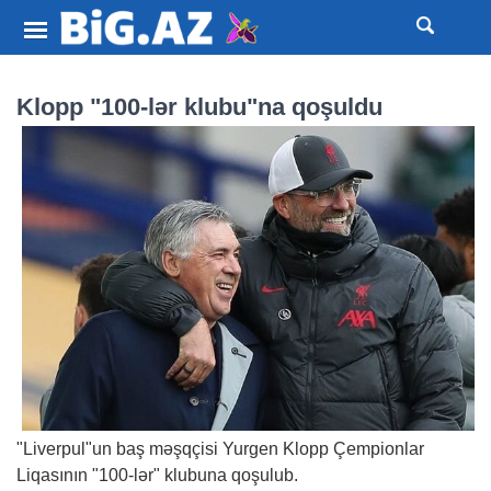
Klopp "100-lər klubu"na qoşuldu
"Liverpul"un baş məşqçisi Yurgen Klopp Çempionlar
Liqasının "100-lər" klubuna qoşulub.