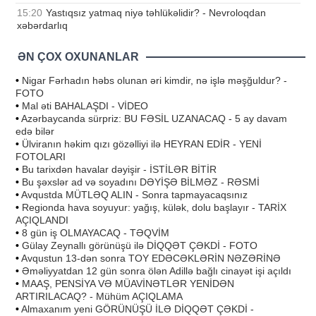
15:20
Yastıqsız yatmaq niyə təhlükəlidir? - Nevroloqdan
xəbərdarlıq
ƏN ÇOX OXUNANLAR
•
Nigar Fərhadın həbs olunan əri kimdir, nə işlə məşğuldur? -
FOTO
•
Mal əti BAHALAŞDI - VİDEO
•
Azərbaycanda sürpriz: BU FƏSİL UZANACAQ - 5 ay davam
edə bilər
•
Ülviranın həkim qızı gözəlliyi ilə HEYRAN EDİR - YENİ
FOTOLARI
•
Bu tarixdən havalar dəyişir - İSTİLƏR BİTİR
•
Bu şəxslər ad və soyadını DƏYİŞƏ BİLMƏZ - RƏSMİ
•
Avqustda MÜTLƏQ ALIN - Sonra tapmayacaqsınız
•
Regionda hava soyuyur: yağış, külək, dolu başlayır - TARİX
AÇIQLANDI
•
8 gün iş OLMAYACAQ - TƏQVİM
•
Gülay Zeynallı görünüşü ilə DİQQƏT ÇƏKDİ - FOTO
•
Avqustun 13-dən sonra TOY EDƏCƏKLƏRİN NƏZƏRİNƏ
•
Əməliyyatdan 12 gün sonra ölən Adillə bağlı cinayət işi açıldı
•
MAAŞ, PENSİYA VƏ MÜAVİNƏTLƏR YENİDƏN
ARTIRILACAQ? - Mühüm AÇIQLAMA
•
Almaxanım yeni GÖRÜNÜŞÜ İLƏ DİQQƏT ÇƏKDİ -