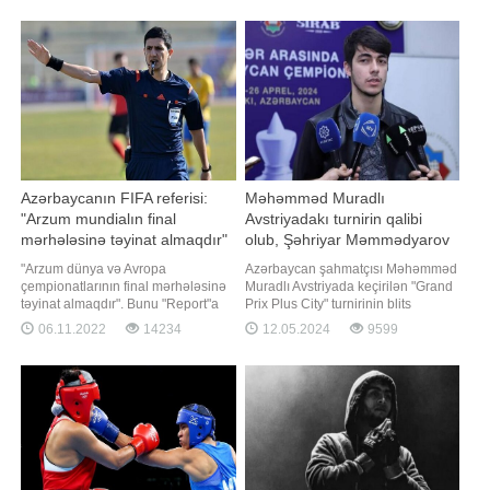
etdiyimiz hər şeydə - sonlandırma,
"Report"un məlumatına görə,
mövqe oyunu, nə olur olsun hər
komanda yarışı 3 qızıl, 1 gümüş və
şeydə ən yaxşı idi. Onunl
1 bürünc medalla başa vurub. Vüsal
Qələndərzadə (73 kq), Elcan
Hacıyev (81 kq) v
Azərbaycanın FIFA referisi:
Məhəmməd Muradlı
"Arzum mundialın final
Avstriyadakı turnirin qalibi
mərhələsinə təyinat almaqdır"
olub, Şəhriyar Məmmədyarov
üçüncü yeri tutub
"Arzum dünya və Avropa
Azərbaycan şahmatçısı Məhəmməd
çempionatlarının final mərhələsinə
Muradlı Avstriyada keçirilən "Grand
təyinat almaqdır". Bunu "Report"a
Prix Plus City" turnirinin blits
müsahibəsində Azərbaycanın FIFA
mərhələsində qalib olub.
06.11.2022
14234
12.05.2024
9599
referisi Əliyar Ağayev deyib. 35 yaşlı
"Report"un məlumatına görə, o, 13
ədalət təmsilçisi bunu futbolçularla
turdan sonra 11 xal toplayaraq
birlikdə hakimlərin də istədiyini
birinci yeri tutub. Eyni yarışda iştirak
bildirib: "Amma çalışmaq lazımdır.
edən digər şahmatşımız Şəhriyar
Çalışmada
Məmmədyarov 10 xall