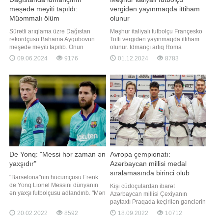
meşədə meyiti tapıldı:
vergidən yayınmaqda ittiham
Müəmmalı ölüm
olunur
Sürətli arıqlama üzrə Dağıstan
Məşhur italiyalı futbolçu Françesko
rekordçusu Bahama Ayqubovun
Totti vergidən yayınmaqda ittiham
meşədə meyiti tapılıb. Onun
olunur. İdmançı artıq Roma
başından yaralandığı bildirilib. 70
məhkəməsinin şübhəlilər
09.06.2024
9176
01.12.2024
8783
yaşlı təqaüdçünün səhhətindən
reyestrindədir. "Report" xəbər verir
şikayəti olmayıb. Dünən o, atlara
ki, bu barədə Mash Telegram kanalı
yem verməyə gedib və evə
məlumat yayıb. Mənbə iddiasına
qayıtdıqdan sonra yadına düşüb ki,
görə, "Canavarlar"ın eks-kapitanı
telefonunu qohumlarıgildə qoyub.
sosial şəbəkələrdə rekla
Onu bir daha sağ-salama
De Yonq: "Messi hər zaman ən
Avropa çempionatı:
yaxşıdır"
Azərbaycan millisi medal
sıralamasında birinci olub
"Barselona"nın hücumçusu Frenk
de Yonq Lionel Messini dünyanın
Kişi cüdoçulardan ibarət
ən yaxşı futbolçusu adlandırıb. "Mən
Azərbaycan millisi Çexiyanın
onu demək olar ki, futbolun bütün
paytaxtı Praqada keçirilən gənclərin
aspektləri üzrə dünyanın ən yaxşı
Avropa çempionatında medal
20.02.2022
8592
18.09.2022
10712
futbolçusu hesab edirəm. Məşq
sıralamasında birinci olub.