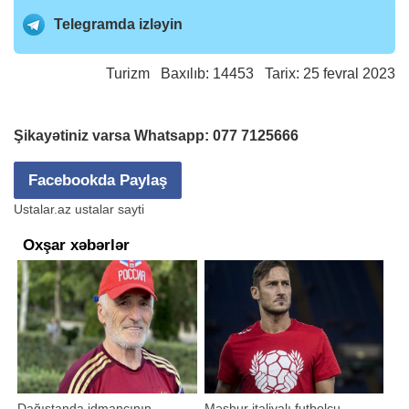
Telegramda izləyin
Turizm
Baxılıb: 14453 Tarix: 25 fevral 2023
Şikayətiniz varsa Whatsapp:
077 7125666
Facebookda Paylaş
Ustalar.az ustalar sayti
Oxşar xəbərlər
Dağıstanda idmançının
Məşhur italiyalı futbolçu