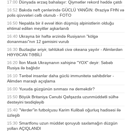
17:00
Dünyada ərzaq bahalaşır: Qiymətlər rekord həddə çatdı
16:52
Bakıda neft çənlərində GÜCLÜ YANĞIN: Əraziyə FHN və
polis qüvvələri cəlb olunub - FOTO
16:50
Nepalda bir il əvvəl itkin düşmüş alpinistlərin olduğu
ehtimal edilən meyitlər aşkarlanıb
16:40
Ukrayna bir həftə ərzində Rusiyanın "kölgə
donanması"nın 12 gəmisini vurub
16:30
Buzlaqlar əriyir, təhlükəli civə okeana yayılır - Alimlərdən
HƏYƏCAN TƏBİLİ
16:20
İlon Mask Ukraynanın xahişinə "YOX" deyir: Səbəb
Rusiya ilə bağlıdır
16:10
Tənbəl insanlar daha güclü immunitetə sahibdirlər -
Alimdən maraqlı açıqlama
16:00
Yuxuda güzgünün sınması nə deməkdir?
15:50
Böyük Britaniya Cənubi Qafqazda uzunmüddətli sülhə
dəstəyini təsdiqləyib
15:40
"Verder"in futbolçusu Karim Kulibali oğurluq hadisəsi ilə
üzləşib
15:30
Smartfonu uzun müddət qoruyub saxlamağın düzgün
yolları AÇIQLANDI