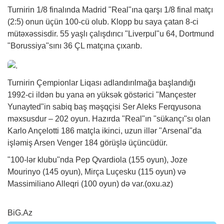
Turnirin 1/8 finalında Madrid "Real"ına qarşı 1/8 final matçı
(2:5) onun üçün 100-cü olub. Klopp bu saya çatan 8-ci
mütəxəssisdir. 55 yaşlı çalışdırıcı "Liverpul"u 64, Dortmund
"Borussiya"sını 36 ÇL matçına çıxarıb.
Turnirin Çempionlar Liqası adlandırılmağa başlandığı
1992-ci ildən bu yana ən yüksək göstərici "Mançester
Yunayted"in sabiq baş məşqçisi Ser Aleks Ferqyusona
məxsusdur – 202 oyun. Hazırda "Real"ın "sükançı"sı olan
Karlo Ançelotti 186 matçla ikinci, uzun illər "Arsenal"da
işləmiş Arsen Venger 184 görüşlə üçüncüdür.
"100-lər klubu"nda Pep Qvardiola (155 oyun), Joze
Mourinyo (145 oyun), Mirça Luçesku (115 oyun) və
Massimiliano Alleqri (100 oyun) də var.(oxu.az)
BiG.Az