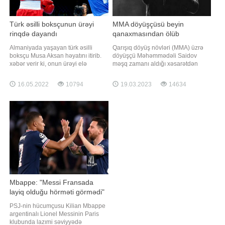
Türk əsilli boksçunun ürəyi
MMA döyüşçüsü beyin
rinqdə dayandı
qanaxmasından ölüb
Almaniyada yaşayan türk əsilli
Qarışıq döyüş növləri (MMA) üzrə
boksçu Musa Aksan həyatını itirib.
döyüşçü Məhəmmədəli Saidov
xəbər verir ki, onun ürəyi elə
məşq zamanı aldığı xəsarətdən
rinqdəcə dayanıb. Döyüşün üçüncü
dünyasını dəyişib. "Report" xəbər
raundunda qəflətən halı pisləşən
verir ki, bu barədə TASS-a
16.05.2022
10794
19.03.2023
14634
idmançı xəstəxanaya çatdırılsa o
idmançının komandası məlumat
vəfat edib. Həkimlər ürəyin qəfil
verib. "Məhəmmədəli sparrinq
dayanmasını qeyd ediblər
zamanı xəsarət alıb, beyninə qan
sızması başlayıb. O, komada idi.
Dünən gec
Mbappe: "Messi Fransada
layiq olduğu hörməti görmədi"
PSJ-nin hücumçusu Kilian Mbappe
argentinalı Lionel Messinin Paris
klubunda lazımi səviyyədə