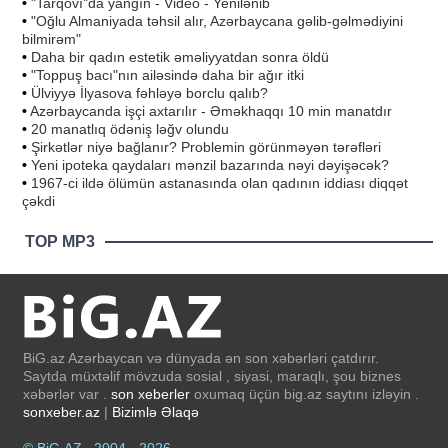
•
"Tarqovı"da yanğın - Video - Yenilənib
•
"Oğlu Almaniyada təhsil alır, Azərbaycana gəlib-gəlmədiyini
bilmirəm"
•
Daha bir qadın estetik əməliyyatdan sonra öldü
•
"Toppuş bacı"nın ailəsində daha bir ağır itki
•
Ülviyyə İlyasova fəhləyə borclu qalıb?
•
Azərbaycanda işçi axtarılır - Əməkhaqqı 10 min manatdır
•
20 manatlıq ödəniş ləğv olundu
•
Şirkətlər niyə bağlanır? Problemin görünməyən tərəfləri
•
Yeni ipoteka qaydaları mənzil bazarında nəyi dəyişəcək?
•
1967-ci ildə ölümün astanasında olan qadının iddiası diqqət
çəkdi
TOP MP3
BiG.az Azərbaycan və dünyada ən son xəbərləri çatdırır.
Saytda müxtəlif mövzuda sosial , siyasi, maraqlı, şou biznes
xəbərlər var .
son xeberler
oxumaq üçün big.az saytını izləyin .
sonxeber.az
|
Bizimlə Əlaqə
© BiG.AZ , 2004 - 2026