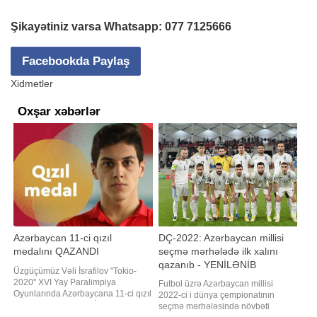
Şikayətiniz varsa Whatsapp:
077 7125666
Facebookda Paylaş
Xidmetler
Oxşar xəbərlər
Azərbaycan 11-ci qızıl
DÇ-2022: Azərbaycan millisi
medalını QAZANDI
seçmə mərhələdə ilk xalını
qazanıb - YENİLƏNİB
Üzgüçümüz Vəli İsrafilov "Tokio-
2020" XVI Yay Paralimpiya
Futbol üzrə Azərbaycan millisi
Oyunlarında Azərbaycana 11-ci qızıl
2022-ci i dünya çempionatının
medalı qazandırıb. V.İsrafilov 100
seçmə mərhələsində növbəti
metr məsafəyə brass üsulu ilə