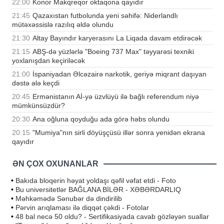
22:00
Konor Makqreqor oktaqona qayıdır
21:45
Qazaxıstan futbolunda yeni səhifə: Niderlandlı
mütəxəssislə razılıq əldə olundu
21:30
Altay Bayındır karyerasını La Liqada davam etdirəcək
21:15
ABŞ-də yüzlərlə "Boeing 737 Max" təyyarəsi texniki
yoxlanışdan keçiriləcək
21:00
İspaniyadan Əlcəzairə narkotik, geriyə miqrant daşıyan
dəstə ələ keçdi
20:45
Ermənistanın Aİ-yə üzvlüyü ilə bağlı referendum niyə
mümkünsüzdür?
20:30
Ana oğluna qoyduğu ada görə həbs olundu
20:15
"Mumiya"nın sirli döyüşçüsü illər sonra yenidən ekrana
qayıdır
ƏN ÇOX OXUNANLAR
•
Bakıda bloqerin həyat yoldaşı qəfil vəfat etdi - Foto
•
Bu universitetlər BAĞLANA BİLƏR - XƏBƏRDARLIQ
•
Məhkəmədə Sənubər də dindirilib
•
Pərvin arıqlaması ilə diqqət çəkdi - Fotolar
•
48 bal necə 50 oldu? - Sertifikasiyada cavab gözləyən suallar