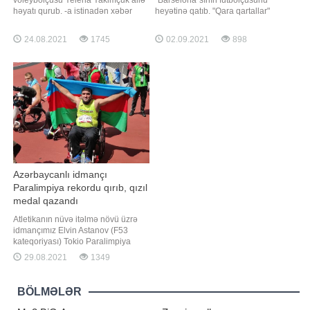
voleybolçusu Yelena Yakimçuk ailə
"Barselona"sının futbolçusunu
həyatı qurub. -a istinadən xəbər
heyətinə qatıb. "Qara qartallar"
verir ki, milliləşən legionerin toy
katalon klubunun bosiyalı üzvü
mərasimi vətəni Ukraynada baş
Miralem Pyaniçi icarəyə götürüb.
24.08.2021
1745
02.09.2021
898
tutub. Xanım voleybolçu Dmitri
"Barsa"da illik 8 milyon avro
Şatovla evlənib. Kiyevdə anadan
məvacib alan Pyaniçə İstanbul
olan Yelenanın toyu da paytaxtda
təmsilçisinin heyətində 3 milyon avr
gerçəkləşib. Cütlük şad gününü
Kiyev vilayətind
Azərbaycanlı idmançı
Paralimpiya rekordu qırıb, qızıl
medal qazandı
Atletikanın nüvə itəlmə növü üzrə
idmançımız Elvin Astanov (F53
kateqoriyası) Tokio Paralimpiya
Oyunlarında Azərbaycana
29.08.2021
1349
səkkizinci qızıl medalı qazandırıb.
O, 8.77 metr nəticə göstərərək
Paralimpiya rekordunu yeniləyib və
BÖLMƏLƏR
yarışların qızıl medalını qazanıb.
Qeyd edək ki, bu nəticə ilə