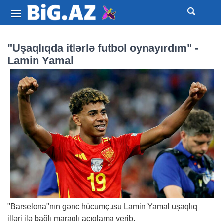
"Uşaqlıqda itlərlə futbol oynayırdım" -
Lamin Yamal
"Barselona"nın gənc hücumçusu Lamin Yamal uşaqlıq
illəri ilə bağlı maraqlı açıqlama verib.