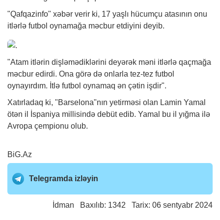
"Qafqazinfo"
xəbər
verir ki, 17 yaşlı hücumçu atasının onu
itlərlə futbol oynamağa məcbur etdiyini deyib.
"Atam itlərin dişləmədiklərini deyərək məni itlərlə qaçmağa
məcbur edirdi. Ona görə də onlarla tez-tez futbol
oynayırdım. İtlə futbol oynamaq ən çətin işdir".
Xatırladaq ki, "Barselona"nın yetirməsi olan Lamin Yamal
ötən il İspaniya millisində debüt edib. Yamal bu il yığma ilə
Avropa çempionu olub.
BiG.Az
Telegramda izləyin
İdman
Baxılıb: 1342 Tarix: 06 sentyabr 2024