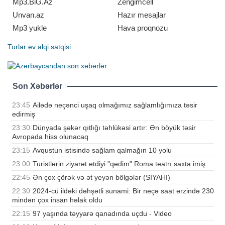
Mp3.BiG.Az
Zengimcell
Azərbaycan meda
Unvan.az
Hazır mesajlar
Mp3 yukle
Hava proqnozu
Turlar
ev alqi satqisi
Son Xəbərlər
23:45
Ailədə neçənci uşaq olmağımız sağlamlığımıza təsir
edirmiş
23:30
Dünyada şəkər qıtlığı təhlükəsi artır: Ən böyük təsir
Avropada hiss olunacaq
23:15
Avqustun istisində sağlam qalmağın 10 yolu
23:00
Turistlərin ziyarət etdiyi "qədim" Roma teatrı saxta imiş
22:45
Ən çox çörək və ət yeyən bölgələr (SİYAHI)
22:30
2024-cü ildəki dəhşətli sunami: Bir neçə saat ərzində 230
mindən çox insan həlak oldu
22:15
97 yaşında təyyarə qanadında uçdu - Video