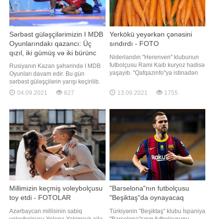
Sərbəst güləşçilərimizin I MDB
Yerkökü yeyərkən çənəsini
Oyunlarındakı qazancı: Üç
sındırdı - FOTO
qızıl, iki gümüş və iki bürünc
Niderlandın "Herenven" klubunun
medal
futbolçusu Rami Kaib kuryoz hadisə
Rusiyanın Kazan şəhərində I MDB
yaşayıb. "Qafqazinfo"ya istinadən
Oyunları davam edir. Bu gün
xəbər verir ki, isveçli müdafiəçi
sərbəst güləşçilərin yarışı keçirilib.
yerkökü yeyərkən çənəsini sındırıb.
Ölkəmizi böyük məşqçi Zəlimxan
04.09.2021
627
13.09.2021
1755
Bu barədə "Herenven" klubunun
Hüseynov və məşqçi Arif
rəsmisi yerli mətbuata
Abdullayevin rəhbərliyi altında
açıqlamasında deyib. Kaib bir
Əliabbas Rzazadə (57 kq), Tural
müddət əvvəl çənəsində
Hüseynov (61 kq), Sabir Cəfərov
(65 kq), Namus Orucov (70 kq),
Cəbrayıl Hacıyev (7
Millimizin keçmiş voleybolçusu
"Barselona"nın futbolçusu
toy etdi - FOTOLAR
"Beşiktaş"da oynayacaq
Azərbaycan millisinin sabiq
Türkiyənin "Beşiktaş" klubu İspaniya