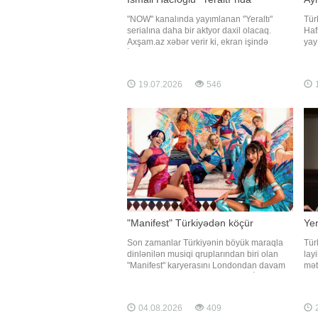
"NOW" kanalında yayımlanan "Yeraltı"
Tür
serialına daha bir aktyor daxil olacaq.
Haf
Axşam.az xəbər verir ki, ekran işində
yay
İsmail Hacıoğlu rol alacaq. O, layihədə
Axş
"Bozo"nun Uraz Kayqılaroğlu düşmənini
mün
canlandıracaq. Qeyd edək ki, "Yeraltı"nda
"Əl
19.07.2026
546
1
baş rolları Devrim Özkan
yox
yaş
"Manifest" Türkiyədən köçür
Yen
Son zamanlar Türkiyənin böyük maraqla
Tür
dinlənilən musiqi qruplarından biri olan
lay
"Manifest" karyerasını Londondan davam
mət
etdirəcək. "Qafqazinfo" Türkiyə KİV-ə
"Evl
istinadən xəbər verir ki, bu barədə qrupun
lay
qurucusu Tolga Akış açıqlama verib. Onun
ver
04.08.2026
409
2
sözlərinə görə, üzvlərin birlikdə yaşadığ
kan