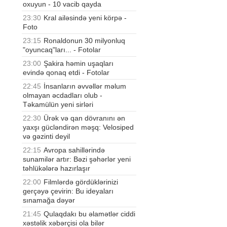
oxuyun - 10 vacib qayda
23:30
Kral ailəsində yeni körpə -
Foto
23:15
Ronaldonun 30 milyonluq
"oyuncaq"ları... - Fotolar
23:00
Şakira həmin uşaqları
evində qonaq etdi - Fotolar
22:45
İnsanların əvvəllər məlum
olmayan əcdadları olub -
Təkamülün yeni sirləri
22:30
Ürək və qan dövranını ən
yaxşı gücləndirən məşq: Velosiped
və gəzinti deyil
22:15
Avropa sahillərində
sunamilər artır: Bəzi şəhərlər yeni
təhlükələrə hazırlaşır
22:00
Filmlərdə gördüklərinizi
gerçəyə çevirin: Bu ideyaları
sınamağa dəyər
21:45
Qulaqdakı bu əlamətlər ciddi
xəstəlik xəbərçisi ola bilər