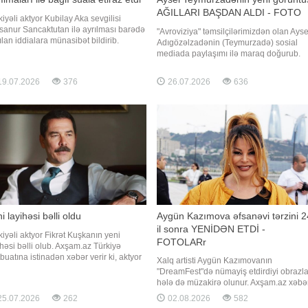
AĞILLARI BAŞDAN ALDI - FOTO
kiyəli aktyor Kubilay Aka sevgilisi
sanur Sancaktutan ilə ayrılması barədə
"Avroviziya" təmsilçilərimizdən olan Ayse
ılan iddialara münasibət bildirib.
Adıgözəlzadənin (Teymurzadə) sosial
am.az xəbər verir ki, aktyor
mediada paylaşımı ilə maraq doğurub.
asibətlərinin davam etdiyini açıqlayıb.
xəbər verir ki, ifaçı yeni görüntülərini
aqəmiz davam edir, heç bir problem
instaqram hesabında paylaşıb. Aysel dər
9.07.2026
376
26.07.2026
636
dur. Münasibətlər sosial mediada
yarıqlı ağ libasda göz oxşayıb. Zərifliyi v
anmır", - deyə Kubila
gözəlliyi ilə diqqət çəkən sənətçinin
paylaşımın
i layihəsi bəlli oldu
Aygün Kazımova əfsanəvi tərzini 2
il sonra YENİDƏN ETDİ -
kiyəli aktyor Fikrət Kuşkanın yeni
FOTOLARr
ihəsi bəlli olub. Axşam.az Türkiyə
buatına istinadən xəbər verir ki, aktyor
Xalq artisti Aygün Kazımovanın
ilik güzeldir" serialında rol alacaq. O,
"DreamFest"də nümayiş etdirdiyi obrazla
ihədə "Mesut Bahtiyar" obrazına həyat
hələ də müzakirə olunur. Axşam.az xəbə
əcək. Qeyd edək ki, layihə "TRT1"
verir ki, Pop kraliçanın firuzəyi xalça üçü
5.07.2026
262
02.08.2026
582
alında yayımlanacaq
seçdiyi görünüş izləyiciləri 24 il əvvələ