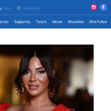
Hava
Namaz vaxtı
iznes
Sağlamlıq
Turizm
İdman
Müsahibə
Mini Futbol