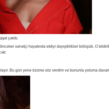
qqət çəkib.
dincələn sənətçi həyatında etdiyi dəyişiklikləri bölüşüb. O bildiri
cək:
aşlayır. Bu gün yenə özümə söz verdim və bununla yoluma dava