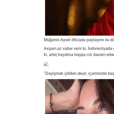
Müğənni Aysel Əlizadə paylaşımı ilə di
Axşam.az
xəbər
verir ki, İndoneziyada 
ki, artıq həyatına başqa cür davam edə
"Dəyişmək çöldən deyil, içərimizdə b