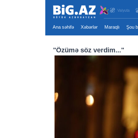
Valyuta
Ana səhifə
Xəbərlər
Maraqlı
Şou b
"Özümə söz verdim..."