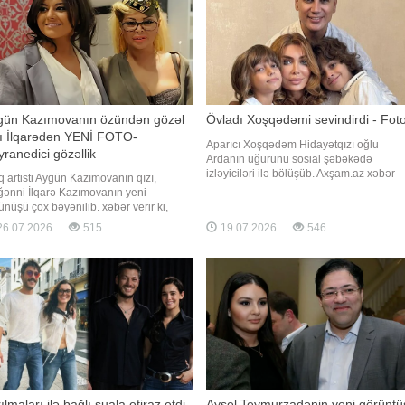
gün Kazımovanın özündən gözəl
Övladı Xoşqədəmi sevindirdi - Fot
zı İlqarədən YENİ FOTO-
Aparıcı Xoşqədəm Hidayətqızı oğlu
ranedici gözəllik
Ardanın uğurunu sosial şəbəkədə
izləyiciləri ilə bölüşüb. Axşam.az xəbər
q artisti Aygün Kazımovanın qızı,
verir ki, aparıcı beynəlxalq festivalda biri
ənni İlqarə Kazımovanın yeni
yerə layiq görülən oğlunun mükafat aldığ
ünüşü çox bəyənilib. xəbər verir ki,
anlardan fotonu paylaşaraq ona duyğus
ənnin sosial mediada yeni görüntüləri
6.07.2026
515
19.07.2026
546
sözlər həsr edib. Xoşqədəm bildirib ki,
ımlanıb. Onun görünüşü və dəyişimi
Arda pianoya başlayand
qət çəkib. İlqarənin görüntüsü
əyicilərin marağına səbəb olub.
ügedən paylaşımı təqdim edirik:
ılmaları ilə bağlı suala etiraz etdi
Aysel Teymurzadənin yeni görüntü