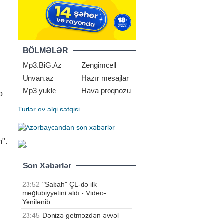
BÖLMƏLƏR
Mp3.BiG.Az
Zengimcell
Unvan.az
Hazır mesajlar
Mp3 yukle
Hava proqnozu
b
Turlar
ev alqi satqisi
m".
Son Xəbərlər
23:52
"Sabah" ÇL-də ilk
məğlubiyyətini aldı - Video-
Yenilənib
23:45
Dənizə getməzdən əvvəl