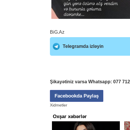
BiG.Az
Telegramda izləyin
Şikayətiniz varsa Whatsapp:
077 71
Facebookda Paylaş
Xidmetler
Oxşar xəbərlər