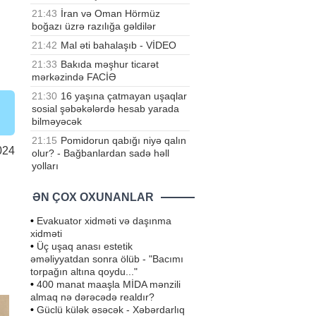
21:43
İran və Oman Hörmüz
boğazı üzrə razılığa gəldilər
21:42
Mal əti bahalaşıb - VİDEO
21:33
Bakıda məşhur ticarət
mərkəzində FACİƏ
21:30
16 yaşına çatmayan uşaqlar
sosial şəbəkələrdə hesab yarada
bilməyəcək
21:15
Pomidorun qabığı niyə qalın
024
olur? - Bağbanlardan sadə həll
yolları
ƏN ÇOX OXUNANLAR
•
Evakuator xidməti və daşınma
xidməti
•
Üç uşaq anası estetik
əməliyyatdan sonra ölüb - "Bacımı
torpağın altına qoydu..."
•
400 manat maaşla MİDA mənzili
almaq nə dərəcədə realdır?
•
Güclü külək əsəcək - Xəbərdarlıq