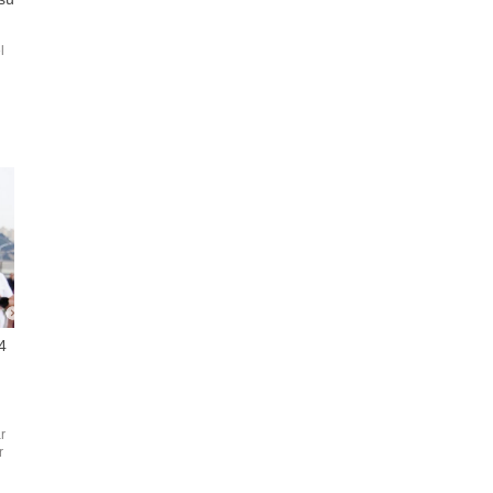
l
in
ə
4
r
r
n