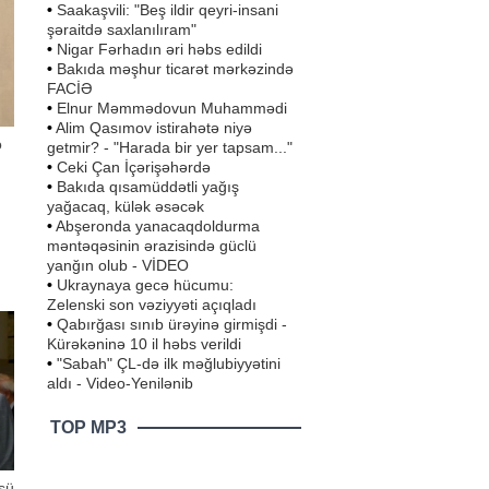
•
Saakaşvili: "Beş ildir qeyri-insani
şəraitdə saxlanılıram"
•
Nigar Fərhadın əri həbs edildi
•
Bakıda məşhur ticarət mərkəzində
FACİƏ
•
Elnur Məmmədovun Muhammədi
•
Alim Qasımov istirahətə niyə
o
getmir? - "Harada bir yer tapsam..."
•
Ceki Çan İçərişəhərdə
•
Bakıda qısamüddətli yağış
yağacaq, külək əsəcək
•
Abşeronda yanacaqdoldurma
nci
məntəqəsinin ərazisində güclü
ı
al
yanğın olub - VİDEO
•
Ukraynaya gecə hücumu:
Zelenski son vəziyyəti açıqladı
•
Qabırğası sınıb ürəyinə girmişdi -
Kürəkəninə 10 il həbs verildi
•
"Sabah" ÇL-də ilk məğlubiyyətini
aldı - Video-Yenilənib
TOP MP3
sü