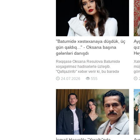
"Batumidə xəstəxanaya düşdük, üç
Ay
gün qaldıq..." - Oksana başına
qı
gələnləri danışdı
Hey
Rəqqasə Oksana Rəsulova Batumidə
Xal
xoşagəlməz hadisələrlə üzləşib.
müğ
"Qafqazinfo" xəbər verir ki, bu barədə
gör
rəqqasə sosial şəbəkə hesabında
müğ
24.07.2026
555
2
paylaşım edib. O ailəsi ilə birgə keçirdiyi 6
yay
günlük Batumi tətilində qaldıqları hoteldən
diq
şikayətlənib: "Əgər Batumiyə getməyi
izl
planlaşdırırsınızsa, xüsusil
Söz
İsmail Hacıoğlu "Yeraltı"nda
Ayr