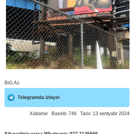
BiG.Az
Telegramda izləyin
Xəbərlər
Baxılıb: 746 Tarix: 13 sentyabr 2024
Şikayətiniz varsa Whatsapp:
077 7125666