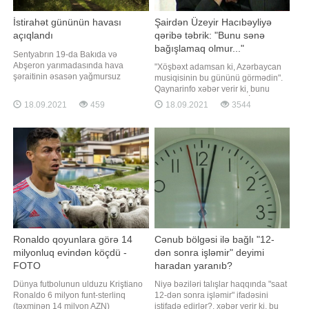
İstirahət gününün havası
Şairdən Üzeyir Hacıbəyliyə
açıqlandı
qəribə təbrik: "Bunu sənə
bağışlamaq olmur..."
Sentyabrın 19-da Bakıda və
Abşeron yarımadasında hava
"Xöşbəxt adamsan ki, Azərbaycan
şəraitinin əsasən yağmursuz
musiqisinin bu gününü görmədin".
keçəcəyi gözlənilir. Bu barədə -a
Qaynarinfo xəbər verir ki, bunu
Milli Hidrometeorologiya
nəğməkar şair, Əməkdar İncəsənət
18.09.2021
459
18.09.2021
3544
Xidmətindən məlumat verilib.
Xadimi Baba Vəziroğlu dahi
Bildirilib ki, şimal-qərb küləyi
bəstəkar Üzeyir Hacıbəylini ad
gündüz cənub-şərq küləyi ilə əvəz
günü ilə əlaqədar təbrikdə yazıb.
olunacaq. Havanın temperaturu
Şair bildirib ki, Üzeyir bəyin vaxtsız
gecə 18-21 isti, gündüz 25-28 isti
ölümü ilə Azərbaycan musiqis
Ronaldo qoyunlara görə 14
Cənub bölgəsi ilə bağlı "12-
milyonluq evindən köçdü -
dən sonra işləmir" deyimi
FOTO
haradan yaranıb?
Dünya futbolunun ulduzu Kriştiano
Niyə bəziləri talışlar haqqında "saat
Ronaldo 6 milyon funt-sterlinq
12-dən sonra işləmir" ifadəsini
(təxminən 14 milyon AZN)
istifadə edirlər?. xəbər verir ki, bu