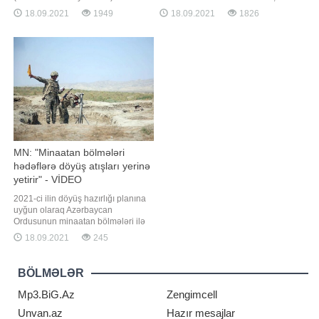
dəyərindəki malikanəsindən
barədə aparıcı, nitq təlimçisi Cəlalə
18.09.2021
1949
18.09.2021
1826
köçmək məcburiyyətində qalıb.
Nəzəroğlu sosial şəbəkədə
xəbər verir ki, buna səbəb
paylaşım edib. O bildirib ki, bu
futbolçunun həyat yoldaşı Corcino
deyim talışların fiziki işlərinə görə
Rodriqez və 4 övladı ilə birlikdə
yaranıb:. "Çox təəssüf ki, bizdə
yaşadığı villanın ətrafında qoyun
bəziləri insanlar
sürüsünün olmasıdır. Ronald
MN: "Minaatan bölmələri
hədəflərə döyüş atışları yerinə
yetirir" - VİDEO
2021-ci ilin döyüş hazırlığı planına
uyğun olaraq Azərbaycan
Ordusunun minaatan bölmələri ilə
keçirilən intensiv döyüş hazırlığı
18.09.2021
245
məşğələləri davam edir. Müdafiə
Nazirliyindən BİG.AZ-a verilən
məlumata görə, məşğələlərdə
BÖLMƏLƏR
batareyanın atəş mövqeyini tutması
və komanda müşahidə
Mp3.BiG.Az
Zengimcell
məntəqəsinin açılması tapşırıqlar
Unvan.az
Hazır mesajlar