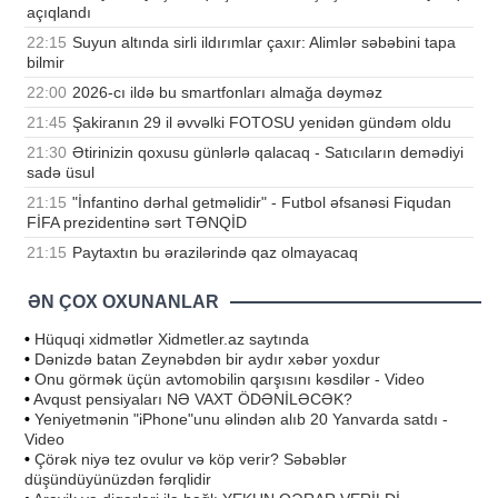
açıqlandı
22:15
Suyun altında sirli ildırımlar çaxır: Alimlər səbəbini tapa
bilmir
22:00
2026-cı ildə bu smartfonları almağa dəyməz
21:45
Şakiranın 29 il əvvəlki FOTOSU yenidən gündəm oldu
21:30
Ətirinizin qoxusu günlərlə qalacaq - Satıcıların demədiyi
sadə üsul
21:15
"İnfantino dərhal getməlidir" - Futbol əfsanəsi Fiqudan
FİFA prezidentinə sərt TƏNQİD
21:15
Paytaxtın bu ərazilərində qaz olmayacaq
ƏN ÇOX OXUNANLAR
•
Hüquqi xidmətlər Xidmetler.az saytında
•
Dənizdə batan Zeynəbdən bir aydır xəbər yoxdur
•
Onu görmək üçün avtomobilin qarşısını kəsdilər - Video
•
Avqust pensiyaları NƏ VAXT ÖDƏNİLƏCƏK?
•
Yeniyetmənin "iPhone"unu əlindən alıb 20 Yanvarda satdı -
Video
•
Çörək niyə tez ovulur və köp verir? Səbəblər
düşündüyünüzdən fərqlidir