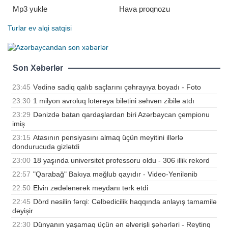
Mp3 yukle
Hava proqnozu
Turlar
ev alqi satqisi
Son Xəbərlər
23:45
Vədinə sadiq qalıb saçlarını çəhrayıya boyadı - Foto
23:30
1 milyon avroluq lotereya biletini səhvən zibilə atdı
23:29
Dənizdə batan qardaşlardan biri Azərbaycan çempionu
imiş
23:15
Atasının pensiyasını almaq üçün meyitini illərlə
dondurucuda gizlətdi
23:00
18 yaşında universitet professoru oldu - 306 illik rekord
22:57
"Qarabağ" Bakıya məğlub qayıdır - Video-Yenilənib
22:50
Elvin zədələnərək meydanı tərk etdi
22:45
Dörd nəsilin fərqi: Cəlbedicilik haqqında anlayış tamamilə
dəyişir
22:30
Dünyanın yaşamaq üçün ən əlverişli şəhərləri - Reytinq