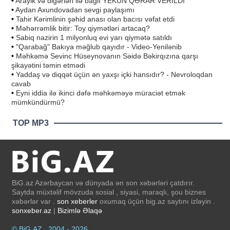
•
Arayik və digərləri ilə bağlı YEKUN QƏRAR VERİLDİ
•
Aydan Axundovadan sevgi paylaşımı
•
Tahir Kərimlinin şəhid anası olan bacısı vəfat etdi
•
Məhərrəmlik bitir: Toy qiymətləri artacaq?
•
Sabiq nazirin 1 milyonluq evi yarı qiymətə satıldı
•
"Qarabağ" Bakıya məğlub qayıdır - Video-Yenilənib
•
Məhkəmə Sevinc Hüseynovanın Səidə Bəkirqızına qarşı
şikayətini təmin etmədi
•
Yaddaş və diqqət üçün ən yaxşı içki hansıdır? - Nevroloqdan
cavab
•
Eyni iddia ilə ikinci dəfə məhkəməyə müraciət etmək
mümkündürmü?
TOP MP3
BiG.az Azərbaycan və dünyada ən son xəbərləri çatdırır.
Saytda müxtəlif mövzuda sosial , siyasi, maraqlı, şou biznes
xəbərlər var .
son xeberler
oxumaq üçün big.az saytını izləyin .
sonxeber.az
|
Bizimlə Əlaqə
© BiG.AZ , 2004 - 2026