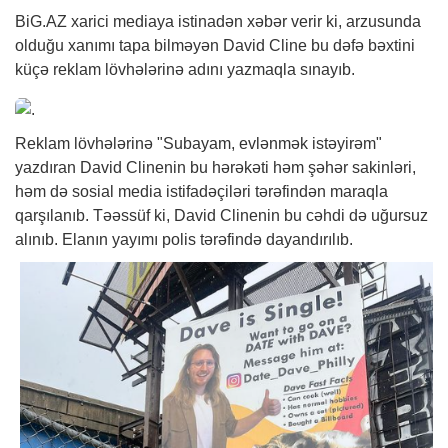
BiG.AZ
xarici mediaya istinadən
xəbər
verir ki, arzusunda
olduğu xanımı tapa bilməyən David Cline bu dəfə bəxtini
küçə reklam lövhələrinə adını yazmaqla sınayıb.
Reklam lövhələrinə "Subayam, evlənmək istəyirəm"
yazdıran David Clinenin bu hərəkəti həm şəhər sakinləri,
həm də sosial media istifadəçiləri tərəfindən maraqla
qarşılanıb. Təəssüf ki, David Clinenin bu cəhdi də uğursuz
alınıb. Elanın yayımı polis tərəfində dayandırılıb.