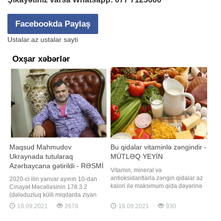
Facebookda Paylaş
Ustalar.az ustalar sayti
Oxşar xəbərlər
Maqsud Mahmudov
Bu qidalar vitaminlə zəngindir -
Ukraynada tutularaq
MÜTLƏQ YEYİN
Azərbaycana gətirildi - RƏSMİ
Vitamin, mineral və
antioksidantlarla zəngin qidalar az
2020-ci ilin yanvar ayının 10-dan
kalori ilə maksimum qida dəyərinə
Cinayət Məcəlləsinin 178.3.2
malik məhsullardır. Bu tip qida
(dələduzluq külli miqdarda ziyan
məhsullarına, həmçinin super
vurmaqla törədildikdə) maddəsi ilə
18.09.2021
2678
18.09.2021
930
qidalar da deyilir. -ın məlumatına
Daxili İşlər Nazirliyi tərəfindən
görə, Azərbaycan Qida
beynəlxalq axtarışa verilmiş