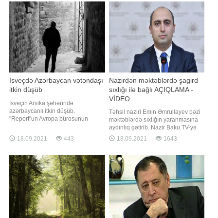
Təhlükəsizliyi İnstitutundan bildirilib
Mahmudov Maqsud Soltan oğlu bu
ki, gündəlik qida rasionunda super
il iyul ayında Ukrayna Respublikası
qidaların istehlakın
ərazisində tutulub. Bu barədə Baş
Prokurorlu
İsveçdə Azərbaycan vətəndaşı
Nazirdən məktəblərdə şagird
itkin düşüb
sıxlığı ilə bağlı AÇIQLAMA -
VİDEO
İsveçin Arvika şəhərində
azərbaycanlı itkin düşüb.
Təhsil naziri Emin Əmrullayev bəzi
"Report"un Avropa bürosunun
məktəblərdə sıxlığın yaranmasına
məlumatına görə, Azərbaycan
aydınlıq gətirib. Nazir Baku TV-yə
vətəndaşı, 39 yaşlı İltimas
eksklüziv müsahibəsində bildirib ki,
18.09.2021
443
18.09.2021
1643
Mirzəyevdən sentyabrın 15-dən
Azərbaycanda valideynə övladı
etibarən xəbər almaq mümkün
üçün həm məktəb, həm də müəllim
olmayıb. O, evdən çıxdıqdan bir
seçmək hüququ verilib:. "Valideyn
qədər sonra əlaqə kəsilib. Hazırda
elektron qeydiyyatdan keçdikdən
polis azərbaycanlının axtarışın
sonra bütün sinifləri sistemd