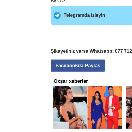
BiG.Az
Telegramda izləyin
Şikayətiniz varsa Whatsapp:
077 71
Facebookda Paylaş
Oxşar xəbərlər