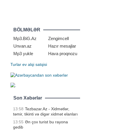
BÖLMƏLƏR
Mp3.BiG.Az
Zengimcell
Unvan.az
Hazır mesajlar
i
Mp3 yukle
Hava proqnozu
Turlar
ev alqi satqisi
Son Xəbərlər
13:58
Tezbazar.Az - Xidmətlər,
təmir, tikinti və digər xidmət elanları
13:55
Ən çox turist bu rayona
gedib