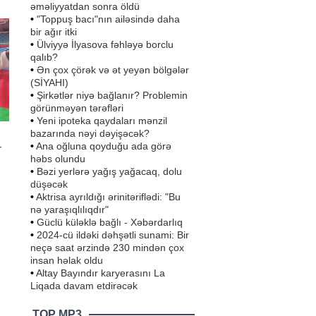
əməliyyatdan sonra öldü
n
•
"Toppuş bacı"nın ailəsində daha
bir ağır itki
•
Ülviyyə İlyasova fəhləyə borclu
qalıb?
•
Ən çox çörək və ət yeyən bölgələr
(SİYAHI)
•
Şirkətlər niyə bağlanır? Problemin
görünməyən tərəfləri
•
Yeni ipoteka qaydaları mənzil
bazarında nəyi dəyişəcək?
•
Ana oğluna qoyduğu ada görə
-
həbs olundu
•
Bəzi yerlərə yağış yağacaq, dolu
düşəcək
•
Aktrisa ayrıldığı ərinitəriflədi: "Bu
nə yaraşıqlılıqdır"
•
Güclü küləklə bağlı - Xəbərdarlıq
•
2024-cü ildəki dəhşətli sunami: Bir
ari
neçə saat ərzində 230 mindən çox
insan həlak oldu
•
Altay Bayındır karyerasını La
Liqada davam etdirəcək
TOP MP3