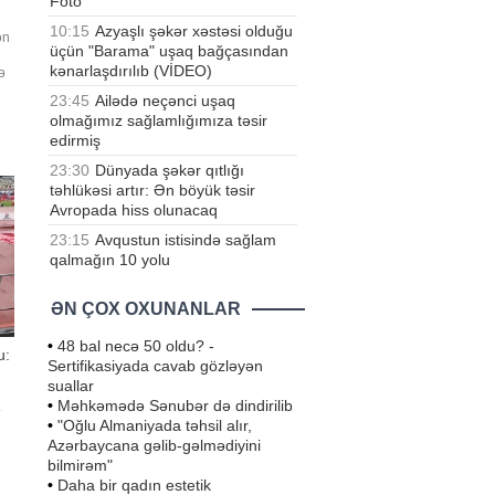
Foto
10:15
Azyaşlı şəkər xəstəsi olduğu
ən
üçün "Barama" uşaq bağçasından
kənarlaşdırılıb (VİDEO)
ə
23:45
Ailədə neçənci uşaq
olmağımız sağlamlığımıza təsir
edirmiş
23:30
Dünyada şəkər qıtlığı
təhlükəsi artır: Ən böyük təsir
Avropada hiss olunacaq
23:15
Avqustun istisində sağlam
qalmağın 10 yolu
ƏN ÇOX OXUNANLAR
•
48 bal necə 50 oldu? -
u:
Sertifikasiyada cavab gözləyən
suallar
•
Məhkəmədə Sənubər də dindirilib
.
•
"Oğlu Almaniyada təhsil alır,
Azərbaycana gəlib-gəlmədiyini
bilmirəm"
•
Daha bir qadın estetik