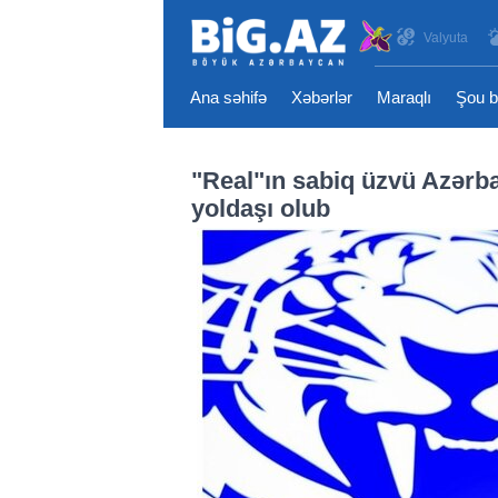
Valyuta
Ana səhifə
Xəbərlər
Maraqlı
Şou b
"Real"ın sabiq üzvü Azərb
yoldaşı olub