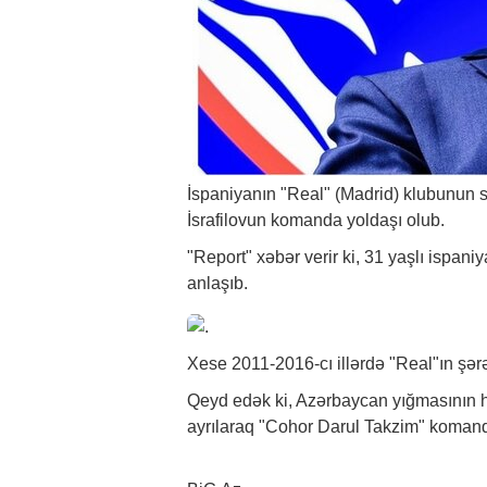
İspaniyanın "Real" (Madrid) klubunun 
İsrafilovun komanda yoldaşı olub.
"Report"
xəbər
verir ki, 31 yaşlı ispan
anlaşıb.
Xese 2011-2016-cı illərdə "Real"ın şərə
Qeyd edək ki, Azərbaycan yığmasının h
ayrılaraq "Cohor Darul Takzim" komand