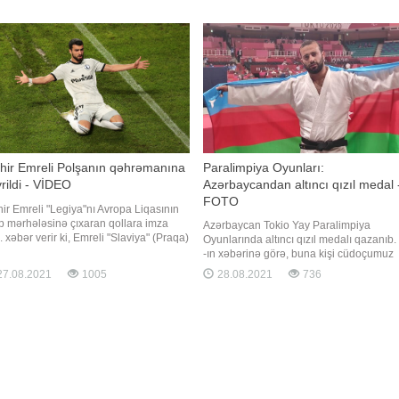
çılıq etdiyi kollektiv A qrupundakı 4-cü
metr nəticə göstərən idmançı rəqiblərini
çında İrlandiyanın qonağı olub.
də asan olmadığın
lindəki "Aviva" stadionunda keçirilən
şılaşm
hir Emreli Polşanın qəhrəmanına
Paralimpiya Oyunları:
rildi - VİDEO
Azərbaycandan altıncı qızıl medal 
FOTO
ir Emreli "Legiya"nı Avropa Liqasının
p mərhələsinə çıxaran qollara imza
Azərbaycan Tokio Yay Paralimpiya
. xəbər verir ki, Emreli "Slaviya" (Praqa)
Oyunlarında altıncı qızıl medalı qazanıb.
 qarşılaşmanın 59-cu və 70-ci
-ın xəbərinə görə, buna kişi cüdoçumuz
iqələrdə fərqlənməklə komandasına
Hüseyn Rəhimli (-81 kq) nail olub. O,
7.08.2021
1005
28.08.2021
736
əbə qazandırıb - 2:1. Mahir Emreli iki
finalda Davurxan Kəramətovla
nda üst-üstə 3 qol, avrokuboklarda isə
(Özbəkistan) qarşılaşıb. Tərəflər əvvəlcə
milikd
bir-birinə qarşı uğurlu fənd edərək vaza-
xalı alıb. Daha sonra Hüseyn Golde