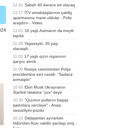
12:41
Sabah 40 dərəcə isti olacaq
12:17
İTV əməkdaşlarının çəkiliş
aparmasına mane oldular - Polis
araşdırır - Video
024
12:01
16 yaşlı Asimanın da meyiti
tapıldı
11:28
Yaşasaydı, 35 yaşı
olacaqdı…
11:03
17 yaşlı qızın nişanının
qarşısı alındı
11:00
Rusiya rəsmisindən Polşa
prezidentinə sərt cavab: "Sadəcə
axmaqdır"
10:55
Elon Musk Ukraynanın
Starlink tələbinə "yox" deyir
10:30
"Qızımın pullarını başqa
qadınlara xərcləyir" - Anası
səssizliyini pozdu
10:22
Dalaşanları ayırarkən
öldürülən Azər vəkilin qardaşı imiş -