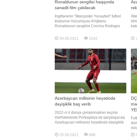
Ronaldunun sevgilisi haqqında
Azə
sənədli film çəkiləcək
rek
İngiltərənin "Mançester Yunayted" futbol
Atl
klubunun hücumçusu Kriştianu
idm
Ronaldunun sevgilisi Corcina Rodriges
kat
"Netflix"in istehsalı olacaq yeni sənədli
Oyu
filmdə öz həyat hekayəsini danışacaq. Bu
med
05.09.2021
1542
2
barədə "Report" xarici mətbuata istinadən
gös
xəbər verir. "Mən Corcinayam"
yen
qaz
Azə
Azərbaycan millisinin heyətində
DÇ-
dəyişiklik baş verib
mər
YE
2022-ci il dünya çempionatının seçmə
mərhələsində Portuqaliya ilə qarşılaşacaq
Fut
Azərbaycan millisinin heyətində dəyişiklik
dün
baş verib. "Report" AFFA-nın saytına
növ
istinadən xəbər verir ki, "Qarabağ"ın
məl
05.09.2021
898
0
futbolçusu Maksim Medvedev zədə,