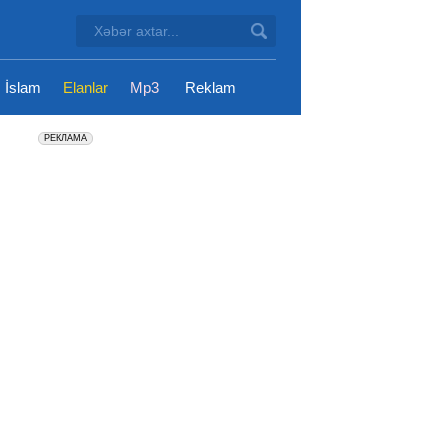
İslam
Elanlar
Mp3
Reklam