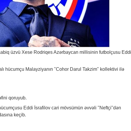
sabiq üzvü Xese Rodriqes Azərbaycan millisinin futbolçusu Edd
iyalı hücumçu Malayziyanın "Cohor Darul Takzim" kollektivi ilə
fini qoruyub.
ücumçusu Eddi İsrafilov cari mövsümün əvvəli "Neftçi"dən
asına keçib.