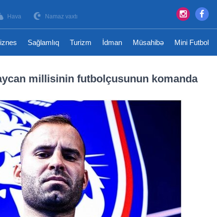
Hava
Namaz vaxtı
iznes
Sağlamlıq
Turizm
İdman
Müsahibə
Mini Futbol
aycan millisinin futbolçusunun komanda