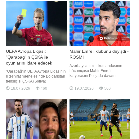
istəyib. "Leo Messi mənim üçün ən
məlumatına görə, tərəflər 27 yaşlı
böyük futbolçudur
uruqvaylı futbolçunun bir illi
UEFA Avropa Liqası:
Mahir Emreli klubunu dəyişdi -
"Qarabağ"ın ÇSKA ilə
RƏSMİ
oyunlarını idarə edəcək
Azərbaycan milli komandasının
hakimlər açıqlanıb
hücumçusu Mahir Emreli
"Qarabağ"ın UEFA Avropa Liqasının
karyerasını Polşada davam
II təsnifat mərhələsində Bolqarıstan
etdirəcək. xəbər verir ki, 29 yaşlı
təmsilçisi ÇSKA (Sofiya)
futbolçu "Rakuv" klubuna transfer
komandasına qarşı keçirəcəyi hər
18.07.2026
460
19.07.2026
506
olunub. Bu barədə Polşa təmsilçisi
iki oyunun hakim təyinatları
rəsmi sosial şəbəkə hesablarında
müəyyənləşib. "Report"un
məlumat yayıb:. "61 dəfə
məlumatına görə, Bakıdakı matçı
Azərbaycan milli komandasının
italiyalı Daniele Çiffi idarə edəcək.
formasını geyinmi
Ona həmyerliləri Ciovanni Baççin