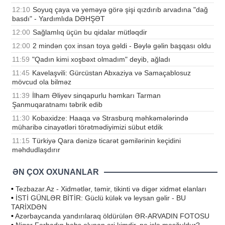
12:10
Soyuq çaya və yeməyə görə şişi qızdırıb arvadına "dağ
basdı" - Yardımlıda DƏHŞƏT
12:00
Sağlamlıq üçün bu qidalar mütləqdir
12:00
2 mindən çox insan toya gəldi - Bəylə gəlin başqası oldu
11:59
"Qadın kimi xoşbəxt olmadım" deyib, ağladı
11:45
Kavelaşvili: Gürcüstan Abxaziya və Samaçablosuz
mövcud ola bilməz
11:39
İlham Əliyev sinqapurlu həmkarı Tarman
Şanmuqaratnamı təbrik edib
11:30
Kobaxidze: Haaqa və Strasburq məhkəmələrində
müharibə cinayətləri törətmədiyimizi sübut etdik
11:15
Türkiyə Qara dənizə ticarət gəmilərinin keçidini
məhdudlaşdırır
ƏN ÇOX OXUNANLAR
•
Tezbazar.Az - Xidmətlər, təmir, tikinti və digər xidmət elanları
•
İSTİ GÜNLƏR BİTİR: Güclü külək və leysan gəlir - BU
TARİXDƏN
•
Azərbaycanda yandırılaraq öldürülən ƏR-ARVADIN FOTOSU