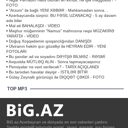
•
Nigar Fərhadın həbs olunan əri kimdir, nə işlə məşğuldur? -
FOTO
•
"Arzum" ilə bağlı YENİ XƏBƏR - Məhkəmədən sonra…
•
Azərbaycanda sürpriz: BU FƏSİL UZANACAQ - 5 ay davam
edə bilər
•
Mal əti BAHALAŞDI - VİDEO
•
Məşhur müğənninin "Namus" mahnısına rəqsi MÜZAKİRƏ
YARATDI - VİDEO
•
Doğuş Xoşqədəmin qısqanclığından DANIŞDI
•
Ülviranın həkim qızı gözəlliyi ilə HEYRAN EDİR - YENİ
FOTOLARI
•
Bu şəxslər ad və soyadını DƏYİŞƏ BİLMƏZ - RƏSMİ
•
Avqustda MÜTLƏQ ALIN - Sonra tapmayacaqsınız
•
Pensiyalar nə vaxt veriləcək? - TARİX AÇIQLANDI
•
Bu tarixdən havalar dəyişir - İSTİLƏR BİTİR
•
Gülay Zeynallı görünüşü ilə DİQQƏT ÇƏKDİ - FOTO
TOP MP3
BiG.az Azərbaycan və dünyada ən son xəbərləri çatdırır.
Saytda müxtəlif mövzuda sosial , siyasi, maraqlı, şou biznes