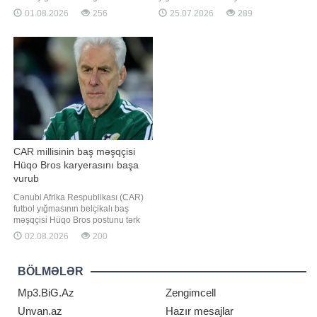
Diomandenin transferi ilə bağlı
verir ki, bu barədə "Boka Xuniors"un
01.08.2026
256
25.07.2026
289
aparılan danışıqlarda yekun razılıq
və Argentina milli futbol
əldə olunmayıb. "Report" "Bild"ə
komandasının yarımmüdafiəçisi
istinadən xəbər verir ki, Almaniya
Leandro Paredes mətbuat
klubu Madrid təmsilçisini
nümayəndələrinə müsahibəsində
bildirib. "Messi DÇ-nin finalının milli
komandanı
CAR millisinin baş məşqçisi
Hüqo Bros karyerasını başa
vurub
Cənubi Afrika Respublikası (CAR)
futbol yığmasının belçikalı baş
məşqçisi Hüqo Bros postunu tərk
edib. "Report" "Reuters"ə istinadən
02.08.2026
200
xəbər verir ki, 74 yaşlı mütəxəssisin
ölkənin futbol assosiasiyası ilə
iyulun 31-də başa çatan
BÖLMƏLƏR
müqaviləsinin müddəti uzadılmayıb.
O, yerli qurumun gələ
Mp3.BiG.Az
Zengimcell
Unvan.az
Hazır mesajlar