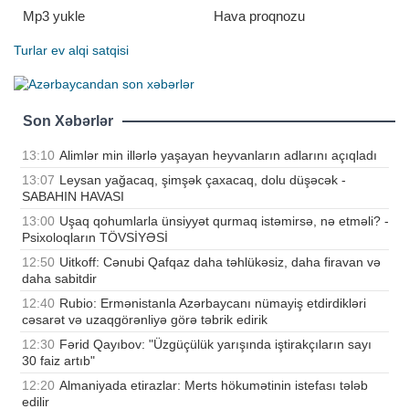
Mp3 yukle
Hava proqnozu
Turlar
ev alqi satqisi
Son Xəbərlər
13:10
Alimlər min illərlə yaşayan heyvanların adlarını açıqladı
13:07
Leysan yağacaq, şimşək çaxacaq, dolu düşəcək -
SABAHIN HAVASI
13:00
Uşaq qohumlarla ünsiyyət qurmaq istəmirsə, nə etməli? -
Psixoloqların TÖVSİYƏSİ
12:50
Uitkoff: Cənubi Qafqaz daha təhlükəsiz, daha firavan və
daha sabitdir
12:40
Rubio: Ermənistanla Azərbaycanı nümayiş etdirdikləri
cəsarət və uzaqgörənliyə görə təbrik edirik
12:30
Fərid Qayıbov: "Üzgüçülük yarışında iştirakçıların sayı
30 faiz artıb"
12:20
Almaniyada etirazlar: Merts hökumətinin istefası tələb
edilir