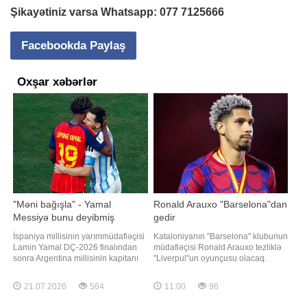
Şikayətiniz varsa Whatsapp:
077 7125666
Facebookda Paylaş
Oxşar xəbərlər
"Məni bağışla" - Yamal
Ronald Arauxo "Barselona"dan
Messiyə bunu deyibmiş
gedir
İspaniya millisinin yarımmüdafiəçisi
Kataloniyanın "Barselona" klubunun
Lamin Yamal DÇ-2026 finalından
müdafiəçisi Ronald Arauxo tezliklə
sonra Argentina millisinin kapitanı
"Liverpul"un oyunçusu olacaq.
Lionel Messi ilə aralarında baş
xəbər verir ki, bu barədə jurnalist və
tutan dialoqu açıqlayıb. "Qafqazinfo"
insayder Fabritsio Romano öz
21.07.2026
564
11:00
96
xarici KİV-ə istinadən xəbər verir ki,
sosial şəbəkə hesablarında
Yamal Messidən bağışlanmasını
məlumat yayıb. Mənbənin