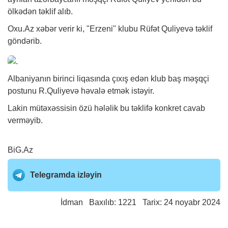
ölkədən təklif alıb.
Oxu.Az
xəbər
verir ki, "Erzeni" klubu Rüfət Quliyevə təklif
göndərib.
Albaniyanın birinci liqasında çıxış edən klub baş məşqçi
postunu R.Quliyevə həvalə etmək istəyir.
Lakin mütəxəssisin özü hələlik bu təklifə konkret cavab
verməyib.
BiG.Az
Telegramda izləyin
İdman
Baxılıb: 1221 Tarix: 24 noyabr 2024