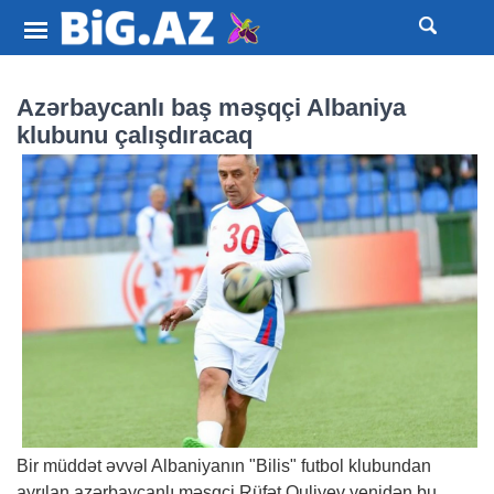
Azərbaycanlı baş məşqçi Albaniya
klubunu çalışdıracaq
Bir müddət əvvəl Albaniyanın "Bilis" futbol klubundan
ayrılan azərbaycanlı məşqçi Rüfət Quliyev yenidən bu