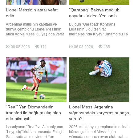
Lionel Messinin atası vəfat
"Qarabağ" Bakıya məğlub
edib
qayıdır - Video-Yenilənib
Argentina millisinin kapitanı və
Bu gün "Qarabağ" Konfrans
dünya çempionu Lionel Messinin
Liqasının 3-cü təsnifat
atası Xorxe Messi 68 yaşında vəfat
mərhələsində Kiyev "Dinamo"su ilə
edib. "Report" xəbər verir ki, bu
ilk oyuna çıxacaq. "Qafqazinfo"
barədə "Infobae" məlumat yayıb.
xəbər verir ki, Polşanın Lublin
08.08.2026
171
06.08.2026
465
Məlumata görə, Xorxe Messi uzun
şəhərindəki "Lublin Arena"da
sürən xəstəlikdən sonra Rosario
keçiriləcək görüş Bakı vaxtı ilə saat
şəhərindəki klinikalardan birində
21:00-da start götürəcək. Matçı
dünyasını dəyişib
danimarkalı hakimlə
"Real" Yan Diomandenin
Lionel Messi Argentina
transferi ilə bağlı razılıq əldə
yığmasındakı karyerasını başa
edə bilməyib
vurdu?
İspaniyanın "Real" və Almaniyanın
2026-cı il dünya çempionatının finalı
"Leyptsiq" klubları arasında Fildişi
hücumçu Lionel Messi üçün
Sahili yığmasının vingeri Yan
yığmada sonuncu oyun olub. xəbər