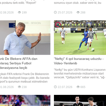
s postunu tərk edib. "Report"
sonuncu oyun olub. xəbər verir ki, bu
uters"ə istinadən xəbər verir ki, 74 yaşlı
barədə "Boka Xuniors"un və Argentina mi
əxəssisin ölkənin futbol assosiasiyası
futbol komandasının yarımmüdafiəçisi
2.08.2026
199
25.07.2026
288
 iyulun 31-də başa çatan müqaviləsinin
Leandro Paredes mətbuat
dəti uzadılmayıb. O, yerli qurumun
nümayəndələrinə müsahibəsində bildiri
ə
"Messi DÇ-nin finalının milli komandanı
ank De Blekere AFFA-dan
"Neftçi" 4 qol buraxaraq uduzdu -
ılaraq Serbiya Futbol
Video-Yenilənib
erasiyasına keçib
"Neftçi" bu gün UEFA Konfrans Liqasının 
təsnifat mərhələsində mübarizəyə start
çikalı FIFA referisi Frank De Blekerenin
verəcək. "Qafqazinfo" xəbər verir ki, "ağ-
A-dakı fəaliyyəti başa çatıb. Bu barədə
qaralar" ilk oyunda doğma meydanda
port"a qurumun mətbuat xidmətindən
Belarusun "Dinamo" (Minsk) klubunu
dirilib. 2024-cü ilin iyulunda AFFA
1.08.2026
238
22.07.2026
665
qəbul edəcək. Görüş Bakı vaxtı ilə saat
imlər Komitəsinin sədri vəzifəsinə təyin
20:00-da başlayacaq. Qeyd edə
nan Frank De Blekere 2025-ci ilin
abrından etibarən AFFA-da Beynəlxalq
imli