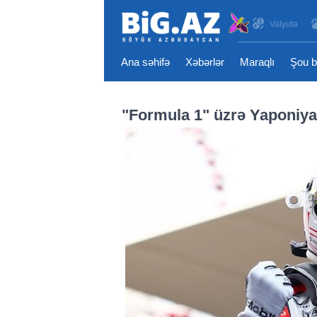
Valyuta
Ana səhifə
Xəbərlər
Maraqlı
Şou b
"Formula 1" üzrə Yaponiya Q