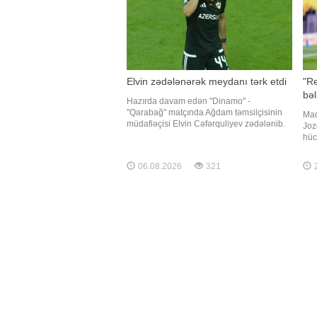
Elvin zədələnərək meydanı tərk etdi
"Re
bəl
Hazırda davam edən "Dinamo" -
"Qarabağ" matçında Ağdam təmsilçisinin
Mad
müdafiəçisi Elvin Cəfərquliyev zədələnib.
Joz
"Qafqazinfo" xəbər verir ki, Kiyev klubunun
hüc
hücumu zamanı əzələsini dartan futbolçu
əsa
oyunu davam etdirə bilməyib və 75-ci
xəbə
06.08.2026
321
2
dəqiqədə məcburi şəkildə əvəzlənib. Onu
Rom
yay
müt