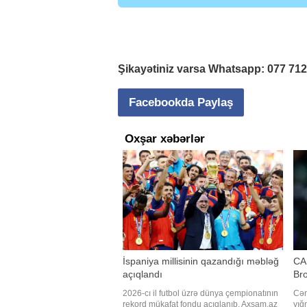
Şikayətiniz varsa Whatsapp:
077 71
Facebookda Paylaş
Oxşar xəbərlər
İspaniya millisinin qazandığı məbləğ
CAR
açıqlandı
Bro
2026-cı il futbol üzrə dünya çempionatının
Cən
rekord mükafat fondu açıqlanıb. Axşam.az
yığ