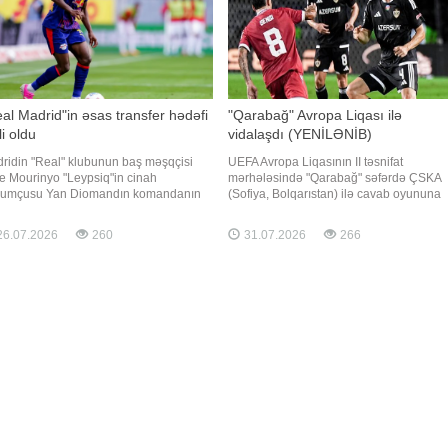
al Madrid"in əsas transfer hədəfi
"Qarabağ" Avropa Liqası ilə
li oldu
vidalaşdı (YENİLƏNİB)
ridin "Real" klubunun baş məşqçisi
UEFA Avropa Liqasının II təsnifat
e Mourinyo "Leypsiq"in cinah
mərhələsində "Qarabağ" səfərdə ÇSKA
umçusu Yan Diomandın komandanın
(Sofiya, Bolqarıstan) ilə cavab oyununa
s transfer hədəfi olduğunu təsdiqləyib.
çıxıb. Qaynarinfo-nun məlumatına görə,
r verir ki, bu barədə jurnalist Fabritsio
"Vasil Levski" stadionunda keçirilən
6.07.2026
260
31.07.2026
266
ano "X" sosial şəbəkəsində məlumat
qarşılaşmada hesab açılmayıb - 0:0.
ıb. Məlumata görə, portuqaliyalı
Bakıda baş tutan ilk görüşdə də tərəflər
əxəssi
fərqlənə bilməmişdilər