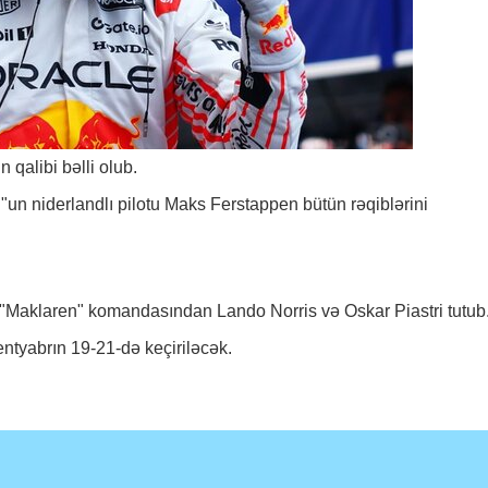
 qalibi bəlli olub.
un niderlandlı pilotu Maks Ferstappen bütün rəqiblərini
q "Maklaren" komandasından Lando Norris və Oskar Piastri tutub
ntyabrın 19-21-də keçiriləcək.