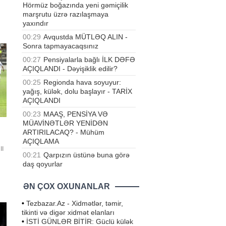
Hörmüz boğazında yeni gəmiçilik
marşrutu üzrə razılaşmaya
lli
yaxındır
00:29
Avqustda MÜTLƏQ ALIN -
b.
Sonra tapmayacaqsınız
00:27
Pensiyalarla bağlı İLK DƏFƏ
AÇIQLANDI - Dəyişiklik edilir?
00:25
Regionda hava soyuyur:
yağış, külək, dolu başlayır - TARİX
AÇIQLANDI
00:23
MAAŞ, PENSİYA VƏ
MÜAVİNƏTLƏR YENİDƏN
ARTIRILACAQ? - Mühüm
AÇIQLAMA
II
00:21
Qarpızın üstünə buna görə
daş qoyurlar
ƏN ÇOX OXUNANLAR
•
Tezbazar.Az - Xidmətlər, təmir,
tikinti və digər xidmət elanları
•
İSTİ GÜNLƏR BİTİR: Güclü külək