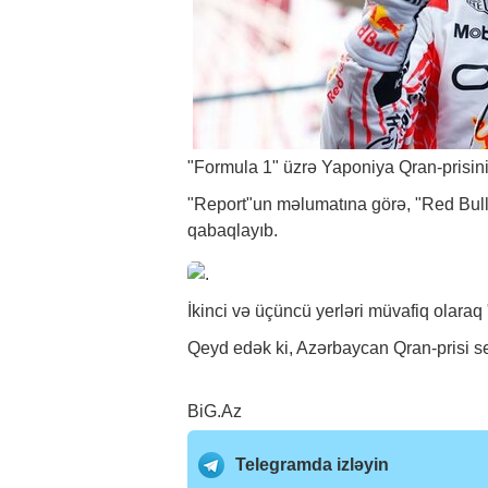
"Formula 1" üzrə Yaponiya Qran-prisinin
"Report"un məlumatına görə, "Red Bull"
qabaqlayıb.
İkinci və üçüncü yerləri müvafiq olara
Qeyd edək ki, Azərbaycan Qran-prisi se
BiG.Az
Telegramda izləyin