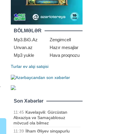
BÖLMƏLƏR
Mp3.BiG.Az
Zengimcell
Unvan.az
Hazır mesajlar
Mp3 yukle
Hava proqnozu
Turlar
ev alqi satqisi
.
Son Xəbərlər
11:45
Kavelaşvili: Gürcüstan
Abxaziya və Samaçablosuz
mövcud ola bilməz
11:39
İlham Əliyev sinqapurlu