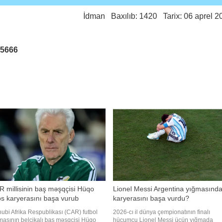
İdman
Baxılıb: 1420 Tarix: 06 aprel 2
25666
 millisinin baş məşqçisi Hüqo
Lionel Messi Argentina yığmasında
s karyerasını başa vurub
karyerasını başa vurdu?
ubi Afrika Respublikası (CAR) futbol
2026-cı il dünya çempionatının finalı
masının belçikalı baş məşqçisi Hüqo
hücumçu Lionel Messi üçün yığmada