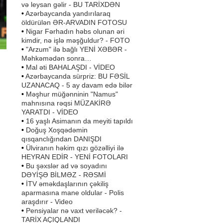
və leysan gəlir - BU TARİXDƏN
•
Azərbaycanda yandırılaraq
öldürülən ƏR-ARVADIN FOTOSU
•
Nigar Fərhadın həbs olunan əri
kimdir, nə işlə məşğuldur? - FOTO
•
"Arzum" ilə bağlı YENİ XƏBƏR -
Məhkəmədən sonra…
•
Mal əti BAHALAŞDI - VİDEO
•
Azərbaycanda sürpriz: BU FƏSİL
UZANACAQ - 5 ay davam edə bilər
•
Məşhur müğənninin "Namus"
mahnısına rəqsi MÜZAKİRƏ
YARATDI - VİDEO
•
16 yaşlı Asimanın da meyiti tapıldı
•
Doğuş Xoşqədəmin
qısqanclığından DANIŞDI
•
Ülviranın həkim qızı gözəlliyi ilə
HEYRAN EDİR - YENİ FOTOLARI
•
Bu şəxslər ad və soyadını
DƏYİŞƏ BİLMƏZ - RƏSMİ
•
İTV əməkdaşlarının çəkiliş
aparmasına mane oldular - Polis
araşdırır - Video
•
Pensiyalar nə vaxt veriləcək? -
TARİX AÇIQLANDI