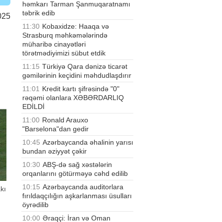
həmkarı Tarman Şanmuqaratnamı
təbrik edib
025
11:30
Kobaxidze: Haaqa və
Strasburq məhkəmələrində
müharibə cinayətləri
törətmədiyimizi sübut etdik
11:15
Türkiyə Qara dənizə ticarət
gəmilərinin keçidini məhdudlaşdırır
11:01
Kredit kartı şifrəsində "0"
rəqəmi olanlara XƏBƏRDARLIQ
EDİLDİ
11:00
Ronald Arauxo
"Barselona"dan gedir
10:45
Azərbaycanda əhalinin yarısı
bundan əziyyət çəkir
10:30
ABŞ-də sağ xəstələrin
orqanlarını götürməyə cəhd edilib
10:15
Azərbaycanda auditorlara
kı
fırıldaqçılığın aşkarlanması üsulları
öyrədilib
10:00
Əraqçi: İran və Oman