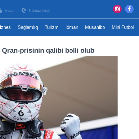
Hava
Namaz vaxtı
iznes
Sağlamlıq
Turizm
İdman
Müsahibə
Mini Futbol
ran-prisinin qalibi bəlli olub