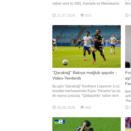
xəbər verir ki, ABŞ, Kanada və Meksikanın
Bro
birgə ev sahibliyi etdiyi mundialın ümumi
"Re
mükafat fondu tarixdə ilk dəfə 871 milyon
müt
21.07.2026
653
0
dollar təşkil edib. Turnirin qalibi olan
ilə
İspaniya millisi kubokla yanaşı rekord
müd
məbləğdə pu
gəl
"Qarabağ" Bakıya məğlub qayıdır -
Fr
Video-Yenilənib
ayr
Fed
Bu gün "Qarabağ" Konfrans Liqasının 3-cü
təsnifat mərhələsində Kiyev "Dinamo"su ilə
Bel
ilk oyuna çıxacaq. "Qafqazinfo" xəbər verir
AFF
ki, Polşanın Lublin şəhərindəki "Lublin
"Re
Arena"da keçiriləcək görüş Bakı vaxtı ilə
bil
06.08.2026
465
0
saat 21:00-da start götürəcək. Matçı
Hak
danimarkalı hakimlə
olu
noy
Hak