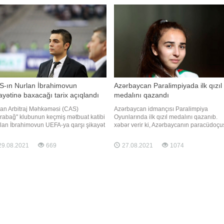
Rusiyada erməni oyunçu kimi təqdim
pionu olub. Təmsilçimiz
edilib. xəbər verir ki, Rusiyanın məşhur
idman saytlarından olan futbolçumu
S-ın Nurlan İbrahimovun
Azərbaycan Paralimpiyada ilk qızıl
ayətinə baxacağı tarix açıqlandı
medalını qazandı
an Arbitraj Məhkəməsi (CAS)
Azərbaycan idmançısı Paralimpiya
rabağ" klubunun keçmiş mətbuat katibi
Oyunlarında ilk qızıl medalını qazanıb.
lan İbrahimovun UEFA-ya qarşı şikayət
xəbər verir ki, Azərbaycanın paracüdoçu
zəsinə baxacaq. Dinləmələr oktyabrın 8-
Şahanə Hacıyeva finalda fransız rəqibin
təyin edilib. Xatırladaq ki, Nurlan
qalib gələrək paralimpiya çempionu olub
9.08.2021
669
27.08.2021
1074
ahimov 44 günlük müharibə zamanı
O, finalda Sandrin Martini (Fransa) vaza-
cebook" hesabında ermənilərlə bağlı
ari ilə məğlub edərək Azərbaycana ilk qız
laşımın
medalı qazandırıb