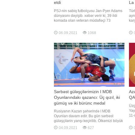
etdi
La 
PSJ-nin sabiq futbolçusu Jan-Pyer Adams
Tür
dünyasını dəyişib. xəbər verir ki, 39 ildi
ayr
komada olan veteran müdafiəçi 73
kar
yaşında vəfat edib. Adams 1972 - 1976-cı
"Re
illərdə Paris təmsilçisinin formasını
35 
06.09.2021
1068
0
geyinib. 1982-ci ildə çempionat oyununda
La 
dizindən zədə alan futbolçu əməliyyat
imz
zamanı həkimlərin səhvi üzündə
Sərbəst güləşçilərimizin I MDB
Azə
Oyunlarındakı qazancı: Üç qızıl, iki
QA
gümüş və iki bürünc medal
Üzg
Yay
Rusiyanın Kazan şəhərində I MDB
11-c
Oyunları davam edir. Bu gün sərbəst
100
güləşçilərin yarışı keçirilib. Ölkəmizi böyük
üzg
məşqçi Zəlimxan Hüseynov və məşqçi Arif
04.09.2021
627
0
04,
Abdullayevin rəhbərliyi altında Əliabbas
rəq