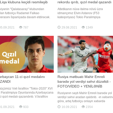
Liqa klubuna keçidi rəsmiləşib
rekordu qırıb, qızıl medal qazandı
kiyənin "Qalatasaray" klubundan
Atletikanın nüvə itəlmə növü üzrə
ılan futbolçu Radamel Falkao
idmançımız Elvin Astanov (F53
yerasını İspaniyada davam etdirəcək.
kateqoriyası) Tokio Paralimpiya
port" xəbər verir ki, "Rayo Valyekano"
Oyunlarında Azərbaycana səkkizinci qızı
yaşlı hücumçunun transferini açıqlayıb.
medalı qazandırıb. O, 8.77 metr nəticə
5.09.2021
787
29.08.2021
1349
Liqa təmsilçisi kolumbiyalı oyunçu ilə
göstərərək Paralimpiya rekordunu
alanan müqavilənin detalları barəd
yeniləyib və yarışların qızıl medalını
qazanıb. Qeyd edək ki, bu nəticə ilə
Azərbaycan meda
rbaycan 11-ci qızıl medalını
Rusiya mətbuatı Mahir Emreli
ZANDI
barədə yol verdiyi səhvi düzəltdi -
FOTO/VİDEO + YENİLƏNİB
üçümüz Vəli İsrafilov "Tokio-2020" XVI
 Paralimpiya Oyunlarında Azərbaycana
Rusiyanın saytı Mahir Emreli barədə yol
i qızıl medalı qazandırıb. V.İsrafilov
verdiyi səhvi aradan qaldırıb. -ın xəbərin
 metr məsafəyə brass üsulu ilə
görə, artıq futbolçu onlayn xəbərdə
üçülük yarışında məsafəni 1 dəqiqə
azərbaycanlı kimi təqdim olunub. 13:34.
1.09.2021
933
16.09.2021
2354
86 saniyəyə qət edərək bütün
Millimizin futbolçusu Mahir Emreli
iblərini qabaqlayıb və Paralimpiya