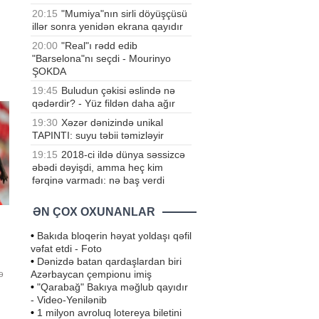
20:15
"Mumiya"nın sirli döyüşçüsü
illər sonra yenidən ekrana qayıdır
20:00
"Real"ı rədd edib
"Barselona"nı seçdi - Mourinyo
l
ŞOKDA
19:45
Buludun çəkisi əslində nə
qədərdir? - Yüz fildən daha ağır
19:30
Xəzər dənizində unikal
TAPINTI: suyu təbii təmizləyir
19:15
2018-ci ildə dünya səssizcə
əbədi dəyişdi, amma heç kim
fərqinə varmadı: nə baş verdi
ƏN ÇOX OXUNANLAR
•
Bakıda bloqerin həyat yoldaşı qəfil
vəfat etdi - Foto
•
Dənizdə batan qardaşlardan biri
Azərbaycan çempionu imiş
ə
•
"Qarabağ" Bakıya məğlub qayıdır
- Video-Yenilənib
•
1 milyon avroluq lotereya biletini