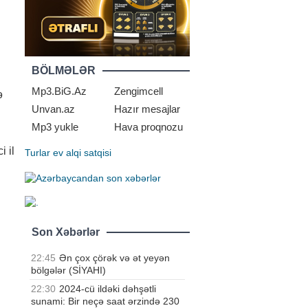
BÖLMƏLƏR
Mp3.BiG.Az
Zengimcell
ə
Unvan.az
Hazır mesajlar
Mp3 yukle
Hava proqnozu
 il
Turlar
ev alqi satqisi
Son Xəbərlər
22:45
Ən çox çörək və ət yeyən
bölgələr (SİYAHI)
22:30
2024-cü ildəki dəhşətli
sunami: Bir neçə saat ərzində 230