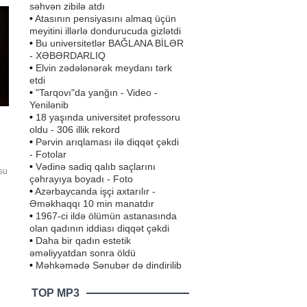
səhvən zibilə atdı
•
Atasının pensiyasını almaq üçün
meyitini illərlə dondurucuda gizlətdi
•
Bu universitetlər BAĞLANA BİLƏR
- XƏBƏRDARLIQ
•
Elvin zədələnərək meydanı tərk
etdi
•
"Tarqovı"da yanğın - Video -
Yenilənib
•
18 yaşında universitet professoru
oldu - 306 illik rekord
•
Pərvin arıqlaması ilə diqqət çəkdi
- Fotolar
•
Vədinə sadiq qalıb saçlarını
su
çəhrayıya boyadı - Foto
ə
•
Azərbaycanda işçi axtarılır -
.
Əməkhaqqı 10 min manatdır
•
1967-ci ildə ölümün astanasında
ıl
olan qadının iddiası diqqət çəkdi
•
Daha bir qadın estetik
əməliyyatdan sonra öldü
•
Məhkəmədə Sənubər də dindirilib
TOP MP3