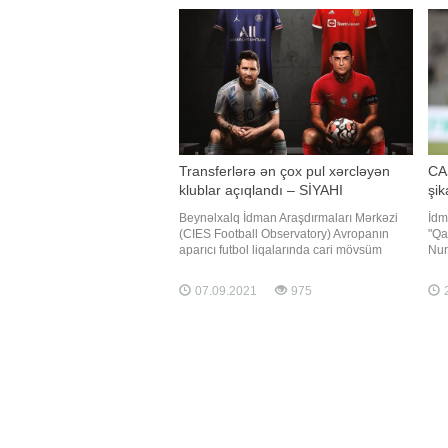
Rzazadə (57 kq), Tural Hüseynov (61 kq),
çem
Sabir Cəfərov (65 kq), Namus Orucov (70
kq), Cəbrayıl Hacıyev (7
Transferlərə ən çox pul xərcləyən
CA
klublar açıqlandı – SİYAHI
şik
Beynəlxalq İdman Araşdırmaları Mərkəzi
İdm
(CIES Football Observatory) Avropanın
"Qa
aparıcı futbol liqalarında cari mövsüm
Nur
öncəsi yeni heyətin formalaşdırılması üçün
əri
ən çox pul xərcləyən klubların reytinqini
nə 
07.09.2021
975
2
tərtib edib. -a istinadən xəbər verir ki, bir
İbr
çox gözləntilərin əksinə olaraq, PSJ
"Fa
siyahıda yalnız üçünc
pay