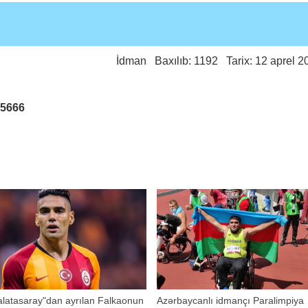
İdman
Baxılıb: 1192 Tarix: 12 aprel 2
25666
latasaray"dan ayrılan Falkaonun
Azərbaycanlı idmançı Paralimpiya