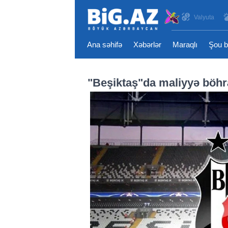
Valyuta
Ana səhifə
Xəbərlər
Maraqlı
Şou b
"Beşiktaş"da maliyyə böhra