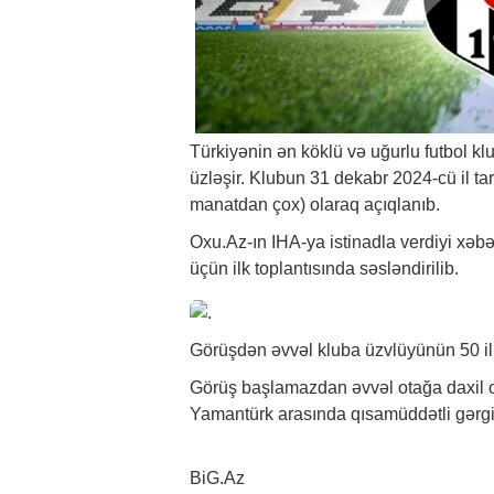
Türkiyənin ən köklü və uğurlu futbol klu
üzləşir. Klubun 31 dekabr 2024-cü il ta
manatdan çox) olaraq açıqlanıb.
Oxu.Az-ın IHA-ya istinadla verdiyi
xəbə
üçün ilk toplantısında səsləndirilib.
Görüşdən əvvəl kluba üzvlüyünün 50 illi
Görüş başlamazdan əvvəl otağa daxil ol
Yamantürk arasında qısamüddətli gərgi
BiG.Az