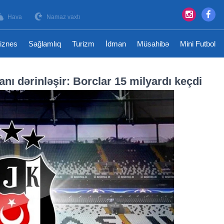
Hava
Namaz vaxtı
iznes
Sağlamlıq
Turizm
İdman
Müsahibə
Mini Futbol
nı dərinləşir: Borclar 15 milyardı keçdi