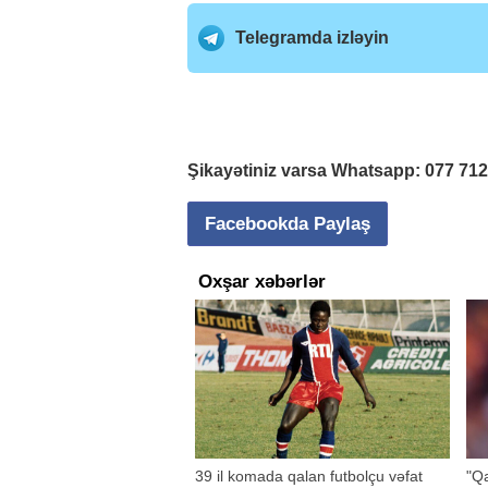
Telegramda izləyin
Şikayətiniz varsa Whatsapp:
077 71
Facebookda Paylaş
Oxşar xəbərlər
39 il komada qalan futbolçu vəfat
"Qa