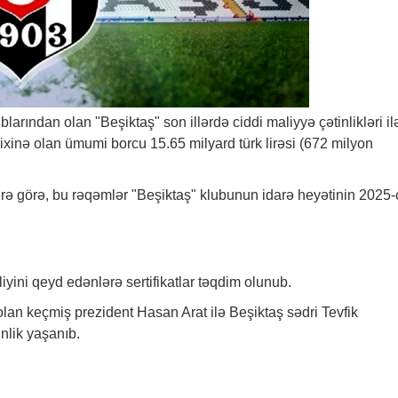
blarından olan "Beşiktaş" son illərdə ciddi maliyyə çətinlikləri il
rixinə olan ümumi borcu 15.65 milyard türk lirəsi (672 milyon
rə
görə, bu rəqəmlər "Beşiktaş" klubunun idarə heyətinin 2025-ci
yini qeyd edənlərə sertifikatlar təqdim olunub.
an keçmiş prezident Hasan Arat ilə Beşiktaş sədri Tevfik
nlik yaşanıb.