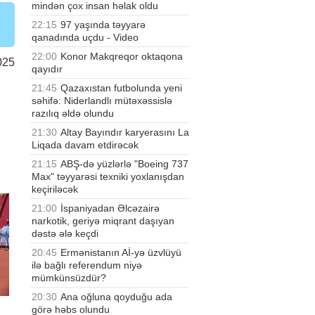
mindən çox insan həlak oldu
22:15
97 yaşında təyyarə
qanadında uçdu - Video
22:00
Konor Makqreqor oktaqona
025
qayıdır
21:45
Qazaxıstan futbolunda yeni
səhifə: Niderlandlı mütəxəssislə
razılıq əldə olundu
21:30
Altay Bayındır karyerasını La
Liqada davam etdirəcək
21:15
ABŞ-də yüzlərlə "Boeing 737
Max" təyyarəsi texniki yoxlanışdan
keçiriləcək
21:00
İspaniyadan Əlcəzairə
narkotik, geriyə miqrant daşıyan
dəstə ələ keçdi
20:45
Ermənistanın Aİ-yə üzvlüyü
ilə bağlı referendum niyə
mümkünsüzdür?
20:30
Ana oğluna qoyduğu ada
görə həbs olundu