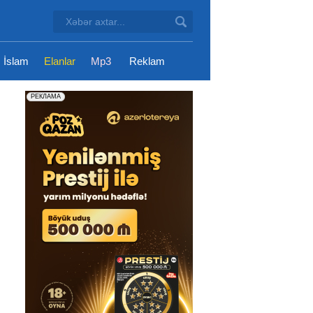
İslam
Elanlar
Mp3
Reklam