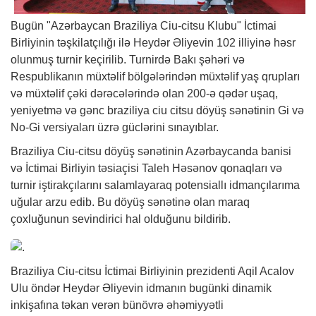
Bugün "Azərbaycan Braziliya Ciu-citsu Klubu" İctimai
Birliyinin təşkilatçılığı ilə Heydər Əliyevin 102 illiyinə həsr
olunmuş turnir keçirilib. Turnirdə Bakı şəhəri və
Respublikanın müxtəlif bölgələrindən müxtəlif yaş qrupları
və müxtəlif çəki dərəcələrində olan 200-ə qədər uşaq,
yeniyetmə və gənc braziliya ciu citsu döyüş sənətinin Gi və
No-Gi versiyaları üzrə güclərini sınayıblar.
Braziliya Ciu-citsu döyüş sənətinin Azərbaycanda banisi
və İctimai Birliyin təsiaçisi Taleh Həsənov qonaqları və
turnir iştirakçılarını salamlayaraq potensiallı idmançılarıma
uğular arzu edib. Bu döyüş sənətinə olan maraq
çoxluğunun sevindirici hal olduğunu bildirib.
Braziliya Ciu-citsu İctimai Birliyinin prezidenti Aqil Acalov
Ulu öndər Heydər Əliyevin idmanın bugünki dinamik
inkişafına təkan verən bünövrə əhəmiyyətli