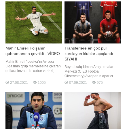
Mahir Emreli Polşanın
Transferlərə ən çox pul
qəhrəmanına çevrildi - VİDEO
xərcləyən klublar açıqlandı –
SİYAHI
Mahir Emreli "Legiya"nı Avropa
Liqasının qrup mərhələsinə çıxaran
Beynəlxalq İdman Araşdırmaları
qollara imza atıb. xəbər verir ki,
Mərkəzi (CIES Football
Emreli "Slaviya" (Praqa) ilə
Observatory) Avropanın aparıcı
qarşılaşmanın 59-cu və 70-ci
futbol liqalarında cari mövsüm
27.08.2021
1005
07.09.2021
975
dəqiqələrdə fərqlənməklə
öncəsi yeni heyətin
komandasına qələbə qazandırıb -
formalaşdırılması üçün ən çox pul
2:1. Mahir Emreli iki oyunda üst-
xərcləyən klubların reytinqini tərtib
üstə 3 qol, avrokuboklarda isə
edib. -a istinadən xəbər verir ki, bir
ümumilikd
çox gözləntilərin əksinə olaraq, PSJ
siyahıda yalnız üçünc