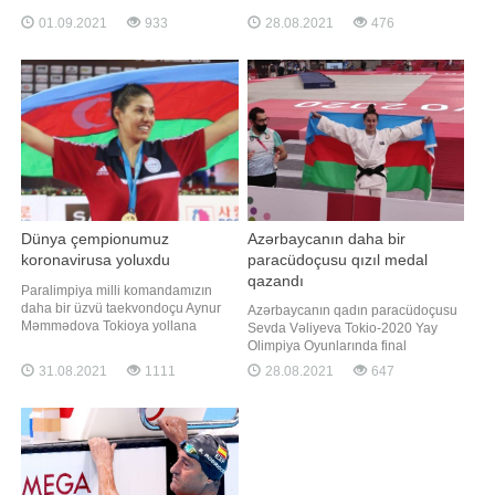
metr məsafəyə brass üsulu ilə
oyunlar çərçivəsində son sutkada
01.09.2021
933
28.08.2021
476
üzgüçülük yarışında məsafəni 1
daha 22 nəfərdə koronavirus aşkar
dəqiqə 04,86 saniyəyə qət edərək
edilib. Həmin şəxslər karantinə
bütün rəqiblərini qabaqlayıb və
alınıblar. Qeyd edək ki, 160 ölkədən
Paralimpiya çempionu olub.
4 440-ə yaxın idmançının 22 növdə
Təmsilçimiz
yarışdığı Tokio-202
Dünya çempionumuz
Azərbaycanın daha bir
koronavirusa yoluxdu
paracüdoçusu qızıl medal
qazandı
Paralimpiya milli komandamızın
daha bir üzvü taekvondoçu Aynur
Azərbaycanın qadın paracüdoçusu
Məmmədova Tokioya yollana
Sevda Vəliyeva Tokio-2020 Yay
biməyib. Unikal.org-un məlumatına
Olimpiya Oyunlarında final
görə, üçqat dünya, 4 dəfə Avropa
görüşünə çıxıb. xəbər verir ki, 57 kq
31.08.2021
1111
28.08.2021
647
çempionu parataekvondoçu Aynur
çəki dərəcəsində mübarizə aparan
Məmmədova koronavirusa yoluxub.
idmançı qızıl medal uğrunda
Dünya çempionu bu səbəbdən
qarşılaşmada Pərvinə
sentyabrın 4-də dayanq üzərinə
Səməndərova ilə üz-üzə gəlib.
çıxıb-çıxmama ehtimal
Rəqini 1:0 hesabı ilə məğlub edən
Vəliyeva paralimpiya çempion