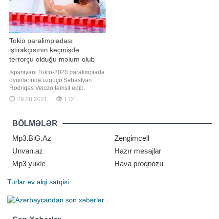
Tokio paralimpiadası
iştirakçısının keçmişdə
terrorçu olduğu məlum olub
İspaniyanı Tokio-2020 paralimpiada
oyunlarında üzgüçü Sebastyan
Rodriqes Velozo təmsil edib.
"Report" xarici KİV-ə istinadən xəbər
29.08.2021
1121
verir ki, 64 yaşlı iflic idmançının
keçmişdə terrorçu olduğu məlum
olub. O, bir zamanlar törətdiyi qətlə
BÖLMƏLƏR
görə 84 il müddətinə azadlıqdan
məhrum edilib. Velozonu
Mp3.BiG.Az
Zengimcell
Unvan.az
Hazır mesajlar
Mp3 yukle
Hava proqnozu
Turlar
ev alqi satqisi