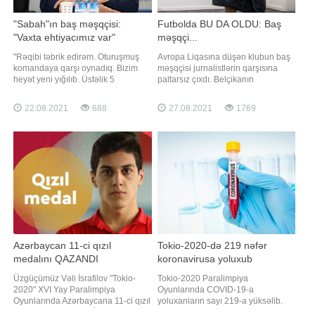
"Sabah"ın baş məşqçisi:
Futbolda BU DA OLDU: Baş
"Vaxta ehtiyacımız var"
məşqçi...
"Rəqibi təbrik edirəm. Oturuşmuş
Avropa Liqasına düşən klubun baş
komandaya qarşı oynadıq. Bizim
məşqçisi jurnalistlərin qarşısına
heyət yeni yığılıb. Üstəlik 5
paltarsız çıxdı. Belçikanın
futbolçumuz da müxtəlif
"Antverpen" klubunun baş məşqçisi
səbəblərdən bu gün oynamırdı.
Brayan Priske Pedersen Avropa
22.08.2021
688
27.08.2021
1769
Ancaq bütün bunlar məğlubiyyətə
Liqasının qrup mərhələsinə
səbəb deyil. Sadəcə, vaxta
düşdükdən sonra jurnalistlərin
ehtiyacımız var". "Report"un
yanına paltarsız gəlib. -ın -a
məlumatına görə, bu fikirləri
istinadla verdiyi xəbərə görə,
"Sabah"ı
mütəxəssis mətbua
Azərbaycan 11-ci qızıl
Tokio-2020-də 219 nəfər
medalını QAZANDI
koronavirusa yoluxub
Üzgüçümüz Vəli İsrafilov "Tokio-
Tokio-2020 Paralimpiya
2020" XVI Yay Paralimpiya
Oyunlarında COVID-19-a
Oyunlarında Azərbaycana 11-ci qızıl
yoluxanların sayı 219-a yüksəlib.
medalı qazandırıb. V.İsrafilov 100
Unikal.org-a istinadən xəbər verir ki,