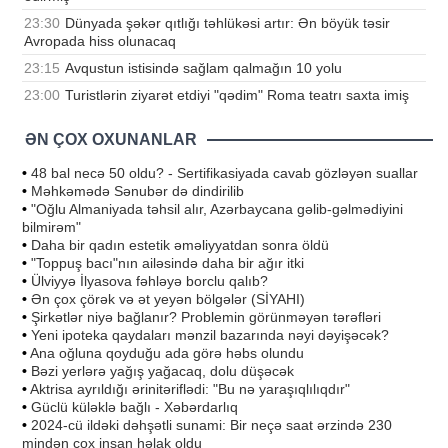
23:30
Dünyada şəkər qıtlığı təhlükəsi artır: Ən böyük təsir
Avropada hiss olunacaq
23:15
Avqustun istisində sağlam qalmağın 10 yolu
23:00
Turistlərin ziyarət etdiyi "qədim" Roma teatrı saxta imiş
ƏN ÇOX OXUNANLAR
•
48 bal necə 50 oldu? - Sertifikasiyada cavab gözləyən suallar
•
Məhkəmədə Sənubər də dindirilib
•
"Oğlu Almaniyada təhsil alır, Azərbaycana gəlib-gəlmədiyini
bilmirəm"
•
Daha bir qadın estetik əməliyyatdan sonra öldü
•
"Toppuş bacı"nın ailəsində daha bir ağır itki
•
Ülviyyə İlyasova fəhləyə borclu qalıb?
•
Ən çox çörək və ət yeyən bölgələr (SİYAHI)
•
Şirkətlər niyə bağlanır? Problemin görünməyən tərəfləri
•
Yeni ipoteka qaydaları mənzil bazarında nəyi dəyişəcək?
•
Ana oğluna qoyduğu ada görə həbs olundu
•
Bəzi yerlərə yağış yağacaq, dolu düşəcək
•
Aktrisa ayrıldığı ərinitəriflədi: "Bu nə yaraşıqlılıqdır"
•
Güclü küləklə bağlı - Xəbərdarlıq
•
2024-cü ildəki dəhşətli sunami: Bir neçə saat ərzində 230
mindən çox insan həlak oldu