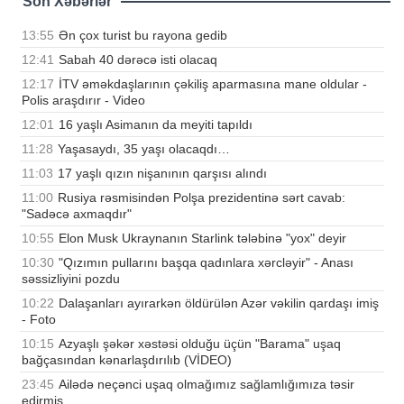
Son Xəbərlər
13:55
Ən çox turist bu rayona gedib
12:41
Sabah 40 dərəcə isti olacaq
12:17
İTV əməkdaşlarının çəkiliş aparmasına mane oldular -
Polis araşdırır - Video
12:01
16 yaşlı Asimanın da meyiti tapıldı
11:28
Yaşasaydı, 35 yaşı olacaqdı…
11:03
17 yaşlı qızın nişanının qarşısı alındı
11:00
Rusiya rəsmisindən Polşa prezidentinə sərt cavab:
"Sadəcə axmaqdır"
10:55
Elon Musk Ukraynanın Starlink tələbinə "yox" deyir
10:30
"Qızımın pullarını başqa qadınlara xərcləyir" - Anası
səssizliyini pozdu
10:22
Dalaşanları ayırarkən öldürülən Azər vəkilin qardaşı imiş
- Foto
10:15
Azyaşlı şəkər xəstəsi olduğu üçün "Barama" uşaq
bağçasından kənarlaşdırılıb (VİDEO)
23:45
Ailədə neçənci uşaq olmağımız sağlamlığımıza təsir
edirmiş