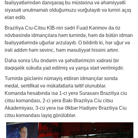
fəaliyyətlərindən danışaraq bu müstəsna və əhəmiyyətli
siyasəti unutmamalı olduğumuzu vurğulayıb və turniri açıq
elan edib.
Braziliya Ciu-Citsu KİB-nin sədri Fuad Kərimov da öz
növbəsində idmançılara həm turnirdə, həm də bütün idman
fəaliyyətlərində uğurlar arzulayıb. O bildirib ki, hər uğur və
irəli addım həm sevinc, həm məsuliyyət hissini artırır.
Daha sonra Ulu öndərin və şəhidlərimizin xatirəsi bir
dəqiqəlik sükutla yad edilmiş və yarışa start verilmişdir.
Turnirdə güclərini nümayiş etdirən idmançılar sonda
medal, sertifikat və mükafatlarla təltif olunublar.
Komanda hesabında isə 1-ci yerə Suraxanı Braziliya ciu
citsu komandası, 2-ci yerə Bakı Braziliya Ciu citsu
Akademiyası, 3-cü yerə isə Əkbər Hadiyev Braziliya Ciu
citsu komandası layiq görülüblər.