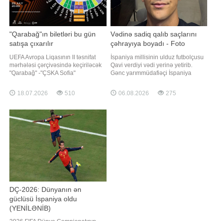
"Qarabağ"ın biletləri bu gün
Vədinə sadiq qalıb saçlarını
satışa çıxarılır
çəhrayıya boyadı - Foto
UEFA Avropa Liqasının II təsnifat
İspaniya millisinin ulduz futbolçusu
mərhələsi çərçivəsində keçiriləcək
Qavi verdiyi vədi yerinə yetirib.
"Qarabağ" -"ÇSKA Sofia"
Gənc yarımmüdafiəçi İspaniya
qarşılaşmasının biletləri bu gün
dünya kubokunu qazandığı təqdirdə
satışa çıxarılacaq. Qaynarinfo
saçlarını çəhrayı rəngə
18.07.2026
510
06.08.2026
275
klubun məlumatına istinadən xəbər
boyayacağını açıqlamışdı və
verir ki, saat 15:00-dan etibarən
çempionluqdan sonra bu addımı
biletlərin satışı aktivləşəcək. Qeyd
atıb. "Qafqazinfo" xəbər verir ki,
edək ki, oyun 23 iyu
Qavi yeni görünüşünü sosial
şəbəkə hesabınd
DÇ-2026: Dünyanın ən
güclüsü İspaniya oldu
(YENİLƏNİB)