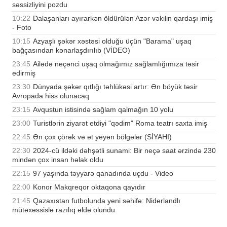
səssizliyini pozdu
10:22
Dalaşanları ayırarkən öldürülən Azər vəkilin qardaşı imiş
- Foto
10:15
Azyaşlı şəkər xəstəsi olduğu üçün "Barama" uşaq
bağçasından kənarlaşdırılıb (VİDEO)
23:45
Ailədə neçənci uşaq olmağımız sağlamlığımıza təsir
edirmiş
23:30
Dünyada şəkər qıtlığı təhlükəsi artır: Ən böyük təsir
Avropada hiss olunacaq
23:15
Avqustun istisində sağlam qalmağın 10 yolu
23:00
Turistlərin ziyarət etdiyi "qədim" Roma teatrı saxta imiş
22:45
Ən çox çörək və ət yeyən bölgələr (SİYAHI)
22:30
2024-cü ildəki dəhşətli sunami: Bir neçə saat ərzində 230
mindən çox insan həlak oldu
22:15
97 yaşında təyyarə qanadında uçdu - Video
22:00
Konor Makqreqor oktaqona qayıdır
21:45
Qazaxıstan futbolunda yeni səhifə: Niderlandlı
mütəxəssislə razılıq əldə olundu