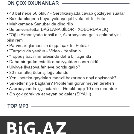
ƏN ÇOX OXUNANLAR
•
48 bal necə 50 oldu? - Sertifikasiyada cavab gözləyən suallar
•
Bakıda bloqerin həyat yoldaşı qəfil vəfat etdi - Foto
•
Məhkəmədə Sənubər də dindirilib
•
Bu universitetlər BAĞLANA BİLƏR - XƏBƏRDARLIQ
•
"Oğlu Almaniyada təhsil alır, Azərbaycana gəlib-gəlmədiyini
bilmirəm"
•
Pərvin arıqlaması ilə diqqət çəkdi - Fotolar
•
"Tarqovı"da yanğın - Video - Yenilənib
•
"Toppuş bacı"nın ailəsində daha bir ağır itki
•
Daha bir qadın estetik əməliyyatdan sonra öldü
•
Ülviyyə İlyasova fəhləyə borclu qalıb?
•
20 manatlıq ödəniş ləğv olundu
•
Yeni ipoteka qaydaları mənzil bazarında nəyi dəyişəcək?
•
Şirkətlər niyə bağlanır? Problemin görünməyən tərəfləri
•
Azərbaycanda işçi axtarılır - Əməkhaqqı 10 min manatdır
•
Ən çox çörək və ət yeyən bölgələr (SİYAHI)
TOP MP3