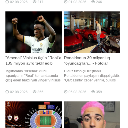
02.08.2026
217
01.08.2026
246
bu barədə məlumatı tanınmış
aparılan danışıqlarda yekun razılıq
türkiyəli jurnalist Safa Kaan Öztürk
əldə olunmayıb. "Report" "Bild"ə
özünün "X" sosial şəbəkə
istinadən xəbər verir ki, Almaniya
hesabında paylaşıb
klubu Madrid təmsilçisini
"Arsenal" Vinisius üçün "Real"a
Ronaldonun 30 milyonluq
135 milyon avro təklif edib
"oyuncaq"ları... - Fotolar
İngiltərənin "Arsenal" klubu
Ulduz futbolçu Kriştianu
İspaniyanın "Real" komandasında
Ronaldonun paylaşımı diqqət çəkib.
çıxış edən braziliyalı vinger Vinisius
"Qafqazinfo" xəbər verir ki, o, lüks
Juniorun transferi üçün 135 milyon
avtomobil kolleksiyasının bir qismini
avro təklif edib. "Report" "Goal"
"My toys" (Oyuncaqlarım) başlığı ilə
02.08.2026
355
05.08.2026
359
nəşrinə istinadən xəbər verir ki,
paylaşıb. Paylaşıma qısa müddət
bonuslar da nəzərə alınmaqla
ərzində 11 milyondan çox bəyənmə,
sözügedən transferin ümumi dəyər
200 minə yaxın şərh gəlib. Qeyd
edək ki, Ronaldonu