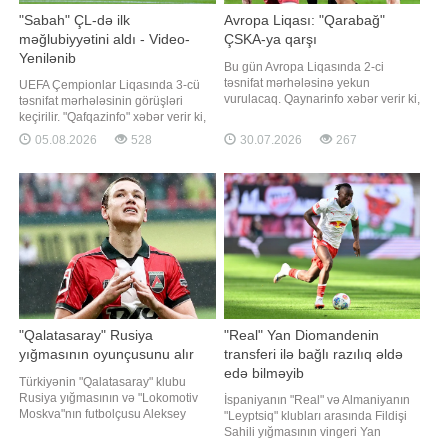
"Sabah" ÇL-də ilk
Avropa Liqası: "Qarabağ"
məğlubiyyətini aldı - Video-
ÇSKA-ya qarşı
Yenilənib
Bu gün Avropa Liqasında 2-ci
təsnifat mərhələsinə yekun
UEFA Çempionlar Liqasında 3-cü
vurulacaq. Qaynarinfo xəbər verir ki,
təsnifat mərhələsinin görüşləri
Azərbaycan təmsilçisi "Qarabağ" da
keçirilir. "Qafqazinfo" xəbər verir ki,
mərhələnin cavab matçına çıxacaq.
Azərbaycan təmsilçisi "Sabah" da
05.08.2026
528
30.07.2026
267
Qurban Qurbanovun komandası
bu gün meydana çıxacaq. Valdas
Bolqarıstanda ÇSKA-nın qonağı
Dambrauskasın komandası
olacaq. Görüş Bakı vaxtı ilə saat
Danimarka səfərində "Orhus"la
22:00-da başlayacaq. Bakıda
qarşılaşacaq. Oyun Bakı vaxtı ilə
oynanıla
saat 20:30-da başlayacaq
"Qalatasaray" Rusiya
"Real" Yan Diomandenin
yığmasının oyunçusunu alır
transferi ilə bağlı razılıq əldə
edə bilməyib
Türkiyənin "Qalatasaray" klubu
Rusiya yığmasının və "Lokomotiv
İspaniyanın "Real" və Almaniyanın
Moskva"nın futbolçusu Aleksey
"Leyptsiq" klubları arasında Fildişi
Batrakovun transferi ilə bağlı
Sahili yığmasının vingeri Yan
danışıqlara start verib. xəbər verir ki,
Diomandenin transferi ilə bağlı