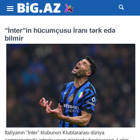
"İnter"in hücumçusu İranı tərk edə
bilmir
İtaliyanın "İnter" klubunun Klublararası dünya