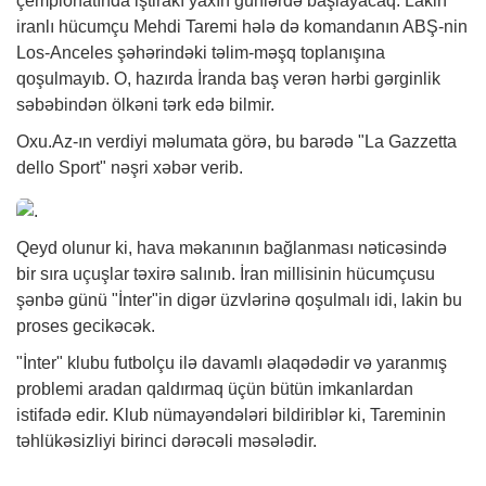
çempionatında iştirakı yaxın günlərdə başlayacaq. Lakin
iranlı hücumçu Mehdi Taremi hələ də komandanın ABŞ-nin
Los-Anceles şəhərindəki təlim-məşq toplanışına
qoşulmayıb. O, hazırda İranda baş verən hərbi gərginlik
səbəbindən ölkəni tərk edə bilmir.
Oxu.Az-ın verdiyi məlumata görə, bu barədə "La Gazzetta
dello Sport" nəşri
xəbər
verib.
Qeyd olunur ki, hava məkanının bağlanması nəticəsində
bir sıra uçuşlar təxirə salınıb. İran millisinin hücumçusu
şənbə günü "İnter"in digər üzvlərinə qoşulmalı idi, lakin bu
proses gecikəcək.
"İnter" klubu futbolçu ilə davamlı əlaqədədir və yaranmış
problemi aradan qaldırmaq üçün bütün imkanlardan
istifadə edir. Klub nümayəndələri bildiriblər ki, Tareminin
təhlükəsizliyi birinci dərəcəli məsələdir.