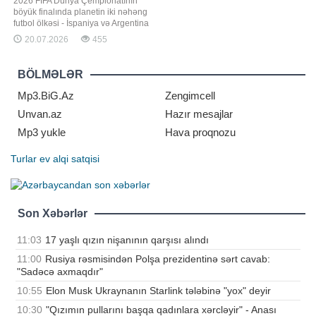
2026 FIFA Dünya Çempionatının
böyük finalında planetin iki nəhəng
futbol ölkəsi - İspaniya və Argentina
yığmaları qarşı-qarşıya gəlib.
20.07.2026
455
Qaynarinfo xəbər verir ki, Nyu-
Cersidəki "MetLife" stadionunda
keçirilən və gərginliyi son saniyəyə
BÖLMƏLƏR
qədər davam edən tarixi qarşılaşma
"qırmızı furiya"nı
Mp3.BiG.Az
Zengimcell
Unvan.az
Hazır mesajlar
Mp3 yukle
Hava proqnozu
Turlar
ev alqi satqisi
Son Xəbərlər
11:03
17 yaşlı qızın nişanının qarşısı alındı
11:00
Rusiya rəsmisindən Polşa prezidentinə sərt cavab:
"Sadəcə axmaqdır"
10:55
Elon Musk Ukraynanın Starlink tələbinə "yox" deyir
10:30
"Qızımın pullarını başqa qadınlara xərcləyir" - Anası