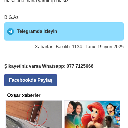
məsələdə mənə yardımçı olasız".
BiG.Az
Telegramda izləyin
Xəbərlər
Baxılıb: 1134 Tarix: 19 iyun 2025
Şikayətiniz varsa Whatsapp:
077 7125666
Facebookda Paylaş
Oxşar xəbərlər