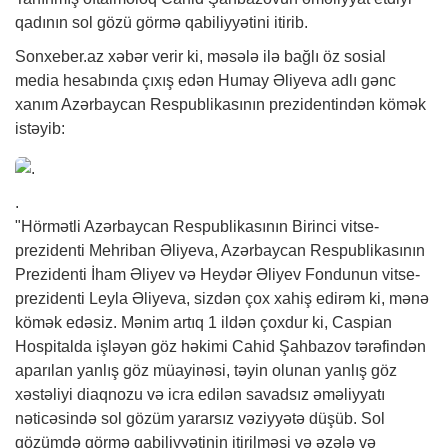
qadının sol gözü görmə qabiliyyətini itirib.
Sonxeber.az
xəbər
verir ki, məsələ ilə bağlı öz sosial
media hesabında çıxış edən Humay Əliyeva adlı gənc
xanım Azərbaycan Respublikasının prezidentindən kömək
istəyib:
.
"Hörmətli Azərbaycan Respublikasının Birinci vitse-
prezidenti Mehriban Əliyeva, Azərbaycan Respublikasının
Prezidenti İham Əliyev və Heydər Əliyev Fondunun vitse-
prezidenti Leyla Əliyeva, sizdən çox xahiş edirəm ki, mənə
kömək edəsiz. Mənim artıq 1 ildən çoxdur ki, Caspian
Hospitalda işləyən
göz həkimi
Cahid Şahbazov tərəfindən
aparılan yanlış göz müayinəsi, təyin olunan yanlış göz
xəstəliyi diaqnozu və icra edilən savadsız əməliyyatı
nəticəsində sol gözüm yararsız vəziyyətə düşüb. Sol
gözümdə görmə qabiliyyətinin itirilməsi və əzələ və