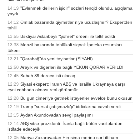
14:19
"Evlənmək dəlilərin işidir" sözləri tənqid olundu, açıqlama
yaydı
14:12
Əmlak bazarında qiymətlər niyə ucuzlaşmır? Ekspertdən
təhlil
13:55
Bəxtiyar Aslanbəyli "Şöhrət" ordeni ilə təltif edildi
13:38
Mənzil bazarında təhlükəli siqnal: İpoteka resursları
tükənir
13:21
"Qarabağ"da yeni təyinatlar (SİYAHI)
12:50
Arayik və digərləri ilə bağlı YEKUN QƏRAR VERİLDİ
12:45
Sabah 39 dərəcə isti olacaq
12:29
Siyasi ekspert: İranın ABŞ və İsraillə Ukraynaya qarşı
eyni cəbhədə olması real görünmür
12:28
Bu gün çimərliyə getmək istəyənlər əvvəlcə bunu oxusun
12:19
Tramp "sursat çatışmazlığı" iddialarına cavab verdi
12:15
Aydan Axundovadan sevgi paylaşımı
12:14
ABŞ vitse-prezidenti: İranla bağlı bütün vasitələrdən
istifadə edəcəyik
12:05
Mariya Zaxarovadan Hirosima merinə sərt ittiham