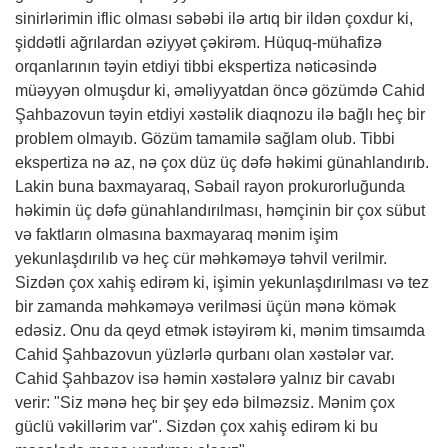
sinirlərimin iflic olması səbəbi ilə artıq bir ildən çoxdur ki,
şiddətli ağrılardan əziyyət çəkirəm. Hüquq-mühafizə
orqanlarının təyin etdiyi tibbi ekspertiza nəticəsində
müəyyən olmuşdur ki, əməliyyatdan öncə gözümdə Cahid
Şahbazovun təyin etdiyi xəstəlik diaqnozu ilə bağlı heç bir
problem olmayıb. Gözüm tamamilə sağlam olub. Tibbi
ekspertiza nə az, nə çox düz üç dəfə həkimi günahlandırıb.
Lakin buna baxmayaraq, Səbail rayon prokurorluğunda
həkimin üç dəfə günahlandırılması, həmçinin bir çox sübut
və faktların olmasına baxmayaraq mənim işim
yekunlaşdırılıb və heç cür məhkəməyə təhvil verilmir.
Sizdən çox xahiş edirəm ki, işimin yekunlaşdırılması və tez
bir zamanda məhkəməyə verilməsi üçün mənə kömək
edəsiz. Onu da qeyd etmək istəyirəm ki, mənim timsaımda
Cahid Şahbazovun yüzlərlə qurbanı olan xəstələr var.
Cahid Şahbazov isə həmin xəstələrə yalnız bir cavabı
verir: "Siz mənə heç bir şey edə bilməzsiz. Mənim çox
güclü vəkillərim var". Sizdən çox xahiş edirəm ki bu