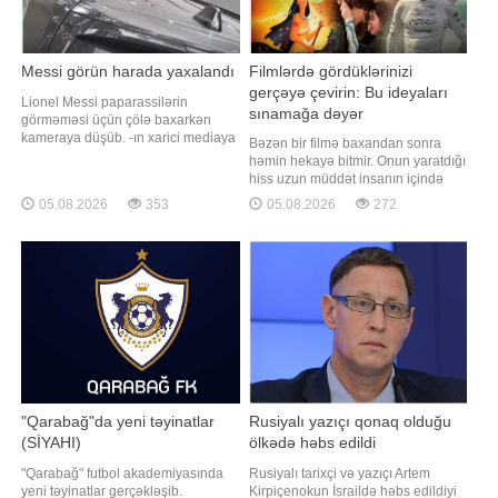
Messi görün harada yaxalandı
Filmlərdə gördüklərinizi
gerçəyə çevirin: Bu ideyaları
Lionel Messi paparassilərin
sınamağa dəyər
görməməsi üçün çölə baxarkən
kameraya düşüb. -ın xarici mediaya
Bəzən bir filmə baxandan sonra
istinadən xəbərinə görə, argentinalı
həmin hekayə bitmir. Onun yaratdığı
ulduz qapıdan baxarkən
hiss uzun müddət insanın içində
paparassilər tərəfindən məhz həmin
qalır və "mən də bunu yaşamaq
05.08.2026
353
05.08.2026
272
anda yaxalanıb və bu, maraqlı
istəyirəm" fikri yaranır. Romantik
görüntülərin yaranmasına səbəb
qayıq gəzintisi, adrenalin dolu anlar
olub. Dünya futbolunun
və ya dostlarla çimərlik əyləncəsi.
ulduzlarından biri olan Lione
Sevdiyiniz filmlərdən ilham alaraq
yay tətilindəki ad
"Qarabağ"da yeni təyinatlar
Rusiyalı yazıçı qonaq olduğu
(SİYAHI)
ölkədə həbs edildi
"Qarabağ" futbol akademiyasında
Rusiyalı tarixçi və yazıçı Artem
yeni təyinatlar gerçəkləşib.
Kirpiçenokun İsraildə həbs edildiyi