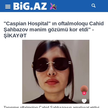
"Caspian Hospital" ın oftalmoloqu Cahid
Şahbazov mənim gözümü kor etdi" -
ŞİKAYƏT
Tanınmış oftalmoloq Cahid Şahbazovun əməliyyat etdiyi