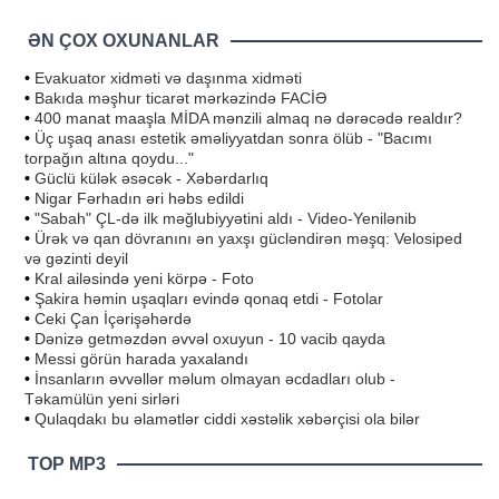
ƏN ÇOX OXUNANLAR
•
Evakuator xidməti və daşınma xidməti
•
Bakıda məşhur ticarət mərkəzində FACİƏ
•
400 manat maaşla MİDA mənzili almaq nə dərəcədə realdır?
•
Üç uşaq anası estetik əməliyyatdan sonra ölüb - "Bacımı
torpağın altına qoydu..."
•
Güclü külək əsəcək - Xəbərdarlıq
•
Nigar Fərhadın əri həbs edildi
•
"Sabah" ÇL-də ilk məğlubiyyətini aldı - Video-Yenilənib
•
Ürək və qan dövranını ən yaxşı gücləndirən məşq: Velosiped
və gəzinti deyil
•
Kral ailəsində yeni körpə - Foto
•
Şakira həmin uşaqları evində qonaq etdi - Fotolar
•
Ceki Çan İçərişəhərdə
•
Dənizə getməzdən əvvəl oxuyun - 10 vacib qayda
•
Messi görün harada yaxalandı
•
İnsanların əvvəllər məlum olmayan əcdadları olub -
Təkamülün yeni sirləri
•
Qulaqdakı bu əlamətlər ciddi xəstəlik xəbərçisi ola bilər
TOP MP3