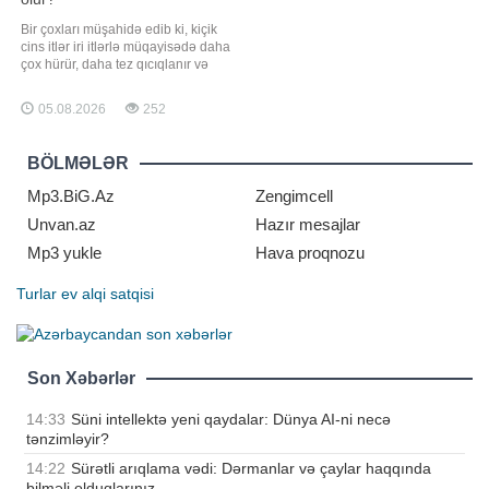
Bir çoxları müşahidə edib ki, kiçik
cins itlər iri itlərlə müqayisədə daha
çox hürür, daha tez qıcıqlanır və
insanlara və ya digər heyvanlara
qarşı aqressiv davranış nümayiş
05.08.2026
252
etdirirlər. Baytarlar bildirirlər ki,
bunun arxasında bir neçə mühüm
səbəb dayanır. xarici mediaya
BÖLMƏLƏR
istinadən xəbər verir ki,
araşdırmalar
Mp3.BiG.Az
Zengimcell
Unvan.az
Hazır mesajlar
Mp3 yukle
Hava proqnozu
Turlar
ev alqi satqisi
Son Xəbərlər
14:33
Süni intellektə yeni qaydalar: Dünya AI-ni necə
tənzimləyir?
14:22
Sürətli arıqlama vədi: Dərmanlar və çaylar haqqında
bilməli olduqlarınız