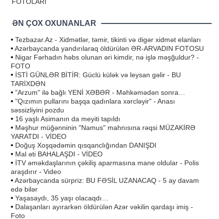
FOTOLARI
ƏN ÇOX OXUNANLAR
•
Tezbazar.Az - Xidmətlər, təmir, tikinti və digər xidmət elanları
•
Azərbaycanda yandırılaraq öldürülən ƏR-ARVADIN FOTOSU
•
Nigar Fərhadın həbs olunan əri kimdir, nə işlə məşğuldur? -
FOTO
•
İSTİ GÜNLƏR BİTİR: Güclü külək və leysan gəlir - BU
TARİXDƏN
•
"Arzum" ilə bağlı YENİ XƏBƏR - Məhkəmədən sonra…
•
"Qızımın pullarını başqa qadınlara xərcləyir" - Anası
səssizliyini pozdu
•
16 yaşlı Asimanın da meyiti tapıldı
•
Məşhur müğənninin "Namus" mahnısına rəqsi MÜZAKİRƏ
YARATDI - VİDEO
•
Doğuş Xoşqədəmin qısqanclığından DANIŞDI
•
Mal əti BAHALAŞDI - VİDEO
•
İTV əməkdaşlarının çəkiliş aparmasına mane oldular - Polis
araşdırır - Video
•
Azərbaycanda sürpriz: BU FƏSİL UZANACAQ - 5 ay davam
edə bilər
•
Yaşasaydı, 35 yaşı olacaqdı…
•
Dalaşanları ayırarkən öldürülən Azər vəkilin qardaşı imiş -
Foto