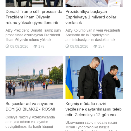
Donald Tramp sülh prosesində
Prezidentliyə başlayan
Prezident İlham Əliyevin
Esprielyaya 1 milyard dollar
rolunu yüksək qiymətləndirib
veriləcək
ABŞ Prezidenti Donald Tramp sülh
ABŞ Kolumbiyanın yeni Prezidenti
prosesində Azərbaycan Prezidenti
Abelardo de la Esprielyanın
İlham Əliyevin rolunu yüksək
administrasiyasını dəstəkləmək
qiymətləndirib. "Report" xəbər verir
məqsədilə 1 milyard dollar vəsait
08.08.2026
178
08.08.2026
157
ki, ABŞ Prezidenti bu barədə
ayıracaq. xəbər verir ki, bu barədə
Azərbaycan lideri ilə telefon
Dövlət Departamentinin mətbuat
danışığı zamanı bildirib. Telefon
xidmətinin yaydığı bəyanatda
danışığı zamanı 2025-ci il avqustun
bildirilib. Sənəddə qeyd olunur ki,
8-də Vaşinqtonda keçirilmiş v
ABŞ Prezidenti Donald Trampın
administrasiyas
Bu şəxslər ad və soyadını
Keçmiş müdafiə naziri
DƏYİŞƏ BİLMƏZ - RƏSMİ
vəzifəsinə qaytarılmasını tələb
edir: Zelenskiyə 12 gün vaxt
Ədliyyə Nazirliyi Azərbaycanda
verildi
adın, ata adının və soyadın
Ukraynanın sabiq müdafiə naziri
dəyişdirilməsi ilə bağlı hüquqi
Mixail Fyodorov ölkə başçısı