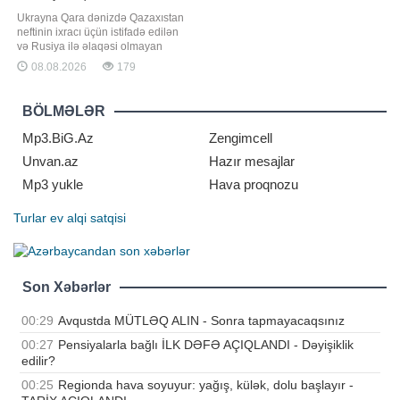
Ukrayna Qara dənizdə Qazaxıstan
neftinin ixracı üçün istifadə edilən
və Rusiya ilə əlaqəsi olmayan
tankerlərə, həmçinin infrastruktura
08.08.2026
179
zərbə endirməmək barədə öhdəlik
götürüb. xəbər verir ki, bu barədə
"Bloomberg" agentliyi amerikalı
BÖLMƏLƏR
rəsmiyə istinadən məlumat yayıb.
Mənbənin sözlərinə görə
Mp3.BiG.Az
Zengimcell
Unvan.az
Hazır mesajlar
Mp3 yukle
Hava proqnozu
Turlar
ev alqi satqisi
Son Xəbərlər
00:29
Avqustda MÜTLƏQ ALIN - Sonra tapmayacaqsınız
00:27
Pensiyalarla bağlı İLK DƏFƏ AÇIQLANDI - Dəyişiklik
edilir?
00:25
Regionda hava soyuyur: yağış, külək, dolu başlayır -