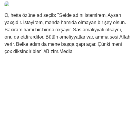
O, hətta özünə ad seçib: "Səidə adını istəmirəm, Aysan
yaxşıdır. İstəyirəm, məndə hamıda olmayan bir şey olsun.
Baxıram hamı bir-birinə oxşayır. Səs əməliyyatı olsaydı,
onu da etdirərdilər. Bütün əməliyyatlar var, amma səsi Allah
verir. Bəlkə adım da mənə başqa qapı açar. Çünki məni
çox diksindiriblər".//Bizim.Media