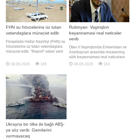
FHN su hövzələrinə üz tutan
Rubinyan: Vaşinqton
vətəndaşlara müraciət edib
bəyannaməsi real nəticələr
verib
Fövqəladə Hallar Nazirliyi (FHN) su
hövzələrinə üz tutan vətəndaşlara
Ötən il Vaşinqtonda Ermənistan və
müraciət edib. "Report" xəbər verir
Azərbaycan arasında imzalanmış
ki, nazirliyin yaydığı müraciətdə
sülh bəyannaməsi real nəticələrə
təhlükəsizlik qaydalarına əməl
gətirib çıxarıb. "Report" xəbər verir
08.08.2026
165
08.08.2026
163
etməyin vacibliyi xatırladılıb.
ki, bu barədə Ermənistan
"Hazırda ölkə ərazisində, o
parlamentinin sədri Ruben
cümlədən Bakıda və Abşeron
Rubinyan bəyannamənin
yarımadasında qızmar isti hav
imzalanmasının birinci ildönümü
münasibətilə etdiyi
videomüraciətində bildirib. "Bi
Ukrayna bir ölkə ilə bağlı ABŞ-
yə söz verib: Gəmilərini
vurmayacaq