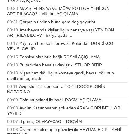
TARİX AÇIQLANDI
00:23
MAAŞ, PENSİYA VƏ MÜAVİNƏTLƏR YENİDƏN
ARTIRILACAQ? - Mühüm AÇIQLAMA
00:21
Qarpızın üstünə buna görə daş qoyurlar
00:19
Azərbaycanda kişilər üçün pensiya yaşı YENİDƏN
ARTIRILA BİLƏR? - 67-yə qədər...
00:17
Yayın ən bərəkətli tərəvəzi: Kolundan DƏRDİKCƏ
YENİSİ GƏLİR
00:15
Pensiya alanlarla bağlı RƏSMİ AÇIQLAMA
00:13
Bu tarixdən havalar dəyişir - İSTİLƏR BİTİR
00:13
Nişan hazırlığı üçün köməyə getdi, bacısı oğlunun
qızıllarını oğurladı
00:11
Avqustun 13-dən sonra TOY EDƏCƏKLƏRİN
NƏZƏRİNƏ
00:09
Dəfn müavinəti ilə bağlı RƏSMİ AÇIQLAMA
00:08
Aygün Kazımovanın şok edən ARXİV GÖRÜNTÜLƏRİ
YAYILDI
00:07
8 gün iş OLMAYACAQ - TƏQVİM
00:06
Ülviranın həkim qızı gözəlliyi ilə HEYRAN EDİR - YENİ