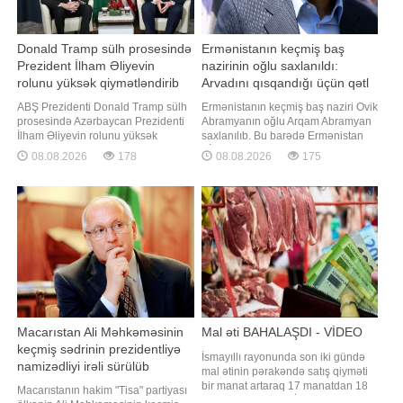
Donald Tramp sülh prosesində
Ermənistanın keçmiş baş
Prezident İlham Əliyevin
nazirinin oğlu saxlanıldı:
rolunu yüksək qiymətləndirib
Arvadını qısqandığı üçün qətl
sifariş etdi
ABŞ Prezidenti Donald Tramp sülh
Ermənistanın keçmiş baş naziri Ovik
prosesində Azərbaycan Prezidenti
Abramyanın oğlu Arqam Abramyan
İlham Əliyevin rolunu yüksək
saxlanılıb. Bu barədə Ermənistan
qiymətləndirib. "Report" xəbər verir
KİV-ə istinadən məlumat verir. Qeyd
08.08.2026
178
08.08.2026
175
ki, ABŞ Prezidenti bu barədə
edilir ki, A.Abramyan "Çiçəklənən
Azərbaycan lideri ilə telefon
Ermənistan" Partiyasının lideri
danışığı zamanı bildirib. Telefon
Qaqik Sarukyanın kürəkənidir. Daha
danışığı zamanı 2025-ci il avqustun
əvvəl Ermənistan İstintaq
8-də Vaşinqtonda keçirilmiş v
Komitəsinin bildirdiyinə görə
Macarıstan Ali Məhkəməsinin
Mal əti BAHALAŞDI - VİDEO
keçmiş sədrinin prezidentliyə
İsmayıllı rayonunda son iki gündə
namizədliyi irəli sürülüb
mal ətinin pərakəndə satış qiyməti
bir manat artaraq 17 manatdan 18
Macarıstanın hakim "Tisa" partiyası
manata yüksəlib. BİG.AZ "Xəzər"