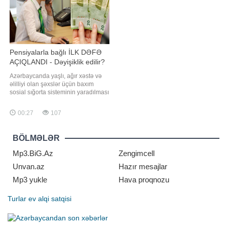
Pensiyalarla bağlı İLK DƏFƏ
AÇIQLANDI - Dəyişiklik edilir?
Azərbaycanda yaşlı, ağır xəstə və
əlilliyi olan şəxslər üçün baxım
sosial sığorta sisteminin yaradılması
məqsədəuyğun olardı. Bunu -a
açıqlamasında iqtisadçı Vahid
00:27
107
Əhmədov deyib. Onun sözlərinə
görə, belə sistem uzun illərdir
Avropa ölkələri və ABŞ-da tətbiq
BÖLMƏLƏR
olunur və insanların uzunmüddətli
gündəli
Mp3.BiG.Az
Zengimcell
Unvan.az
Hazır mesajlar
Mp3 yukle
Hava proqnozu
Turlar
ev alqi satqisi