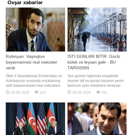
Oxşar xəbərlər
Rubinyan: Vaşinqton
İSTİ GÜNLƏR BİTİR: Güclü
bəyannaməsi real nəticələr
külək və leysan gəlir - BU
verib
TARİXDƏN
Ötən il Vaşinqtonda Ermənistan və
Son günlər regionda müşahidə
Azərbaycan arasında imzalanmış
olunan isti və quraq havanın yerini
sülh bəyannaməsi real nəticələrə
tədricən sərin küləklərə verəcəyi
gətirib çıxarıb. "Report" xəbər verir
gözlənilir. BİG.AZ -a istinadla xəbər
08.08.2026
163
08.08.2026
391
ki, bu barədə Ermənistan
verir ki, hava tətbiqi proqramlarında
parlamentinin sədri Ruben
Bakıda növbəti həftənin əvvəlindən
Rubinyan bəyannamənin
temperaturun düşəcəyi qeyd edilir.
imzalanmasının birinci ildönümü
Xüsusilə gələn həftənin sonu iki
münasibətilə etdiyi
gün yağış yağacağı
videomüraciətində bildirib. "Bi
proqnozlaşdırılır