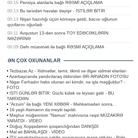
00:15
Pensiya alanlarla bağlı RƏSMİ AÇIQLAMA
00:13
Bu tarixdən havalar dəyişir - İSTİLƏR BİTİR
00:13
Nişan hazırlığı üçün köməyə getdi, bacısı oğlunun
qızıllarını oğurladı
00:11
Avqustun 13-dən sonra TOY EDƏCƏKLƏRİN
NƏZƏRİNƏ
00:09
Dəfn müavinəti ilə bağlı RƏSMİ AÇIQLAMA
ƏN ÇOX OXUNANLAR
•
Tezbazar.Az - Xidmətlər, təmir, tikinti və digər xidmət elanları
•
Azərbaycanda yandırılaraq öldürülən ƏR-ARVADIN FOTOSU
•
Nigar Fərhadın həbs olunan əri kimdir, nə işlə məşğuldur? -
FOTO
•
İSTİ GÜNLƏR BİTİR: Güclü külək və leysan gəlir - BU
TARİXDƏN
•
"Arzum" ilə bağlı YENİ XƏBƏR - Məhkəmədən sonra…
•
16 yaşlı Asimanın da meyiti tapıldı
•
Məşhur müğənninin "Namus" mahnısına rəqsi MÜZAKİRƏ
YARATDI - VİDEO
•
Doğuş Xoşqədəmin qısqanclığından DANIŞDI
•
Mal əti BAHALAŞDI - VİDEO
•
İTV əməkdaşlarının çəkiliş aparmasına mane oldular - Polis