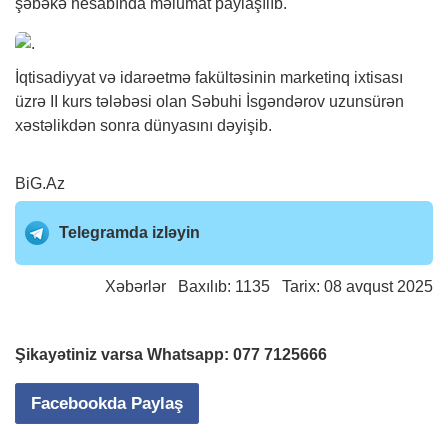
şəbəkə hesabında məlumat paylaşılıb.
İqtisadiyyat və idarəetmə fakültəsinin marketinq ixtisası
üzrə II kurs tələbəsi olan Səbuhi İsgəndərov uzunsürən
xəstəlikdən sonra dünyasını dəyişib.
BiG.Az
Telegramda izləyin
Xəbərlər
Baxılıb: 1135 Tarix: 08 avqust 2025
Şikayətiniz varsa Whatsapp:
077 7125666
Facebookda Paylaş