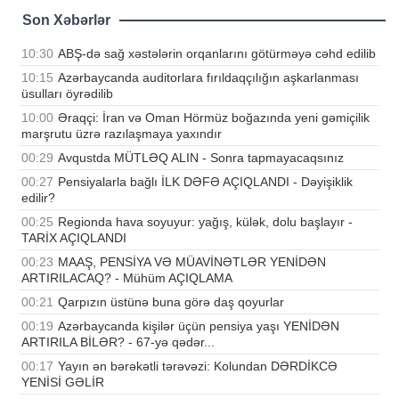
Son Xəbərlər
10:30
ABŞ-də sağ xəstələrin orqanlarını götürməyə cəhd edilib
10:15
Azərbaycanda auditorlara fırıldaqçılığın aşkarlanması
üsulları öyrədilib
10:00
Əraqçi: İran və Oman Hörmüz boğazında yeni gəmiçilik
marşrutu üzrə razılaşmaya yaxındır
00:29
Avqustda MÜTLƏQ ALIN - Sonra tapmayacaqsınız
00:27
Pensiyalarla bağlı İLK DƏFƏ AÇIQLANDI - Dəyişiklik
edilir?
00:25
Regionda hava soyuyur: yağış, külək, dolu başlayır -
TARİX AÇIQLANDI
00:23
MAAŞ, PENSİYA VƏ MÜAVİNƏTLƏR YENİDƏN
ARTIRILACAQ? - Mühüm AÇIQLAMA
00:21
Qarpızın üstünə buna görə daş qoyurlar
00:19
Azərbaycanda kişilər üçün pensiya yaşı YENİDƏN
ARTIRILA BİLƏR? - 67-yə qədər...
00:17
Yayın ən bərəkətli tərəvəzi: Kolundan DƏRDİKCƏ
YENİSİ GƏLİR