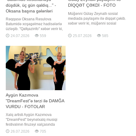
düşdük, üç gün qaldıq..." -
DİQQƏT ÇƏKDİ - FOTO
Oksana başına gələnləri
Müğənni Gülay Zeynallı sosial
danışdı
mediada paylaşımı ilə diqqət çəkib.
Rəqqasə Oksana Rəsulova
xəbər verir ki, müğənni sosial
Batumidə xoşagəlməz hadisələrlə
şəbəkədə yeni görüntülərini
üzləşib. "Qafqazinfo" xəbər verir ki,
paylaşıb. Görüntülərdə Gülay
bu barədə rəqqasə sosial şəbəkə
24.07.2026
559
25.07.2026
585
görünüşü ilə diqqət çəkib. Onun
hesabında paylaşım edib. O ailəsi
paylaşımına çoxsaylı təriflər gəlib.
ilə birgə keçirdiyi 6 günlük Batumi
Həmin fotoları təqdim edirik:
tətilində qaldıqları hoteldən
şikayətlənib: "Əgər Batumiyə
getməyi planlaşdırırsınızsa, xüsusil
Aygün Kazımova
"DreamFest"ə tərzi ilə DAMĞA
VURDU - FOTOLAR
Xalq artisti Aygün Kazımova
"DreamFest" beynəlxalq musiqi
festivalının firuzəyi xalçasında
görüntülənib. Axşam.az xəbər verir
26.07.2026
705
ki, ölkənin əsas ulduzu tədbirə