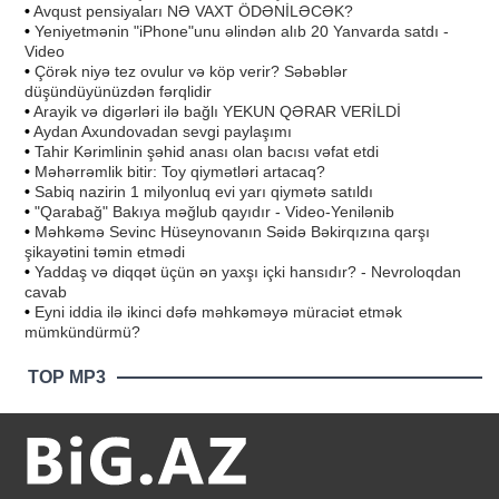
•
Avqust pensiyaları NƏ VAXT ÖDƏNİLƏCƏK?
•
Yeniyetmənin "iPhone"unu əlindən alıb 20 Yanvarda satdı -
Video
•
Çörək niyə tez ovulur və köp verir? Səbəblər
düşündüyünüzdən fərqlidir
•
Arayik və digərləri ilə bağlı YEKUN QƏRAR VERİLDİ
•
Aydan Axundovadan sevgi paylaşımı
•
Tahir Kərimlinin şəhid anası olan bacısı vəfat etdi
•
Məhərrəmlik bitir: Toy qiymətləri artacaq?
•
Sabiq nazirin 1 milyonluq evi yarı qiymətə satıldı
•
"Qarabağ" Bakıya məğlub qayıdır - Video-Yenilənib
•
Məhkəmə Sevinc Hüseynovanın Səidə Bəkirqızına qarşı
şikayətini təmin etmədi
•
Yaddaş və diqqət üçün ən yaxşı içki hansıdır? - Nevroloqdan
cavab
•
Eyni iddia ilə ikinci dəfə məhkəməyə müraciət etmək
mümkündürmü?
TOP MP3