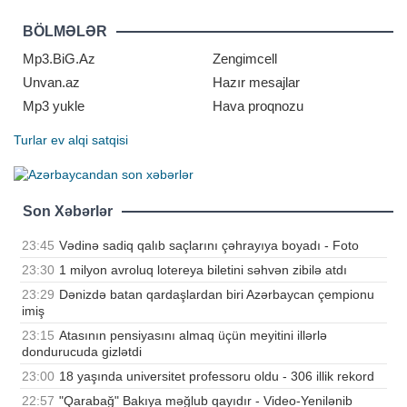
xüsusi tərzi ilə damğa vurub. Pop
kraliça zövqlü geyimi və fərqli saç
BÖLMƏLƏR
düzümü ilə diqqət mərkəzində olub,
qonaqların və fotoqrafları
Mp3.BiG.Az
Zengimcell
Unvan.az
Hazır mesajlar
Mp3 yukle
Hava proqnozu
Turlar
ev alqi satqisi
Son Xəbərlər
23:45
Vədinə sadiq qalıb saçlarını çəhrayıya boyadı - Foto
23:30
1 milyon avroluq lotereya biletini səhvən zibilə atdı
23:29
Dənizdə batan qardaşlardan biri Azərbaycan çempionu
imiş
23:15
Atasının pensiyasını almaq üçün meyitini illərlə
dondurucuda gizlətdi
23:00
18 yaşında universitet professoru oldu - 306 illik rekord
22:57
"Qarabağ" Bakıya məğlub qayıdır - Video-Yenilənib