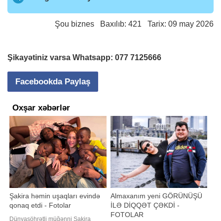
Şou biznes
Baxılıb: 421 Tarix: 09 may 2026
Şikayətiniz varsa Whatsapp:
077 7125666
Facebookda Paylaş
Oxşar xəbərlər
Şakira həmin uşaqları evində
Almaxanım yeni GÖRÜNÜŞÜ
qonaq etdi - Fotolar
İLƏ DİQQƏT ÇƏKDİ -
FOTOLAR
Dünyaşöhrətli müğənni Şakira