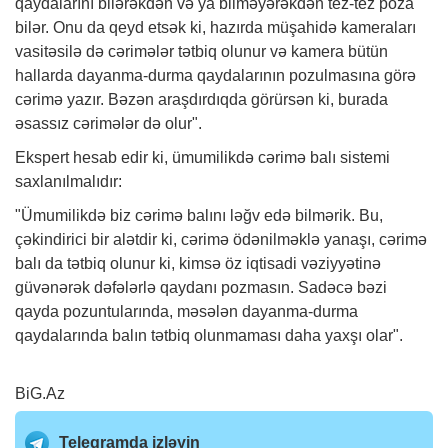
qaydalarını bilərəkdən və ya bilməyərəkdən tez-tez poza
bilər. Onu da qeyd etsək ki, hazırda müşahidə kameraları
vasitəsilə də cərimələr tətbiq olunur və kamera bütün
hallarda dayanma-durma qaydalarının pozulmasına görə
cərimə yazır. Bəzən araşdırdıqda görürsən ki, burada
əsassız cərimələr də olur".
Ekspert hesab edir ki, ümumilikdə cərimə balı sistemi
saxlanılmalıdır:
"Ümumilikdə biz cərimə balını ləğv edə bilmərik. Bu,
çəkindirici bir alətdir ki, cərimə ödənilməklə yanaşı, cərimə
balı da tətbiq olunur ki, kimsə öz iqtisadi vəziyyətinə
güvənərək dəfələrlə qaydanı pozmasın. Sadəcə bəzi
qayda pozuntularında, məsələn dayanma-durma
qaydalarında balın tətbiq olunmaması daha yaxşı olar".
BiG.Az
Telegramda izləyin