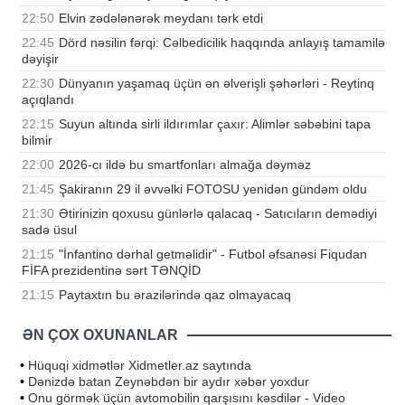
22:50
Elvin zədələnərək meydanı tərk etdi
22:45
Dörd nəsilin fərqi: Cəlbedicilik haqqında anlayış tamamilə
dəyişir
22:30
Dünyanın yaşamaq üçün ən əlverişli şəhərləri - Reytinq
açıqlandı
22:15
Suyun altında sirli ildırımlar çaxır: Alimlər səbəbini tapa
bilmir
22:00
2026-cı ildə bu smartfonları almağa dəyməz
21:45
Şakiranın 29 il əvvəlki FOTOSU yenidən gündəm oldu
21:30
Ətirinizin qoxusu günlərlə qalacaq - Satıcıların demədiyi
sadə üsul
21:15
"İnfantino dərhal getməlidir" - Futbol əfsanəsi Fiqudan
FİFA prezidentinə sərt TƏNQİD
21:15
Paytaxtın bu ərazilərində qaz olmayacaq
ƏN ÇOX OXUNANLAR
•
Hüquqi xidmətlər Xidmetler.az saytında
•
Dənizdə batan Zeynəbdən bir aydır xəbər yoxdur
•
Onu görmək üçün avtomobilin qarşısını kəsdilər - Video