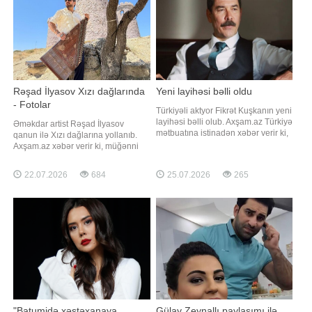
çox təsir edib:
var
Rəşad İlyasov Xızı dağlarında
Yeni layihəsi bəlli oldu
- Fotolar
Türkiyəli aktyor Fikrət Kuşkanın yeni
layihəsi bəlli olub. Axşam.az Türkiyə
Əməkdar artist Rəşad İlyasov
mətbuatına istinadən xəbər verir ki,
qanun ilə Xızı dağlarına yollanıb.
aktyor "Evlilik güzeldir" serialında
Axşam.az xəbər verir ki, müğənni
rol alacaq. O, layihədə "Mesut
Xızı dağlarında çəkilən fotolarını
Bahtiyar" obrazına həyat verəcək.
izləyiciləri ilə bölüşüb. R.İlyasov
22.07.2026
684
25.07.2026
265
Qeyd edək ki, layihə "TRT1"
"Tapa bilərsiniz, şəkillər hansı
kanalında yayımlanacaq
mahnını "oxuyur" deyə izləyicilərinə
sual ünvanlayıb
"Batumidə xəstəxanaya
Gülay Zeynallı paylaşımı ilə