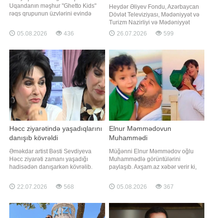
Uqandanın məşhur "Ghetto Kids"
Heydər Əliyev Fondu, Azərbaycan
rəqs qrupunun üzvlərini evində
Dövlət Televiziyası, Mədəniyyət və
qonaq edib. "Qafqazinfo" xəbər verir
Turizm Nazirliyi və Mədəniyyət
ki, müğənni bununla bağlı
Fondunun birgə təşkil etdiyi VI
05.08.2026
436
26.07.2026
599
"Instagram" hesabında paylaşım
Muğam Müsabiqəsinin qalibi - Qran
edərək uşaqlarla keçirdiyi günləri
Pri mükafatının sahibi Almaxanım
unudulmaz adlandırıb. "Son bir
Əhmədli sosial mediada paylaşımı
neçə gün sözl
ilə diqqət çəkib. xəbər verir ki,
Almaxanım sosial mediada yeni
görüntülərin
Həcc ziyarətində yaşadıqlarını
Elnur Məmmədovun
danışıb kövrəldi
Muhammədi
Əməkdar artist Bəsti Sevdiyeva
Müğənni Elnur Məmmədov oğlu
Həcc ziyarəti zamanı yaşadığı
Muhammədlə görüntülərini
hadisədən danışarkən kövrəlib.
paylaşıb. Axşam.az xəbər verir ki,
Axşam.az xəbər verir ki, sənətçi bu
ifaçı övladı ilə birlikdə çəkdirdiyi
barədə "Günə uğurla" verilişində
videonu sosial şəbəkə hesabında
22.07.2026
568
05.08.2026
367
danışıb. B.Sevdiyeva bildirib ki,
izləyiciləri ilə bölüşüb. Elnur
2005-2006-cı illərdə Həcc
paylaşımına qısa olaraq "Sevgi"
ziyarətində olarkən Qədir
sözünü yazıb. Qeyd edək ki,
Rüstəmovun səsini eşitməsi ona
sənətçinin İnam adlı daha bir övladı