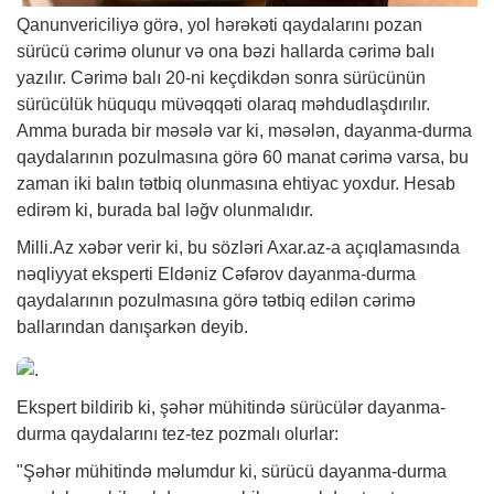
Qanunvericiliyə görə, yol hərəkəti qaydalarını pozan
sürücü cərimə olunur və ona bəzi hallarda cərimə balı
yazılır. Cərimə balı 20-ni keçdikdən sonra sürücünün
sürücülük hüququ müvəqqəti olaraq məhdudlaşdırılır.
Amma burada bir məsələ var ki, məsələn, dayanma-durma
qaydalarının pozulmasına görə 60 manat cərimə varsa, bu
zaman iki balın tətbiq olunmasına ehtiyac yoxdur. Hesab
edirəm ki, burada bal ləğv olunmalıdır.
Milli.Az
xəbər
verir ki, bu sözləri Axar.az-a açıqlamasında
nəqliyyat eksperti Eldəniz Cəfərov dayanma-durma
qaydalarının pozulmasına görə tətbiq edilən cərimə
ballarından danışarkən deyib.
Ekspert bildirib ki, şəhər mühitində sürücülər dayanma-
durma qaydalarını tez-tez pozmalı olurlar:
"Şəhər mühitində məlumdur ki, sürücü dayanma-durma