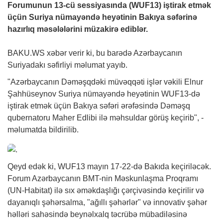
Forumunun 13-cü sessiyasında (WUF13) iştirak etmək
üçün Suriya nümayəndə heyətinin Bakıya səfərinə
hazırlıq məsələlərini müzakirə ediblər.
BAKU.WS
xəbər
verir ki, bu barədə Azərbaycanın
Suriyadakı səfirliyi məlumat yayıb.
"Azərbaycanın Dəməşqdəki müvəqqəti işlər vəkili Elnur
Şahhüseynov Suriya nümayəndə heyətinin WUF13-də
iştirak etmək üçün Bakıya səfəri ərəfəsində Dəməşq
qubernatoru Maher Edlibi ilə məhsuldar görüş keçirib", -
məlumatda bildirilib.
Qeyd edək ki, WUF13 mayın 17-22-də Bakıda keçiriləcək.
Forum Azərbaycanın BMT-nin Məskunlaşma Proqramı
(UN-Habitat) ilə sıx əməkdaşlığı çərçivəsində keçirilir və
dayanıqlı şəhərsalma, "ağıllı şəhərlər" və innovativ şəhər
həlləri sahəsində beynəlxalq təcrübə mübadiləsinə