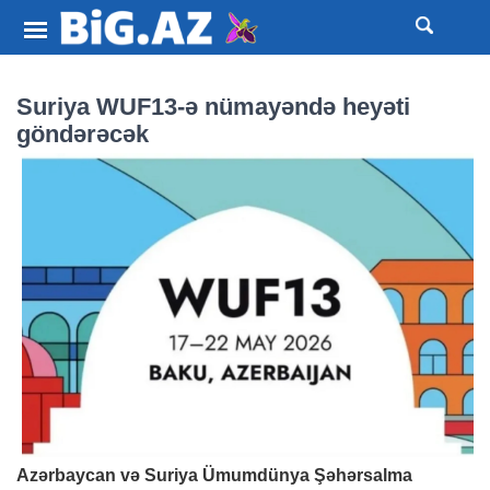
Suriya WUF13-ə nümayəndə heyəti
göndərəcək
Azərbaycan və Suriya Ümumdünya Şəhərsalma