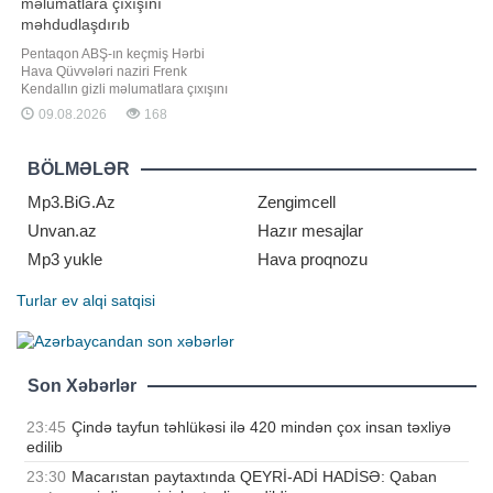
məlumatlara çıxışını
məhdudlaşdırıb
Pentaqon ABŞ-ın keçmiş Hərbi
Hava Qüvvələri naziri Frenk
Kendallın gizli məlumatlara çıxışını
və məxfi xarakterli vəzifələr tutmaq
09.08.2026
168
imkanını məhdudlaşdırıb. "Report"
xəbər verir ki, bu barədə Pentaqon
rəhbərinin ictimaiyyətlə əlaqələr
BÖLMƏLƏR
üzrə köməkçisi Şon Parnell X sosial
şəbəkəsində məlumat verib
Mp3.BiG.Az
Zengimcell
Unvan.az
Hazır mesajlar
Mp3 yukle
Hava proqnozu
Turlar
ev alqi satqisi
Son Xəbərlər
23:45
Çində tayfun təhlükəsi ilə 420 mindən çox insan təxliyə
edilib
23:30
Macarıstan paytaxtında QEYRİ-ADİ HADİSƏ: Qaban