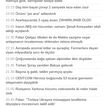
metroya girdi, sərnişinlər təxliyə edildi
23:15
Daş kimi bayat çörəyi 2 saniyədə təzə edən üsul
23:00
Özünü "pis ana" adlandırdı
22:49
Azərbaycanda 3 uşaq anası ZƏHƏRLƏNİB ÖLDÜ
22:45
İranın ABŞ-nin hücumları zamanı Şimali Koreyadan silah
aldığı açıqlanıb
22:30
Fidan Qafqaz ölkələri ilə də Məkkə sazişinə oxşar
anlaşmanın imzalanması ehtimalını istisna etməyib
22:15
Avropada anomal istilər və quraqlıq: Fermerlərə dəyən
ziyan milyardlarla avro ilə ölçülür
22:00
Qırğızıstanda dağa qalxan alpinistlər itkin düşdülər
21:45
Türkan Şoray yenidən Bakıya gələcək
21:30
Başına iş gəldi, tətilini yarımçıq qoydu
21:15
CENTCOM Hörmüz boğazında 53 ticarət gəmisinin
istiqamətini dəyişdirib
21:00
Rusiyanın Xarkova hücumu nəticəsində iki nəfər həlak
olub
20:45
Fidan: "Türkiyə Ukrayna münaqişəsi tərəflərinə
döyüşlərə moratorium təklif edib"