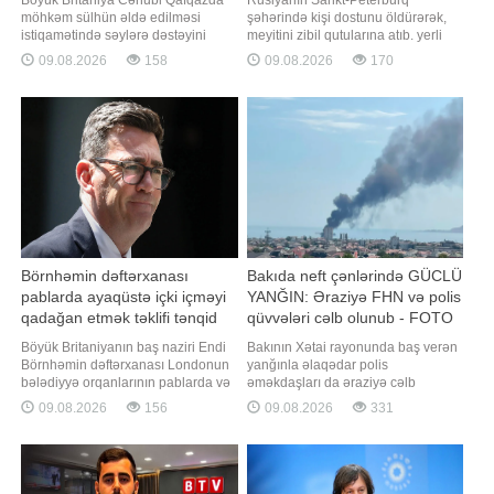
möhkəm sülhün əldə edilməsi
şəhərində kişi dostunu öldürərək,
istiqamətində səylərə dəstəyini
meyitini zibil qutularına atıb. yerli
təsdiqləyib. "Report" xəbər verir ki,
mediaya istinadla bildirir ki, hadisə
09.08.2026
158
09.08.2026
170
bu barədə Böyük Britaniyanın
Lunaçarski prospektində yerləşən
Azərbaycandakı səfirliyinin
mənzildə baş verib. İstintaqın
avqustun 8-də Vaşinqton
məlumatına görə, o, cinayətdən
sammitinin birinci ildönümü
sonra meyiti hissələrə ayıraraq
münasibətilə yaydığı bəyanatda
qalıqları zibil konteynerlərinə atıb
bildirilib. "Vaşinqto
Börnhəmin dəftərxanası
Bakıda neft çənlərində GÜCLÜ
pablarda ayaqüstə içki içməyi
YANĞIN: Əraziyə FHN və polis
qadağan etmək təklifi tənqid
qüvvələri cəlb olunub - FOTO
edib
Böyük Britaniyanın baş naziri Endi
Bakının Xətai rayonunda baş verən
Börnhəmin dəftərxanası Londonun
yanğınla əlaqədar polis
bələdiyyə orqanlarının pablarda və
əməkdaşları da əraziyə cəlb
onların yaxınlığındakı küçələrdə
olunublar. -ın əldə etdiyi məlumata
09.08.2026
156
09.08.2026
331
ayaqüstə pivə içmək praktikasını
görə, hadisə yerində
məhdudlaşdırmaq tövsiyəsini tənqid
yanğınsöndürmə və xilasetmə
edib. "Report" xəbər verir ki, bu
qüvvələrinin maneəsiz fəaliyyətinin
barədə "Evening Standard" qəzeti
təmin olunması məqsədilə polis
məlumat yayıb
tərəfindən zəruri operativ tədbirlər