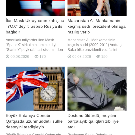
İlon Mask Ukraynanın xahişinə
Macarıstan Ali Məhkəmənin
"YOX" deyir: Səbəb Rusiya ilə
keçmiş sədri prezident olmağa
bağlıdır
razılıq verib
Amerikalı milyarder İlon Mask
Macarıstan Ali Məhkəməsinin
"SpaceX" şirkətinin təmin etdiyi
keçmiş sədri (2009-2011) Andraş
"Starlink" peyk rabitəsi sistemindən
Baka ölkə prezidenti vəzifəsini
Rusiyanın dərinliklərinə zərbələr
tutmaq barədə hakim "Tisa"
09.08.2026
170
09.08.2026
150
endirmək məqsədilə istifadə
partiyasının təklifini qəbul edib.
olunmasına icazə verilməsi ilə bağlı
xəbər verir ki, bunu Macarıstanın
Ukraynanın xahişini qəbul etmir.
Baş naziri Peter Madyar "Facebook"
xəbər verir ki, bu barədə "The
səhifəsində bildirib. "Biz şəxsən
Atlantic"
Andraş Bakaya "Tisa"
Böyük Britaniya Cənubi
Dostunu öldürdü, meyitini
Qafqazda uzunmüddətli sülhə
parçalayıb qalıqları zibilliyə
dəstəyini təsdiqləyib
atdı
Böyük Britaniya Cənubi Qafqazda
Rusiyanın Sankt-Peterburq