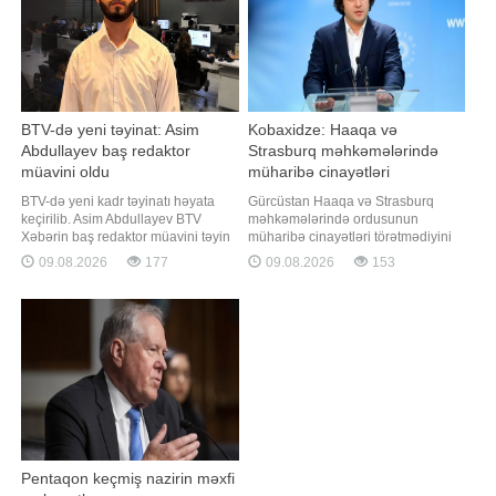
görülüb. 16:26. Bakının Xəta
BTV-də yeni təyinat: Asim
Kobaxidze: Haaqa və
Abdullayev baş redaktor
Strasburq məhkəmələrində
müavini oldu
müharibə cinayətləri
törətmədiyimizi sübut etdik
BTV-də yeni kadr təyinatı həyata
Gürcüstan Haaqa və Strasburq
keçirilib. Asim Abdullayev BTV
məhkəmələrində ordusunun
Xəbərin baş redaktor müavini təyin
müharibə cinayətləri törətmədiyini
olunub. BTV xəbər verir ki, bununla
sübut etdi. "Report"un Gürcüstan
09.08.2026
177
09.08.2026
153
bağlı BTV-nin baş direktoru Sahil
bürosu xəbər verir ki, bu barədə
İmanov müvafiq qərar imzalayıb.
Baş nazir İrakli Kobaxidze ölkəsinin
Qərara əsasən, Abdullayev Asim
2008-ci il müharibəsi ilə bağlı
Asif oğlu BTV Xəbərin baş redaktor
beynəlxalq məhkəmələrdə əldə
müavini vəzifəsinə təyin edilib. BT
etdiyi nəticələrdən danışarkən bəhs
edib
Pentaqon keçmiş nazirin məxfi