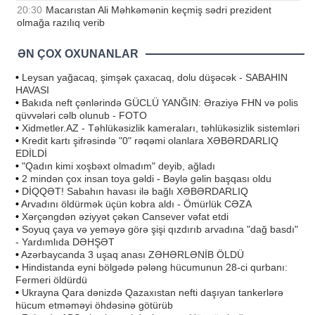
20:30
Macarıstan Ali Məhkəmənin keçmiş sədri prezident
olmağa razılıq verib
ƏN ÇOX OXUNANLAR
•
Leysan yağacaq, şimşək çaxacaq, dolu düşəcək - SABAHIN
HAVASI
•
Bakıda neft çənlərində GÜCLÜ YANĞIN: Əraziyə FHN və polis
qüvvələri cəlb olunub - FOTO
•
Xidmetler.AZ - Təhlükəsizlik kameraları, təhlükəsizlik sistemləri
•
Kredit kartı şifrəsində "0" rəqəmi olanlara XƏBƏRDARLIQ
EDİLDİ
•
"Qadın kimi xoşbəxt olmadım" deyib, ağladı
•
2 mindən çox insan toya gəldi - Bəylə gəlin başqası oldu
•
DİQQƏT! Sabahın havası ilə bağlı XƏBƏRDARLIQ
•
Arvadını öldürmək üçün kobra aldı - Ömürlük CƏZA
•
Xərçəngdən əziyyət çəkən Cansever vəfat etdi
•
Soyuq çaya və yeməyə görə şişi qızdırıb arvadına "dağ basdı"
- Yardımlıda DƏHŞƏT
•
Azərbaycanda 3 uşaq anası ZƏHƏRLƏNİB ÖLDÜ
•
Hindistanda eyni bölgədə pələng hücumunun 28-ci qurbanı:
Fermeri öldürdü
•
Ukrayna Qara dənizdə Qazaxıstan nefti daşıyan tankerlərə
hücum etməməyi öhdəsinə götürüb