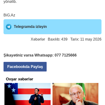
yönəlib.
BiG.Az
Telegramda izləyin
Xəbərlər
Baxılıb: 439 Tarix: 11 may 2026
Şikayətiniz varsa Whatsapp:
077 7125666
Facebookda Paylaş
Oxşar xəbərlər