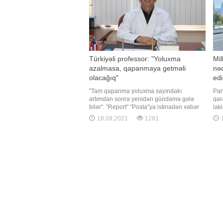
Türkiyəli professor: "Yoluxma
Mil
azalmasa, qapanmaya getməli
nəq
olacağıq"
edi
"Tam qapanma yoluxma sayındakı
Pan
artımdan sonra yenidən gündəmə gələ
qər
bilər". "Report" "Posta"ya istinadən xəbər
lak
verir ki, bunu türkiyəli professor Faruk
həll
18.09.2021
1281
1
Aydın deyib. "Qış çox ağır keçəcək.
Bun
Qapanmaya getməmək üçün mübarizə
Mill
aparırıq. Amma yoluxma sayını azalda
vac
bilməsək
nəql