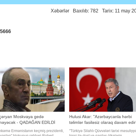
Xəbərlər
Baxılıb: 782 Tarix: 11 may 2
25666
çəryan Moskvaya gedə
Hulusi Akar: "Azərbaycanla hərbi
lməyəcək - QADAĞAN EDİLDİ
təlimlər fasiləsiz olaraq davam edir
kəmə Ermənistanın keçmiş prezidenti,
"Türkiyə Silahlı Qüvvələri tarixi məsuliyy
yastan" blokunun rəhbəri Robert
hissi ilə dost və qardaş ölkələrin