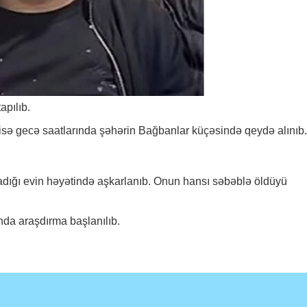
apılıb.
sə gecə saatlarında şəhərin Bağbanlar küçəsində qeydə alınıb.
adığı evin həyətində aşkarlanıb. Onun hansı səbəblə öldüyü
nda araşdırma başlanılıb.