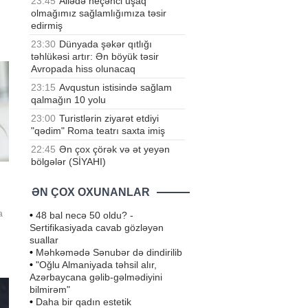
23:45
Ailədə neçənci uşaq
olmağımız sağlamlığımıza təsir
usi
edirmiş
23:30
Dünyada şəkər qıtlığı
r
təhlükəsi artır: Ən böyük təsir
Avropada hiss olunacaq
23:15
Avqustun istisində sağlam
qalmağın 10 yolu
23:00
Turistlərin ziyarət etdiyi
"qədim" Roma teatrı saxta imiş
22:45
Ən çox çörək və ət yeyən
bölgələr (SİYAHI)
ƏN ÇOX OXUNANLAR
a
•
48 bal necə 50 oldu? -
Sertifikasiyada cavab gözləyən
n
suallar
d
•
Məhkəmədə Sənubər də dindirilib
•
"Oğlu Almaniyada təhsil alır,
Azərbaycana gəlib-gəlmədiyini
bilmirəm"
•
Daha bir qadın estetik