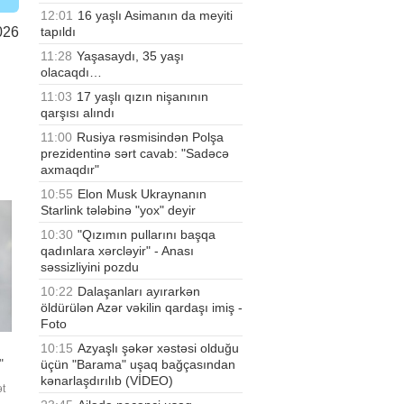
12:01
16 yaşlı Asimanın da meyiti
tapıldı
026
11:28
Yaşasaydı, 35 yaşı
olacaqdı…
11:03
17 yaşlı qızın nişanının
qarşısı alındı
11:00
Rusiya rəsmisindən Polşa
prezidentinə sərt cavab: "Sadəcə
axmaqdır"
10:55
Elon Musk Ukraynanın
Starlink tələbinə "yox" deyir
10:30
"Qızımın pullarını başqa
qadınlara xərcləyir" - Anası
səssizliyini pozdu
10:22
Dalaşanları ayırarkən
öldürülən Azər vəkilin qardaşı imiş -
Foto
10:15
Azyaşlı şəkər xəstəsi olduğu
"
üçün "Barama" uşaq bağçasından
kənarlaşdırılıb (VİDEO)
ət