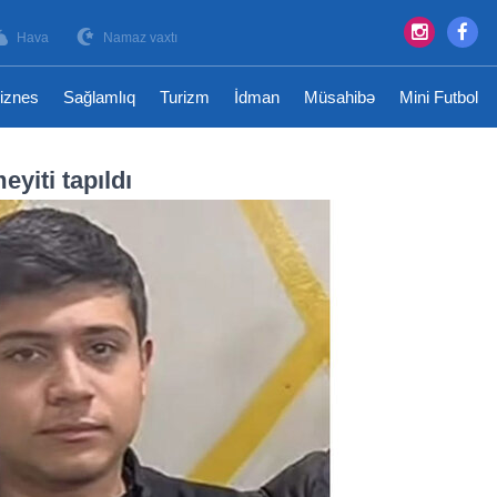
Hava
Namaz vaxtı
iznes
Sağlamlıq
Turizm
İdman
Müsahibə
Mini Futbol
yiti tapıldı