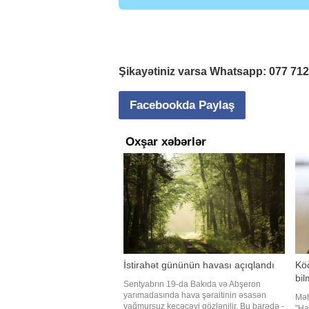
Şikayətiniz varsa Whatsapp:
077 71
Facebookda Paylaş
Oxşar xəbərlər
İstirahət gününün havası açıqlandı
Kö
bi
Sentyabrın 19-da Bakıda və Abşeron
yarımadasında hava şəraitinin əsasən
Məh
yağmursuz keçəcəyi gözlənilir. Bu barədə -
"Ha