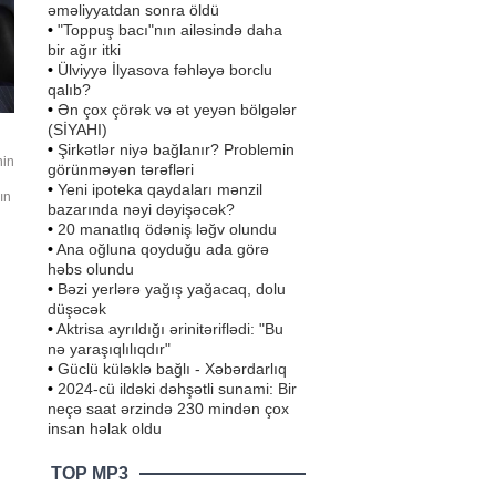
əməliyyatdan sonra öldü
•
"Toppuş bacı"nın ailəsində daha
bir ağır itki
•
Ülviyyə İlyasova fəhləyə borclu
qalıb?
•
Ən çox çörək və ət yeyən bölgələr
(SİYAHI)
•
Şirkətlər niyə bağlanır? Problemin
nin
görünməyən tərəfləri
•
Yeni ipoteka qaydaları mənzil
ın
bazarında nəyi dəyişəcək?
üb.
•
20 manatlıq ödəniş ləğv olundu
•
Ana oğluna qoyduğu ada görə
həbs olundu
•
Bəzi yerlərə yağış yağacaq, dolu
düşəcək
•
Aktrisa ayrıldığı ərinitəriflədi: "Bu
nə yaraşıqlılıqdır"
•
Güclü küləklə bağlı - Xəbərdarlıq
•
2024-cü ildəki dəhşətli sunami: Bir
neçə saat ərzində 230 mindən çox
insan həlak oldu
TOP MP3