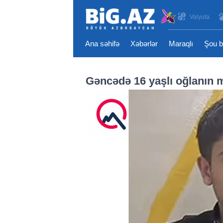
Valyuta
Ana səhifə
Xəbərlər
Maraqlı
Şou b
Gəncədə 16 yaşlı oğlanın me