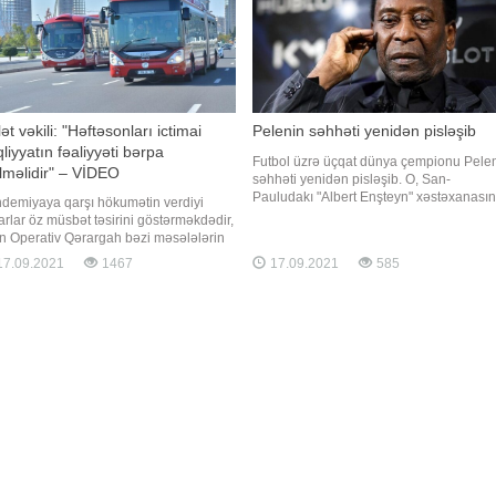
lət vəkili: "Həftəsonları ictimai
Pelenin səhhəti yenidən pisləşib
liyyatın fəaliyyəti bərpa
Futbol üzrə üçqat dünya çempionu Pele
lməlidir" – VİDEO
səhhəti yenidən pisləşib. O, San-
Pauludakı "Albert Enşteyn" xəstəxanasın
demiyaya qarşı hökumətin verdiyi
yarımintensiv terapiya şöbəsinə köçürül
arlar öz müsbət təsirini göstərməkdədir,
Braziliyalı futbol əfsanəsinin qırtlaq
in Operativ Qərargah bəzi məsələlərin
bölgəsində problemlər aşkar edilib.
i yönündə təcili tədbirlər görməlidir.
7.09.2021
1467
17.09.2021
585
Ağırlaşmanın müvəqqəti olduğu, xüsusi
u millət vəkili Fazil Mustafa deyib.
müalicə və qulluq sayəsind
ət vəkili hesab edir ki, həll edilməli ən
ib məsələ həftəsonları ictimai
iyyatın fəaliyyətini