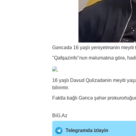
Gəncədə 16 yaşlı yeniyetmənin meyiti t
"Qafqazinfo"nun məlumatına görə, hadi
16 yaşlı Davud Qulizadənin meyiti yaş
bilinmir.
Faktla bağlı Gəncə şəhər prokurorluğu
BiG.Az
Telegramda izləyin