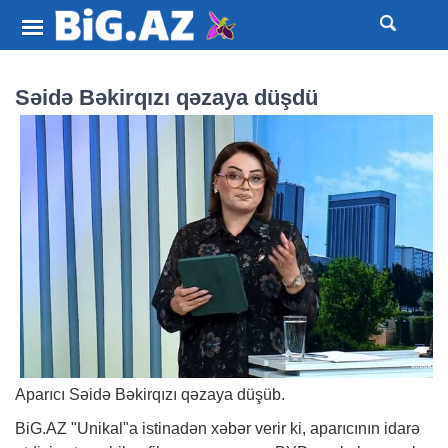
Səidə Bəkirqızı qəzaya düşdü
Aparıcı Səidə Bəkirqızı qəzaya düşüb.
BiG.AZ
"Unikal"a istinadən
xəbər
verir ki, aparıcının idarə