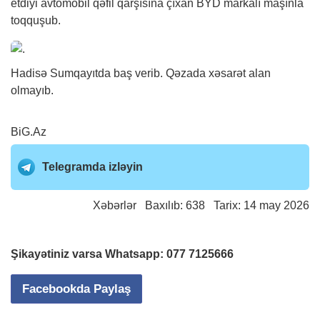
etdiyi avtomobil qəfil qarşısına çıxan BYD markalı maşınla
toqquşub.
Hadisə Sumqayıtda baş verib. Qəzada xəsarət alan
olmayıb.
BiG.Az
Telegramda izləyin
Xəbərlər
Baxılıb: 638 Tarix: 14 may 2026
Şikayətiniz varsa Whatsapp:
077 7125666
Facebookda Paylaş