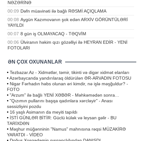
NƏZƏRİNƏ
00:09
Dəfn müavinəti ilə bağlı RƏSMİ AÇIQLAMA
00:08
Aygün Kazımovanın şok edən ARXİV GÖRÜNTÜLƏRİ
YAYILDI
00:07
8 gün iş OLMAYACAQ - TƏQVİM
00:06
Ülviranın həkim qızı gözəlliyi ilə HEYRAN EDİR - YENİ
FOTOLARI
ƏN ÇOX OXUNANLAR
•
Tezbazar.Az - Xidmətlər, təmir, tikinti və digər xidmət elanları
•
Azərbaycanda yandırılaraq öldürülən ƏR-ARVADIN FOTOSU
•
Nigar Fərhadın həbs olunan əri kimdir, nə işlə məşğuldur? -
FOTO
•
"Arzum" ilə bağlı YENİ XƏBƏR - Məhkəmədən sonra…
•
"Qızımın pullarını başqa qadınlara xərcləyir" - Anası
səssizliyini pozdu
•
16 yaşlı Asimanın da meyiti tapıldı
•
İSTİ GÜNLƏR BİTİR: Güclü külək və leysan gəlir - BU
TARİXDƏN
•
Məşhur müğənninin "Namus" mahnısına rəqsi MÜZAKİRƏ
YARATDI - VİDEO
•
Doğuş Xoşqədəmin qısqanclığından DANIŞDI