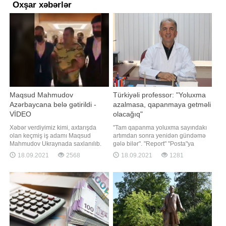
Oxşar xəbərlər
Maqsud Mahmudov
Türkiyəli professor: "Yoluxma
Azərbaycana belə gətirildi -
azalmasa, qapanmaya getməli
VİDEO
olacağıq"
Xəbər verdiyimiz kimi, axtarışda
"Tam qapanma yoluxma sayındakı
olan keçmiş iş adamı Maqsud
artımdan sonra yenidən gündəmə
Mahmudov Ukraynada saxlanılıb.
gələ bilər". "Report" "Posta"ya
"Qafqazinfo" Maqsud Mahmudovun
istinadən xəbər verir ki, bunu
18.09.2021
2568
18.09.2021
1281
Azərbaycana deportasiya
türkiyəli professor Faruk Aydın
edilməsinin görüntülərini əldə edib.
deyib. "Qış çox ağır keçəcək.
Videodan görünür ki, o,
Qapanmaya getməmək üçün
aeroportdan Daxili İşlər Nazirliyi
mübarizə aparırıq. Amma yoluxma
əməkdaşları tərəfindən maşına
sayını azalda bilməsək
yerləşdirilərək aidiyyət