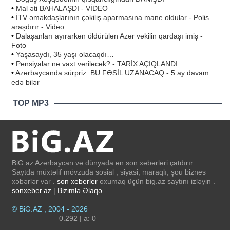
•
Mal əti BAHALAŞDI - VİDEO
•
İTV əməkdaşlarının çəkiliş aparmasına mane oldular - Polis
araşdırır - Video
•
Dalaşanları ayırarkən öldürülən Azər vəkilin qardaşı imiş -
Foto
•
Yaşasaydı, 35 yaşı olacaqdı…
•
Pensiyalar nə vaxt veriləcək? - TARİX AÇIQLANDI
•
Azərbaycanda sürpriz: BU FƏSİL UZANACAQ - 5 ay davam
edə bilər
TOP MP3
BiG.az Azərbaycan və dünyada ən son xəbərləri çatdırır.
Saytda müxtəlif mövzuda sosial , siyasi, maraqlı, şou biznes
xəbərlər var .
son xeberler
oxumaq üçün big.az saytını izləyin .
sonxeber.az
|
Bizimlə Əlaqə
© BiG.AZ , 2004 - 2026
0.292 | a: 0