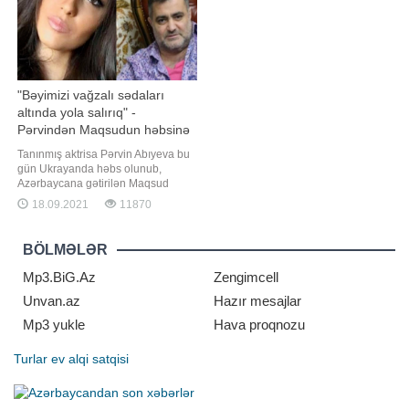
"Bəyimizi vağzalı sədaları
altında yola salırıq" -
Pərvindən Maqsudun həbsinə
reaksiya
Tanınmış aktrisa Pərvin Abıyeva bu
gün Ukrayanda həbs olunub,
Azərbaycana gətirilən Maqsud
Mahmudovla bağlı paylaşım edib. -
18.09.2021
11870
a istinadən xəbər verir ki, tanınmış
aktrisa Maqsudun həbsini "İlahi
ədalət" adlandırıb: . "İlahi Ədalət və
BÖLMƏLƏR
dövlətimizin ədaləti! Bu qədər
insanın haqqına girməyi
Mp3.BiG.Az
Zengimcell
Unvan.az
Hazır mesajlar
Mp3 yukle
Hava proqnozu
Turlar
ev alqi satqisi