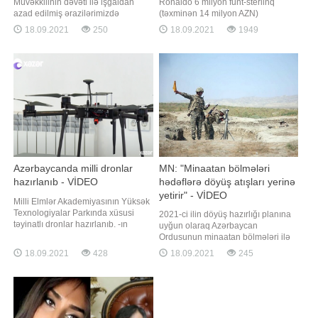
Müvəkkilinin dəvəti ilə işğaldan
Ronaldo 6 milyon funt-sterlinq
azad edilmiş ərazilərimizdə
(təxminən 14 milyon AZN)
monitorinq aparmaq üçün
dəyərindəki malikanəsindən
18.09.2021
250
18.09.2021
1949
ölkəmizdə rəsmi səfərdə olan İslam
köçmək məcburiyyətində qalıb.
Əməkdaşlıq Təşkilatının
xəbər verir ki, buna səbəb
Ombudsmanlar Assosiasiyasının
futbolçunun həyat yoldaşı Corcino
(İƏT OA) nümayəndə heyəti ilə
Rodriqez və 4 övladı ilə birlikdə
Ombudsman Aparatında mətbuat
yaşadığı villanın ətrafında qoyun
konfransı keçirilib. Bu barədə
sürüsünün olmasıdır. Ronald
BİG.AZ-
Azərbaycanda milli dronlar
MN: "Minaatan bölmələri
hazırlanıb - VİDEO
hədəflərə döyüş atışları yerinə
yetirir" - VİDEO
Milli Elmlər Akademiyasının Yüksək
Texnologiyalar Parkında xüsusi
2021-ci ilin döyüş hazırlığı planına
təyinatlı dronlar hazırlanıb. -ın
uyğun olaraq Azərbaycan
məlumatına görə, pilotsuz uçuş
Ordusunun minaatan bölmələri ilə
aparatları sifarişlər əsasında yerli
keçirilən intensiv döyüş hazırlığı
18.09.2021
428
18.09.2021
245
mütəxəssislər tərəfindən hazırlanıb.
məşğələləri davam edir. Müdafiə
Dronlari uçuş vaxtları, yükdaşıma və
Nazirliyindən BİG.AZ-a verilən
küləyə davamlılığı ilə fərqlənir.
məlumata görə, məşğələlərdə
Həmçinin uçuş trayektoriyasını
batareyanın atəş mövqeyini tutması
və komanda müşahidə
məntəqəsinin açılması tapşırıqlar