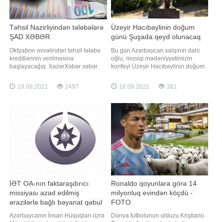
Təhsil Nazirliyindən tələbələrə
Üzeyir Hacıbəylinin doğum
ŞAD XƏBƏR
günü Şuşada qeyd olunacaq
Oktyabrın əvvəlindən təhsil tələbə
Bu gün Azərbaycan xalqının dahi
kreditlərinin verilməsinə
oğlu, musiqi mədəniyyətimizin
başlayacağıq. XəzərXəbər xəbər
korifeyi Üzeyir Hacıbəylinin doğum
verir ki, bunu Təhsil Nazirliyinin
günüdür. xəbər verir ki, 1995-ci ildə
Elm, ali və orta ixtisas təhsili
isə ümummilli lider Heydər Əliyevin
18.09.2021
2497
18.09.2021
381
şöbəsinin müdiri Nicat Məmmədli
fərmanı ilə dahi bəstəkarın anadan
Trend-in sualını cavablandırarkən
olmasının 110 illik yubileyi
deyib. N.Məmmədli bildirib ki,
ərəfəsində 18 sentyabrın Milli
kreditin verilməsi qaydası da
Musiqi Günü kimi qeyd olunması
müyyənləşdirilib:
qərar
İƏT OA-nın faktaraşdırıcı
Ronaldo qoyunlara görə 14
missiyası azad edilmiş
milyonluq evindən köçdü -
ərazilərlə bağlı bəyanat qəbul
FOTO
edib
Azərbaycanın İnsan Hüquqları üzrə
Dünya futbolunun ulduzu Kriştiano