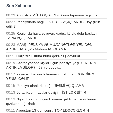
Son Xəbərlər
00:29
Avqustda MÜTLƏQ ALIN - Sonra tapmayacaqsınız
00:27
Pensiyalarla bağlı İLK DƏFƏ AÇIQLANDI - Dəyişiklik
edilir?
00:25
Regionda hava soyuyur: yağış, külək, dolu başlayır -
TARİX AÇIQLANDI
00:23
MAAŞ, PENSİYA VƏ MÜAVİNƏTLƏR YENİDƏN
ARTIRILACAQ? - Mühüm AÇIQLAMA
00:21
Qarpızın üstünə buna görə daş qoyurlar
00:19
Azərbaycanda kişilər üçün pensiya yaşı YENİDƏN
ARTIRILA BİLƏR? - 67-yə qədər...
00:17
Yayın ən bərəkətli tərəvəzi: Kolundan DƏRDİKCƏ
YENİSİ GƏLİR
00:15
Pensiya alanlarla bağlı RƏSMİ AÇIQLAMA
00:13
Bu tarixdən havalar dəyişir - İSTİLƏR BİTİR
00:13
Nişan hazırlığı üçün köməyə getdi, bacısı oğlunun
qızıllarını oğurladı
00:11
Avqustun 13-dən sonra TOY EDƏCƏKLƏRİN