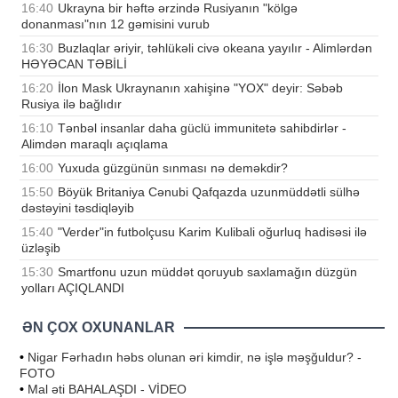
16:40
Ukrayna bir həftə ərzində Rusiyanın "kölgə
donanması"nın 12 gəmisini vurub
16:30
Buzlaqlar əriyir, təhlükəli civə okeana yayılır - Alimlərdən
HƏYƏCAN TƏBİLİ
16:20
İlon Mask Ukraynanın xahişinə "YOX" deyir: Səbəb
Rusiya ilə bağlıdır
16:10
Tənbəl insanlar daha güclü immunitetə sahibdirlər -
Alimdən maraqlı açıqlama
16:00
Yuxuda güzgünün sınması nə deməkdir?
15:50
Böyük Britaniya Cənubi Qafqazda uzunmüddətli sülhə
dəstəyini təsdiqləyib
15:40
"Verder"in futbolçusu Karim Kulibali oğurluq hadisəsi ilə
üzləşib
15:30
Smartfonu uzun müddət qoruyub saxlamağın düzgün
yolları AÇIQLANDI
ƏN ÇOX OXUNANLAR
•
Nigar Fərhadın həbs olunan əri kimdir, nə işlə məşğuldur? -
FOTO
•
Mal əti BAHALAŞDI - VİDEO