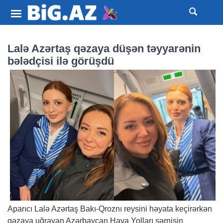
Lalə Azərtaş qəzaya düşən təyyarənin
bələdçisi ilə görüşdü
Aparıcı Lalə Azərtaş Bakı-Qroznı reysini həyata keçirərkən
qəzaya uğrayan Azərbaycan Hava Yolları sərnişin