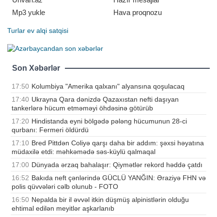
Mp3 yukle
Hava proqnozu
Turlar
ev alqi satqisi
Son Xəbərlər
17:50
Kolumbiya "Amerika qalxanı" alyansına qoşulacaq
17:40
Ukrayna Qara dənizdə Qazaxıstan nefti daşıyan
tankerlərə hücum etməməyi öhdəsinə götürüb
17:20
Hindistanda eyni bölgədə pələng hücumunun 28-ci
qurbanı: Fermeri öldürdü
17:10
Bred Pittdən Coliyə qarşı daha bir addım: şəxsi həyatına
müdaxilə etdi: məhkəmədə səs-küylü qalmaqal
17:00
Dünyada ərzaq bahalaşır: Qiymətlər rekord həddə çatdı
16:52
Bakıda neft çənlərində GÜCLÜ YANĞIN: Əraziyə FHN və
polis qüvvələri cəlb olunub - FOTO
16:50
Nepalda bir il əvvəl itkin düşmüş alpinistlərin olduğu
ehtimal edilən meyitlər aşkarlanıb