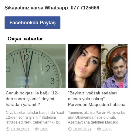
Şikayətiniz varsa Whatsapp:
077 7125666
Facebookda Paylaş
Oxşar xəbərlər
Cənub bölgəsi ilə bağlı "12-
"Bəyimizi vağzalı sədaları
dən sonra işləmir" deyimi
altında yola salırıq" -
haradan yaranıb?
Pərvindən Maqsudun həbsinə
reaksiya
Niyə bəziləri talışlar haqqında "saat
Tanınmış aktrisa Pərvin Abıyeva bu
12-dən sonra işləmir" ifadəsini
gün Ukrayanda həbs olunub,
istifadə edirlər?. xəbər verir ki, bu
Azərbaycana gətirilən Maqsud
barədə aparıcı, nitq təlimçisi Cəlalə
Mahmudovla bağlı paylaşım edib. -
18.09.2021
1826
18.09.2021
11870
Nəzəroğlu sosial şəbəkədə
a istinadən xəbər verir ki, tanınmış