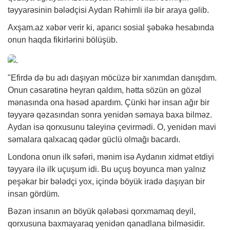
təyyarəsinin bələdçisi Aydan Rəhimli ilə bir araya gəlib.
Axşam.az
xəbər
verir ki, aparıcı sosial şəbəkə hesabında
onun haqda fikirlərini bölüşüb.
"Efirdə də bu adı daşıyan möcüzə bir xanımdan danışdım.
Onun cəsarətinə heyran qaldım, hətta sözün ən gözəl
mənasında ona həsəd apardım. Çünki hər insan ağır bir
təyyarə qəzasından sonra yenidən səmaya baxa bilməz.
Aydan isə qorxusunu taleyinə çevirmədi. O, yenidən mavi
səmalara qalxacaq qədər güclü olmağı bacardı.
Londona onun ilk səfəri, mənim isə Aydanın xidmət etdiyi
təyyarə ilə ilk uçuşum idi. Bu uçuş boyunca mən yalnız
peşəkar bir bələdçi yox, içində böyük iradə daşıyan bir
insan gördüm.
Bəzən insanın ən böyük qələbəsi qorxmamaq deyil,
qorxusuna baxmayaraq yenidən qanadlana bilməsidir.