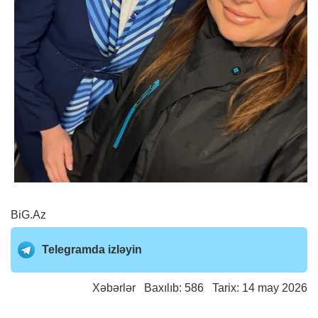
BiG.Az
Telegramda izləyin
Xəbərlər
Baxılıb: 586 Tarix: 14 may 2026