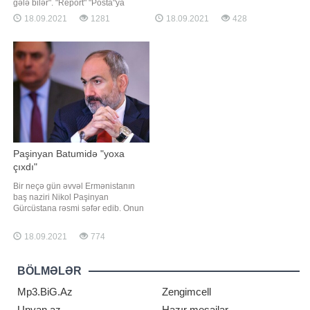
məlumatına görə, pilotsuz uçuş
gələ bilər". "Report" "Posta"ya
aparatları sifarişlər əsasında yerli
istinadən xəbər verir ki, bunu
18.09.2021
1281
18.09.2021
428
mütəxəssislər tərəfindən hazırlanıb.
türkiyəli professor Faruk Aydın
Dronlari uçuş vaxtları, yükdaşıma və
deyib. "Qış çox ağır keçəcək.
küləyə davamlılığı ilə fərqlənir.
Qapanmaya getməmək üçün
Həmçinin uçuş trayektoriyasını
mübarizə aparırıq. Amma yoluxma
sayını azalda bilməsək
Paşinyan Batumidə "yoxa
çıxdı"
Bir neçə gün əvvəl Ermənistanın
baş naziri Nikol Paşinyan
Gürcüstana rəsmi səfər edib. Onun
səfəri Batumi şəhərində başa çatıb.
Rəsmi məlumata görə, onunla
18.09.2021
774
Gürcüstanın baş naziri arasında
qeyri-rəsmi görüş olub. Batumiyə
səfər Ermənistan cəmiyyətinin
BÖLMƏLƏR
əhəmiyyətli bir hissəsi və xüsusən
də bəzi Rusiy
Mp3.BiG.Az
Zengimcell
Unvan.az
Hazır mesajlar