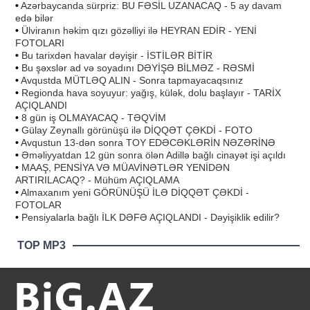
•
Azərbaycanda sürpriz: BU FƏSİL UZANACAQ - 5 ay davam
edə bilər
•
Ülviranın həkim qızı gözəlliyi ilə HEYRAN EDİR - YENİ
FOTOLARI
•
Bu tarixdən havalar dəyişir - İSTİLƏR BİTİR
•
Bu şəxslər ad və soyadını DƏYİŞƏ BİLMƏZ - RƏSMİ
•
Avqustda MÜTLƏQ ALIN - Sonra tapmayacaqsınız
•
Regionda hava soyuyur: yağış, külək, dolu başlayır - TARİX
AÇIQLANDI
•
8 gün iş OLMAYACAQ - TƏQVİM
•
Gülay Zeynallı görünüşü ilə DİQQƏT ÇƏKDİ - FOTO
•
Avqustun 13-dən sonra TOY EDƏCƏKLƏRİN NƏZƏRİNƏ
•
Əməliyyatdan 12 gün sonra ölən Adillə bağlı cinayət işi açıldı
•
MAAŞ, PENSİYA VƏ MÜAVİNƏTLƏR YENİDƏN
ARTIRILACAQ? - Mühüm AÇIQLAMA
•
Almaxanım yeni GÖRÜNÜŞÜ İLƏ DİQQƏT ÇƏKDİ -
FOTOLAR
•
Pensiyalarla bağlı İLK DƏFƏ AÇIQLANDI - Dəyişiklik edilir?
TOP MP3