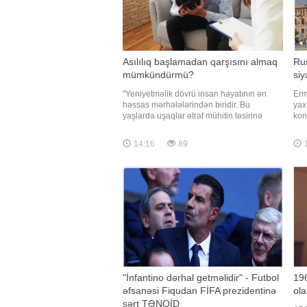
Asılılıq başlamadan qarşısını almaq
Rus
mümkündürmü?
siy
"Yeniyetməlik dövrü insan həyatının ən
Erm
həssas mərhələlərindən biridir. Bu
yax
yaşlarda uşaqlar ətraf mühitin təsirinə
kon
daha açıq olur, yeni şeylərə maraq göstərir
cidd
və bəzən düşünmədən riskli qərarlar
Rus
14:16
89
verirlər. Məhz buna görə də narkotik və
və 
digər psixoaktiv maddələrlə ilk tanışlıq
müa
əksər hallarda bu dövrd
pla
"İnfantino dərhal getməlidir" - Futbol
196
əfsanəsi Fiqudan FİFA prezidentinə
ola
sərt TƏNQİD