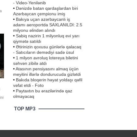
- Video-Yenilənib
•
Dənizdə batan qardaşlardan biri
da
Azərbaycan çempionu imiş
•
Bakıya uçan azərbaycanlı iş
adamı aeroportda SAXLANILDI: 2.5
milyonu əlindən alındı
•
Sabiq nazirin 1 milyonluq evi yarı
qiymətə satıldı
•
Ətirinizin qoxusu günlərlə qalacaq
- Satıcıların demədiyi sadə üsul
•
1 milyon avroluq lotereya biletini
səhvən zibilə atdı
•
Atasının pensiyasını almaq üçün
meyitini illərlə dondurucuda gizlətdi
•
Bakıda bloqerin həyat yoldaşı qəfil
vəfat etdi - Foto
i
•
Paytaxtın bu ərazilərində qaz
olmayacaq
ini
TOP MP3
o"