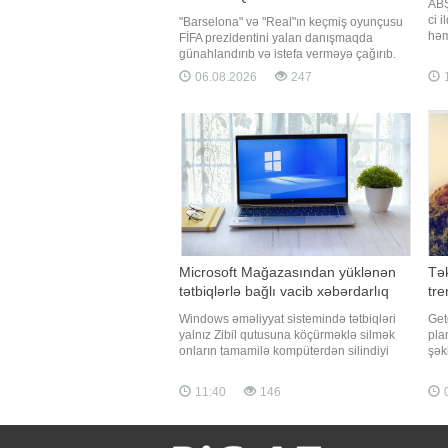
ABŞ
ci 
"Barselona" və "Real"ın keçmiş oyunçusu
həm
FİFA prezidentini yalan danışmaqda
gör
günahlandırıb və istefa verməyə çağırıb.
həy
-ın xarici mediaya istinadən xəbərinə görə,
06.08.2026
247
xəb
portuqaliyalı futbol əfsanəsi Luiş Fiqu FİFA
nəş
prezidenti Canni İnfantinonu sərt tənqid
həmi
edib. "Barselona" və "Real"ı
Microsoft Mağazasından yüklənən
Tək
tətbiqlərlə bağlı vacib xəbərdarlıq
tre
Windows əməliyyat sistemində tətbiqləri
Get
yalnız Zibil qutusuna köçürməklə silmək
pla
onların tamamilə kompüterdən silindiyi
şək
anlamına gəlmir. xəbər verir ki, bu barədə
Əvv
PCWorld nəşri məlumat yayıb. Nəşrin
rəğ
11:40
146
0
məlumatına görə, Microsoft Mağazasından
ins
yüklənən tətbiqləri tam silmək üçün onları
(yo
"Parametrlər"
Lak