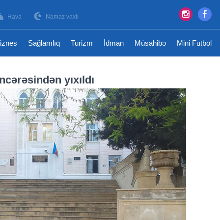
Hava
Namaz vaxtı
iznes
Sağlamlıq
Turizm
İdman
Müsahibə
Mini Futbol
ncərəsindən yıxıldı