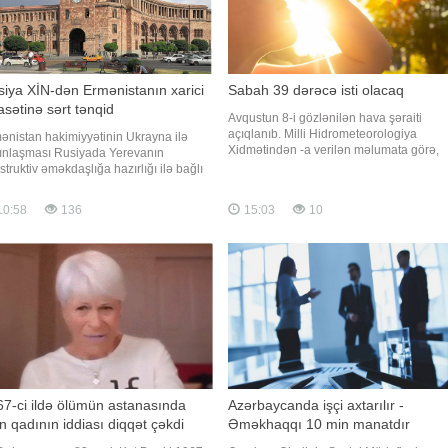
iya XİN-dən Ermənistanın xarici
Sabah 39 dərəcə isti olacaq
asətinə sərt tənqid
Avqustun 8-i gözlənilən hava şəraiti
açıqlanıb. Milli Hidrometeorologiya
ənistan hakimiyyətinin Ukrayna ilə
Xidmətindən -a verilən məlumata görə,
ınlaşması Rusiyada Yerevanın
Bakıda və Abşeron yarımadasında hava
struktiv əməkdaşlığa hazırlığı ilə bağlı
şəraitinin yağmursuz keçəcəyi gözlənilir.
i suallar yaradır. xəbər verir ki, bunu
Şimal-qərb küləyi gündüz cənub-şərq
iya Xarici İşlər Nazirliyinin İnformasiya
10:58
136
15:03
10
küləyi ilə əvəz olunacaq. Havanın
Mətbuat Departamentinin direktor
temperaturu gecə 22-25 isti, gündüz 31-
vini Aleksey Fadeyev "YouTube"
tformasında yayımlana
7-ci ildə ölümün astanasında
Azərbaycanda işçi axtarılır -
n qadının iddiası diqqət çəkdi
Əməkhaqqı 10 min manatdır