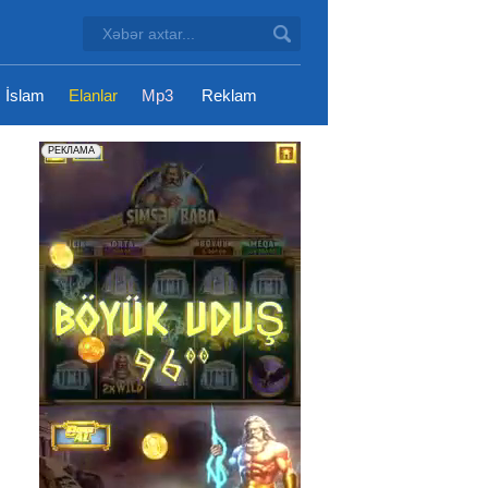
İslam
Elanlar
Mp3
Reklam