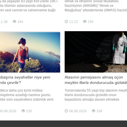
-da yaşayan 83 yaşlı Ket Dankl 1967-
Əmək və Əhalinin Sosial Müdafiəsi
ildə ölümün astanasında olduğunu,
Nazirliyinin (ƏƏSMN) "Əmək və
in vaxt cənnət və cəhənnəmlə bağlı
Məşğulluq" altsistemində (ƏMAS) hazır
üntülər gördüyünü, daha sonra isə
müxtəlif işəgötürənlər tərəfindən təqdim
atının tamamilə dəyişdiyini iddia edib.
olunan 65 mindən çox aktiv vakansiya
11:36
184
11:22
195
ər verir ki, bu barədə Need To Know
mövcuddur. Qaynarinfo xəbər verir ki, bu
ri məlumat yayıb. Dankl bildirib ki,
barədə ƏƏSMN məlumat yayıb. Qeyd
n il oğlunu itirib və b
olunan vakansiyalar üzrə ən yüksə
başına səyahətlər niyə yeni
Atasının pensiyasını almaq üçün
ndə çevrilir?
meyitini illərlə dondurucuda gizlətd
dikcə daha çox turist mütləq
Yunanıstanda 55 yaşlı kişi atasının meyit
nlaşdırma azadlığı naminə şüurlu
illərlə dondurucuda gizlədib onun
ildə solo-səyahətlərə üstünlük verir.
təqaüdünü almağa davam etməkdə
əllər tək səyahət edənlərə yüngül
şübhəli bilinərək həbs edilib. "Qafqazinf
bətlə yanaşırdılar: hesab olunurdu ki,
xəbər verir ki, Yunanıstan polisinin
6.08.2026
230
06.08.2026
338
an tək səyahətə yalnız şirkətin
məlumatına görə, hadisə Peloponnes
ldaşın) olmaması səbəbindən gedir.
yarımadasında, Sparta yaxınlığındakı
in bu gün vəziyyət kökündən dəyişib
Mistra kəndində qeydə alınıb