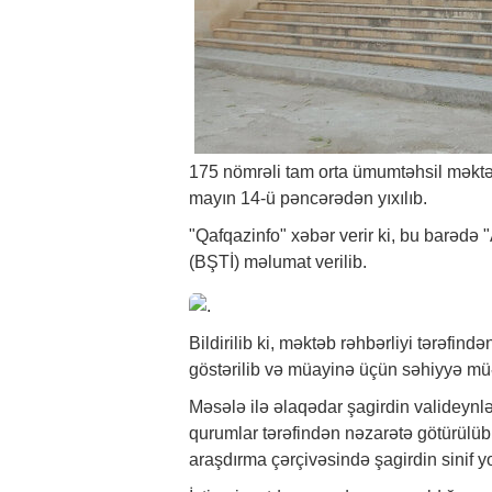
175 nömrəli tam orta ümumtəhsil məktəb
mayın 14-ü pəncərədən yıxılıb.
"Qafqazinfo"
xəbər
verir ki, bu barədə
(BŞTİ) məlumat verilib.
Bildirilib ki, məktəb rəhbərliyi tərəfində
göstərilib və müayinə üçün səhiyyə müə
Məsələ ilə əlaqədar şagirdin valideynlə
qurumlar tərəfindən nəzarətə götürülüb
araşdırma çərçivəsində şagirdin sinif yo