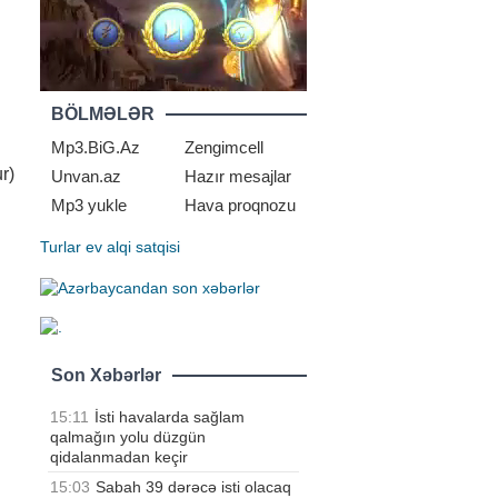
BÖLMƏLƏR
Mp3.BiG.Az
Zengimcell
r)
Unvan.az
Hazır mesajlar
Mp3 yukle
Hava proqnozu
Turlar
ev alqi satqisi
Son Xəbərlər
15:11
İsti havalarda sağlam
qalmağın yolu düzgün
qidalanmadan keçir
15:03
Sabah 39 dərəcə isti olacaq