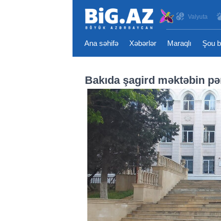
Valyuta
Ana səhifə
Xəbərlər
Maraqlı
Şou b
Bakıda şagird məktəbin pə