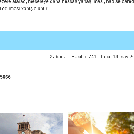
 nəzərə alaraq, məsələyə daha həssas yanaşılması, hadisə barə
 edilməsi xahiş olunur.
Xəbərlər
Baxılıb: 741 Tarix: 14 may 2
25666