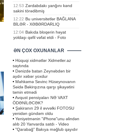
12:53
Zərdabdakı yanğını kənd
sakini törədibmiş
12:22
Bu universitetlər BAĞLANA
BİLƏR - XƏBƏRDARLIQ
12:04
Bakıda bloqerin həyat
yoldaşı qəfil vəfat etdi - Foto
ƏN ÇOX OXUNANLAR
•
Hüquqi xidmətlər Xidmetler.az
saytında
3
•
Dənizdə batan Zeynəbdən bir
aydır xəbər yoxdur
•
Məhkəmə Sevinc Hüseynovanın
Səidə Bəkirqızına qarşı şikayətini
təmin etmədi
•
Avqust pensiyaları NƏ VAXT
ÖDƏNİLƏCƏK?
•
Şakiranın 29 il əvvəlki FOTOSU
yenidən gündəm oldu
•
Yeniyetmənin "iPhone"unu əlindən
alıb 20 Yanvarda satdı - Video
•
"Qarabağ" Bakıya məğlub qayıdır