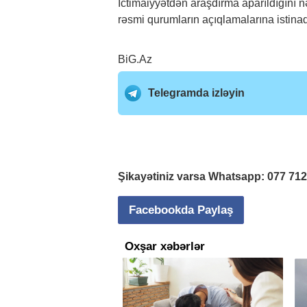
İctimaiyyətdən araşdırma aparıldığını
rəsmi qurumların açıqlamalarına istinad
BiG.Az
Telegramda izləyin
Şikayətiniz varsa Whatsapp:
077 71
Facebookda Paylaş
Oxşar xəbərlər