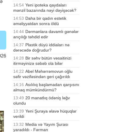
də
14:54
Yeni ipoteka qaydaları
mənzil bazarında nəyi dəyişəcək?
14:53
Daha bir qadın estetik
əməliyyatdan sonra öldü
14:44
Dərmanlara davamlı gənələr
arıçılığı təhdid edir
14:37
Plastik düyü iddiaları nə
dərəcədə doğrudur?
026
14:28
Bir səhv bütün vəsaitinizi
itirməyinizə səbəb ola bilər
14:22
Abel Məhərrəmovun oğlu
səfir vəzifəsindən geri çağırıldı
14:16
Asılılıq başlamadan qarşısını
almaq mümkündürmü?
13:49
20 manatlıq ödəniş ləğv
olundu
13:39
Yeni Şuraya əlavə hüquqlar
verildi
13:32
Media və Yayım Şurası
yaradıldı - Fərman