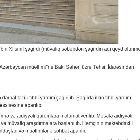
in XI sinif şagirdi (müvafiq səbəbdən şagirdin adı qeyd olunmu
 "Azərbaycan müəllimi"nə Bakı Şəhəri üzrə Təhsil İdarəsindən
n dərhal təcili-tibbi yardım çağırılıb. Şagirdə ilkin tibbi yardım
ssisəsinə aparılıb.
rinə və aidiyyəti qurumlara məlumat verilib. Məsələ aidiyyəti
 və müvafiq araşdırmalara başlanılıb. Həmçinin məktəbdaxili
ldaşları və müəllimlərlə söhbət aparılır.