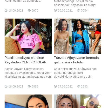
Rəhimovanın ad günü olub.
Məhəmmədoğlu sosial media
Axşam.az-a istinadən xəbər verir ki,
hesabındakı paylaşımı ilə diqqət
o, özəl gününü yaxınları ilə qeyd
çəkib. xəbər verir ki, Hüseyn
18.09.2021
9970
16.09.2021
5054
edib. Ad günündən şəkilləri Xalq
"İnstagram" hesabında bir müddət
artisti Nəzakət Teymurova sosial
öncə dünyasını dəyişən anası ilə
şəbəkədə paylaşıb. Qeyd edək ki,
fotosunu paylaşıb. O, paylaşımına:.
C.Rəhimova AzTV-dən
'Sən bizə həm ana həm də ata
uzaqlaşdıqdan sonra televiziy
oldun. Allah səni cənnətlə
müjdələsin
Plastik əməliyyat elətdirən
Tünzalə Ağayevanın formada
Xəyalədən YENİ FOTOLAR
qalma sirri - Fotolar
Aktrisa Xəyalə Quliyeva sosial
Xalq artisti Tünzalə Ağayeva son
mediada paylaşım edib. xəbər verir
günlər görünüşündəki
ki, aktrisa instaqram hesabında yeni
dəyişikliklərlə gündəmə gəlir.
fotolarını izləyiciləri ilə bölüşüb.
Axşam.az xəbər verir ki, müğənni
Onun paylaşımına çoxsaylı təriflər,
əvvəlcə sarı saçlarını tünd rəngə
18.09.2021
5899
17.09.2021
2993
bəyəni gəlib. Qeyd edək ki, aktrisa
boyadı. Daha sonra isə onların düz
bədənşəkilləndirmə edib, artıq
görünüşünü buruqlu düzümlə
çəkidən xilas olub. O, eyni zamanda
əvəzləyib. T.Ağayeva eyni zamanda
buxaq hissəsini də kəsdirib
cəsarətli geyimləri ilə də
gündəmdən düşmür. İfaçı
İnstaqramı