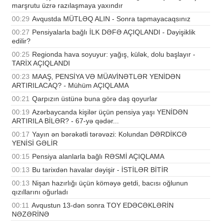
marşrutu üzrə razılaşmaya yaxındır
00:29
Avqustda MÜTLƏQ ALIN - Sonra tapmayacaqsınız
00:27
Pensiyalarla bağlı İLK DƏFƏ AÇIQLANDI - Dəyişiklik
edilir?
00:25
Regionda hava soyuyur: yağış, külək, dolu başlayır -
TARİX AÇIQLANDI
00:23
MAAŞ, PENSİYA VƏ MÜAVİNƏTLƏR YENİDƏN
ARTIRILACAQ? - Mühüm AÇIQLAMA
00:21
Qarpızın üstünə buna görə daş qoyurlar
00:19
Azərbaycanda kişilər üçün pensiya yaşı YENİDƏN
ARTIRILA BİLƏR? - 67-yə qədər...
00:17
Yayın ən bərəkətli tərəvəzi: Kolundan DƏRDİKCƏ
YENİSİ GƏLİR
00:15
Pensiya alanlarla bağlı RƏSMİ AÇIQLAMA
00:13
Bu tarixdən havalar dəyişir - İSTİLƏR BİTİR
00:13
Nişan hazırlığı üçün köməyə getdi, bacısı oğlunun
qızıllarını oğurladı
00:11
Avqustun 13-dən sonra TOY EDƏCƏKLƏRİN
NƏZƏRİNƏ