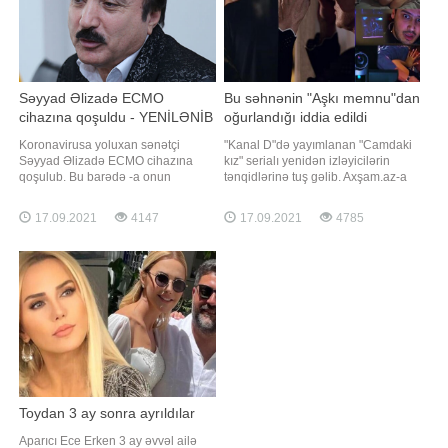
Səyyad Əlizadə ECMO
Bu səhnənin "Aşkı memnu"dan
cihazına qoşuldu - YENİLƏNİB
oğurlandığı iddia edildi
Koronavirusa yoluxan sənətçi
"Kanal D"də yayımlanan "Camdaki
Səyyad Əlizadə ECMO cihazına
kız" serialı yenidən izləyicilərin
qoşulub. Bu barədə -a onun
tənqidlərinə tuş gəlib. Axşam.az-a
qohumu Razim Qasımov məlumat
istinadən xəbər verir ki, ekran işində
verib. O bildirib ki, sənətçinin
baş rol ifaçılarından Nur Sürerin
17.09.2021
4147
17.09.2021
4785
ağciyərlərinin yalnız 30 faizi çalışır:.
yeni ailə həyatı quran qızı ilə
"Ciyərlərin 70 %-də buzlu şüşə
kürəkəninin ilk gecələrini yan evdən
aşkarlanıb. Müalicəsi davam
binoklla izləməsi bəyənilməyib.
etdirilir. Süni koma vəziyyətində
İzləyicilə
saxlanılır"
Toydan 3 ay sonra ayrıldılar
Aparıcı Ece Erken 3 ay əvvəl ailə