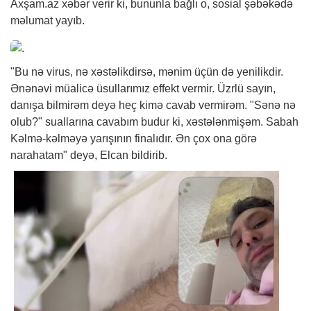
Axşam.az
xəbər
verir ki, bununla bağlı o, sosial şəbəkədə
məlumat yayıb.
"Bu nə virus, nə xəstəlikdirsə, mənim üçün də yenilikdir.
Ənənəvi müalicə üsullarımız effekt vermir. Üzrlü sayın,
danışa bilmirəm deyə heç kimə cavab vermirəm. "Sənə nə
olub?" suallarına cavabım budur ki, xəstələnmişəm. Sabah
Kəlmə-kəlməyə yarışının finalıdır. Ən çox ona görə
narahatam" deyə, Elcan bildirib.