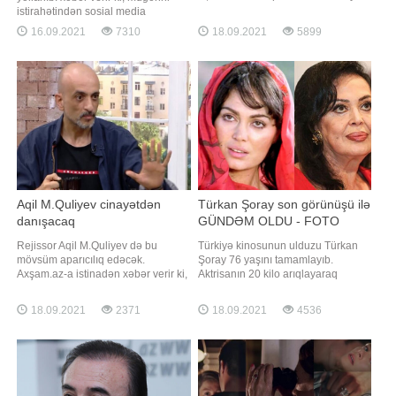
fotolarını izləyiciləri ilə bölüşüb.
istirahətindən sosial media
Onun paylaşımına çoxsaylı təriflər,
hesabında paylaşımlar edib.
16.09.2021
7310
18.09.2021
5899
bəyəni gəlib. Qeyd edək ki, aktrisa
Paylaşdığı fotolarda Afətin qısa
bədənşəkilləndirmə edib, artıq
şortikdə olması diqqətdən
çəkidən xilas olub. O, eyni zamanda
yayınmayıb. Həmin fotoları təqdim
buxaq hissəsini də kəsdirib
edirik:
Aqil M.Quliyev cinayətdən
Türkan Şoray son görünüşü ilə
danışacaq
GÜNDƏM OLDU - FOTO
Rejissor Aqil M.Quliyev də bu
Türkiyə kinosunun ulduzu Türkan
mövsüm aparıcılıq edəcək.
Şoray 76 yaşını tamamlayıb.
Axşam.az-a istinadən xəbər verir ki,
Aktrisanın 20 kilo arıqlayaraq
rejissor "Xəzər TV" ilə işbirliyinə
əvvəlki formasına qayıtması
başlayıb. Onun proqramı "Cinayət
diqqətdən yayınmayıb. Onun fransız
18.09.2021
2371
18.09.2021
4536
və cəza" adlanır. Aqil.M.Quliyev
üsulu ilə (üzün saplarla dartılması)
cinyyət hadisələrindən bəhs
arıqlaması da bildirilir. Qatıldığı bir
edəcək. Qeyd edək ki, Aqillə yanaşı
məclisdə cazibədar aktrisanı
bu mövsüm Əməkdar artis
görənlər heyrətlərini gizlədə
bilməyiblər