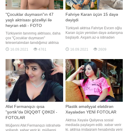
"Çocuklar duymasın"ın 47
Fahriye Karan üçün 15 dayə
yaşlı aktrisası gözəlliyi ilə
dəyişdi
heyran etdi - FOTO
Türkiyəli aktrisa Fahriye Evcen oğlu
Karan üçün yenidən dayə axtarışına
Türkiyənin tanınmış aktrisası, daha
başlayıb. Axşam.az-a istinadən
çox "Çocuklar duymasın"
xəbər verir ki, bu barədə "2.Sayfa"
teleserialından tanıdığımız aktrisa
verilişində məlumat verilib.
Pınar Altuğ jurnalın
16.09.2021
4761
16.09.2021
2609
Aparıcıların sözlərinə görə, aktrisa
mükafatlandırma mərasimində
artıq 15-ci dayə ilə də yollarını
aparıcı qismində iştirak edib. -a
ayırıb. Qeyd edək ki, Fahriye Evcen
istinadən xəbər verir ki, tədbirdən
bu il "Alparslan"
sonra jurnalistlərlə söhbət edən
Altuğa bir junalist "qırmızı
geyinmisiniz
Afət Fərmanqızı qısa
Plastik əməliyyat elətdirən
"şortik"də DİQQƏT ÇƏKDİ -
Xəyalədən YENİ FOTOLAR
FOTOLAR
Aktrisa Xəyalə Quliyeva sosial
mediada paylaşım edib. xəbər verir
Müğənni Afət Fərmanqızı istirahətə
ki, aktrisa instaqram hesabında yeni
yollanıb. xəbər verir ki, müğənni