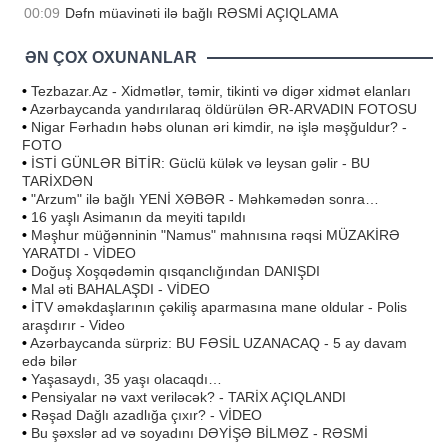
00:09
Dəfn müavinəti ilə bağlı RƏSMİ AÇIQLAMA
ƏN ÇOX OXUNANLAR
•
Tezbazar.Az - Xidmətlər, təmir, tikinti və digər xidmət elanları
•
Azərbaycanda yandırılaraq öldürülən ƏR-ARVADIN FOTOSU
•
Nigar Fərhadın həbs olunan əri kimdir, nə işlə məşğuldur? -
FOTO
•
İSTİ GÜNLƏR BİTİR: Güclü külək və leysan gəlir - BU
TARİXDƏN
•
"Arzum" ilə bağlı YENİ XƏBƏR - Məhkəmədən sonra…
•
16 yaşlı Asimanın da meyiti tapıldı
•
Məşhur müğənninin "Namus" mahnısına rəqsi MÜZAKİRƏ
YARATDI - VİDEO
•
Doğuş Xoşqədəmin qısqanclığından DANIŞDI
•
Mal əti BAHALAŞDI - VİDEO
•
İTV əməkdaşlarının çəkiliş aparmasına mane oldular - Polis
araşdırır - Video
•
Azərbaycanda sürpriz: BU FƏSİL UZANACAQ - 5 ay davam
edə bilər
•
Yaşasaydı, 35 yaşı olacaqdı…
•
Pensiyalar nə vaxt veriləcək? - TARİX AÇIQLANDI
•
Rəşad Dağlı azadlığa çıxır? - VİDEO
•
Bu şəxslər ad və soyadını DƏYİŞƏ BİLMƏZ - RƏSMİ