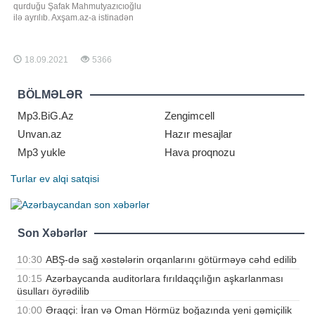
qurduğu Şafak Mahmutyazıcıoğlu
ilə ayrılıb. Axşam.az-a istinadən
xəbər verir ki, o, birlikdə olan
fotolarını sosial şəbəkədən silib.
Ece eyni zamanda soyadını da
18.09.2021
5366
dəyişdirib. İyunda vəkil sevgilisi ilə
uzun müddət davam edən
münasibətini rəsmiləşdirən Erkenin
BÖLMƏLƏR
bu addım
Mp3.BiG.Az
Zengimcell
Unvan.az
Hazır mesajlar
Mp3 yukle
Hava proqnozu
Turlar
ev alqi satqisi
Son Xəbərlər
10:30
ABŞ-də sağ xəstələrin orqanlarını götürməyə cəhd edilib
10:15
Azərbaycanda auditorlara fırıldaqçılığın aşkarlanması
üsulları öyrədilib
10:00
Əraqçi: İran və Oman Hörmüz boğazında yeni gəmiçilik