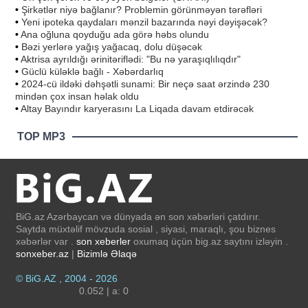
•
Şirkətlər niyə bağlanır? Problemin görünməyən tərəfləri
•
Yeni ipoteka qaydaları mənzil bazarında nəyi dəyişəcək?
•
Ana oğluna qoyduğu ada görə həbs olundu
•
Bəzi yerlərə yağış yağacaq, dolu düşəcək
•
Aktrisa ayrıldığı ərinitəriflədi: "Bu nə yaraşıqlılıqdır"
•
Güclü küləklə bağlı - Xəbərdarlıq
•
2024-cü ildəki dəhşətli sunami: Bir neçə saat ərzində 230
mindən çox insan həlak oldu
•
Altay Bayındır karyerasını La Liqada davam etdirəcək
TOP MP3
BiG.az Azərbaycan və dünyada ən son xəbərləri çatdırır.
Saytda müxtəlif mövzuda sosial , siyasi, maraqlı, şou biznes
xəbərlər var .
son xeberler
oxumaq üçün big.az saytını izləyin .
sonxeber.az
|
Bizimlə Əlaqə
© BiG.AZ , 2004 - 2026
0.052 | a: 0