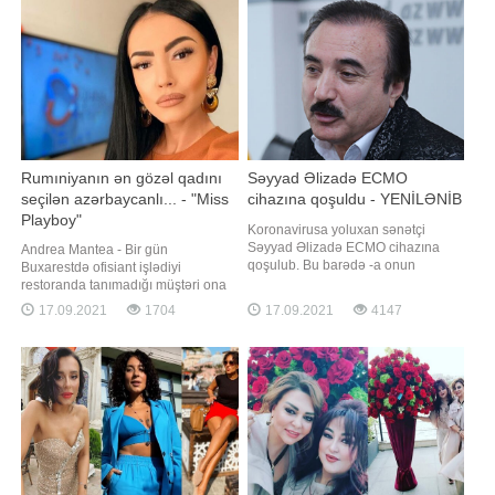
görüntüləri izləyiciləri tərəfindən
istinadən xəbər verir ki, tədbirdən
maraq və rəğbətlə qarşılanıb
sonra jurnalistlərlə söhbət edən
Altuğa bir junalist "qırmızı
geyinmisiniz
Rumıniyanın ən gözəl qadını
Səyyad Əlizadə ECMO
seçilən azərbaycanlı... - "Miss
cihazına qoşuldu - YENİLƏNİB
Playboy"
Koronavirusa yoluxan sənətçi
Səyyad Əlizadə ECMO cihazına
Andrea Mantea - Bir gün
qoşulub. Bu barədə -a onun
Buxarestdə ofisiant işlədiyi
qohumu Razim Qasımov məlumat
restoranda tanımadığı müştəri ona
verib. O bildirib ki, sənətçinin
modellik təklif edir, fikirləşmədən
17.09.2021
1704
17.09.2021
4147
ağciyərlərinin yalnız 30 faizi çalışır:.
bununla razılaşır. Beləliklə, şöhrətin
"Ciyərlərin 70 %-də buzlu şüşə
qapıları bu yeniyetmə qız üçün
aşkarlanıb. Müalicəsi davam
aralanır. "Libertatea" qəzetində "Ən
etdirilir. Süni koma vəziyyətində
seksual qız" seçildikdə mətbuatın
saxlanılır"
diqqətini çəkir