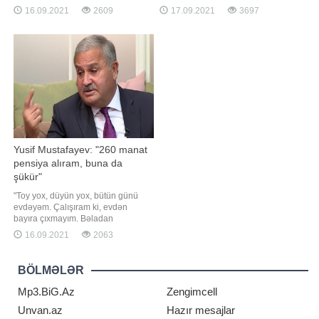
verilişində məlumat verilib.
restoran açmışdı. Bir neçə gün
16.09.2021
2609
17.09.2021
3697
Aparıcıların sözlərinə görə, aktrisa
əvvəl isə aşıq yenidən restoran
artıq 15-ci dayə ilə də yollarını
açıb. Onun açılış mərasiminə sənət
ayırıb. Qeyd edək ki, Fahriye Evcen
dostları da qatılıblar. Qeyd edək ki,
bu il "Alparslan"
Zülfiyyə bundan əvvəl daha bir
restoranını
Yusif Mustafayev: "260 manat
pensiya alıram, buna da
şükür"
"Toy yox, düyün yox, bütün günü
evdəyəm. Çalışıram ki, evdən
bayıra çıxmayım. Bəladan
qorunmağın yolu ancaq budur".
16.09.2021
2063
Bunu Qaynarinfo-ya açıqlamasında
Əməkdar artist Yusif Mustafayev
deyib. Müğənni yaşı ilə əlaqədar
BÖLMƏLƏR
toylara az dəvət aldığını bildirib:.
"Məhərrəmlikdən əvvəl bir-iki toy
Mp3.BiG.Az
Zengimcell
Unvan.az
Hazır mesajlar