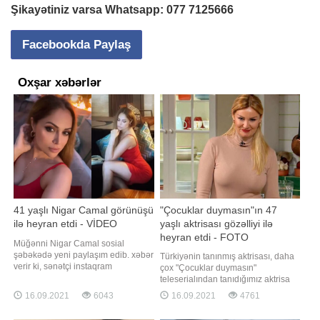
Şikayətiniz varsa Whatsapp:
077 7125666
Facebookda Paylaş
Oxşar xəbərlər
41 yaşlı Nigar Camal görünüşü
"Çocuklar duymasın"ın 47
ilə heyran etdi - VİDEO
yaşlı aktrisası gözəlliyi ilə
heyran etdi - FOTO
Müğənni Nigar Camal sosial
şəbəkədə yeni paylaşım edib. xəbər
Türkiyənin tanınmış aktrisası, daha
verir ki, sənətçi instaqram
çox "Çocuklar duymasın"
hesabında idmanla məşğul olduğu
teleserialından tanıdığımız aktrisa
görüntülərini yayımlayıb. 41 yaşlı
Pınar Altuğ jurnalın
16.09.2021
6043
16.09.2021
4761
müğənni fit və qüsursuz bədən
mükafatlandırma mərasimində
qurluşu ilə diqqət çəkib. Camalın bu
aparıcı qismində iştirak edib. -a