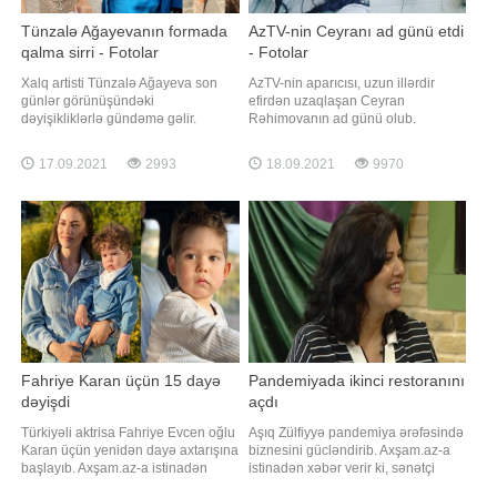
Tünzalə Ağayevanın formada
AzTV-nin Ceyranı ad günü etdi
qalma sirri - Fotolar
- Fotolar
Xalq artisti Tünzalə Ağayeva son
AzTV-nin aparıcısı, uzun illərdir
günlər görünüşündəki
efirdən uzaqlaşan Ceyran
dəyişikliklərlə gündəmə gəlir.
Rəhimovanın ad günü olub.
Axşam.az xəbər verir ki, müğənni
Axşam.az-a istinadən xəbər verir ki,
əvvəlcə sarı saçlarını tünd rəngə
o, özəl gününü yaxınları ilə qeyd
17.09.2021
2993
18.09.2021
9970
boyadı. Daha sonra isə onların düz
edib. Ad günündən şəkilləri Xalq
görünüşünü buruqlu düzümlə
artisti Nəzakət Teymurova sosial
əvəzləyib. T.Ağayeva eyni zamanda
şəbəkədə paylaşıb. Qeyd edək ki,
cəsarətli geyimləri ilə də
C.Rəhimova AzTV-dən
gündəmdən düşmür. İfaçı
uzaqlaşdıqdan sonra televiziy
İnstaqramı
Fahriye Karan üçün 15 dayə
Pandemiyada ikinci restoranını
dəyişdi
açdı
Türkiyəli aktrisa Fahriye Evcen oğlu
Aşıq Zülfiyyə pandemiya ərəfəsində
Karan üçün yenidən dayə axtarışına
biznesini gücləndirib. Axşam.az-a
başlayıb. Axşam.az-a istinadən
istinadən xəbər verir ki, sənətçi
xəbər verir ki, bu barədə "2.Sayfa"
bundan əvvəl yaşadığı binada