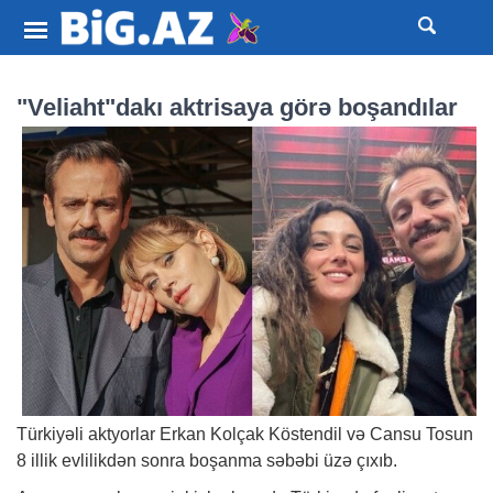
"Veliaht"dakı aktrisaya görə boşandılar
Türkiyəli aktyorlar Erkan Kolçak Köstendil və Cansu Tosun
8 illik evlilikdən sonra boşanma səbəbi üzə çıxıb.