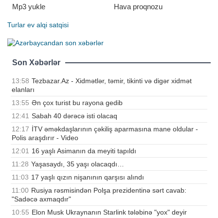
Mp3 yukle
Hava proqnozu
Turlar
ev alqi satqisi
Son Xəbərlər
13:58
Tezbazar.Az - Xidmətlər, təmir, tikinti və digər xidmət
elanları
13:55
Ən çox turist bu rayona gedib
12:41
Sabah 40 dərəcə isti olacaq
12:17
İTV əməkdaşlarının çəkiliş aparmasına mane oldular -
Polis araşdırır - Video
12:01
16 yaşlı Asimanın da meyiti tapıldı
11:28
Yaşasaydı, 35 yaşı olacaqdı…
11:03
17 yaşlı qızın nişanının qarşısı alındı
11:00
Rusiya rəsmisindən Polşa prezidentinə sərt cavab:
"Sadəcə axmaqdır"
10:55
Elon Musk Ukraynanın Starlink tələbinə "yox" deyir