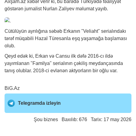
Axşam.az
xəbər
verir ki, bu barədə Türkiyədə fəaliyyət
göstərən jurnalist Nurlan Zaliyev məlumat yayıb.
Cütülüyün ayrılığına səbəb Erkanın "Veliaht" serialındakı
tərəf müqabili Hazal Türesanla eşq yaşamağa başlaması
olub.
Qeyd edək ki, Erkan və Cansu ilk dəfə 2016-cı ildə
yayımlanan "Familya" serialının çəkiliş meydançasında
tanış olublar. 2018-ci evlənən aktyorların bir oğlu var.
BiG.Az
Telegramda izləyin
Şou biznes
Baxılıb: 676 Tarix: 17 may 2026