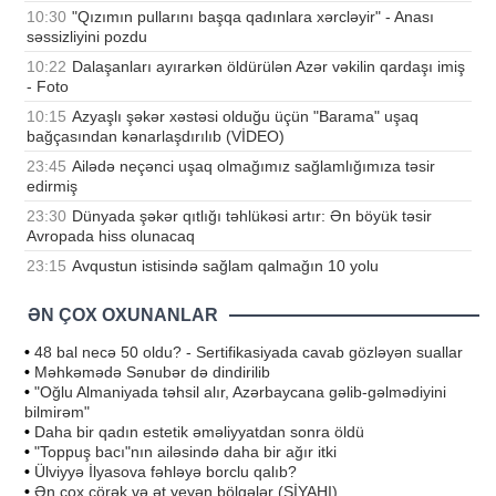
10:30
"Qızımın pullarını başqa qadınlara xərcləyir" - Anası
səssizliyini pozdu
10:22
Dalaşanları ayırarkən öldürülən Azər vəkilin qardaşı imiş
- Foto
10:15
Azyaşlı şəkər xəstəsi olduğu üçün "Barama" uşaq
bağçasından kənarlaşdırılıb (VİDEO)
23:45
Ailədə neçənci uşaq olmağımız sağlamlığımıza təsir
edirmiş
23:30
Dünyada şəkər qıtlığı təhlükəsi artır: Ən böyük təsir
Avropada hiss olunacaq
23:15
Avqustun istisində sağlam qalmağın 10 yolu
ƏN ÇOX OXUNANLAR
•
48 bal necə 50 oldu? - Sertifikasiyada cavab gözləyən suallar
•
Məhkəmədə Sənubər də dindirilib
•
"Oğlu Almaniyada təhsil alır, Azərbaycana gəlib-gəlmədiyini
bilmirəm"
•
Daha bir qadın estetik əməliyyatdan sonra öldü
•
"Toppuş bacı"nın ailəsində daha bir ağır itki
•
Ülviyyə İlyasova fəhləyə borclu qalıb?
•
Ən çox çörək və ət yeyən bölgələr (SİYAHI)