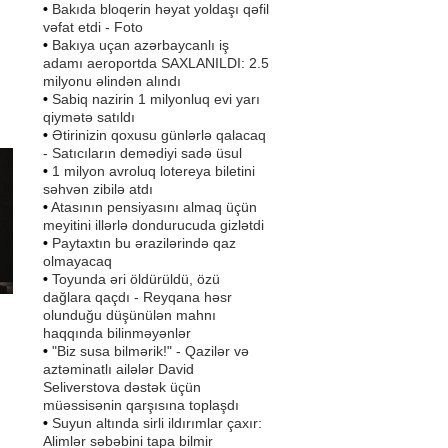
•
Bakıda bloqerin həyat yoldaşı qəfil
vəfat etdi - Foto
•
Bakıya uçan azərbaycanlı iş
adamı aeroportda SAXLANILDI: 2.5
milyonu əlindən alındı
•
Sabiq nazirin 1 milyonluq evi yarı
qiymətə satıldı
•
Ətirinizin qoxusu günlərlə qalacaq
- Satıcıların demədiyi sadə üsul
•
1 milyon avroluq lotereya biletini
səhvən zibilə atdı
•
Atasının pensiyasını almaq üçün
meyitini illərlə dondurucuda gizlətdi
•
Paytaxtın bu ərazilərində qaz
olmayacaq
•
Toyunda əri öldürüldü, özü
dağlara qaçdı - Reyqana həsr
olunduğu düşünülən mahnı
haqqında bilinməyənlər
•
"Biz susa bilmərik!" - Qazilər və
aztəminatlı ailələr David
Seliverstova dəstək üçün
müəssisənin qarşısına toplaşdı
ün
•
Suyun altında sirli ildırımlar çaxır:
Alimlər səbəbini tapa bilmir