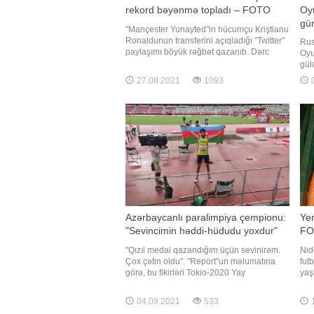
rekord bəyənmə topladı – FOTO
Oyu
gü
"Mançester Yunayted"in hücumçu Kriştianu
Ronaldunun transferini açıqladığı "Twitter"
Rus
paylaşımı böyük rəğbət qazanıb. Dərc
Oyu
olunduğu ilk saatdaca postu bir milyon
gül
nəfər bəyənib, 400 nəfərsə retvit edib.
məş
27.08.2021
1093
0
Qeyd edək ki, portuqaliyalı məhz bu
Abd
komandadakı çıxışı sayəsində ulduza
Rza
çevrilib
Sab
kq)
Azərbaycanlı paralimpiya çempionu:
Yer
"Sevincimin həddi-hüdudu yoxdur"
FO
"Qızıl medal qazandığım üçün sevinirəm.
Nid
Çox çətin oldu". "Report"un məlumatına
fut
görə, bu fikirləri Tokio-2020 Yay
yaş
Paralimpiya Oyunlarında çempion olan
ver
Azərbaycan para-atleti Orxan Aslanov
çən
04.09.2021
533
1
deyib. Uzunluğa tullanma növündə 7,36
klu