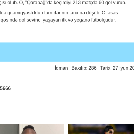
akçısı olub. O, "Qarabağ"da keçirdiyi 213 matçda 60 qol vurub.
qitəmiqyaslı klub turnirlərinin tarixinə düşüb. O, əsas
qiqəsində qol sevinci yaşayan ilk və yeganə futbolçudur.
İdman
Baxılıb: 286 Tarix: 27 iyun 2
25666