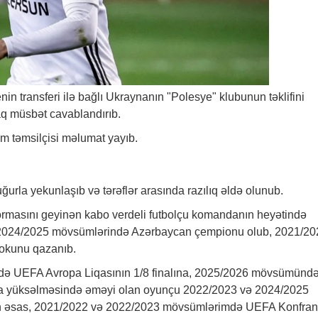
n transferi ilə bağlı Ukraynanın "Polesye" klubunun təklifini
aq müsbət cavablandırıb.
am təmsilçisi məlumat yayıb.
ğurla yekunlaşıb və tərəflər arasında razılıq əldə olunub.
formasını geyinən kabo verdeli futbolçu komandanın heyətində
2024/2025 mövsümlərində Azərbaycan çempionu olub, 2021/20
okunu qazanıb.
də UEFA Avropa Liqasının 1/8 finalına, 2025/2026 mövsümünd
na yüksəlməsində əməyi olan oyunçu 2022/2023 və 2024/2025
n əsas, 2021/2022 və 2022/2023 mövsümlərimdə UEFA Konfra