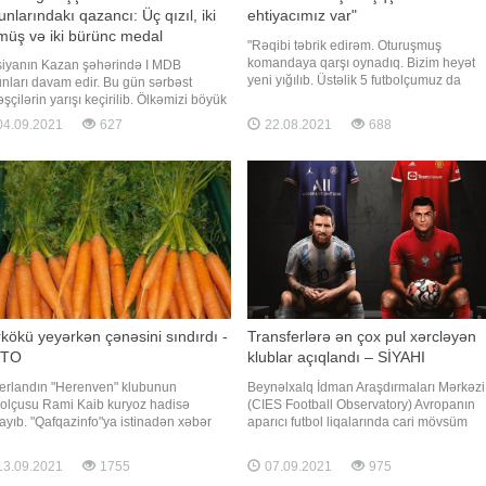
nlarındakı qazancı: Üç qızıl, iki
ehtiyacımız var"
müş və iki bürünc medal
"Rəqibi təbrik edirəm. Oturuşmuş
komandaya qarşı oynadıq. Bizim heyət
iyanın Kazan şəhərində I MDB
yeni yığılıb. Üstəlik 5 futbolçumuz da
nları davam edir. Bu gün sərbəst
müxtəlif səbəblərdən bu gün oynamırdı.
əşçilərin yarışı keçirilib. Ölkəmizi böyük
Ancaq bütün bunlar məğlubiyyətə səbəb
qçi Zəlimxan Hüseynov və məşqçi Arif
4.09.2021
627
22.08.2021
688
deyil. Sadəcə, vaxta ehtiyacımız var".
ullayevin rəhbərliyi altında Əliabbas
"Report"un məlumatına görə, bu fikirləri
zadə (57 kq), Tural Hüseynov (61 kq),
"Sabah"ı
ir Cəfərov (65 kq), Namus Orucov (70
, Cəbrayıl Hacıyev (7
kökü yeyərkən çənəsini sındırdı -
Transferlərə ən çox pul xərcləyən
TO
klublar açıqlandı – SİYAHI
erlandın "Herenven" klubunun
Beynəlxalq İdman Araşdırmaları Mərkəzi
bolçusu Rami Kaib kuryoz hadisə
(CIES Football Observatory) Avropanın
ayıb. "Qafqazinfo"ya istinadən xəbər
aparıcı futbol liqalarında cari mövsüm
ir ki, isveçli müdafiəçi yerkökü yeyərkən
öncəsi yeni heyətin formalaşdırılması üç
əsini sındırıb. Bu barədə "Herenven"
ən çox pul xərcləyən klubların reytinqini
3.09.2021
1755
07.09.2021
975
bunun rəsmisi yerli mətbuata
tərtib edib. -a istinadən xəbər verir ki, bir