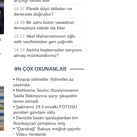
arıçılığı təhdid edir
14:37
Plastik düyü iddiaları nə
dərəcədə doğrudur?
14:28
Bir səhv bütün vəsaitinizi
itirməyinizə səbəb ola bilər
14:22
Abel Məhərrəmovun oğlu
a
səfir vəzifəsindən geri çağırıldı
14:16
Asılılıq başlamadan qarşısını
u
almaq mümkündürmü?
ƏN ÇOX OXUNANLAR
•
Hüquqi xidmətlər Xidmetler.az
saytında
•
Məhkəmə Sevinc Hüseynovanın
Səidə Bəkirqızına qarşı şikayətini
təmin etmədi
•
Şakiranın 29 il əvvəlki FOTOSU
yenidən gündəm oldu
•
Dənizdə batan qardaşlardan biri
Azərbaycan çempionu imiş
•
"Qarabağ" Bakıya məğlub qayıdır
- Video-Yenilənib