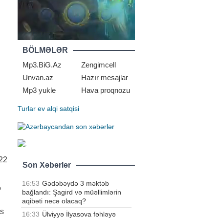
BÖLMƏLƏR
Mp3.BiG.Az
Zengimcell
Unvan.az
Hazır mesajlar
Mp3 yukle
Hava proqnozu
Turlar
ev alqi satqisi
22
Son Xəbərlər
16:53
Gədəbəydə 3 məktəb
ə
bağlandı: Şagird və müəllimlərin
aqibəti necə olacaq?
ns
16:33
Ülviyyə İlyasova fəhləyə