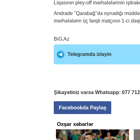
Liqasının pley-off mərhələlərinin iştir
Andrade "Qarabağ"da oynadığı müddətdə 
mərhələlərin üç fərqli matçının 1-ci də
BiG.Az
Telegramda izləyin
Şikayətiniz varsa Whatsapp:
077 71
Facebookda Paylaş
Oxşar xəbərlər