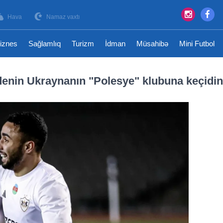
Hava
Namaz vaxtı
iznes
Sağlamlıq
Turizm
İdman
Müsahibə
Mini Futbol
enin Ukraynanın "Polesye" klubuna keçidin