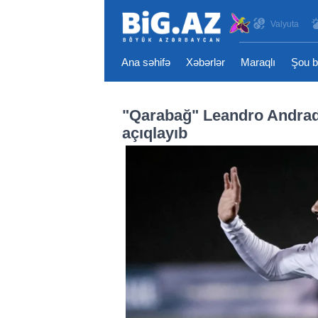
Valyuta
Ana səhifə
Xəbərlər
Maraqlı
Şou b
"Qarabağ" Leandro Andrad
açıqlayıb