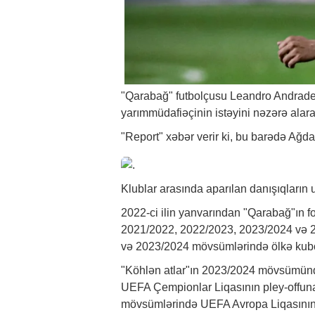
"Qarabağ" futbolçusu Leandro Andradeni
yarımmüdafiəçinin istəyini nəzərə alar
"Report"
xəbər
verir ki, bu barədə Ağd
Klublar arasında aparılan danışıqların u
2022-ci ilin yanvarından "Qarabağ"ın 
2021/2022, 2022/2023, 2023/2024 və 
və 2023/2024 mövsümlərində ölkə kub
"Köhlən atlar"ın 2023/2024 mövsümün
UEFA Çempionlar Liqasının pley-offu
mövsümlərində UEFA Avropa Liqasını