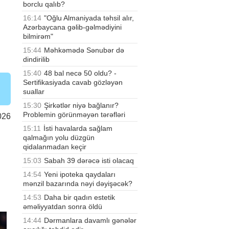
borclu qalıb?
16:14
"Oğlu Almaniyada təhsil alır,
Azərbaycana gəlib-gəlmədiyini
bilmirəm"
15:44
Məhkəmədə Sənubər də
dindirilib
15:40
48 bal necə 50 oldu? -
Sertifikasiyada cavab gözləyən
suallar
15:30
Şirkətlər niyə bağlanır?
Problemin görünməyən tərəfləri
026
15:11
İsti havalarda sağlam
qalmağın yolu düzgün
qidalanmadan keçir
15:03
Sabah 39 dərəcə isti olacaq
14:54
Yeni ipoteka qaydaları
mənzil bazarında nəyi dəyişəcək?
14:53
Daha bir qadın estetik
əməliyyatdan sonra öldü
14:44
Dərmanlara davamlı gənələr