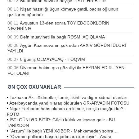
00:13
Bu tarixdən havalar dəyişir - İSTİLƏR BİTİR
00:13
Nişan hazırlığı üçün köməyə getdi, bacısı oğlunun
qızıllarını oğurladı
00:11
Avqustun 13-dən sonra TOY EDƏCƏKLƏRİN
NƏZƏRİNƏ
00:09
Dəfn müavinəti ilə bağlı RƏSMİ AÇIQLAMA
00:08
Aygün Kazımovanın şok edən ARXİV GÖRÜNTÜLƏRİ
YAYILDI
00:07
8 gün iş OLMAYACAQ - TƏQVİM
00:06
Ülviranın həkim qızı gözəlliyi ilə HEYRAN EDİR - YENİ
FOTOLARI
ƏN ÇOX OXUNANLAR
•
Tezbazar.Az - Xidmətlər, təmir, tikinti və digər xidmət elanları
•
Azərbaycanda yandırılaraq öldürülən ƏR-ARVADIN FOTOSU
•
Nigar Fərhadın həbs olunan əri kimdir, nə işlə məşğuldur? -
FOTO
•
İSTİ GÜNLƏR BİTİR: Güclü külək və leysan gəlir - BU
TARİXDƏN
•
"Arzum" ilə bağlı YENİ XƏBƏR - Məhkəmədən sonra…
•
"Qızımın pullarını başqa qadınlara xərcləyir" - Anası