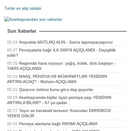
Turlar
ev alqi satqisi
Son Xəbərlər
00:29
Avqustda MÜTLƏQ ALIN - Sonra tapmayacaqsınız
00:27
Pensiyalarla bağlı İLK DƏFƏ AÇIQLANDI - Dəyişiklik
edilir?
00:25
Regionda hava soyuyur: yağış, külək, dolu başlayır -
TARİX AÇIQLANDI
00:23
MAAŞ, PENSİYA VƏ MÜAVİNƏTLƏR YENİDƏN
ARTIRILACAQ? - Mühüm AÇIQLAMA
00:21
Qarpızın üstünə buna görə daş qoyurlar
00:19
Azərbaycanda kişilər üçün pensiya yaşı YENİDƏN
ARTIRILA BİLƏR? - 67-yə qədər...
00:17
Yayın ən bərəkətli tərəvəzi: Kolundan DƏRDİKCƏ
YENİSİ GƏLİR
00:15
Pensiya alanlarla bağlı RƏSMİ AÇIQLAMA