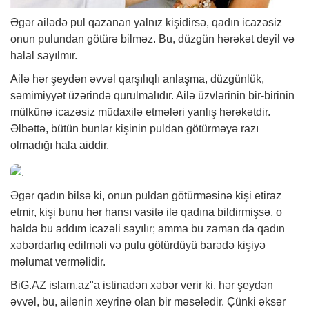
Əgər ailədə pul qazanan yalnız kişidirsə, qadın icazəsiz
onun pulundan götürə bilməz. Bu, düzgün hərəkət deyil və
halal sayılmır.
Ailə hər şeydən əvvəl qarşılıqlı anlaşma, düzgünlük,
səmimiyyət üzərində qurulmalıdır. Ailə üzvlərinin bir-birinin
mülkünə icazəsiz müdaxilə etmələri yanlış hərəkətdir.
Əlbəttə, bütün bunlar kişinin puldan götürməyə razı
olmadığı hala aiddir.
Əgər qadın bilsə ki, onun puldan götürməsinə kişi etiraz
etmir, kişi bunu hər hansı vasitə ilə qadına bildirmişsə, o
halda bu addım icazəli sayılır; amma bu zaman da qadın
xəbər
darlıq edilməli və pulu götürdüyü barədə kişiyə
məlumat verməlidir.
BiG.AZ
islam.az"a istinadən
xəbər
verir ki, hər şeydən
əvvəl, bu, ailənin xeyrinə olan bir məsələdir. Çünki əksər