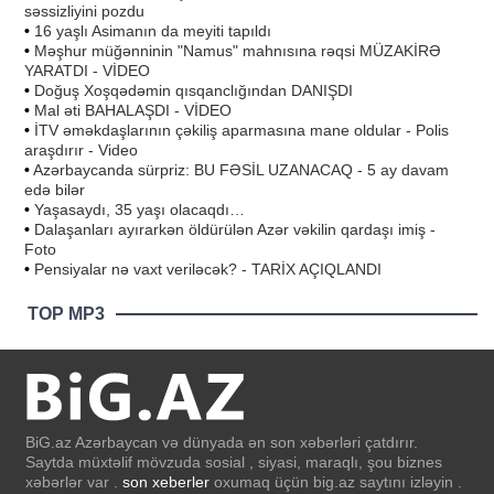
səssizliyini pozdu
•
16 yaşlı Asimanın da meyiti tapıldı
•
Məşhur müğənninin "Namus" mahnısına rəqsi MÜZAKİRƏ
YARATDI - VİDEO
•
Doğuş Xoşqədəmin qısqanclığından DANIŞDI
•
Mal əti BAHALAŞDI - VİDEO
•
İTV əməkdaşlarının çəkiliş aparmasına mane oldular - Polis
araşdırır - Video
•
Azərbaycanda sürpriz: BU FƏSİL UZANACAQ - 5 ay davam
edə bilər
•
Yaşasaydı, 35 yaşı olacaqdı…
•
Dalaşanları ayırarkən öldürülən Azər vəkilin qardaşı imiş -
Foto
•
Pensiyalar nə vaxt veriləcək? - TARİX AÇIQLANDI
TOP MP3
BiG.az Azərbaycan və dünyada ən son xəbərləri çatdırır.
Saytda müxtəlif mövzuda sosial , siyasi, maraqlı, şou biznes
xəbərlər var .
son xeberler
oxumaq üçün big.az saytını izləyin .