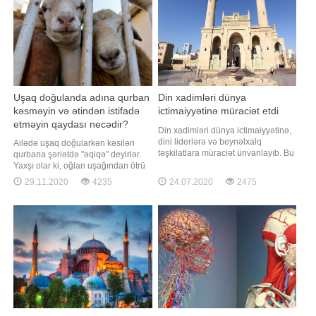
istinadən bir müddət Türkiyə və
Azərbaycanda yaşaya
Uşaq doğulanda adına qurban
Din xadimləri dünya
kəsməyin və ətindən istifadə
ictimaiyyətinə müraciət etdi
etməyin qaydası necədir?
Din xadimləri dünya ictimaiyyətinə,
dini liderlərə və beynəlxalq
Ailədə uşaq doğularkən kəsilən
təşkilatlara müraciət ünvanlayıb. Bu
qurbana şəriətdə "əqiqə" deyirlər.
barədə -a Qafqaz Müsəlmanları
Yaxşı olar ki, oğlan uşağından ötrü
İdarəsi məlumat verib. Müraciət
erkək, qız uşağından ötrü dişi
29.11.2020
4235
24.07.2020
2475
mətnində deyilir:. "Biz -
heyvan kəsilsin. Əqiqə qurbanlığını
Azərbaycanda fəaliyyət göstərən
uşağın yeddi günlüyündə kəsmək
dini konfessiyaların rəhbərləri
müstəhəbdir. Əqiqə heyvanı
iyulun 12-də Ermənistan Silahlı
kəsdikdən sonra sümüklərini
Qüvvələrini
sındırmaq məsləhət deyil, yaxşı ola