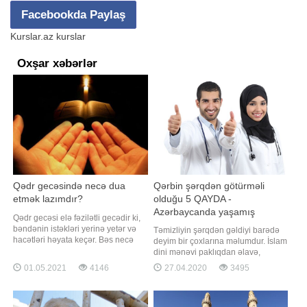
Facebookda Paylaş
Kurslar.az kurslar
Oxşar xəbərlər
Qədr gecəsində necə dua
Qərbin şərqdən götürməli
etmək lazımdır?
olduğu 5 QAYDA -
Azərbaycanda yaşamış
Qədr gecəsi elə fəzilətli gecədir ki,
ukraynalı qızın etirafı
bəndənin istəkləri yerinə yetər və
Təmizliyin şərqdən gəldiyi barədə
hacətləri həyata keçər. Bəs necə
deyim bir çoxlarına məlumdur. İslam
dua edək ki, bu dualarımız qəbul
dini mənəvi paklıqdan əlavə,
olsun?. Unikal.org xəbər verir ki,
cismani təmizliyi də imandan bilir və
01.05.2021
4146
27.04.2020
3495
Həmmad ibni Osman nəql edir:
ibadət üçün "qüsl", "dəstəmaz" kimi
"Ramazan ayının 21-ci gecəsində
yuyunma prosesini vacib buyurur.
İmam Sadiqin (ə) xidmətinə
BİG.AZ takprosto.cc saytına
getmişdim və mənə buyurdu: "E