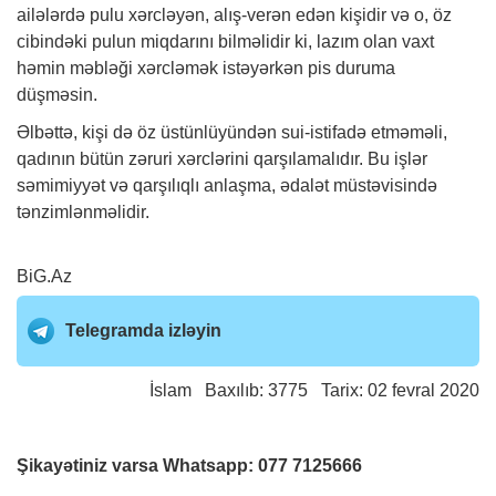
ailələrdə pulu xərcləyən, alış-verən edən kişidir və o, öz
cibindəki pulun miqdarını bilməlidir ki, lazım olan vaxt
həmin məbləği xərcləmək istəyərkən pis duruma
düşməsin.
Əlbəttə, kişi də öz üstünlüyündən sui-istifadə etməməli,
qadının bütün zəruri xərclərini qarşılamalıdır. Bu işlər
səmimiyyət və qarşılıqlı anlaşma, ədalət müstəvisində
tənzimlənməlidir.
BiG.Az
Telegramda izləyin
İslam
Baxılıb: 3775 Tarix: 02 fevral 2020
Şikayətiniz varsa Whatsapp:
077 7125666