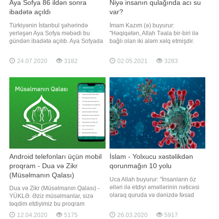
Aya Sofya 86 ildən sonra
Niyə insanın qulağında acı su
ibadətə açıldı
var?
Türkiyənin İstanbul şəhərində
İmam Kazım (ə) buyurur:
yerləşən Aya Sofya məbədi bu
"Həqiqətən, Allah Təala bir-biri ilə
gündən ibadətə açılıb. Aya Sofyada
bağlı olan iki aləm xəlq etmişdir.
86 ildən sonra cümə namazı
Onlardan biri Ulyadır, o birisi isə
qılınacaq. İbadət zamanı
Suflidir. Hər iki aləmin yaradılışını
24.07.2020
3182
02.05.2021
3283
məbəddəki rəsmlərin üzəri
insanda icad etmişdir. Necə ki, bu
örtüləcək. Yerli və əcnəbi turistlərin
aləmi kürəvi şəklində xəlq etmişdir,
ziyarəti zamanı isə məbəddəki
insanın başını da kürəvi şəklində
rəsmlərin üzəri açılacaq. Xatırladaq
xəlq etmişdir. İnsanı
ki, Türkiyə məhkəməsi İstanbuldak
Android telefonları üçün mobil
İslam - Yolxucu xəstəlikdən
proqram - Dua və Zikr
qorunmağın 10 yolu
(Müsəlmanın Qalası)
Uca Allah buyurur: "İnsanların öz
əlləri ilə et­diyi əməllərinin nəticəsi
Dua və Zikr (Müsəlmanın Qalası) -
ola­raq qu­ru­da və də­nizdə fə­sad
YÜKLƏ. Əziz müsəlmanlar, sizə
törə­yir ki, Allah onlara, etdik­lə­ri­nin
təqdim etdiyimiz bu proqram
bir qis­mi­ni daddırsın. Bəl­kə, onlar
"Müsəlmanın Qalası" kitabçasının
12.04.2020
5175
26.03.2020
5917
haqqa qayıdalar. De: "Yer üzünü