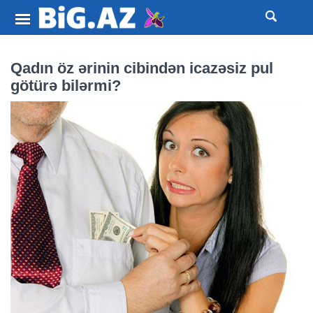
Qadın öz ərinin cibindən icazəsiz pul
götürə bilərmi?