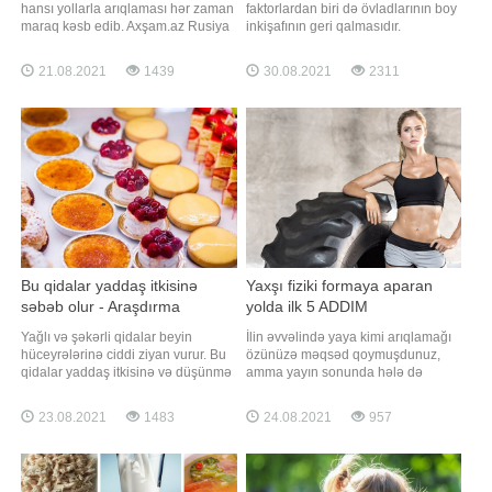
hansı yollarla arıqlaması hər zaman
faktorlardan biri də övladlarının boy
maraq kəsb edib. Axşam.az Rusiya
inkişafının geri qalmasıdır.
mətbuatına istinadən məşhur
Həmyaşıdlarından nə qədər ölçü
dietoloqların arıqlama üsulunu
uzun və ya kiçik olması ilk baxışdan
21.08.2021
1439
30.08.2021
2311
təqdim edir:. Ekspert-dietoloq Yuliya
cəlb ediləcək məsələlərdəndir. İstər
Çexoninadan möhtəşəm pəhriz.
az yaşlı, istərsə də məktəbli və
Doğru səhər yeməyi - 5 kq. arıqladır.
yeniyetmələrin boy inkişafında
"Sağlam bəslənməyə çalışıram.
vücuda lazım olacaq mineral v
Amm
Bu qidalar yaddaş itkisinə
Yaxşı fiziki formaya aparan
səbəb olur - Araşdırma
yolda ilk 5 ADDIM
Yağlı və şəkərli qidalar beyin
İlin əvvəlində yaya kimi arıqlamağı
hüceyrələrinə ciddi ziyan vurur. Bu
özünüzə məqsəd qoymuşdunuz,
qidalar yaddaş itkisinə və düşünmə
amma yayın sonunda hələ də
qabiliyyətində zəifliyə səbəb olur. -a
məqsədinizə çatmamısınız? O
istinadən xəbər verir ki,
zaman məqsədlərinizə daha ciddi
23.08.2021
1483
24.08.2021
957
mütəxəssislər bu barədə xüsusi
yanaşın və elə bu gündən başlayın.
xəbərdarlıq ediblər. Qidalanmanın
BİG.AZ xarici mətbuata istinadən
sağlam olmaması birbaşa nevroloji
oxuculara 5 sadə addımdan
təsirlərlə də özünü göstərir. Beyi
başlamağı məsləhət görür.