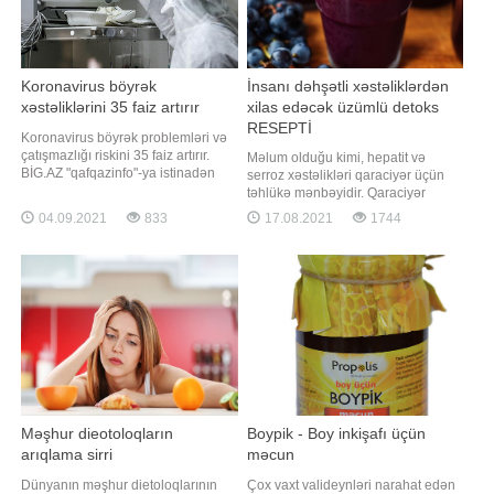
Koronavirus böyrək
İnsanı dəhşətli xəstəliklərdən
xəstəliklərini 35 faiz artırır
xilas edəcək üzümlü detoks
RESEPTİ
Koronavirus böyrək problemləri və
çatışmazlığı riskini 35 faiz artırır.
Məlum olduğu kimi, hepatit və
BİG.AZ "qafqazinfo"-ya istinadən
serroz xəstəlikləri qaraciyər üçün
xəbər verir ki, bu barədə ABŞ-ın
təhlükə mənbəyidir. Qaraciyər
Vaşinqton Universiteti Tibb
xərçənginə yoluxduğunuzu isə bir
04.09.2021
833
17.08.2021
1744
Fakültəsində aparılan araşdırmanın
çox simptomlar vasitəsilə öyrənə
nəticəsində qeyd olunub. Bildirilib
bilərsiniz. -a istinadən xəbər verir ki,
ki, böyrək xəstəliyi riski koronavirus
qaraciyər xəstəliyinin ilkin əlaməti
infeksiyasını
dəridəki rəng dəyişimidir. Bu zaman
dəri sarımtıl rəngə bürünür
Məşhur dieotoloqların
Boypik - Boy inkişafı üçün
arıqlama sirri
məcun
Dünyanın məşhur dietoloqlarının
Çox vaxt valideynləri narahat edən