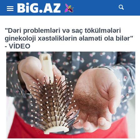
"Dəri problemləri və saç tökülmələri
ginekoloji xəstəliklərin əlaməti ola bilər"
- VİDEO