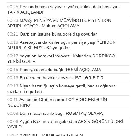
00:25
Regionda hava soyuyur: yağış, külək, dolu başlayır -
TARİX AÇIQLANDI
00:23
MAAŞ, PENSİYA VƏ MÜAVİNƏTLƏR YENİDƏN
ARTIRILACAQ? - Mühüm AÇIQLAMA
00:21
Qarpızın üstünə buna görə daş qoyurlar
00:19
Azərbaycanda kişilər üçün pensiya yaşı YENİDƏN
ARTIRILA BİLƏR? - 67-yə qədər...
00:17
Yayın ən bərəkətli tərəvəzi: Kolundan DƏRDİKCƏ
YENİSİ GƏLİR
00:15
Pensiya alanlarla bağlı RƏSMİ AÇIQLAMA
00:13
Bu tarixdən havalar dəyişir - İSTİLƏR BİTİR
00:13
Nişan hazırlığı üçün köməyə getdi, bacısı oğlunun
qızıllarını oğurladı
00:11
Avqustun 13-dən sonra TOY EDƏCƏKLƏRİN
NƏZƏRİNƏ
00:09
Dəfn müavinəti ilə bağlı RƏSMİ AÇIQLAMA
00:08
Aygün Kazımovanın şok edən ARXİV GÖRÜNTÜLƏRİ
YAYILDI
00:07
8 gün iş OLMAYACAQ - TƏQVİM