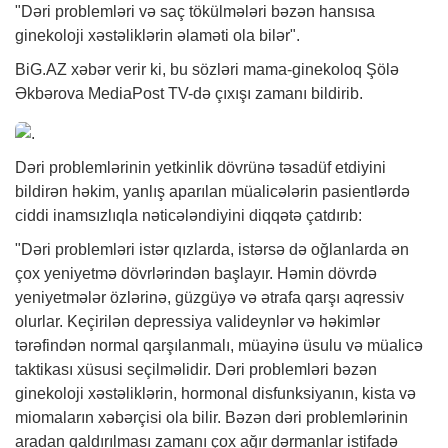
"Dəri problemləri və saç tökülmələri bəzən hansısa
ginekoloji xəstəliklərin əlaməti ola bilər".
BiG.AZ
xəbər
verir ki, bu sözləri mama-ginekoloq Şölə
Əkbərova MediaPost TV-də çıxışı zamanı bildirib.
Dəri problemlərinin yetkinlik dövrünə təsadüf etdiyini
bildirən
həkim
, yanlış aparılan müalicələrin pasientlərdə
ciddi inamsızlıqla nəticələndiyini diqqətə çatdırıb:
"Dəri problemləri istər qızlarda, istərsə də oğlanlarda ən
çox yeniyetmə dövrlərindən başlayır. Həmin dövrdə
yeniyetmələr özlərinə, güzgüyə və ətrafa qarşı aqressiv
olurlar. Keçirilən depressiya valideynlər və həkimlər
tərəfindən normal qarşılanmalı, müayinə üsulu və müalicə
taktikası xüsusi seçilməlidir. Dəri problemləri bəzən
ginekoloji xəstəliklərin, hormonal disfunksiyanın, kista və
miomaların xəbərçisi ola bilir. Bəzən dəri problemlərinin
aradan qaldırılması zamanı çox ağır dərmanlar istifadə