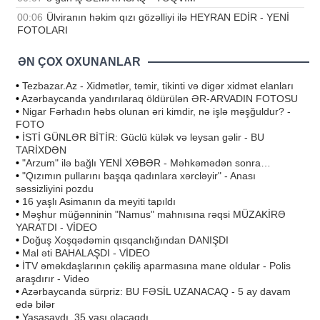
00:06
Ülviranın həkim qızı gözəlliyi ilə HEYRAN EDİR - YENİ
FOTOLARI
ƏN ÇOX OXUNANLAR
•
Tezbazar.Az - Xidmətlər, təmir, tikinti və digər xidmət elanları
•
Azərbaycanda yandırılaraq öldürülən ƏR-ARVADIN FOTOSU
•
Nigar Fərhadın həbs olunan əri kimdir, nə işlə məşğuldur? -
FOTO
•
İSTİ GÜNLƏR BİTİR: Güclü külək və leysan gəlir - BU
TARİXDƏN
•
"Arzum" ilə bağlı YENİ XƏBƏR - Məhkəmədən sonra…
•
"Qızımın pullarını başqa qadınlara xərcləyir" - Anası
səssizliyini pozdu
•
16 yaşlı Asimanın da meyiti tapıldı
•
Məşhur müğənninin "Namus" mahnısına rəqsi MÜZAKİRƏ
YARATDI - VİDEO
•
Doğuş Xoşqədəmin qısqanclığından DANIŞDI
•
Mal əti BAHALAŞDI - VİDEO
•
İTV əməkdaşlarının çəkiliş aparmasına mane oldular - Polis
araşdırır - Video
•
Azərbaycanda sürpriz: BU FƏSİL UZANACAQ - 5 ay davam
edə bilər
•
Yaşasaydı, 35 yaşı olacaqdı…