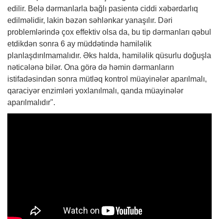
edilir. Belə dərmanlarla bağlı pasientə ciddi xəbərdarlıq
edilməlidir, lakin bəzən səhlənkar yanaşılır. Dəri
problemlərində çox effektiv olsa da, bu tip dərmanları qəbul
etdikdən sonra 6 ay müddətində hamiləlik
planlaşdırılmamalıdır. Əks halda, hamiləlik qüsurlu doğuşla
nəticələnə bilər. Ona görə də həmin dərmanların
istifadəsindən sonra mütləq kontrol müayinələr aparılmalı,
qaraciyər enzimləri yoxlanılmalı, qanda müayinələr
aparılmalıdır".