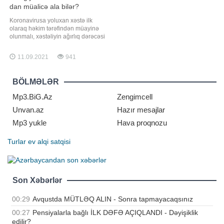
dan müalicə ala bilər?
Koronavirusa yoluxan xəstə ilk
olaraq həkim tərəfindən müayinə
olunmalı, xəstəliyin ağırlıq dərəcəsi
və klinik formaları müəyyən
edilməlidir. Ağırlıq dərəcəsinə görə
11.09.2021
941
isə yüngül, orta ağır, ağır və çox ağır
olaraq bölünür. Burada da hər
birinə ayrıca yanaşma olur. Üstəlik
BÖLMƏLƏR
də hər bir xəstənin yanaşı xəstəliy
Mp3.BiG.Az
Zengimcell
Unvan.az
Hazır mesajlar
Mp3 yukle
Hava proqnozu
Turlar
ev alqi satqisi
Son Xəbərlər
00:29
Avqustda MÜTLƏQ ALIN - Sonra tapmayacaqsınız
00:27
Pensiyalarla bağlı İLK DƏFƏ AÇIQLANDI - Dəyişiklik
edilir?