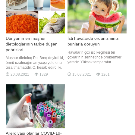
Elementar görsənsələr də, bu
qaydalar
Dünyanın ən məşhur
İsti havalarda orqanizminizi
dietoloqlarının tarixə düşən
bunlarla qoruyun
pəhrizləri
Havaların çox isti keçməsi bir
çoxlarının səhhətində problemlər
Məşhur dietoloq Pol Breq deyirdi ki,
yaradır. Yüksək temperatur
ömrü uzatmağın ən yaxşı yolu onu
metabolizmdə dəyişikliyə səbəb
qısaltmamaqdır. O, hesab edirdi ki,
olur. Xroniki xəstəliyi olanlar,
ömrü qısaldan və xəstəliklərin
20.08.2021
1329
15.08.2021
1261
uşaqlar və yaşlılar isti havada
yaranmasına səbəb olan başlıca
xüsusi qulluq tələb edir. İsti hava
amil qeyri-sağlam qidalanmadır. -a
ürək, sinir xəstəliklərinin artmasına
istinadən bu yazıda oxucuları
gətirib çıxarır. İsti havada bədən
dünyanın populyar dietoloqlarının
temperatur
pəhrizləri ilə tanış edir. Anri Şeno
Allergiyası olanlar COVID-19-