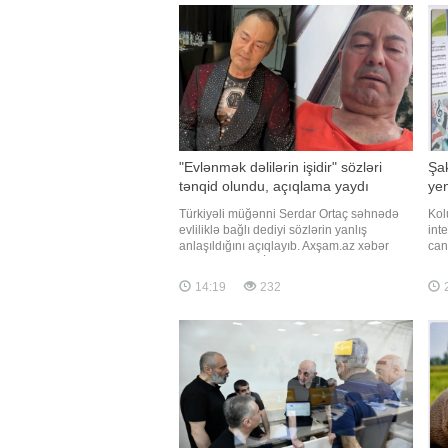
rayonu, S.S.Axundov, 50. TÜRKPA-nın
yanı) və Naxçıvan şəhəri 4 sayl
"Evlənmək dəlilərin işidir" sözləri
Şak
tənqid olundu, açıqlama yaydı
ye
Türkiyəli müğənni Serdar Ortaç səhnədə
Kol
evliliklə bağlı dediyi sözlərin yanlış
int
anlaşıldığını açıqlayıb. Axşam.az xəbər
can
verir ki, sənətçi İstanbul Festivalı
veri
çərçivəsində konsert verib. Ortaçın
fot
14:19
232
səhnədəki "Evlənmək ağıl xəstələrinin
pri
işidir, evlənmək üçün dəli olmaq lazımdır"
şək
sözləri tənqid olunub
iyu