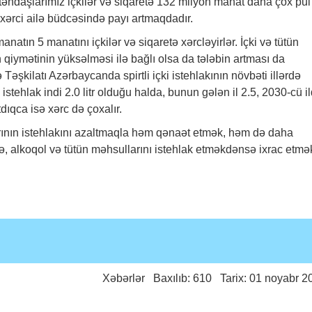
təndaşlarımız içkilər və siqaretə 132 milyon manat daha çox pul
n xərci ailə büdcəsində payı artmaqdadır.
atın 5 manatını içkilər və siqaretə xərcləyirlər. İçki və tütün
 qiymətinin yüksəlməsi ilə bağlı olsa da tələbin artması da
kilatı Azərbaycanda spirtli içki istehlakının növbəti illərdə
stehlak indi 2.0 litr olduğu halda, bunun gələn il 2.5, 2030-cü i
rtdıqca isə xərc də çoxalır.
larının istehlakını azaltmaqla həm qənaət etmək, həm də daha
alkoqol və tütün məhsullarını istehlak etməkdənsə ixrac etmə
Xəbərlər
Baxılıb: 610 Tarix: 01 noyabr 2