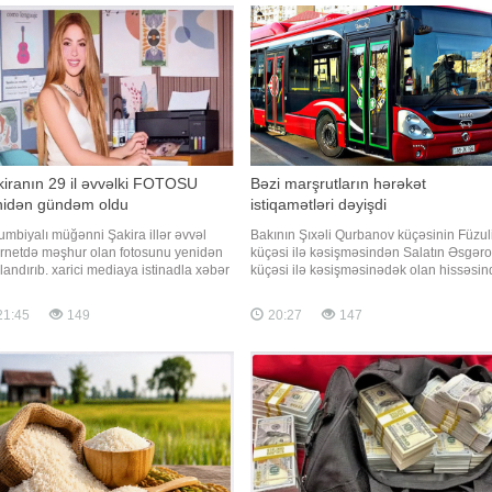
Fövqəladə Hallar Nazirliy
iranın 29 il əvvəlki FOTOSU
Bəzi marşrutların hərəkət
nidən gündəm oldu
istiqamətləri dəyişdi
umbiyalı müğənni Şakira illər əvvəl
Bakının Şıxəli Qurbanov küçəsinin Füzul
ernetdə məşhur olan fotosunu yenidən
küçəsi ilə kəsişməsindən Salatın Əsgər
landırıb. xarici mediaya istinadla xəbər
küçəsi ilə kəsişməsinədək olan hissəsin
r ki, sənətçi 1997-ci ildə çəkilmiş
aidiyyəti qurum tərəfindən aparılan təmir
odakı kimi iş masasının arxasında,
işləri ilə əlaqədar nəqliyyat vasitələrinin
21:45
149
20:27
147
nterin yanında eyni poza ilə yenidən
hərəkətinə məhdudiyyət tətbiq edilir.
il çəkdirib. Məşhur fotonu 1997-ci ilin
BİG.AZ xəbər verir ki, bu barədə
nunda fotomüxbi
Azərbaycan Yerüst