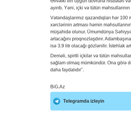
Əvvəlki ilin uyğun dövrünə nisbətən və
ayırıb. Yəni, içki və tütün məhsullarını
Vətəndaşlarımız qazandıqları hər 100 man
xərclərinin artması həmin məhsullarının
müşahidə olunur. Ümumdünya Səhiyyə Təş
artacağını proqnozlaşdırır. Adambaşına i
isə 3.9 litr olacağı gözlənilir. İstehlak a
Deməli, spirtli içkilər və tütün məhsul
sağlam olmaq mümkündür. Ona görə də, 
daha faydalıdır".
BiG.Az
Telegramda izləyin