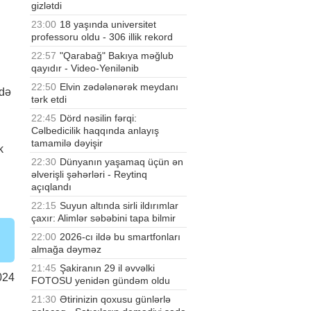
gizlətdi
23:00
18 yaşında universitet
professoru oldu - 306 illik rekord
22:57
"Qarabağ" Bakıya məğlub
qayıdır - Video-Yenilənib
22:50
Elvin zədələnərək meydanı
ldə
tərk etdi
22:45
Dörd nəsilin fərqi:
Cəlbedicilik haqqında anlayış
tamamilə dəyişir
k
22:30
Dünyanın yaşamaq üçün ən
əlverişli şəhərləri - Reytinq
açıqlandı
22:15
Suyun altında sirli ildırımlar
çaxır: Alimlər səbəbini tapa bilmir
22:00
2026-cı ildə bu smartfonları
almağa dəyməz
21:45
Şakiranın 29 il əvvəlki
024
FOTOSU yenidən gündəm oldu
21:30
Ətirinizin qoxusu günlərlə