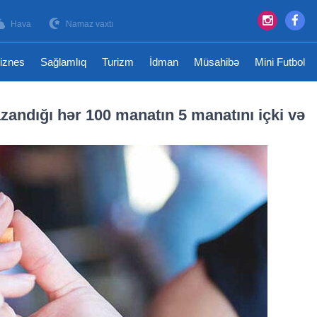
Hava
Namaz vaxtı
iznes
Sağlamlıq
Turizm
İdman
Müsahibə
Mini Futbol
andığı hər 100 manatın 5 manatını içki və