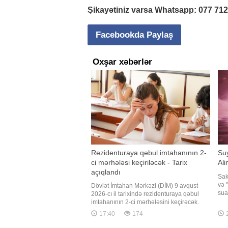
Şikayətiniz varsa Whatsapp:
077 71
Facebookda Paylaş
Oxşar xəbərlər
Rezidenturaya qəbul imtahanının 2-
Suy
ci mərhələsi keçiriləcək - Tarix
Ali
açıqlandı
Sak
və "
Dövlət İmtahan Mərkəzi (DİM) 9 avqust
sua
2026-cı il tarixində rezidenturaya qəbul
açı
imtahanının 2-ci mərhələsini keçirəcək.
qal
BİG.AZ xəbər verir ki, bu barədə DİM
17:40
174
Mec
məlumat yayıb. İmtahan Bakıda DİM-in
had
elektron imtahanlar korpusunda (Binəqədi