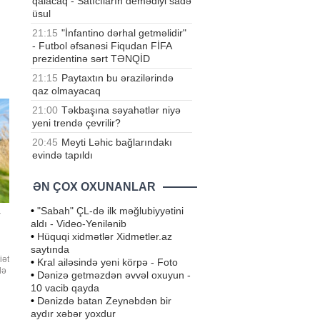
qalacaq - Satıcıların demədiyi sadə
üsul
21:15
"İnfantino dərhal getməlidir"
- Futbol əfsanəsi Fiqudan FİFA
prezidentinə sərt TƏNQİD
21:15
Paytaxtın bu ərazilərində
qaz olmayacaq
21:00
Təkbaşına səyahətlər niyə
yeni trendə çevrilir?
20:45
Meyti Ləhic bağlarındakı
evində tapıldı
ƏN ÇOX OXUNANLAR
•
"Sabah" ÇL-də ilk məğlubiyyətini
r
aldı - Video-Yenilənib
•
Hüquqi xidmətlər Xidmetler.az
saytında
iət
•
Kral ailəsində yeni körpə - Foto
də
•
Dənizə getməzdən əvvəl oxuyun -
10 vacib qayda
ron
•
Dənizdə batan Zeynəbdən bir
aydır xəbər yoxdur