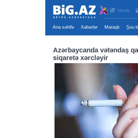
Valyuta
Ana səhifə
Xəbərlər
Maraqlı
Şou b
Azərbaycanda vətəndaş qaz
siqaretə xərcləyir