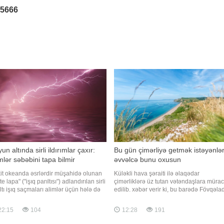
25666
un altında sirli ildırımlar çaxır:
Bu gün çimərliyə getmək istəyənlə
mlər səbəbini tapa bilmir
əvvəlcə bunu oxusun
it okeanda əsrlərdir müşahidə olunan
Küləkli hava şəraiti ilə əlaqədar
te lapa" ("işıq parıltısı") adlandırılan sirli
çimərliklərə üz tutan vətəndaşlara mürac
ltı işıq saçmaları alimlər üçün hələ də
edilib. xəbər verir ki, bu barədə Fövqəla
lmamış təbiət hadisələrindən biri olaraq
Hallar Nazirliyi (FHN) məlumat yayıb.
ır. Qaynarinfo xəbər verir ki, "Popular
Bildirilib ki, gün ərzində Bakıda və Abşe
22:15
104
12:28
191
hanics" nəşrinin yazdığına görə, bu
yarımadasında küləkli hava şəraitinin
isə okeanı
müşahidə ediləcəyini nəzərə alaraq,