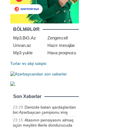
BÖLMƏLƏR
Mp3.BiG.Az
Zengimcell
Unvan.az
Hazır mesajlar
Mp3 yukle
Hava proqnozu
Turlar
ev alqi satqisi
Son Xəbərlər
23:29
Dənizdə batan qardaşlardan
biri Azərbaycan çempionu imiş
23:15
Atasının pensiyasını almaq
.
üçün meyitini illərlə dondurucuda