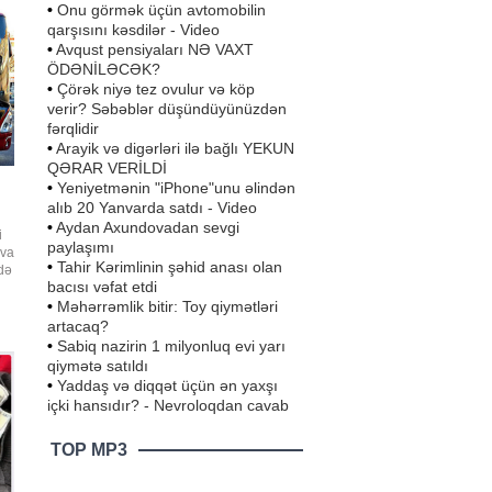
•
Onu görmək üçün avtomobilin
qarşısını kəsdilər - Video
•
Avqust pensiyaları NƏ VAXT
ÖDƏNİLƏCƏK?
•
Çörək niyə tez ovulur və köp
verir? Səbəblər düşündüyünüzdən
fərqlidir
•
Arayik və digərləri ilə bağlı YEKUN
QƏRAR VERİLDİ
•
Yeniyetmənin "iPhone"unu əlindən
alıb 20 Yanvarda satdı - Video
•
Aydan Axundovadan sevgi
i
paylaşımı
ova
•
Tahir Kərimlinin şəhid anası olan
də
bacısı vəfat etdi
•
Məhərrəmlik bitir: Toy qiymətləri
artacaq?
•
Sabiq nazirin 1 milyonluq evi yarı
qiymətə satıldı
•
Yaddaş və diqqət üçün ən yaxşı
içki hansıdır? - Nevroloqdan cavab
TOP MP3