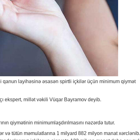
ni qanun layihəsinə əsasən spirtli içkilər üçün minimum qiymət
adçı ekspert, millət vəkili Vüqar Bayramov deyib.
arının qiymətinin minimumlaşdırılmasını nəzərdə tutur.
lər və tütün məmulatlarına 1 milyard 882 milyon manat xərclənib