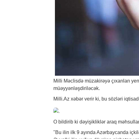
Milli Məclisdə müzakirəyə çıxarılan ye
müəyyənləşdiriləcək.
Milli.Az
xəbər
verir ki, bu sözləri iqtis
O bildirib ki dəyişikliklər araq məhsull
"Bu ilin ilk 9 ayında Azərbaycanda içki