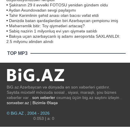
•
Şakiranın 29 il əvvəlki FOTOSU yenidən gündəm oldu
•
Aydan Axundovadan sevgi paylaşımı
•
Tahir Kərimlinin şəhid anası olan bacısı vəfat etdi
•
Dənizdə batan qardaşlardan biri Azərbaycan çempionu imiş
•
Məhərrəmlik bitir: Toy qiymətləri artacaq?
•
Sabiq nazirin 1 milyonluq evi yarı qiymətə satıldı
•
Bakıya uçan azərbaycanlı iş adamı aeroportda SAXLANILDI:
2.5 milyonu əlindən alındı
TOP MP3
BiG.az Azərbaycan və dünyada ən son xəbərləri çatdırır.
Saytda müxtəlif mövzuda sosial , siyasi, maraqlı, şou biznes
xəbərlər var .
son xeberler
oxumaq üçün big.az saytını izləyin .
sonxeber.az
|
Bizimlə Əlaqə
© BiG.AZ , 2004 - 2026
0.053 | a: 0