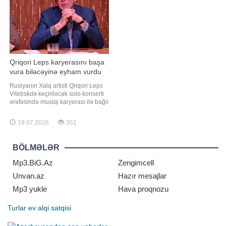
Qriqori Leps karyerasını başa
vura biləcəyinə eyham vurdu
Rusiyanın Xalq artisti Qriqori Leps
Vitebskdə keçiriləcək solo konserti
ərəfəsində musiqi karyerası ilə bağlı
gözlənilməz açıqlama verib.
"Moskovski Komsomolets" nəşrinə
19.07.2026
351
istinadən xəbər verir ki, məşhur
müğənni iki ildən sonra səhnə
fəaliyyətini başa vura biləcəyini
BÖLMƏLƏR
bildirib. "Tanrını
Mp3.BiG.Az
Zengimcell
Unvan.az
Hazır mesajlar
Mp3 yukle
Hava proqnozu
Turlar
ev alqi satqisi