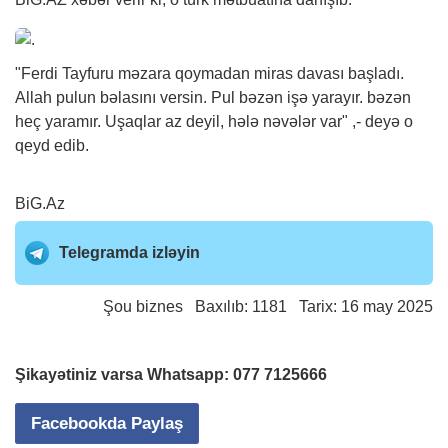
"Ferdi Tayfuru məzara qoymadan miras davası başladı.
Allah pulun bəlasını versin. Pul bəzən işə yarayır. bəzən
heç yaramır. Uşaqlar az deyil, hələ nəvələr var" ,- deyə o
qeyd edib.
BiG.Az
Telegramda izləyin
Şou biznes
Baxılıb: 1181 Tarix: 16 may 2025
Şikayətiniz varsa Whatsapp:
077 7125666
Facebookda Paylaş