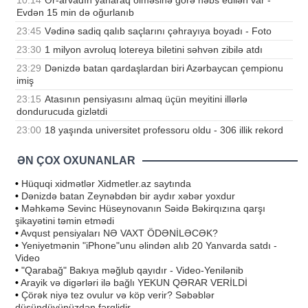
10:14
Ər-arvadın yanaraq ölməsinə görə həbs edilən var -
Evdən 15 min də oğurlanıb
23:45
Vədinə sadiq qalıb saçlarını çəhrayıya boyadı - Foto
23:30
1 milyon avroluq lotereya biletini səhvən zibilə atdı
23:29
Dənizdə batan qardaşlardan biri Azərbaycan çempionu
imiş
23:15
Atasının pensiyasını almaq üçün meyitini illərlə
dondurucuda gizlətdi
23:00
18 yaşında universitet professoru oldu - 306 illik rekord
ƏN ÇOX OXUNANLAR
•
Hüquqi xidmətlər Xidmetler.az saytında
•
Dənizdə batan Zeynəbdən bir aydır xəbər yoxdur
•
Məhkəmə Sevinc Hüseynovanın Səidə Bəkirqızına qarşı
şikayətini təmin etmədi
•
Avqust pensiyaları NƏ VAXT ÖDƏNİLƏCƏK?
•
Yeniyetmənin "iPhone"unu əlindən alıb 20 Yanvarda satdı -
Video
•
"Qarabağ" Bakıya məğlub qayıdır - Video-Yenilənib
•
Arayik və digərləri ilə bağlı YEKUN QƏRAR VERİLDİ
•
Çörək niyə tez ovulur və köp verir? Səbəblər
düşündüyünüzdən fərqlidir