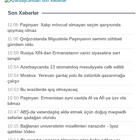
Son Xəbərlər
11:06
Paşinyan: Xalqı mövcud olmayan seçim qarşısında
qoymaq olmaz
11:00
Qırğızıstanda Mişustinlə Paşinyanın səmimi söhbəti
gündəm oldu
10:58
Rusiya XİN-dən Ermənistanın xarici siyasətinə sərt
tənqid
10:54
Azərbaycanda 13 stomatoloq məsuliyyətə cəlb edildi
10:54
Moskva: Yerevan şantaj yolu ilə üstünlük qazanmağa
çalışır
10:53
Bu ərazilərdə işıq olmayacaq
10:50
Paşinyan: Ermənistan eyni vaxtda Aİ və Aİİ-yə üzv ola
bilməz
10:47
ABŞ-da vətəndaşlıq əldə etmək üçün doğuş məqsədli
səfərlər qadağan olundu
10:15
Bağlanan universitetin müəllimləri narazıdır - İşsiz
qalıblar-Video