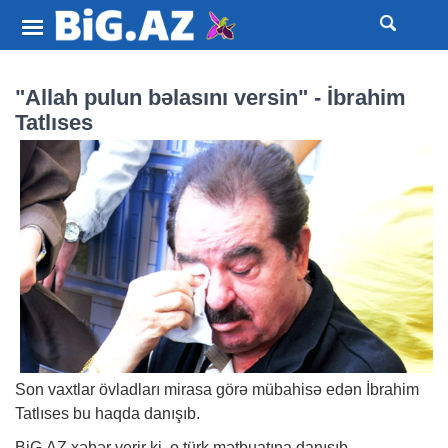
"Allah pulun bəlasını versin" - İbrahim
Tatlıses
Son vaxtlar övladları mirasa görə mübahisə edən İbrahim
Tatlıses bu haqda danışıb.
BiG.AZ
xəbər
verir ki, o türk mətbuatına danışıb.