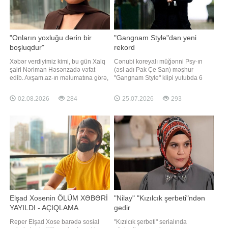
"Onların yoxluğu dərin bir
"Gangnam Style"dan yeni
boşluqdur"
rekord
Xəbər verdiyimiz kimi, bu gün Xalq
Cənubi koreyalı müğənni Psy-ın
şairi Nəriman Həsənzadə vəfat
(əsl adı Pak Çe San) məşhur
edib. Axşam.az-ın məlumatına görə,
"Gangnam Style" klipi yutubda 6
aparıcı Lalə Azərtaş bununla bağlı
milyard baxış sayını keçib.
sosial media hesabında paylaşım
Axşam.az xəbər verir ki, bu barədə
02.08.2026
284
25.07.2026
293
edib. Aparıcı ötən ilin məhz bu günü
"Billboard" məlumat yayıb. 2012-ci
dünyasını dəyişən Xalq artisti Arif
ildə yayımlanan klip bu göstəriciyə
Babayevi də yad edib. "Avqustun 1-i
çatan ilk K-pop videosu olub.
Azərbaycan mədəniyyətini
Rejissoru Ço Su Hyon ola
Elşad Xosenin ÖLÜM XƏBƏRİ
"Nilay" "Kızılcık şerbeti"ndən
YAYILDI - AÇIQLAMA
gedir
Reper Elşad Xose barədə sosial
"Kızılcık şerbeti" serialında