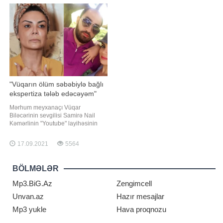
aşkarlanıb. Müalicəsi davam
deyib:. "Bəziləri deyir ki, çoxlu
etdirilir. Süni koma vəziyyətində
dərmanlar əbul etdim amma xeyri
saxlanılır"
olmadı. Açığı məndə belə olmadı. 7
gün davaml
"Vüqarın ölüm səbəbiylə bağlı
ekspertiza tələb edəcəyəm"
Mərhum meyxanaçı Vüqar
Biləcərinin sevgilisi Samirə Nail
Kəmərlinin "Youtube" layihəsinin
qonağı olub. Axşam.az-a istinadən
xəbər verir ki, Samirə sənətçi ilə
17.09.2021
5564
bağlı bəzi məqamları açıb. O bildirib
ki, Vüqar ömrünün son illərində
anası üçün pis olub:. "Vüqarın
BÖLMƏLƏR
yanında "ana" söz
Mp3.BiG.Az
Zengimcell
Unvan.az
Hazır mesajlar
Mp3 yukle
Hava proqnozu