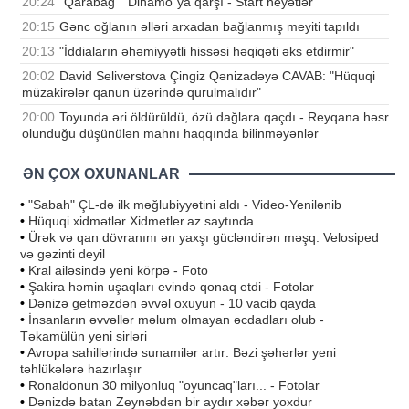
20:24
"Qarabağ" "Dinamo"ya qarşı - Start heyətlər
20:15
Gənc oğlanın əlləri arxadan bağlanmış meyiti tapıldı
20:13
"İddiaların əhəmiyyətli hissəsi həqiqəti əks etdirmir"
20:02
David Seliverstova Çingiz Qənizadəyə CAVAB: "Hüquqi
müzakirələr qanun üzərində qurulmalıdır"
20:00
Toyunda əri öldürüldü, özü dağlara qaçdı - Reyqana həsr
olunduğu düşünülən mahnı haqqında bilinməyənlər
ƏN ÇOX OXUNANLAR
•
"Sabah" ÇL-də ilk məğlubiyyətini aldı - Video-Yenilənib
•
Hüquqi xidmətlər Xidmetler.az saytında
•
Ürək və qan dövranını ən yaxşı gücləndirən məşq: Velosiped
və gəzinti deyil
•
Kral ailəsində yeni körpə - Foto
•
Şakira həmin uşaqları evində qonaq etdi - Fotolar
•
Dənizə getməzdən əvvəl oxuyun - 10 vacib qayda
•
İnsanların əvvəllər məlum olmayan əcdadları olub -
Təkamülün yeni sirləri
•
Avropa sahillərində sunamilər artır: Bəzi şəhərlər yeni
təhlükələrə hazırlaşır
•
Ronaldonun 30 milyonluq "oyuncaq"ları... - Fotolar
•
Dənizdə batan Zeynəbdən bir aydır xəbər yoxdur