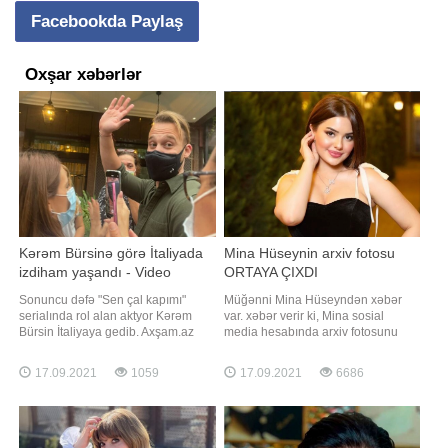
Facebookda Paylaş
Oxşar xəbərlər
Kərəm Bürsinə görə İtaliyada
Mina Hüseynin arxiv fotosu
izdiham yaşandı - Video
ORTAYA ÇIXDI
Sonuncu dəfə "Sen çal kapımı"
Müğənni Mina Hüseyndən xəbər
serialında rol alan aktyor Kərəm
var. xəbər verir ki, Mina sosial
Bürsin İtaliyaya gedib. Axşam.az
media hesabında arxiv fotosunu
Türkiyə mətbuatına istinadən xəbər
paylaşıb. Uşaqlıq fotosu ilə
verir ki, aktyor "Canale 5"
izləyicilərin marağına səbəb olan
17.09.2021
1059
17.09.2021
6686
telekanalında yayımlanan
müğənni paylaşımı ilə xoş rəylər
"Verissimo" proqramında qonaq
alıb. Həmin fotonu təqdim edirik:
olacaq. Kərəm Bürsinin İtaliyadakı
pərəstişkarları onu coşğ