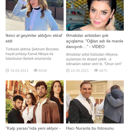
İkinci əl geyimlər aldığını etiraf
Əməkdar artistdən şok
etdi
açıqlama: "Oğlan adı ilə mənlə
danışırdı…" - VİDEO
Türkiyəli aktrisa Şəbnəm Bozoklu
həyat yoldaşı Kanat Atkaya ilə
Əməkdar artist Gülüstan Əliyeva
İstanbulun Bebek ərazisində
açılaması ilə diqqət çəkib. -a
görüntülənib. Axşam.az-a istinadən
istinadən xəbər verir ki, "Onun sirri"
xəbər verir ki, aktrisa müxbirlərlə
proqramına qonaq olan sənətçi,
18.09.2021
6939
16.09.2021
4875
söhbət edərkən ikinci əl geyimlər
məşhur prodüserlərdən birinin
aldığını etiraf edib:. "Təzə paltarlar
oğlan adı ilə ona tez-tez zəng
da alıram. Amma bu təbiətə zərər
vuraraq telefonla danışdığını
verir. Ona görə az istifad
bildirib:. "Mənə tez-tez zəng edirdi.
Oğlan adı ilə danışırdı
"Kalp yarası"nda yeni aktyor -
Hacı Nuranla bu fotosunu