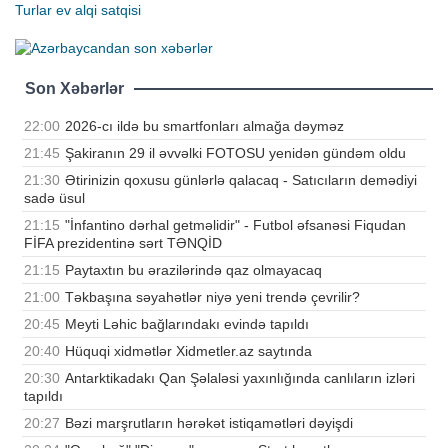
Turlar
ev alqi satqisi
Son Xəbərlər
22:00
2026-cı ildə bu smartfonları almağa dəyməz
21:45
Şakiranın 29 il əvvəlki FOTOSU yenidən gündəm oldu
21:30
Ətirinizin qoxusu günlərlə qalacaq - Satıcıların demədiyi
sadə üsul
21:15
"İnfantino dərhal getməlidir" - Futbol əfsanəsi Fiqudan
FİFA prezidentinə sərt TƏNQİD
21:15
Paytaxtın bu ərazilərində qaz olmayacaq
21:00
Təkbaşına səyahətlər niyə yeni trendə çevrilir?
20:45
Meyti Ləhic bağlarındakı evində tapıldı
20:40
Hüquqi xidmətlər Xidmetler.az saytında
20:30
Antarktikadakı Qan Şəlaləsi yaxınlığında canlıların izləri
tapıldı
20:27
Bəzi marşrutların hərəkət istiqamətləri dəyişdi