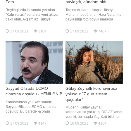
Foto
paylaşdı, gündəm oldu
Reytinqlərdə ilk sırada yer alan
Tanınmış klarnet ifaçısı Hüseyn
"Kalp yarası" serialına yeni aktyor
Məhəmmədoğlunun Hacı Nuran ilə
daxil olub. Axşam.az Türkiyə
paylaşdığı foto böyük maraqla
mətbuatına istinadən xəbər verir ki,
qarşılanıb. -a istinadən xəbər verir
ekran işində Görkem Mertsöz rol
ki, o Hacı Nuranla foto çəkdirərkən
17.09.2021
3104
17.09.2021
7467
alacaq. Aktyor serialda psixoloq
üzünü bağlayıb. Klarnet ifaçısı
obrazına həyat verəcək
fotonu bu başlıqla paylaşıb: "Diqqət!
Diqqət!. Əziz Dostlarım, Hacı
Nuranın 4-cu dalğasi başlayıb
Səyyad Əlizadə ECMO
Gülay Zeynallı koronavirusa
cihazına qoşuldu - YENİLƏNİB
yoluxdu: "7 gün sistem
qoşdular"
Koronavirusa yoluxan sənətçi
Səyyad Əlizadə ECMO cihazına
Müğənni Gülay Zeynallı
qoşulub. Bu barədə -a onun
koronavirusa yoluxub. BİG.AZ xəbər
qohumu Razim Qasımov məlumat
verir ki, bu haqda ifaçı özü bildirib.
verib. O bildirib ki, sənətçinin
Sənətçi xəstəliyi çox da ağır
17.09.2021
4147
18.09.2021
4164
ağciyərlərinin yalnız 30 faizi çalışır:.
keçirmədiyini və tez zamanda
"Ciyərlərin 70 %-də buzlu şüşə
əvvəlki sağlığına qovuşduğunu