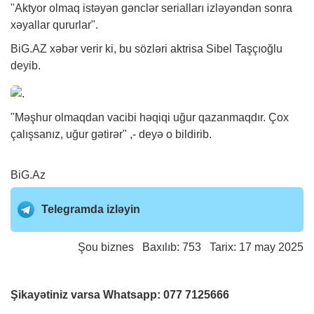
"Aktyor olmaq istəyən gənclər serialları izləyəndən sonra
xəyallar qururlar".
BiG.AZ
xəbər
verir ki, bu sözləri aktrisa Sibel Taşçıoğlu
deyib.
"Məşhur olmaqdan vacibi həqiqi uğur qazanmaqdır. Çox
çalışsanız, uğur gətirər" ,- deyə o bildirib.
BiG.Az
Telegramda izləyin
Şou biznes
Baxılıb: 753 Tarix: 17 may 2025
Şikayətiniz varsa Whatsapp:
077 7125666