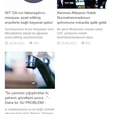
İƏT OA-nın faktaraşdırıcı
Nəriman Abbasov Həbib
missiyası azad edilmiş
Nurməhəmmədovun
ərazilərlə bağlı bəyanat qəbul
qohumuna nokautla qalib gəldi
edib
- VİDEO
Azərbaycanın İnsan Hüquqları üzrə
Bu gecə Moskvada rusiyalı sabiq
Müvəkkilinin dəvəti ilə işğaldan
UFC çempionu Həbib
azad edilmiş ərazilərimizdə
Nurməhəmmədovun atası
monitorinq aparmaq üçün
Əbdülmanaf Nurməhəmmədovun
18.09.2021
250
18.09.2021
831
ölkəmizdə rəsmi səfərdə olan İslam
xatirəsinə həsr edilən turnir keçirilib.
Əməkdaşlıq Təşkilatının
xəbər verir ki, yarış çərçivəsində
Ombudsmanlar Assosiasiyasının
azərbaycanlı döyüşçü Nəriman
(İƏT OA) nümayəndə heyəti ilə
Abbasov rusiyalı Şamil Zavurovla
Ombudsman Aparatında mətbuat
qarşılaşıb. Abbasov rəqibini ilk
konfransı keçirilib. Bu barədə
raunddaca nokauta salıb. Qey
BİG.AZ-
"Su çənimizi yığışdırdılar ki,
şəhərin gözəlliyini pozur..." -
Daha bir SU PROBLEMİ -
ŞİKAYƏT - AÇIQLAMA
ın redaksiyasına su ilə bağlı növbəti
şikayət daxil olub. Belə ki, Təhminə