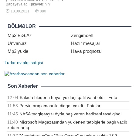
Babayeva adlı şikayətçinin
sözlərinə görə, Nizami rayonu
18.09.2021
880
"Naxçıvanski" 94B ünvanında
gündüz saat 11-də suyu azalda-
azalda tam kəsirlər, axşamüstü 6, 7-
BÖLMƏLƏR
də yenidən açırlar:. "Gecə 12-yə
işləmiş isə yenə kəsirlər
Mp3.BiG.Az
Zengimcell
Unvan.az
Hazır mesajlar
Mp3 yukle
Hava proqnozu
Turlar
ev alqi satqisi
Son Xəbərlər
12:04
Bakıda bloqerin həyat yoldaşı qəfil vəfat etdi - Foto
11:53
Pərvin arıqlaması ilə diqqət çəkdi - Fotolar
11:45
NASA tədqiqatçısı Ayda baş verən hadisəni təsdiqlədi
11:40
Microsoft Mağazasından yüklənən tətbiqlərlə bağlı vacib
xəbərdarlıq
11:37
"Azərlotereya"nın "Poz-Qazan" oyunları iyulda 15,7