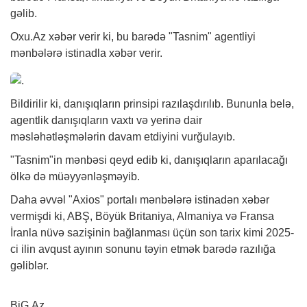
gəlib.
Oxu.Az
xəbər
verir ki, bu barədə "Tasnim" agentliyi
mənbələrə istinadla xəbər verir.
Bildirilir ki, danışıqların prinsipi razılaşdırılıb. Bununla belə,
agentlik danışıqların vaxtı və yerinə dair
məsləhətləşmələrin davam etdiyini vurğulayıb.
"Tasnim"in mənbəsi qeyd edib ki, danışıqların aparılacağı
ölkə də müəyyənləşməyib.
Daha əvvəl "Axios" portalı mənbələrə istinadən xəbər
vermişdi ki, ABŞ, Böyük Britaniya, Almaniya və Fransa
İranla nüvə sazişinin bağlanması üçün son tarix kimi 2025-
ci ilin avqust ayının sonunu təyin etmək barədə razılığa
gəliblər.
BiG.Az