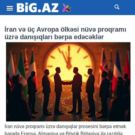
İran və üç Avropa ölkəsi nüvə proqramı
üzrə danışıqları bərpa edəcəklər
İran nüvə proqramı üzrə danışıqlar prosesini bərpa etmək
barədə Fransa, Almaniya və Böyük Britaniya ilə razılığa