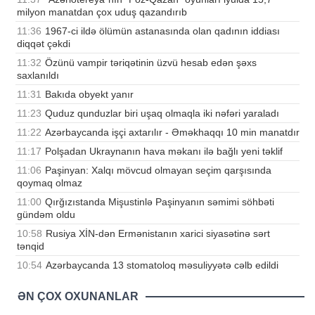
milyon manatdan çox uduş qazandırıb
11:36
1967-ci ildə ölümün astanasında olan qadının iddiası
diqqət çəkdi
11:32
Özünü vampir təriqətinin üzvü hesab edən şəxs
saxlanıldı
11:31
Bakıda obyekt yanır
11:23
Quduz qunduzlar biri uşaq olmaqla iki nəfəri yaraladı
11:22
Azərbaycanda işçi axtarılır - Əməkhaqqı 10 min manatdır
11:17
Polşadan Ukraynanın hava məkanı ilə bağlı yeni təklif
11:06
Paşinyan: Xalqı mövcud olmayan seçim qarşısında
qoymaq olmaz
11:00
Qırğızıstanda Mişustinlə Paşinyanın səmimi söhbəti
gündəm oldu
10:58
Rusiya XİN-dən Ermənistanın xarici siyasətinə sərt
tənqid
10:54
Azərbaycanda 13 stomatoloq məsuliyyətə cəlb edildi
ƏN ÇOX OXUNANLAR