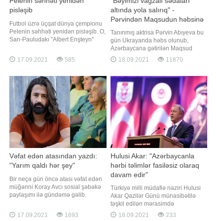
Pelenin səhhəti yenidən
"Bəyimizi vağzalı sədaları
pisləşib
altında yola salırıq" -
Pərvindən Maqsudun həbsinə
Futbol üzrə üçqat dünya çempionu
reaksiya
Pelenin səhhəti yenidən pisləşib. O,
Tanınmış aktrisa Pərvin Abıyeva bu
San-Pauludakı "Albert Enşteyn"
gün Ukrayanda həbs olunub,
xəstəxanasının yarımintensiv
Azərbaycana gətirilən Maqsud
terapiya şöbəsinə köçürülüb.
Mahmudovla bağlı paylaşım edib. -
17.09.2021
585
18.09.2021
11870
Braziliyalı futbol əfsanəsinin qırtlaq
a istinadən xəbər verir ki, tanınmış
bölgəsində problemlər aşkar edilib.
aktrisa Maqsudun həbsini "İlahi
Ağırlaşmanın müvəqqəti olduğu,
ədalət" adlandırıb: . "İlahi Ədalət və
xüsusi müalicə və qulluq sayəsind
dövlətimizin ədaləti! Bu qədər
insanın haqqına girməyi
Vəfat edən atasından yazdı:
Hulusi Akar: "Azərbaycanla
"Yarım qaldı hər şey"
hərbi təlimlər fasiləsiz olaraq
davam edir"
Bir neçə gün öncə atası vəfat edən
müğənni Koray Avcı sosial şəbəkə
Türkiyə milli müdafiə naziri Hulusi
paylaşımı ilə gündəmə gəlib.
Akar Qazilər Günü münasibətilə
Axşam.az-a istinadən xəbər verir ki,
təşkil edilən mərasimdə
atasının fotosunu paylaşan sənətçi
Azərbaycana dəstək çıxışı edib. Bu
17.09.2021
1693
18.09.2021
233
hisslərini belə ifadə edib:. "Mənə
barədə məlumat Türkiyə Milli