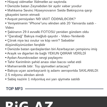
•
Hüquqi xidmətlər Xidmetler.az saytında
•
Dənizdə batan Zeynəbdən bir aydır xəbər yoxdur
•
Məhkəmə Sevinc Hüseynovanın Səidə Bəkirqızına qarşı
şikayətini təmin etmədi
•
Avqust pensiyaları NƏ VAXT ÖDƏNİLƏCƏK?
•
Yeniyetmənin "iPhone"unu əlindən alıb 20 Yanvarda satdı -
Video
•
Şakiranın 29 il əvvəlki FOTOSU yenidən gündəm oldu
•
"Qarabağ" Bakıya məğlub qayıdır - Video-Yenilənib
•
Çörək niyə tez ovulur və köp verir? Səbəblər
düşündüyünüzdən fərqlidir
•
Dənizdə batan qardaşlardan biri Azərbaycan çempionu imiş
•
Arayik və digərləri ilə bağlı YEKUN QƏRAR VERİLDİ
•
Aydan Axundovadan sevgi paylaşımı
•
Tahir Kərimlinin şəhid anası olan bacısı vəfat etdi
•
Məhərrəmlik bitir: Toy qiymətləri artacaq?
•
Bakıya uçan azərbaycanlı iş adamı aeroportda SAXLANILDI:
2.5 milyonu əlindən alındı
•
Sabiq nazirin 1 milyonluq evi yarı qiymətə satıldı
TOP MP3