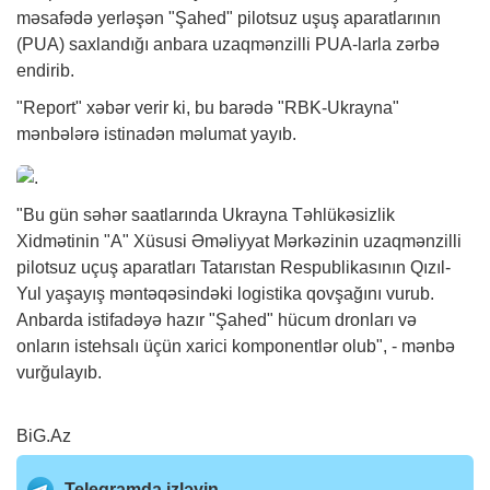
məsafədə yerləşən "Şahed" pilotsuz uşuş aparatlarının
(PUA) saxlandığı anbara uzaqmənzilli PUA-larla zərbə
endirib.
"Report"
xəbər
verir ki, bu barədə "RBK-Ukrayna"
mənbələrə istinadən məlumat yayıb.
"Bu gün səhər saatlarında Ukrayna Təhlükəsizlik
Xidmətinin "A" Xüsusi Əməliyyat Mərkəzinin uzaqmənzilli
pilotsuz uçuş aparatları Tatarıstan Respublikasının Qızıl-
Yul yaşayış məntəqəsindəki logistika qovşağını vurub.
Anbarda istifadəyə hazır "Şahed" hücum dronları və
onların istehsalı üçün xarici komponentlər olub", - mənbə
vurğulayıb.
BiG.Az
Telegramda izləyin