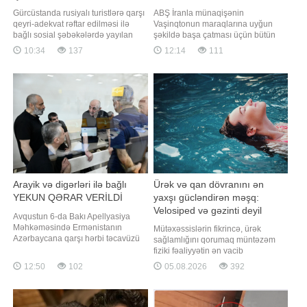
Gürcüstanda rusiyalı turistlərə qarşı
ABŞ İranla münaqişənin
qeyri-adekvat rəftar edilməsi ilə
Vaşinqtonun maraqlarına uyğun
bağlı sosial şəbəkələrdə yayılan
şəkildə başa çatması üçün bütün
paylaşımlar üzrə cinayət işi açılıb.
imkanlarından istifadə edəcək.
10:34
137
12:14
111
xəbər verir ki, bu barədə RİA
xəbər verir ki, bu barədə ABŞ-ın
Novosti Gürcüstanın Dövlət
vitse-prezidenti J.D. Vance Fox
Təhlükəsizlik Xidmətinə (DTX)
News telekanalına müsahibəsində
istinadən məlumat yayıb. Məlumata
bildirib. Vance qeyd edib ki, ABŞ
görə, böhtan xarakterli informasiya
nəticənin öz maraqları baxımından
kampaniyas
əlverişli olacağın
Arayik və digərləri ilə bağlı
Ürək və qan dövranını ən
YEKUN QƏRAR VERİLDİ
yaxşı gücləndirən məşq:
Velosiped və gəzinti deyil
Avqustun 6-da Bakı Apellyasiya
Məhkəməsində Ermənistanın
Mütəxəssislərin fikrincə, ürək
Azərbaycana qarşı hərbi təcavüzü
sağlamlığını qorumaq müntəzəm
nəticəsində sülh və insanlıq
fiziki fəaliyyətin ən vacib
əleyhinə cinayətlər, müharibə
məqsədlərindən biridir. Onların
12:50
102
05.08.2026
392
cinayətləri, o cümlədən təcavüzkar
sözlərinə görə, qan dövranı
müharibənin hazırlanması və
sistemini hərtərəfli gücləndirən ən
aparılması, soyqırımı, müharibə
effektiv məşqlərdən biri
qanunlarını və qaydalarını pozma,
üzgüçülükdür. Qaynarinfo xəbər