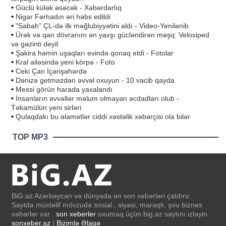
•
Güclü külək əsəcək - Xəbərdarlıq
•
Nigar Fərhadın əri həbs edildi
•
"Sabah" ÇL-də ilk məğlubiyyətini aldı - Video-Yenilənib
•
Ürək və qan dövranını ən yaxşı gücləndirən məşq: Velosiped
və gəzinti deyil
•
Şakira həmin uşaqları evində qonaq etdi - Fotolar
•
Kral ailəsində yeni körpə - Foto
•
Ceki Çan İçərişəhərdə
•
Dənizə getməzdən əvvəl oxuyun - 10 vacib qayda
•
Messi görün harada yaxalandı
•
İnsanların əvvəllər məlum olmayan əcdadları olub -
Təkamülün yeni sirləri
•
Qulaqdakı bu əlamətlər ciddi xəstəlik xəbərçisi ola bilər
TOP MP3
BiG.az Azərbaycan və dünyada ən son xəbərləri çatdırır.
Saytda müxtəlif mövzuda sosial , siyasi, maraqlı, şou biznes
xəbərlər var .
son xeberler
oxumaq üçün big.az saytını izləyin .
sonxeber.az
|
Bizimlə Əlaqə