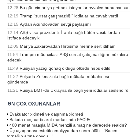
12:28
Bu gün çimərliyə getmək istəyənlər əvvəlcə bunu oxusun
12:19
Tramp "sursat çatışmazlığı" iddialarına cavab verdi
12:15
Aydan Axundovadan sevgi paylaşımı
12:14
ABŞ vitse-prezidenti: İranla bağlı bütün vasitələrdən
istifadə edəcəyik
12:05
Mariya Zaxarovadan Hirosima merinə sərt ittiham
11:54
Trampın müdaxiləsi: ABŞ sursat çatışmazlığını müzakirə
edəcək
11:49
Rusiyalı yazıçı qonaq olduğu ölkədə həbs edildi
11:32
Polşada Zelenski ilə bağlı mükafat mübahisəsi
gündəmdə
11:21
Rusiya BMT-də Ukrayna ilə bağlı yeni iddialar səsləndirdi
ƏN ÇOX OXUNANLAR
•
Evakuator xidməti və daşınma xidməti
•
Bakıda məşhur ticarət mərkəzində FACİƏ
•
400 manat maaşla MİDA mənzili almaq nə dərəcədə realdır?
•
Üç uşaq anası estetik əməliyyatdan sonra ölüb - "Bacımı
torpağın altına qoydu..."