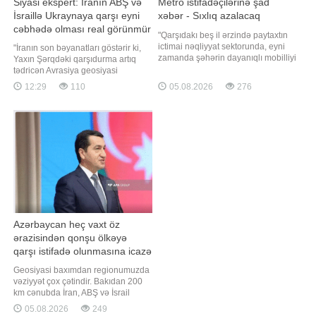
Siyasi ekspert: İranın ABŞ və
Metro istifadəçilərinə şad
İsraillə Ukraynaya qarşı eyni
xəbər - Sıxlıq azalacaq
cəbhədə olması real görünmür
"Qarşıdakı beş il ərzində paytaxtın
ictimai nəqliyyat sektorunda, eyni
"İranın son bəyanatları göstərir ki,
zamanda şəhərin dayanıqlı mobilliyi
Yaxın Şərqdəki qarşıdurma artıq
istiqamətində əsaslı dönüş nöqtəsi
tədricən Avrasiya geosiyasi
yaranacaq". "Qafqazinfo" xəbər verir
məkanına da sirayət edir.
12:29
110
05.08.2026
276
ki, "Bakı Metropoliteni"nin mətbuat
Ukraynanın İranın hərbi-logistika
xidmətinin rəhbəri Bəxtiyar
maraqlarına toxunan addımları və
Məmmədov jurnalistlərə
Qərblə hərbi-texnoloji əməkdaşlığı
açıqlamasınd
Tehranda ciddi narahatlıq doğurur.
Buna görə də İranın sərt ritorikay
Azərbaycan heç vaxt öz
ərazisindən qonşu ölkəyə
qarşı istifadə olunmasına icazə
verməz - Hikmət Hacıyev
Geosiyasi baxımdan regionumuzda
vəziyyət çox çətindir. Bakıdan 200
km cənubda İran, ABŞ və İsrail
arasında müharibə gedir. 200 km
05.08.2026
249
şimalda isə Rusiya-Ukrayna