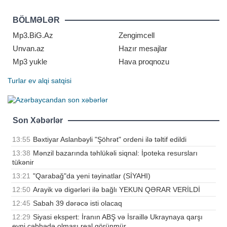
müharibəsi davam edir. Türkiyənin
"Milliyet" qəzeti xəbər verir ki, bu
BÖLMƏLƏR
barədə Azərbaycan Prezidentinin
köməkçisi - Azərbaycan
Mp3.BiG.Az
Zengimcell
Respublikas
Unvan.az
Hazır mesajlar
Mp3 yukle
Hava proqnozu
Turlar
ev alqi satqisi
Son Xəbərlər
13:55
Bəxtiyar Aslanbəyli "Şöhrət" ordeni ilə təltif edildi
13:38
Mənzil bazarında təhlükəli siqnal: İpoteka resursları
tükənir
13:21
"Qarabağ"da yeni təyinatlar (SİYAHI)
12:50
Arayik və digərləri ilə bağlı YEKUN QƏRAR VERİLDİ
12:45
Sabah 39 dərəcə isti olacaq
12:29
Siyasi ekspert: İranın ABŞ və İsraillə Ukraynaya qarşı
eyni cəbhədə olması real görünmür