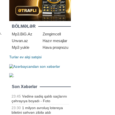
BÖLMƏLƏR
.
Mp3.BiG.Az
Zengimcell
Unvan.az
Hazır mesajlar
Mp3 yukle
Hava proqnozu
Turlar
ev alqi satqisi
Son Xəbərlər
23:45
Vədinə sadiq qalıb saçlarını
çəhrayıya boyadı - Foto
23:30
1 milyon avroluq lotereya
biletini səhvən zibilə atdı