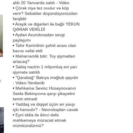
u
alıb 20 Yanvarda satdı - Video
•
Çörək niyə tez ovulur və köp
verir? Səbəblər düşündüyünüzdən
yə
fərqlidir
•
Arayik və digərləri ilə bağlı YEKUN
QƏRAR VERİLDİ
•
Aydan Axundovadan sevgi
paylaşımı
•
Tahir Kərimlinin şəhid anası olan
bacısı vəfat etdi
•
Məhərrəmlik bitir: Toy qiymətləri
artacaq?
•
Sabiq nazirin 1 milyonluq evi yarı
qiymətə satıldı
•
"Qarabağ" Bakıya məğlub qayıdır
t
- Video-Yenilənib
•
Məhkəmə Sevinc Hüseynovanın
Səidə Bəkirqızına qarşı şikayətini
ən
təmin etmədi
•
Yaddaş və diqqət üçün ən yaxşı
içki hansıdır? - Nevroloqdan cavab
.
•
Eyni iddia ilə ikinci dəfə
məhkəməyə müraciət etmək
mümkündürmü?