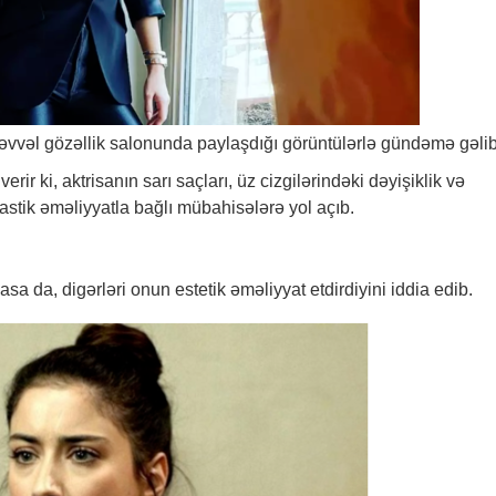
əvvəl gözəllik salonunda paylaşdığı görüntülərlə gündəmə gəlib
verir ki, aktrisanın sarı saçları, üz cizgilərindəki dəyişiklik və
astik əməliyyatla bağlı mübahisələrə yol açıb.
ılasa da, digərləri onun estetik əməliyyat etdirdiyini iddia edib.