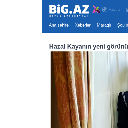
Valyuta
Ana səhifə
Xəbərlər
Maraqlı
Şou b
Hazal Kayanın yeni görünü