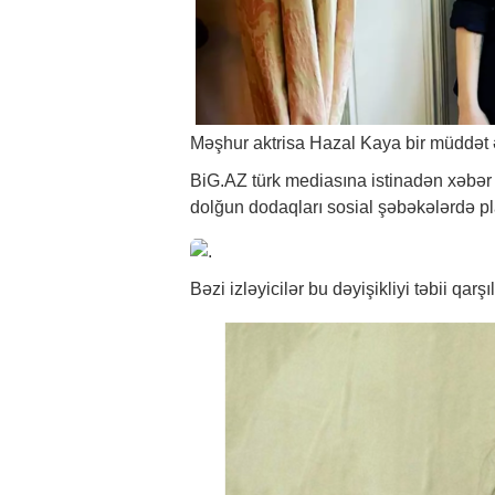
Məşhur aktrisa Hazal Kaya bir müddət 
BiG.AZ
türk mediasına istinadən
xəbər
dolğun dodaqları sosial şəbəkələrdə pl
Bəzi izləyicilər bu dəyişikliyi təbii qarş