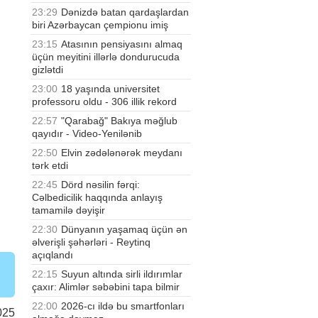
23:29
Dənizdə batan qardaşlardan
biri Azərbaycan çempionu imiş
23:15
Atasının pensiyasını almaq
üçün meyitini illərlə dondurucuda
gizlətdi
23:00
18 yaşında universitet
professoru oldu - 306 illik rekord
22:57
"Qarabağ" Bakıya məğlub
qayıdır - Video-Yenilənib
22:50
Elvin zədələnərək meydanı
tərk etdi
22:45
Dörd nəsilin fərqi:
Cəlbedicilik haqqında anlayış
tamamilə dəyişir
22:30
Dünyanın yaşamaq üçün ən
əlverişli şəhərləri - Reytinq
açıqlandı
22:15
Suyun altında sirli ildırımlar
çaxır: Alimlər səbəbini tapa bilmir
22:00
2026-cı ildə bu smartfonları
025