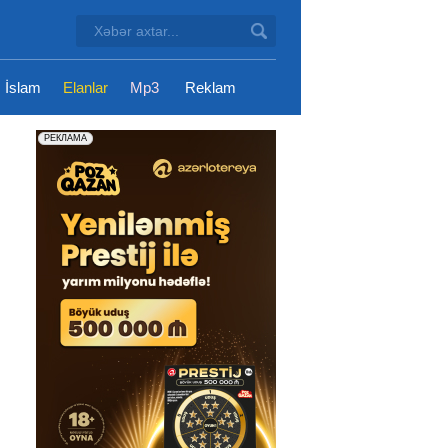
İslam
Elanlar
Mp3
Reklam