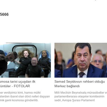
25666
mosa tarixi uçuşdan ilk
Səməd Seyidovun rəhbəri olduğu
rüntülər - FOTOLAR
Mərkəz bağlandı
ər verdiyimiz kimi, hamısı mülki
Milli Məclisin Beynəlxalq münasibətlər v
slərdən ibarət olan dörd nəfəri daşıyan
parlamentlərarası əlaqələr komitəsinin
mik gəmi kosmosa göndərilib.
sədri, Avropa Şurası Parlament
fqazinfo" xəbər verir ki, "SpaceX"
Assambleyasındakı nümayəndə heyətin