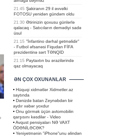
almağa dəyməz
21:45
Şakiranın 29 il əvvəlki
FOTOSU yenidən gündəm oldu
21:30
Ətirinizin qoxusu günlərlə
qalacaq - Satıcıların demədiyi sadə
üsul
21:15
"İnfantino dərhal getməlidir"
- Futbol əfsanəsi Fiqudan FİFA
prezidentinə sərt TƏNQİD
21:15
Paytaxtın bu ərazilərində
qaz olmayacaq
ƏN ÇOX OXUNANLAR
•
Hüquqi xidmətlər Xidmetler.az
saytında
•
Dənizdə batan Zeynəbdən bir
aydır xəbər yoxdur
•
Onu görmək üçün avtomobilin
qarşısını kəsdilər - Video
ə
•
Avqust pensiyaları NƏ VAXT
ÖDƏNİLƏCƏK?
in
•
Yeniyetmənin "iPhone"unu əlindən