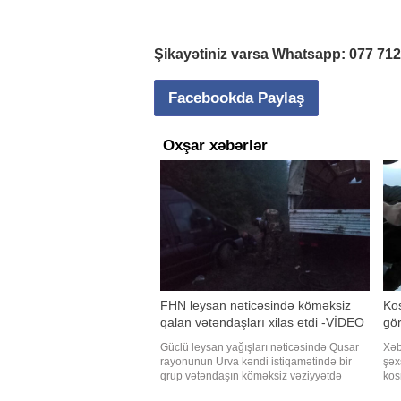
Şikayətiniz varsa Whatsapp:
077 71
Facebookda Paylaş
Oxşar xəbərlər
FHN leysan nəticəsində köməksiz
Kos
qalan vətəndaşları xilas etdi -VİDEO
gö
Güclü leysan yağışları nəticəsində Qusar
Xəb
rayonunun Urva kəndi istiqamətində bir
şəx
qrup vətəndaşın köməksiz vəziyyətdə
kos
qalması barədə Fövqəladə Hallar
"Qa