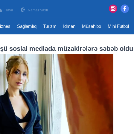
Hava
Namaz vaxtı
iznes
Sağlamlıq
Turizm
İdman
Müsahibə
Mini Futbol
şü sosial mediada müzakirələrə səbəb oldu