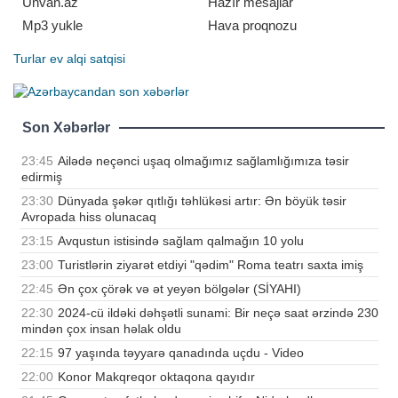
Unvan.az
Hazır mesajlar
Mp3 yukle
Hava proqnozu
Turlar
ev alqi satqisi
Son Xəbərlər
23:45
Ailədə neçənci uşaq olmağımız sağlamlığımıza təsir
edirmiş
23:30
Dünyada şəkər qıtlığı təhlükəsi artır: Ən böyük təsir
Avropada hiss olunacaq
23:15
Avqustun istisində sağlam qalmağın 10 yolu
23:00
Turistlərin ziyarət etdiyi "qədim" Roma teatrı saxta imiş
22:45
Ən çox çörək və ət yeyən bölgələr (SİYAHI)
22:30
2024-cü ildəki dəhşətli sunami: Bir neçə saat ərzində 230
mindən çox insan həlak oldu
22:15
97 yaşında təyyarə qanadında uçdu - Video
22:00
Konor Makqreqor oktaqona qayıdır