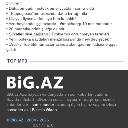
bilmirəm"
•
Daha bir qadın estetik əməliyyatdan sonra öldü
•
"Toppuş bacı"nın ailəsində daha bir ağır itki
•
Ülviyyə İlyasova fəhləyə borclu qalıb?
•
Azərbaycanda işçi axtarılır - Əməkhaqqı 10 min manatdır
•
20 manatlıq ödəniş ləğv olundu
•
Şirkətlər niyə bağlanır? Problemin görünməyən tərəfləri
•
Yeni ipoteka qaydaları mənzil bazarında nəyi dəyişəcək?
•
1967-ci ildə ölümün astanasında olan qadının iddiası diqqət
çəkdi
TOP MP3
BiG.az Azərbaycan və dünyada ən son xəbərləri çatdırır.
Saytda müxtəlif mövzuda sosial , siyasi, maraqlı, şou biznes
xəbərlər var .
son xeberler
oxumaq üçün big.az saytını izləyin .
sonxeber.az
|
Bizimlə Əlaqə
© BiG.AZ , 2004 - 2026
0.047 | a: 0