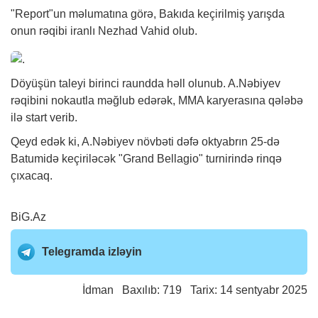
"Report"un məlumatına görə, Bakıda keçirilmiş yarışda
onun rəqibi iranlı Nezhad Vahid olub.
Döyüşün taleyi birinci raundda həll olunub. A.Nəbiyev
rəqibini nokautla məğlub edərək, MMA karyerasına qələbə
ilə start verib.
Qeyd edək ki, A.Nəbiyev növbəti dəfə oktyabrın 25-də
Batumidə keçiriləcək "Grand Bellagio" turnirində rinqə
çıxacaq.
BiG.Az
Telegramda izləyin
İdman
Baxılıb: 719 Tarix: 14 sentyabr 2025