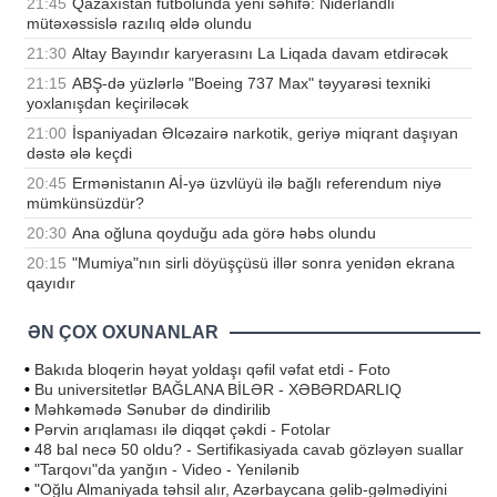
21:45
Qazaxıstan futbolunda yeni səhifə: Niderlandlı
mütəxəssislə razılıq əldə olundu
21:30
Altay Bayındır karyerasını La Liqada davam etdirəcək
21:15
ABŞ-də yüzlərlə "Boeing 737 Max" təyyarəsi texniki
yoxlanışdan keçiriləcək
21:00
İspaniyadan Əlcəzairə narkotik, geriyə miqrant daşıyan
dəstə ələ keçdi
20:45
Ermənistanın Aİ-yə üzvlüyü ilə bağlı referendum niyə
mümkünsüzdür?
20:30
Ana oğluna qoyduğu ada görə həbs olundu
20:15
"Mumiya"nın sirli döyüşçüsü illər sonra yenidən ekrana
qayıdır
ƏN ÇOX OXUNANLAR
•
Bakıda bloqerin həyat yoldaşı qəfil vəfat etdi - Foto
•
Bu universitetlər BAĞLANA BİLƏR - XƏBƏRDARLIQ
•
Məhkəmədə Sənubər də dindirilib
•
Pərvin arıqlaması ilə diqqət çəkdi - Fotolar
•
48 bal necə 50 oldu? - Sertifikasiyada cavab gözləyən suallar
•
"Tarqovı"da yanğın - Video - Yenilənib
•
"Oğlu Almaniyada təhsil alır, Azərbaycana gəlib-gəlmədiyini