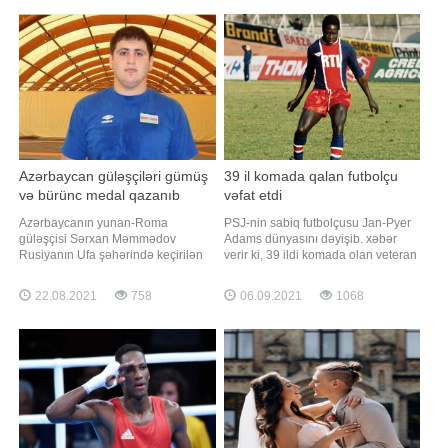
Oyunlarında qızıl medal qazanan
sürücü bu səbəbdən Niderland
Azərbaycan para-atleti Lamiyə
Qran-prisində iştirak etməyəcək.
Vəliyeva deyib
Onu Robert Kubitsa əvəzləyəcək
Azərbaycan güləşçiləri gümüş
39 il komada qalan futbolçu
və bürünc medal qazanıb
vəfat etdi
Azərbaycanın yunan-Roma
PSJ-nin sabiq futbolçusu Jan-Pyer
güləşçisi Sərxan Məmmədov
Adams dünyasını dəyişib. xəbər
Rusiyanın Ufa şəhərində keçirilən
verir ki, 39 ildi komada olan veteran
gənclərin dünya çempionatında
müdafiəçi 73 yaşında vəfat edib.
final görüşünə çıxıb. 130 kq çəki
Adams 1972 - 1976-cı illərdə Paris
22.08.2021
758
06.09.2021
1068
dərəcəsində mübarizə aparan
təmsilçisinin formasını geyinib.
idmançı türkiyəli Muhammet Bakirlə
1982-ci ildə çempionat oyununda
üz-üzə gəlib. Rəqibinə 1:3 hesabı
dizindən zədə alan futbolçu
ilə məğlub olan Məmmədov gümüş
əməliyyat zamanı həkimlərin səhvi
medalla kifayətlənib. 5
üzündə