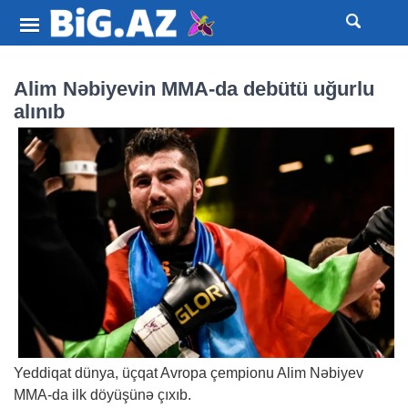
Alim Nəbiyevin MMA-da debütü uğurlu
alınıb
Yeddiqat dünya, üçqat Avropa çempionu Alim Nəbiyev
MMA-da ilk döyüşünə çıxıb.