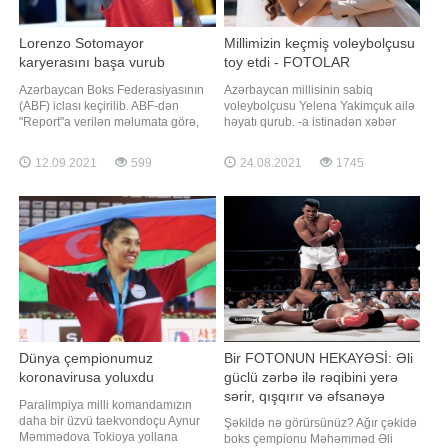
Lorenzo Sotomayor
Millimizin keçmiş voleybolçusu
karyerasını başa vurub
toy etdi - FOTOLAR
Azərbaycan Boks Federasiyasının
Azərbaycan millisinin sabiq
(ABF) iclası keçirilib. ABF-dən
voleybolçusu Yelena Yakimçuk ailə
"Report"a verilən məlumata görə,
həyatı qurub. -a istinadən xəbər
Tokio-2020 Yay Olimpiya
verir ki, milliləşən legionerin toy
Oyunlarının yekunu və növbəti
mərasimi vətəni Ukraynada baş
12.09.2021
599
24.08.2021
1745
Olimpiya tsiklinə hazırlıqla bağlı
tutub. Xanım voleybolçu Dmitri
təşkil olunan toplantıda qurumun
Şatovla evlənib. Kiyevdə anadan
vitse-prezidentləri Süleyman
olan Yelenanın toyu da paytaxtda
Mikayılovla Rövşən Hüseynov, baş
gerçəkləşib. Cütlük şad gününü
katib Nağ
Kiyev vilayətind
Dünya çempionumuz
Bir FOTONUN HEKAYƏSİ: Əli
koronavirusa yoluxdu
güclü zərbə ilə rəqibini yerə
sərir, qışqırır və əfsanəyə
Paralimpiya milli komandamızın
çevrilir
daha bir üzvü taekvondoçu Aynur
Şəkildə nə görürsünüz? Ağır çəkidə
Məmmədova Tokioya yollana
boks çempionu Məhəmməd Əli