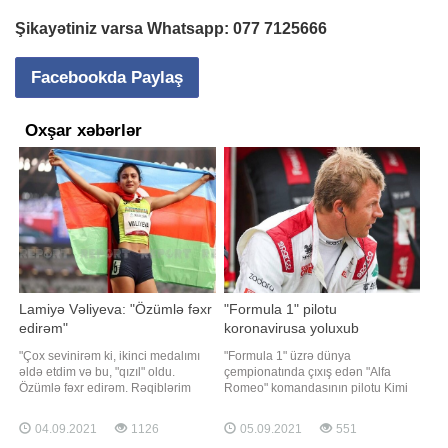
Şikayətiniz varsa Whatsapp:
077 7125666
Facebookda Paylaş
Oxşar xəbərlər
Lamiyə Vəliyeva: "Özümlə fəxr
"Formula 1" pilotu
edirəm"
koronavirusa yoluxub
"Çox sevinirəm ki, ikinci medalımı
"Formula 1" üzrə dünya
əldə etdim və bu, "qızıl" oldu.
çempionatında çıxış edən "Alfa
Özümlə fəxr edirəm. Rəqiblərim
Romeo" komandasının pilotu Kimi
güclü idi, amma qalib gəldim".
Raykkonen koronavirusa yoluxub.
"Report"un məlumatına görə, bu
"Report" yarışın rəsmi saytına
04.09.2021
1126
05.09.2021
551
fikirləri Tokio-2020 Yay Paralimpiya
istinadən xəbər verir ki, 41 yaşlı