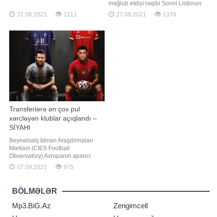
biməyib. Unikal.org-un məlumatına
məğlub etdiyi rəqibi Sonni Listonun
görə, üçqat dünya, 4 dəfə Avropa
başı üzərində dayanıb. Nə baş
31.08.2021
1111
27.08.2021
1378
çempionu parataekvondoçu Aynur
verir? Əli 1964 -cü ildə Listondan
Məmmədova koronavirusa yoluxub.
titulu alıb və 1965-ci ildə revanş
Dünya çempionu bu səbəbdən
döyüşündə rəqibini ilk raundda
sentyabrın 4-də dayanq üzərinə
nokaut edib. Liston rinqdə üzü üstə
çıxıb-çıxmama ehtimal
yıxılıb və qəzəblənmiş Məhəmməd
Əl
Transferlərə ən çox pul
xərcləyən klublar açıqlandı –
SİYAHI
Beynəlxalq İdman Araşdırmaları
Mərkəzi (CIES Football
Observatory) Avropanın aparıcı
futbol liqalarında cari mövsüm
07.09.2021
975
öncəsi yeni heyətin
formalaşdırılması üçün ən çox pul
xərcləyən klubların reytinqini tərtib
BÖLMƏLƏR
edib. -a istinadən xəbər verir ki, bir
çox gözləntilərin əksinə olaraq, PSJ
Mp3.BiG.Az
Zengimcell
siyahıda yalnız üçünc