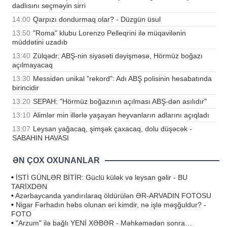
dadlısını seçməyin sirri
14:00
Qarpızı dondurmaq olar? - Düzgün üsul
13:50
"Roma" klubu Lorenzo Pelleqrini ilə müqavilənin
müddətini uzadıb
13:40
Zülqədr: ABŞ-nin siyasəti dəyişməsə, Hörmüz boğazı
açılmayacaq
13:30
Messidən unikal "rekord": Adı ABŞ polisinin hesabatında
birincidir
13:20
SEPAH: "Hörmüz boğazının açılması ABŞ-dən asılıdır"
13:10
Alimlər min illərlə yaşayan heyvanların adlarını açıqladı
13:07
Leysan yağacaq, şimşək çaxacaq, dolu düşəcək -
SABAHIN HAVASI
ƏN ÇOX OXUNANLAR
•
İSTİ GÜNLƏR BİTİR: Güclü külək və leysan gəlir - BU
TARİXDƏN
•
Azərbaycanda yandırılaraq öldürülən ƏR-ARVADIN FOTOSU
•
Nigar Fərhadın həbs olunan əri kimdir, nə işlə məşğuldur? -
FOTO
•
"Arzum" ilə bağlı YENİ XƏBƏR - Məhkəmədən sonra…