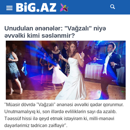
Unudulan ənənələr: "Vağzalı" niyə
əvvəlki kimi səslənmir?
"Müasir dövrdə "Vağzalı" ənənəsi əvvəlki qədər qorunmur.
Unutmamalıyıq ki, son illərdə evliliklərin sayı da azalıb.
Təəssüf hissi ilə qeyd etmək istəyirəm ki, milli-mənəvi
dəyərlərimiz tədricən zəifləyir".