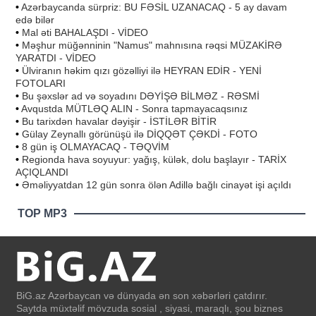
•
Azərbaycanda sürpriz: BU FƏSİL UZANACAQ - 5 ay davam
edə bilər
•
Mal əti BAHALAŞDI - VİDEO
•
Məşhur müğənninin "Namus" mahnısına rəqsi MÜZAKİRƏ
YARATDI - VİDEO
•
Ülviranın həkim qızı gözəlliyi ilə HEYRAN EDİR - YENİ
FOTOLARI
•
Bu şəxslər ad və soyadını DƏYİŞƏ BİLMƏZ - RƏSMİ
•
Avqustda MÜTLƏQ ALIN - Sonra tapmayacaqsınız
•
Bu tarixdən havalar dəyişir - İSTİLƏR BİTİR
•
Gülay Zeynallı görünüşü ilə DİQQƏT ÇƏKDİ - FOTO
•
8 gün iş OLMAYACAQ - TƏQVİM
•
Regionda hava soyuyur: yağış, külək, dolu başlayır - TARİX
AÇIQLANDI
•
Əməliyyatdan 12 gün sonra ölən Adillə bağlı cinayət işi açıldı
TOP MP3
BiG.az Azərbaycan və dünyada ən son xəbərləri çatdırır.
Saytda müxtəlif mövzuda sosial , siyasi, maraqlı, şou biznes