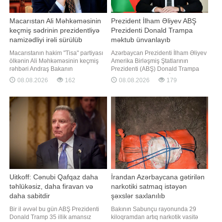
Macarıstan Ali Məhkəməsinin
Prezident İlham Əliyev ABŞ
keçmiş sədrinin prezidentliyə
Prezidenti Donald Trampa
namizədliyi irəli sürülüb
məktub ünvanlayıb
Macarıstanın hakim "Tisa" partiyası
Azərbaycan Prezidenti İlham Əliyev
ölkənin Ali Məhkəməsinin keçmiş
Amerika Birləşmiş Ştatlarının
rəhbəri Andraş Bakanın
Prezidenti (ABŞ) Donald Trampa
prezidentliyə namizədliyini irəli
məktub ünvanlayıb. BİG.AZ -a
08.08.2026
162
08.08.2026
179
sürüb. "Report" "Reuters"ə istinadən
istinadən məktubu təqdim edir:.
xəbər verir ki, bu barədə partiyanın
"Hörmətli cənab Prezident,. Amerika
parlament fraksiyası bildirib.
Birləşmiş Ştatlarının ev sahibliyi ilə
Bakanın avqustun 11-i bu vəzifəyə
2025-ci ilin 8 avqust tarixində
seçiləcəy
Azərbaycan ilə Ermənistan arasınd
Uitkoff: Cənubi Qafqaz daha
İrandan Azərbaycana gətirilən
təhlükəsiz, daha firavan və
narkotiki satmaq istəyən
daha sabitdir
şəxslər saxlanılıb
Bir il əvvəl bu gün ABŞ Prezidenti
Bakının Sabunçu rayonunda 29
Donald Tramp 35 illik amansız
kiloqramdan artıq narkotik vasitə