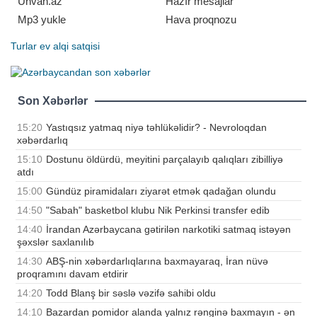
Unvan.az
Hazır mesajlar
Mp3 yukle
Hava proqnozu
Turlar
ev alqi satqisi
Son Xəbərlər
15:20
Yastıqsız yatmaq niyə təhlükəlidir? - Nevroloqdan
xəbərdarlıq
15:10
Dostunu öldürdü, meyitini parçalayıb qalıqları zibilliyə
atdı
15:00
Gündüz piramidaları ziyarət etmək qadağan olundu
14:50
"Sabah" basketbol klubu Nik Perkinsi transfer edib
14:40
İrandan Azərbaycana gətirilən narkotiki satmaq istəyən
şəxslər saxlanılıb
14:30
ABŞ-nin xəbərdarlıqlarına baxmayaraq, İran nüvə
proqramını davam etdirir
14:20
Todd Blanş bir səslə vəzifə sahibi oldu
14:10
Bazardan pomidor alanda yalnız rənginə baxmayın - ən