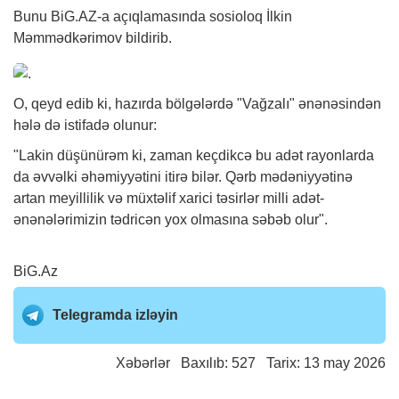
Bunu
BiG.AZ
-a açıqlamasında sosioloq İlkin
Məmmədkərimov bildirib.
O, qeyd edib ki, hazırda bölgələrdə "Vağzalı" ənənəsindən
hələ də istifadə olunur:
"Lakin düşünürəm ki, zaman keçdikcə bu adət rayonlarda
da əvvəlki əhəmiyyətini itirə bilər. Qərb mədəniyyətinə
artan meyillilik və müxtəlif xarici təsirlər milli adət-
ənənələrimizin tədricən yox olmasına səbəb olur".
BiG.Az
Telegramda izləyin
Xəbərlər
Baxılıb: 527 Tarix: 13 may 2026