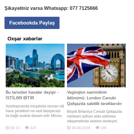
Şikayətiniz varsa Whatsapp:
077 7125666
Facebookda Paylaş
Oxşar xəbərlər
Bu tarixdən havalar dəyişir -
Vaşinqton sammitinin
İSTİLƏR BİTİR
ildönümü: London Cənubi
Qafqazda sabitlik tərəfdarıdır
Azərbaycanda müşahidə olunan isti
hava şəraitinin nə vaxt dəyişəcəyi
Böyük Britaniya Cənubi Qafqazda
ilə bağlı suallar davam edir. Mövzu
möhkəm sülhün əldə edilməsi
ilə bağlı -a danışan AMEA-nın
istiqamətində səylərə dəstəyini
Coğrafiya İnstitutunun şöbə müdiri
təsdiqləyib. xəbər verir ki, bu
00:13
324
08.08.2026
195
Ənvər Əliyev xalq arasında "yayın
barədə Böyük Britaniyanın