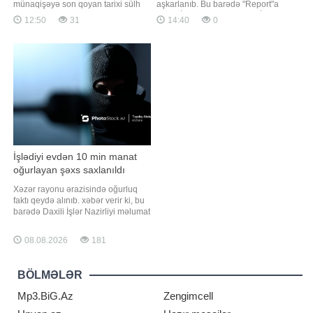
münaqişəyə son qoyan tarixi sülh
aşkarlanıb. Bu barədə "Report"a
müqaviləsini imzalamaq üçün
Daxili İşlər Nazirliyindən (DİN)
12:50
31
14:40
0
Azərbaycan və Ermənistanı bir
məlumat verilib. Bildirilib ki,
araya gətirdi. "Report" xəbər verir ki,
narkokuryerlik etməkdə şübhəli
bunu ABŞ Prezidentinin xüsusi
bilinən, əvvəllər məhkum olunmuş
elçisi Stiv Uitkoff "X" sosial şəbəkə
Sənan Mirzəyev və tanışı olan
hesabındakı paylaşımd
qadın saxlanılıb. Onlardan
ümumilikd
İşlədiyi evdən 10 min manat
oğurlayan şəxs saxlanıldı
Xəzər rayonu ərazisində oğurluq
faktı qeydə alınıb. xəbər verir ki, bu
barədə Daxili İşlər Nazirliyi məlumat
yayıb. Bildirilib ki, zərərçəkmiş şəxs
polisə müraciət edərək yaşadığı
08.08.2026
181
evdən 10 min manat pul vəsaitinin
oğurlandığını bildirib. Polis
əməkdaşlarının keçirdikləri
BÖLMƏLƏR
tədbirlərlə əməli törətməkd
Mp3.BiG.Az
Zengimcell