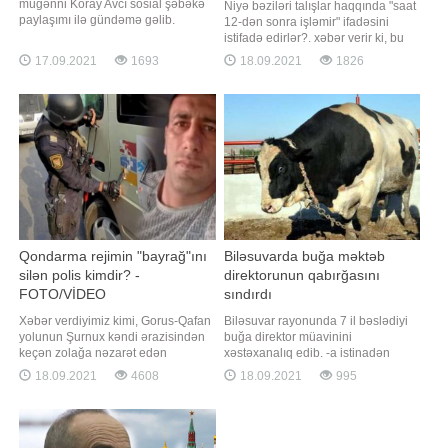
müğənni Koray Avcı sosial şəbəkə
Niyə bəziləri talışlar haqqında "saat
paylaşımı ilə gündəmə gəlib.
12-dən sonra işləmir" ifadəsini
Axşam.az-a istinadən xəbər verir ki,
istifadə edirlər?. xəbər verir ki, bu
atasının fotosunu paylaşan sənətçi
barədə aparıcı, nitq təlimçisi Cəlalə
17.09.2021
1693
18.09.2021
1826
hisslərini belə ifadə edib:. "Mənə
Nəzəroğlu sosial şəbəkədə
belə baxdığının heç fərqində
paylaşım edib. O bildirib ki, bu
olmamışam. Heç oturub içki də
deyim talışların fiziki işlərinə görə
içmədik səninlə. Aşiq olduğumu d
yaranıb:. "Çox təəssüf ki, bizdə
bəziləri insanlar
Qondarma rejimin "bayrağ"ını
Biləsuvarda buğa məktəb
silən polis kimdir? -
direktorunun qabırğasını
FOTO/VİDEO
sındırdı
Xəbər verdiyimiz kimi, Gorus-Qafan
Biləsuvar rayonunda 7 il bəslədiyi
yolunun Şurnux kəndi ərazisindən
buğa direktor müavinini
keçən zolağa nəzarət edən
xəstəxanalıq edib. -a istinadən
Azərbaycan polisi burada hərəkət
xəbər verir ki, hadisə rayonun Aşağı
18.09.2021
4608
18.09.2021
995
edən avtomobilin üzərindəki
Cürəli kəndində məktəb direktoru
qondarma "respublika"nın
Alim Hacıyevin yaşadığı ünvanda
qondarma "bayrağı"nı elə yerindəcə
olub. Hacıyev həyətyanı sahədəki
süngü ilə qazıyıb. Sosial
təssərrüfatında mal-qaraya qulluq