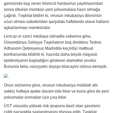
gəmisində baş verən ölümcül hantavirus yayılmasından
sonra ölkələri mümkün yeni yoluxmalara hazır olmağa
çağırıb. Təşkilat bildirir ki, virusun inkubasiya dövrünün
uzun olması səbəbindən qarşıdakı həftələrdə əlavə halların
aşkarlanması mümkündür.
Lent.az-ın xarici mediaya istinadla
xəbərinə
görə,
Ümumdünya Səhiyyə Təşkilatının baş direktoru Tedros
Adhanom Qebreyesus Madriddə keçirdiyi mətbuat
konfransında bildirib ki, hazırda daha böyük miqyaslı
epidemiyanın başladığını göstərən əlamətlər yoxdur.
Bununla belə, vəziyyətin dəyişə biləcəyini istisna etməyib.
Onun sözlərinə görə, virusun inkubasiya müddəti altı-
səkkiz həftəyə qədər davam edə bilər və buna görə də yeni
yoluxmalar sonradan üzə çıxa bilər.
ÜST xüsusilə yüksək risk qrupuna daxil olan şəxslərin
ciddi nəzarətdə saxlanılmasını tövsiyə edib. Təşkilat