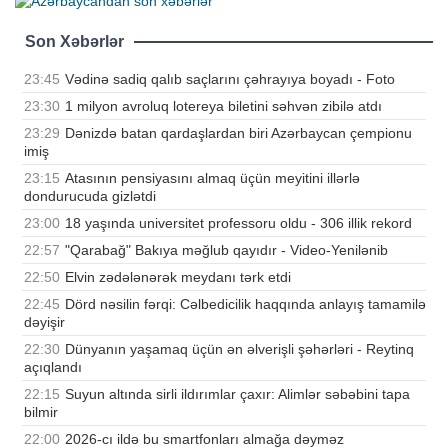
Son Xəbərlər
23:45
Vədinə sadiq qalıb saçlarını çəhrayıya boyadı - Foto
23:30
1 milyon avroluq lotereya biletini səhvən zibilə atdı
23:29
Dənizdə batan qardaşlardan biri Azərbaycan çempionu
imiş
23:15
Atasının pensiyasını almaq üçün meyitini illərlə
dondurucuda gizlətdi
23:00
18 yaşında universitet professoru oldu - 306 illik rekord
22:57
"Qarabağ" Bakıya məğlub qayıdır - Video-Yenilənib
22:50
Elvin zədələnərək meydanı tərk etdi
22:45
Dörd nəsilin fərqi: Cəlbedicilik haqqında anlayış tamamilə
dəyişir
22:30
Dünyanın yaşamaq üçün ən əlverişli şəhərləri - Reytinq
açıqlandı
22:15
Suyun altında sirli ildırımlar çaxır: Alimlər səbəbini tapa
bilmir
22:00
2026-cı ildə bu smartfonları almağa dəyməz