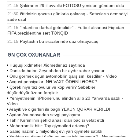
21:45
Şakiranın 29 il əvvəlki FOTOSU yenidən gündəm oldu
21:30
Ətirinizin qoxusu günlərlə qalacaq - Satıcıların demədiyi
sadə üsul
21:15
"İnfantino dərhal getməlidir" - Futbol əfsanəsi Fiqudan
FİFA prezidentinə sərt TƏNQİD
21:15
Paytaxtın bu ərazilərində qaz olmayacaq
ƏN ÇOX OXUNANLAR
•
Hüquqi xidmətlər Xidmetler.az saytında
•
Dənizdə batan Zeynəbdən bir aydır xəbər yoxdur
•
Onu görmək üçün avtomobilin qarşısını kəsdilər - Video
•
Avqust pensiyaları NƏ VAXT ÖDƏNİLƏCƏK?
•
Çörək niyə tez ovulur və köp verir? Səbəblər
düşündüyünüzdən fərqlidir
•
Yeniyetmənin "iPhone"unu əlindən alıb 20 Yanvarda satdı -
Video
•
Arayik və digərləri ilə bağlı YEKUN QƏRAR VERİLDİ
•
Aydan Axundovadan sevgi paylaşımı
•
Tahir Kərimlinin şəhid anası olan bacısı vəfat etdi
•
Məhərrəmlik bitir: Toy qiymətləri artacaq?
•
Sabiq nazirin 1 milyonluq evi yarı qiymətə satıldı
•
Yaddaş və diqqət üçün ən yaxşı içki hansıdır? - Nevroloqdan