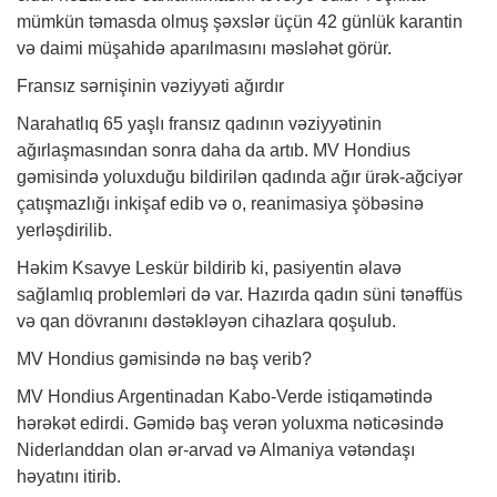
mümkün təmasda olmuş şəxslər üçün 42 günlük karantin
və daimi müşahidə aparılmasını məsləhət görür.
Fransız sərnişinin vəziyyəti ağırdır
Narahatlıq 65 yaşlı fransız qadının vəziyyətinin
ağırlaşmasından sonra daha da artıb. MV Hondius
gəmisində yoluxduğu bildirilən qadında ağır ürək-ağciyər
çatışmazlığı inkişaf edib və o, reanimasiya şöbəsinə
yerləşdirilib.
Həkim
Ksavye Leskür bildirib ki, pasiyentin əlavə
sağlamlıq problemləri də var. Hazırda qadın süni tənəffüs
və qan dövranını dəstəkləyən cihazlara qoşulub.
MV Hondius gəmisində nə baş verib?
MV Hondius Argentinadan Kabo-Verde istiqamətində
hərəkət edirdi. Gəmidə baş verən yoluxma nəticəsində
Niderlanddan olan ər-arvad və Almaniya vətəndaşı
həyatını itirib.