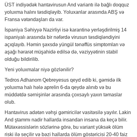
ÜST indiyədək hantavirusun And variantı ilə bağlı doqquz
yoluxma halını təsdiqləyib. Yoluxanlar arasında ABŞ və
Fransa vətəndaşları da var.
İspaniya Səhiyyə Nazirliyi isə karantinə yerləşdirilmiş 14
ispaniyalı arasında bir nəfərdə virusun təsdiqləndiyini
açıqlayıb. Həmin şəxsdə yüngül tənəffüs simptomları və
aşağı hərarət müşahidə edilsə də, vəziyyətinin stabil
olduğu bildirilib.
Yeni yoluxmalar niyə gözlənilir?
Tedros Adhanom Qebreyesus qeyd edib ki, gəmidə ilk
yoluxma halı hələ aprelin 6-da qeydə alınıb və bu
müddətdə sərnişinlər arasında çoxsaylı yaxın təmaslar
olub.
Hantavirus adətən vəhşi gəmiricilər vasitəsilə yayılır. Lakin
And ştammı nadir hallarda insandan insana da keçə bilir.
Mütəxəssislərin sözlərinə görə, bu variant yüksək ölüm
riski ilə seçilir və bəzi hallarda ölüm göstəricisi 20-40 faiz