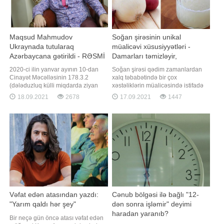
Maqsud Mahmudov
Soğan şirəsinin unikal
Ukraynada tutularaq
müalicəvi xüsusiyyətləri -
Azərbaycana gətirildi - RƏSMİ
Damarları təmizləyir,
xərçəngdən qoruyur
2020-ci ilin yanvar ayının 10-dan
Soğan şirəsi qədim zamanlardan
Cinayət Məcəlləsinin 178.3.2
xalq təbabətində bir çox
(dələduzluq külli miqdarda ziyan
xəstəliklərin müalicəsində istifadə
vurmaqla törədildikdə) maddəsi ilə
olunur. Soğanı və soğan şirəsini
18.09.2021
2678
17.09.2021
1447
Daxili İşlər Nazirliyi tərəfindən
"təbii antibiotik" adlandırırlar.
beynəlxalq axtarışa verilmiş
Qədimdə irinli yaralar və müxtəlif
Mahmudov Maqsud Soltan oğlu bu
bakterial infeksiyaların
il iyul ayında Ukrayna Respublikası
müalicəsində soğan şirəsi çox
ərazisində tutulub. Bu barədə Baş
geniş istifadə olunurdu. Bu haqda
Prokurorlu
məlumatla
Vəfat edən atasından yazdı:
Cənub bölgəsi ilə bağlı "12-
"Yarım qaldı hər şey"
dən sonra işləmir" deyimi
haradan yaranıb?
Bir neçə gün öncə atası vəfat edən