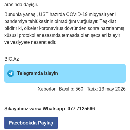
arasında dəyişir.
Bununla yanaşı, ÜST hazırda COVID-19 miqyaslı yeni
pandemiya təhlükəsinin olmadığını vurğulayır. Təşkilat
bildirir ki, ölkələr koronavirus dövründən sonra hazırlanmış
xüsusi protokollar əsasında təmasda olan şəxsləri izləyir
və vəziyyətə nəzarət edir.
BiG.Az
Telegramda izləyin
Xəbərlər
Baxılıb: 560 Tarix: 13 may 2026
Şikayətiniz varsa Whatsapp:
077 7125666
Facebookda Paylaş