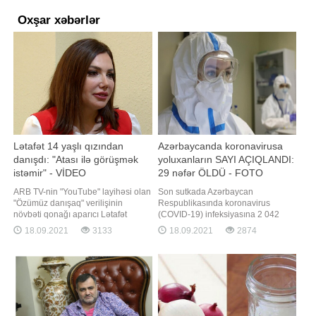
Oxşar xəbərlər
Lətafət 14 yaşlı qızından
Azərbaycanda koronavirusa
danışdı: "Atası ilə görüşmək
yoluxanların SAYI AÇIQLANDI:
istəmir" - VİDEO
29 nəfər ÖLDÜ - FOTO
ARB TV-nin "YouTube" layihəsi olan
Son sutkada Azərbaycan
"Özümüz danışaq" verilişinin
Respublikasında koronavirus
növbəti qonağı aparıcı Lətafət
(COVID-19) infeksiyasına 2 042
Ələkbərova olub. Tanınmış aparıcı
yeni yoluxma faktı qeydə alınıb, 3
18.09.2021
3133
18.09.2021
2874
tək övlad böyütməyin çətin
224 nəfər müalicə olunaraq sağalıb.
olduğunu deyib:. "Qızım artıq məni
Nazirlər Kabineti yanında Operativ
başa düşür. Çox yaxşı dost
Qərargahdan verilən məlumata
olmuşuq. Musiqini çox sevir. Vokal
görə, COVID-19 üçün götürülən
dərsi alır. Qızımın 1
analiz nümunələri müsbət çıxmış 29
nəfər vəfat edib. İndiyədə