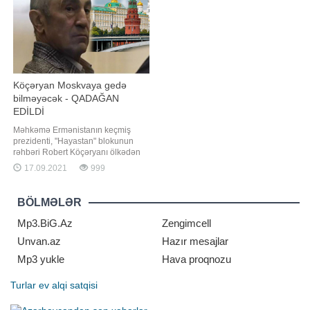
şəbəkələrdə yayılan məlumata
edərkən buğa ona qəfil hücum edib.
görə, həmi
Nəticəd
Köçəryan Moskvaya gedə
bilməyəcək - QADAĞAN
EDİLDİ
Məhkəmə Ermənistanın keçmiş
prezidenti, "Hayastan" blokunun
rəhbəri Robert Köçəryanı ölkədən
çıxmasını qadağan edib. APA-nın
17.09.2021
999
məlumatına görə, bu barədə
"Hayastan" blokunun mətbuat
xidməti məlumat yayıb. Bildirilib ki,
BÖLMƏLƏR
təxminən bir həftə əvvəl Rusiyanın
hakim "Vahid Rusiya"
Mp3.BiG.Az
Zengimcell
Unvan.az
Hazır mesajlar
Mp3 yukle
Hava proqnozu
Turlar
ev alqi satqisi