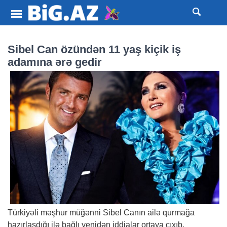
Sibel Can özündən 11 yaş kiçik iş
adamına ərə gedir
Türkiyəli məşhur müğənni Sibel Canın ailə qurmağa
hazırlaşdığı ilə bağlı yenidən iddialar ortaya çıxıb.