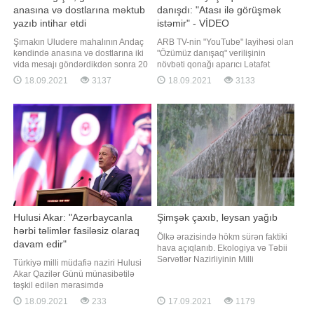
anasına və dostlarına məktub
danışdı: "Atası ilə görüşmək
yazıb intihar etdi
istəmir" - VİDEO
Şırnakın Uludere mahalının Andaç
ARB TV-nin "YouTube" layihəsi olan
kəndində anasına və dostlarına iki
"Özümüz danışaq" verilişinin
vida mesajı göndərdikdən sonra 20
növbəti qonağı aparıcı Lətafət
yaşlı bir gənc 35 metr yüksəklikdəki
Ələkbərova olub. Tanınmış aparıcı
18.09.2021
3137
18.09.2021
3133
uçurumdan tullanaraq intihar edib.
tək övlad böyütməyin çətin
Anasına göndərdiyi mesajda gəncin
olduğunu deyib:. "Qızım artıq məni
"Məni bağışla, gözəl anam.
başa düşür. Çox yaxşı dost
Qardaşlarıma və dostlarıma vaxt
olmuşuq. Musiqini çox sevir. Vokal
ayırmadan köçüb getdim"
dərsi alır. Qızımın 1
Hulusi Akar: "Azərbaycanla
Şimşək çaxıb, leysan yağıb
hərbi təlimlər fasiləsiz olaraq
Ölkə ərazisində hökm sürən faktiki
davam edir"
hava açıqlanıb. Ekologiya və Təbii
Sərvətlər Nazirliyinin Milli
Türkiyə milli müdafiə naziri Hulusi
Hidrometeorologiya Xidmətindən -a
Akar Qazilər Günü münasibətilə
verilən məlumata görə, saat 21.00-a
təşkil edilən mərasimdə
olan məlumata əsasən Şəki,
Azərbaycana dəstək çıxışı edib. Bu
18.09.2021
233
17.09.2021
1179
Daşkəsən, Gədəbəy, Göy-göl,
barədə məlumat Türkiyə Milli