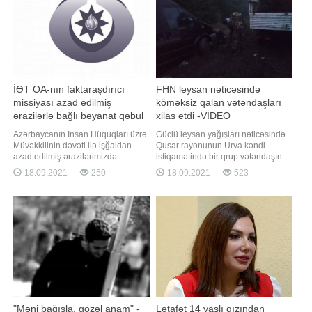
qərar
geniş istifadə olunurdu. Bu haqda
məlumatla
İƏT OA-nın faktaraşdırıcı
FHN leysan nəticəsində
missiyası azad edilmiş
köməksiz qalan vətəndaşları
ərazilərlə bağlı bəyanat qəbul
xilas etdi -VİDEO
edib
Azərbaycanın İnsan Hüquqları üzrə
Güclü leysan yağışları nəticəsində
Müvəkkilinin dəvəti ilə işğaldan
Qusar rayonunun Urva kəndi
azad edilmiş ərazilərimizdə
istiqamətində bir qrup vətəndaşın
monitorinq aparmaq üçün
köməksiz vəziyyətdə qalması
18.09.2021
250
18.09.2021
523
ölkəmizdə rəsmi səfərdə olan İslam
barədə Fövqəladə Hallar
Əməkdaşlıq Təşkilatının
Nazirliyinin "112" qaynar telefon
Ombudsmanlar Assosiasiyasının
xəttinə məlumat daxil olub. -ın
(İƏT OA) nümayəndə heyəti ilə
Fövqəladə Hallar Nazirliyinin (FHN)
Ombudsman Aparatında mətbuat
saytına istinadən verdiyi xəbərinə
konfransı keçirilib. Bu barədə
görə
BİG.AZ-
"Məni bağışla, gözəl anam" -
Lətafət 14 yaşlı qızından