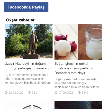
Facebookda Paylaş
Oxşar xəbərlər
Üzeyir Hacıbəylinin doğum
Soğan şirəsinin unikal
günü Şuşada qeyd olunacaq
müalicəvi xüsusiyyətləri -
Damarları təmizləyir,
Bu gün Azərbaycan xalqının dahi
xərçəngdən qoruyur
oğlu, musiqi mədəniyyətimizin
Soğan şirəsi qədim zamanlardan
korifeyi Üzeyir Hacıbəylinin doğum
xalq təbabətində bir çox
günüdür. xəbər verir ki, 1995-ci ildə
xəstəliklərin müalicəsində istifadə
isə ümummilli lider Heydər Əliyevin
olunur. Soğanı və soğan şirəsini
18.09.2021
381
17.09.2021
1447
fərmanı ilə dahi bəstəkarın anadan
"təbii antibiotik" adlandırırlar.
olmasının 110 illik yubileyi
Qədimdə irinli yaralar və müxtəlif
ərəfəsində 18 sentyabrın Milli
bakterial infeksiyaların
Musiqi Günü kimi qeyd olunması
müalicəsində soğan şirəsi çox