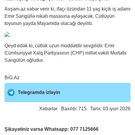
Axşam.az
xəbər
verir ki, ifaçı özündən 11 yaş kiçik iş adamı
Emir Sarıgüllə nikah masasına əyləşəcək. Cütlüyün
toyunun yayda Mayamidə olacağı deyilib.
Qeyd edək ki, cütlük uzun müddətdir sevgilidir. Emir
Cümhuriyyət Xalq Partiyasının (CHP) millət vəkili Murtafa
Sarıgülün oğludur.
BiG.Az
Telegramda izləyin
Xəbərlər
Baxılıb: 715 Tarix: 03 iyun 2026
Şikayətiniz varsa Whatsapp:
077 7125666