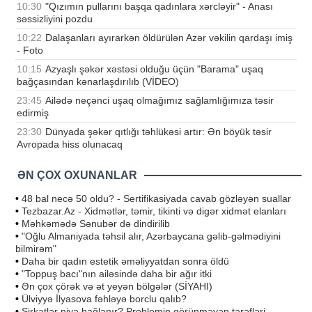
10:30
"Qızımın pullarını başqa qadınlara xərcləyir" - Anası
səssizliyini pozdu
10:22
Dalaşanları ayırarkən öldürülən Azər vəkilin qardaşı imiş
- Foto
10:15
Azyaşlı şəkər xəstəsi olduğu üçün "Barama" uşaq
bağçasından kənarlaşdırılıb (VİDEO)
23:45
Ailədə neçənci uşaq olmağımız sağlamlığımıza təsir
edirmiş
23:30
Dünyada şəkər qıtlığı təhlükəsi artır: Ən böyük təsir
Avropada hiss olunacaq
ƏN ÇOX OXUNANLAR
•
48 bal necə 50 oldu? - Sertifikasiyada cavab gözləyən suallar
•
Tezbazar.Az - Xidmətlər, təmir, tikinti və digər xidmət elanları
•
Məhkəmədə Sənubər də dindirilib
•
"Oğlu Almaniyada təhsil alır, Azərbaycana gəlib-gəlmədiyini
bilmirəm"
•
Daha bir qadın estetik əməliyyatdan sonra öldü
•
"Toppuş bacı"nın ailəsində daha bir ağır itki
•
Ən çox çörək və ət yeyən bölgələr (SİYAHI)
•
Ülviyyə İlyasova fəhləyə borclu qalıb?
•
Şirkətlər niyə bağlanır? Problemin görünməyən tərəfləri