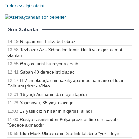
Turlar
ev alqi satqisi
Son Xəbərlər
14:19
Rəqsanənin I Elizabet obrazı
13:58
Tezbazar.Az - Xidmətlər, təmir, tikinti və digər xidmət
elanları
13:55
Ən çox turist bu rayona gedib
12:41
Sabah 40 dərəcə isti olacaq
12:17
İTV əməkdaşlarının çəkiliş aparmasına mane oldular -
Polis araşdırır - Video
12:01
16 yaşlı Asimanın da meyiti tapıldı
11:28
Yaşasaydı, 35 yaşı olacaqdı…
11:03
17 yaşlı qızın nişanının qarşısı alındı
11:00
Rusiya rəsmisindən Polşa prezidentinə sərt cavab:
"Sadəcə axmaqdır"
10:55
Elon Musk Ukraynanın Starlink tələbinə "yox" deyir