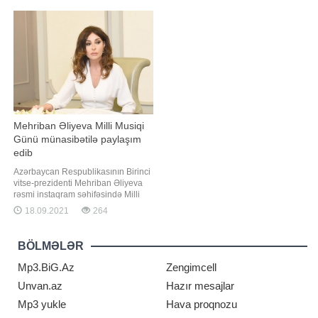
Quba, Ləzə, Qusar, Oğuz, Kişçay
Müdafiə Nazirliyinin rəsmi saytında
(Şəki), Balakən, Sarıbaş(Qax),
yerləşdirilib. Qəhrəman Türkiyə
Sahdağ, Zaqatala
ordusunun sivilizasiyanın və tarixin
yüklədiyi məsuliyyət hissi ilə dost və
qarda
Mehriban Əliyeva Milli Musiqi
Günü münasibətilə paylaşım
edib
Azərbaycan Respublikasının Birinci
vitse-prezidenti Mehriban Əliyeva
rəsmi instaqram səhifəsində Milli
Musiqi Günü ilə bağlı paylaşım
18.09.2021
264
edib. "Report" xəbər verir ki,
paylaşımda deyilir:. "18 Sentyabr
Milli Musiqi Günüdür. Bu gün
BÖLMƏLƏR
doğum günlərini qeyd etdiyimiz
görkəmli Azərbaycan bəstəkarlar
Mp3.BiG.Az
Zengimcell
Unvan.az
Hazır mesajlar
Mp3 yukle
Hava proqnozu