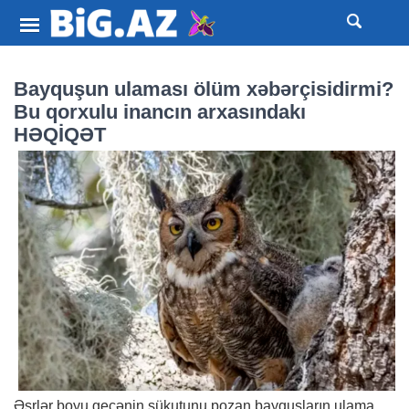
Bayquşun ulaması ölüm xəbərçisidirmi?
Bu qorxulu inancın arxasındakı
HƏQİQƏT
Əsrlər boyu gecənin sükutunu pozan bayquşların ulama