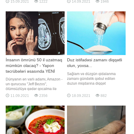
15.09.2021
1222
14.09.2021
1946
istinadən xəbər verir ki, petisiyada
ki, hadisə anbaan inşaat
ölkənin adının Aotearoa olaraq
meydançasının təhlükəsizlik
dəyişdirilməsi, şəhərlərin,
kameraları tərəfindən qeydə alınıb.
qəsəbələrin və yerləri
Görüntülərdə qadının onun üstünə
düşən armatur dirəklərdən
yayınmağa çalışdığ
İnsanın ömrünü 50 il uzatmaq
Duz istifadəsi zamanı diqqətli
mümkün olacaq? - Yapon
olun, yoxsa...
təcrübələri əsasında YENİ
Sağlam və düzgün qidalanma
TEXNOLOGİYA
zamanı gündəlik qəbul edilən
Dünyanın ən varlı adamı, Amazon -
duzun miqdarına diqqət
un qurucusu "Jeff Bezos",
yetirilməlidir. Gündəlik duzun
ölümsüzlüyə qədər qocalma ilə
normal qəbulu üçün aşağıdakılara
mübarizə texnologiyaları yaradan
11.09.2021
2356
18.09.2021
882
diqqət yerirmək lazımdır:. * Duz
"Altos Labs" startapının sərmayəçisi
qəbulu və arterial təzyiq arasında
olub. Bu barədə "MIT Tech Review"
bir yaxınlıq var. Belə ki, çox duz
məlumat yayıb. Şirkət yaşlanma
qəbulu artıq mayenin qəbuluna və
prosesini öyrənir və qocalmanı
təzyiqin yüksəlməsin
məğlub etmək üçü