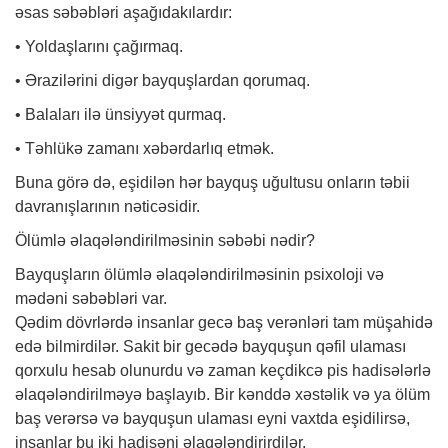
əsas səbəbləri aşağıdakılardır:
• Yoldaşlarını çağırmaq.
• Ərazilərini digər bayquşlardan qorumaq.
• Balaları ilə ünsiyyət qurmaq.
• Təhlükə zamanı xəbərdarlıq etmək.
Buna görə də, eşidilən hər bayquş uğultusu onların təbii
davranışlarının nəticəsidir.
Ölümlə əlaqələndirilməsinin səbəbi nədir?
Bayquşların ölümlə əlaqələndirilməsinin psixoloji və
mədəni səbəbləri var.
Qədim dövrlərdə insanlar gecə baş verənləri tam müşahidə
edə bilmirdilər. Sakit bir gecədə bayquşun qəfil ulaması
qorxulu hesab olunurdu və zaman keçdikcə pis hadisələrlə
əlaqələndirilməyə başlayıb. Bir kənddə xəstəlik və ya ölüm
baş verərsə və bayquşun ulaması eyni vaxtda eşidilirsə,
insanlar bu iki hadisəni əlaqələndirirdilər.