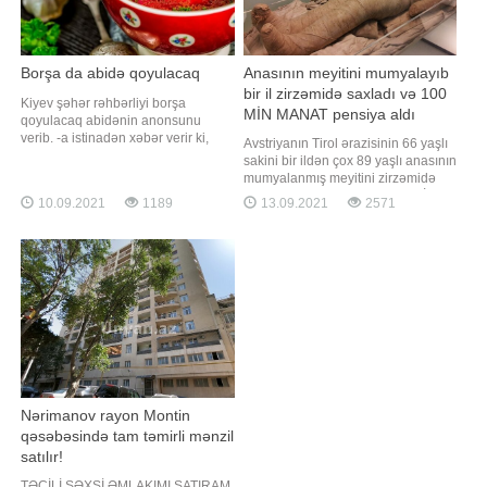
Borşa da abidə qoyulacaq
Anasının meyitini mumyalayıb
bir il zirzəmidə saxladı və 100
Kiyev şəhər rəhbərliyi borşa
MİN MANAT pensiya aldı
qoyulacaq abidənin anonsunu
verib. -a istinadən xəbər verir ki,
Avstriyanın Tirol ərazisinin 66 yaşlı
abidənin qastroturizmin
sakini bir ildən çox 89 yaşlı anasının
populyarlaşdırılması baxımından
mumyalanmış meyitini zirzəmidə
əhəmiyyətli olacağı bildirilib.
saxlayaraq, pensiyasını alıb. BİG.AZ
10.09.2021
1189
13.09.2021
2571
Müvafiq təşəbbüsü aşpaz Yevgeni
xəbər verir ki, bu barədə "BBC
Klopotenko irəli sürüb. O,
News" yazır. Polisin məlumatına
Ukraynada duzlu xiyara, qarpıza,
görə, demensiya xəstəsi olan qadın
dondurmaya və bu kimi qida
2020-ci ilin iyun ayında qocalıqdan
vasitələrin
vəfat edib
Nərimanov rayon Montin
qəsəbəsində tam təmirli mənzil
satılır!
TƏCİLİ ŞƏXSİ ƏMLAKIMI SATIRAM