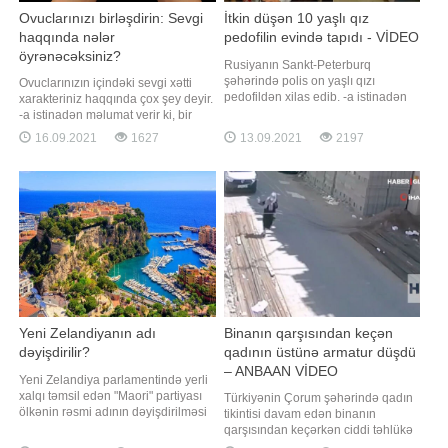
Ovuclarınızı birləşdirin: Sevgi
İtkin düşən 10 yaşlı qız
haqqında nələr
pedofilin evində tapıdı - VİDEO
öyrənəcəksiniz?
Rusiyanın Sankt-Peterburq
şəhərində polis on yaşlı qızı
Ovuclarınızın içindəki sevgi xətti
pedofildən xilas edib. -a istinadən
xarakteriniz haqqında çox şey deyir.
xəbər verir ki, məlumata görə,
-a istinadən məlumat verir ki, bir
sentyabrın 9 -da axşam saatlarında
insanın əlləri o insan haqqında çox
16.09.2021
1627
13.09.2021
2197
məktəbli qızın atası Leninqrad
şey deyə bilər. Bu, uzun müddətdir
vilayətinin polisə müraciət edərək,
ki, xarakter təhlili aparan insanlar
qızının dərsdən sonra evə
üçün təsirli bir üsuldur. Əgər bu sizə
qayıtmadığını bildirib. Polis itkin
də maraqlıdırsa, o zaman
düşən məktəblini
ovuclarınızı birləşdirin
Yeni Zelandiyanın adı
Binanın qarşısından keçən
dəyişdirilir?
qadının üstünə armatur düşdü
– ANBAAN VİDEO
Yeni Zelandiya parlamentində yerli
xalqı təmsil edən "Maori" partiyası
Türkiyənin Çorum şəhərində qadın
ölkənin rəsmi adının dəyişdirilməsi
tikintisi davam edən binanın
üçün parlamentə təqdim edəcəyi
qarşısından keçərkən ciddi təhlükə
petisiyanı onlayn imza üçün açıb. -a
ilə üzləşib. -a istinadən xəbər verir