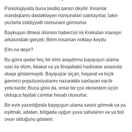
Psixologiyada buna təsdiq qərəzi deyilir. İnsanlar
inandıqlarını dəstəkləyən nümunələri xatırlayırlar, lakin
yüzlərlə ziddiyyətli nümunəni görmürlər.
Baykuşun ötmesi ölümün habercisi mi Korkutan inanışın
arkasındaki gerçek: Bilim insanları noktayı koydu
Elm nə deyir?
Bu günə qədər heç bir elmi araşdırma bayquşun ulama
səsi ilə ölüm, fəlakət və ya fövqəltəbii hadisələr arasında
əlaqə göstərməyib. Bayquşlar siçan, həşərat və kiçik
gəmirici populyasiyalarını nəzarətdə saxlayan vacib
yırtıcılardır. Buna görə də, onlar bir çox ekosistem üçün
olduqca faydalı canlılar hesab olunurlar.
Bir evin yaxınlığında bayquşun ulama səsini görmək və ya
eşitmək, adətən, bölgədə uyğun yuva sahəsinin və ya bol
ovun olduğunu göstərir.