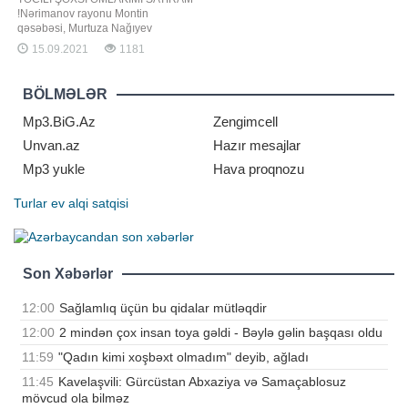
!Nərimanov rayonu Montin
qəsəbəsi, Murtuza Nağıyev
küçəsində yeni tikili 16 mərtəbəli
15.09.2021
1181
binanın 6-cı mərtəbəsində yerləşir.
Tikili sahəsi 52 kv.m olan mənzil
yataq otağı, zal+studio mətbəx,
BÖLMƏLƏR
sanitar qovşaq, dəhliz və iki
eyvandan ibarətdir. Qaz, su, işıq
Mp3.BiG.Az
Zengimcell
daimidir. İstilik sistem
Unvan.az
Hazır mesajlar
Mp3 yukle
Hava proqnozu
Turlar
ev alqi satqisi
Son Xəbərlər
12:00
Sağlamlıq üçün bu qidalar mütləqdir
12:00
2 mindən çox insan toya gəldi - Bəylə gəlin başqası oldu
11:59
"Qadın kimi xoşbəxt olmadım" deyib, ağladı
11:45
Kavelaşvili: Gürcüstan Abxaziya və Samaçablosuz
mövcud ola bilməz