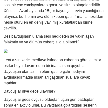
səsi bir çox cəmiyyətlərdə qorxu və sirr ilə əlaqələndirilib.
Xüsusilə Azərbaycanda "Əgər bayquş bir evin yaxınlığında
ulayırsa, bu, həmin evə ölüm
xəbəri
gətirir" inancı nəsildən-
nəslə ötürülən ən geniş yayılmış xurafatlardan birinə
çevrilib.
Bəs bayquşların ulama səsi həqiqətən də yaxınlaşan
fəlakətin və ya ölümün xəbərçisi ola bilərmi?
Lent.az-ın xarici mediaya istinadən xəbərinə görə, alimlər
əsrlər boyu davam edən bir inanca son qoyublar.
Bayquşun ulamasının ölüm gətirib-gətirmədiyini
aydınlaşdırmaqla insanları çaşdıran suallara cavab
tapıblar.
Bayquşlar niyə gecə ulayırlar?
Bayquşlar gecə ovçusu olduqları üçün gün batdıqdan
sonra ən aktiv olurlar. Bu vaxtlarda çıxardıqları səslərin