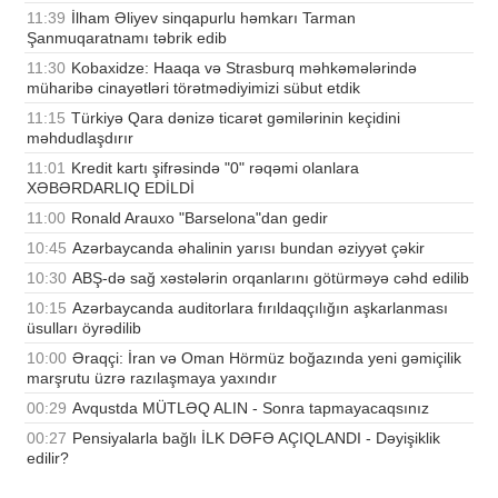
11:39
İlham Əliyev sinqapurlu həmkarı Tarman
Şanmuqaratnamı təbrik edib
11:30
Kobaxidze: Haaqa və Strasburq məhkəmələrində
müharibə cinayətləri törətmədiyimizi sübut etdik
11:15
Türkiyə Qara dənizə ticarət gəmilərinin keçidini
məhdudlaşdırır
11:01
Kredit kartı şifrəsində "0" rəqəmi olanlara
XƏBƏRDARLIQ EDİLDİ
11:00
Ronald Arauxo "Barselona"dan gedir
10:45
Azərbaycanda əhalinin yarısı bundan əziyyət çəkir
10:30
ABŞ-də sağ xəstələrin orqanlarını götürməyə cəhd edilib
10:15
Azərbaycanda auditorlara fırıldaqçılığın aşkarlanması
üsulları öyrədilib
10:00
Əraqçi: İran və Oman Hörmüz boğazında yeni gəmiçilik
marşrutu üzrə razılaşmaya yaxındır
00:29
Avqustda MÜTLƏQ ALIN - Sonra tapmayacaqsınız
00:27
Pensiyalarla bağlı İLK DƏFƏ AÇIQLANDI - Dəyişiklik
edilir?