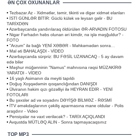
ƏN ÇOX OXUNANLAR
•
Tezbazar.Az - Xidmətlər, təmir, tikinti və digər xidmət elanları
•
İSTİ GÜNLƏR BİTİR: Güclü külək və leysan gəlir - BU
TARİXDƏN
•
Azərbaycanda yandırılaraq öldürülən ƏR-ARVADIN FOTOSU
•
Nigar Fərhadın həbs olunan əri kimdir, nə işlə məşğuldur? -
FOTO
•
"Arzum" ilə bağlı YENİ XƏBƏR - Məhkəmədən sonra…
•
Mal əti BAHALAŞDI - VİDEO
•
Azərbaycanda sürpriz: BU FƏSİL UZANACAQ - 5 ay davam
edə bilər
•
Məşhur müğənninin "Namus" mahnısına rəqsi MÜZAKİRƏ
YARATDI - VİDEO
•
16 yaşlı Asimanın da meyiti tapıldı
•
Doğuş Xoşqədəmin qısqanclığından DANIŞDI
•
Ülviranın həkim qızı gözəlliyi ilə HEYRAN EDİR - YENİ
FOTOLARI
•
Bu şəxslər ad və soyadını DƏYİŞƏ BİLMƏZ - RƏSMİ
•
İTV əməkdaşlarının çəkiliş aparmasına mane oldular - Polis
araşdırır - Video
•
Pensiyalar nə vaxt veriləcək? - TARİX AÇIQLANDI
•
Avqustda MÜTLƏQ ALIN - Sonra tapmayacaqsınız
TOP MP3