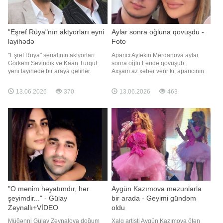
"Eşref Rüya"nın aktyorları eyni
Aylar sonra oğluna qovuşdu -
layihədə
Foto
"Eşref Rüya" serialının aktyorları
Aparıcı Aytəkin Mərdanova aylar
Görkem Sevindik və Kaan Turqut
sonra oğlu Fəridə qovuşub.
yeni layihədə bir araya gəlirlər.
Axşam.az xəbər verir ki, aparıcının
Axşam.az xəbər verir ki, onlar
Macarıstanda təhsil alan övladı
"Kantin" filmində birlikdə rol
Bakıya qayıdıb. O, oğlu ilə foto
13.06.2026
370
13.06.2026
463
alacaqlar. Qorxu-komediya
paylaşaraq "Fəridim, ürəyim, xoş
janrındakı filmdə Görkem Sevindik
gəlmisən" şərhini yazıb. Aytəkin
"Həkim", Kaan Turqut isə "Esat"
bildirib ki, oğlu birinci kursu başa
obrazın
vurub və tətəil üçün Bakıy
"O mənim həyatımdır, hər
Aygün Kazımova məzunlarla
şeyimdir..." - Gülay
bir arada - Geyimi gündəm
Zeynallı+VİDEO
oldu
Müğənni Gülay Zeynalova doğum
Xalq artisti Aygün Kazımova ötən