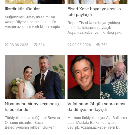
İllərdir küsülüdülər
Elşad Xose həyat yoldaşı ilə
foto paylaşdı
Müğənnilər Günay İbrahimli və
Xatun Əliyeva illərdir küsülüdür.
Reper Elşad Xose həyat yoldaşı
Axşam.az xəbər verir ki, bu haqda
Lətifə ilə fotosunu paylaşıb.
Xatun "Afaqla 10lar" proqramında
Axşam.az xəbər verir ki, ifaçı şəkli
deyib. Sənətçi bildirib ki, adi bir
sosial şəbəkə hesabında paylaşıb.
məsələyə görə danışmırlar:. "Heç
Qeyd edək ki, Elşad və Lətifə 2021-
08.06.2026
514
08.06.2026
758
nəyin üstündə oldu. İnşallah,
ci ildə ailə qurub. Bu, reperin ikinci
barışarıq. Qəlbimdə kin daşımıram.
nikahıdır
Ona uğurlar arzu edirəm
Nişanından bir ay keçməmiş
Vəfatından 24 gün sonra atası
həbs olundu
da dünyasını dəyişdi
Türkiyəli aktrisa, müğənni Sevcan
Mərhum türkiyəli aktyor Alp Balkanın
Orhanın nişanlısı, Buca
atası Mustafa Balkan dünyasını
Bələdiyyəsinin rəhbəri Görkem
dəyişib. Axşam.az xəbər verir ki,
Duman həbs olunub. Axşam.az
oğlunun itkisinə dözə bilməyən