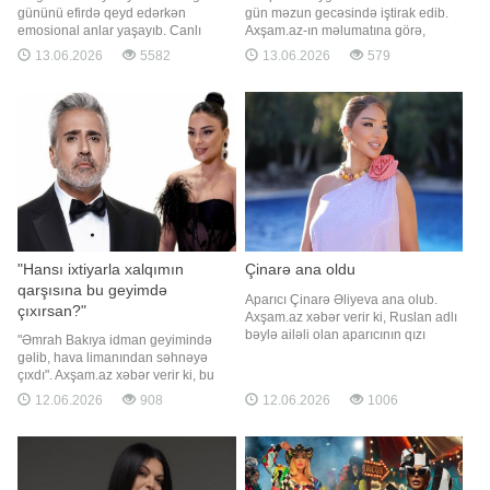
gününü efirdə qeyd edərkən
gün məzun gecəsində iştirak edib.
emosional anlar yaşayıb. Canlı
Axşam.az-ın məlumatına görə,
yayım zamanı ailəsindən və
məzunlar üçün səhnəyə çıxan Pop
13.06.2026
5582
13.06.2026
579
qızından danışan sənətçi
kraliçasının çıxışı maraqlı anlarla
duyğulanıb. Gülay hisslərinə hakim
yadda qalıb. Kazımovanın çəhrayı,
ola bilməyib və gözləri dolub.
"Barbie" üslubunda seçdiyi geyim
Müğənninin kövrəldiyi anlar həm
sosial şəbəkələrdə müzakirə
studiyadakı qonaqların, həm də
mövzusuna çevrilib. Müğənninin
tamaşaçıların diqqətini çəkib. Efird
istifad
"Hansı ixtiyarla xalqımın
Çinarə ana oldu
qarşısına bu geyimdə
Aparıcı Çinarə Əliyeva ana olub.
çıxırsan?"
Axşam.az xəbər verir ki, Ruslan adlı
bəylə ailəli olan aparıcının qızı
"Əmrah Bakıya idman geyimində
dünyaya gəlib. Cütlük körpəyə
gəlib, hava limanından səhnəyə
Mədinə adını qoyub. Qeyd edək ki,
çıxdı". Axşam.az xəbər verir ki, bu
bir neçə il əvvəl Çinarə övladını
sözləri aparıcı Vüsalə Əlizadə
12.06.2026
908
12.06.2026
1006
itirmişdi
verilişində deyib. Aparıcı türkiyəli
ifaçı Əmrah və Çelikin Bakıda
konsert zamanı tamaşaçılara
hörmətsizlik etdiyini deyib:. "Yandım,
töküldüm ki, o gündə səhnəy