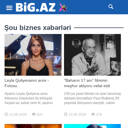
Şou biznes xəbərləri
Leyla Quliyevanın arxiv -
"Baharın 17 anı" filminin
Fotosu
məşhur aktyoru vəfat etdi
Aparıcı Leyla Quliyeva arxiv
150-yə yaxın filmdə rol alan tanınmış
fotosunu izləyiciləri ilə bölüşüb.
latviyalı kinoaktyor Paul Butkeviç 85
Axşam.az xəbər verir ki, aparıcı
yaşında dünyasını dəyişib. xəbər
fotonun 1987-ci ildə lentə alındığını
verir ki, bu barədə "Baltijas Balss"
bildirib. Sözügedən şəkli təqdim
xəbər portalı məlumat yayıb. Aktyor
13.06.2026
420
13.06.2026
378
edirik:
postsovet məkanında daha çox
sovet kino layihələrində, o cümlədən
"Baharın 17 anı" və "Qardemarinlər