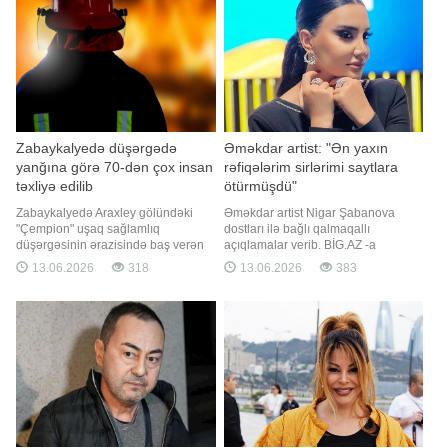
Zabaykalyedə düşərgədə
Əməkdar artist: "Ən yaxın
yanğına görə 70-dən çox insan
rəfiqələrim sirlərimi saytlara
təxliyə edilib
ötürmüşdü"
Zabaykalyedə Araxley gölündəki
Əməkdar artist Nigar Şabanova
"Çempion" uşaq sağlamlıq
dostları ilə bağlı qalmaqallı
düşərgəsinin ərazisində baş verən
açıqlamalar verib. BİG.AZ -a
yanğınla əlaqədar insanlar təxliyə
istinadən bildirir ki, müğənni bu
13.06.2026
318
13.06.2026
383
olunub. "Report" "İnterfaks"a
barədə "Öz aramızda" verilişində
istinadən xəbər verir ki, bu barədə
danışıb. O bildirib ki, həyatının ən
Rusiya Fövqəladə Hallar Nazirliyinin
çətin dövrlərində etibar etdiyi
(FHN) diyar üzrə Baş İdarəsinin
insanlar tərəfindən xəyanətlə
mətbuat xidmət
üzləşib:. "Mənim ən ağır günlərimd