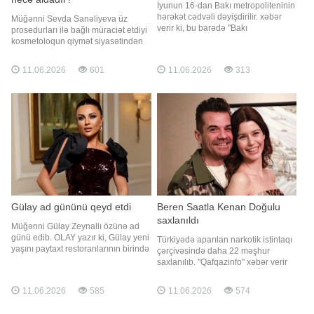
İyunun 16-dan Bakı metropoliteninin
hərəkət cədvəli dəyişdirilir. xəbər
Müğənni Sevda Sanəliyeva üz
verir ki, bu barədə "Bakı
prosedurları ilə bağlı müraciət etdiyi
Metropoliteni" QSC məlumat yayıb.
kosmetoloqun qiymət siyasətindən
Bildirilib ki, ali məktəblərdə və
narazı qaldığını açıqlayıb. XALQ
ümumtəhsil müəssisələrində
xəbər verir ki, sənətçi bununla bağlı
11.06.2026
601
11.06.2026
313
müntəzəm tədris prosesinin başa
sosial şəbəkə hesabında paylaşım
çatması, həmçinin fəal istirahət
edərək izləyicilərini diqqətli olmağa
dövrünün başlanması ilə əlaqəda
çağırıb. Sevda Sanəliyevanın
sözlərinə görə, eyni prosedu
Gülay ad gününü qeyd etdi
Beren Saatla Kenan Doğulu
saxlanıldı
Müğənni Gülay Zeynallı özünə ad
günü edib. OLAY yazır ki, Gülay yeni
Türkiyədə aparılan narkotik istintaqı
yaşını paytaxt restoranlarının birində
çərçivəsində daha 22 məşhur
qarşılayıb. Sənətçinin xoş günündə
saxlanılıb. "Qafqazinfo" xəbər verir
yaxın dostları, həmkarları iştirak edib
ki, bununla bağlı Türkiyə KİV
məlumat yayıb. Bildirilib ki, onların
11.06.2026
585
11.06.2026
574
arasında Kenan Doğulu və həyat
yoldaşı Beren Saat, Enis Arıkan,