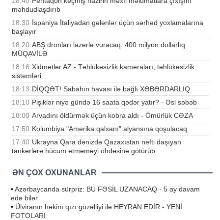
18:40
Pentaqon keçmiş nazirin məxfi məlumatlara çıxışını
məhdudlaşdırıb
18:30
İspaniya İtaliyadan gələnlər üçün sərhəd yoxlamalarına
başlayır
18:20
ABŞ dronları lazerlə vuracaq: 400 milyon dollarlıq
MÜQAVİLƏ
18:16
Xidmetler.AZ - Təhlükəsizlik kameraları, təhlükəsizlik
sistemləri
18:13
DİQQƏT! Sabahın havası ilə bağlı XƏBƏRDARLIQ
18:10
Pişiklər niyə gündə 16 saata qədər yatır? - Əsl səbəb
18:00
Arvadını öldürmək üçün kobra aldı - Ömürlük CƏZA
17:50
Kolumbiya "Amerika qalxanı" alyansına qoşulacaq
17:40
Ukrayna Qara dənizdə Qazaxıstan nefti daşıyan
tankerlərə hücum etməməyi öhdəsinə götürüb
ƏN ÇOX OXUNANLAR
•
Azərbaycanda sürpriz: BU FƏSİL UZANACAQ - 5 ay davam
edə bilər
•
Ülviranın həkim qızı gözəlliyi ilə HEYRAN EDİR - YENİ
FOTOLARI