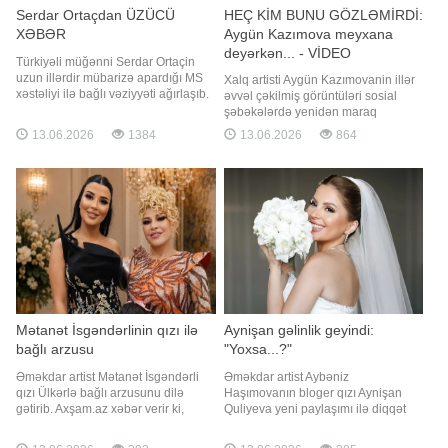
Serdar Ortaçdan ÜZÜCÜ
HEÇ KİM BUNU GÖZLƏMİRDİ:
XƏBƏR
Aygün Kazımova meyxana
deyərkən... - VİDEO
Türkiyəli müğənni Serdar Ortaçin
uzun illərdir mübarizə apardığı MS
Xalq artisti Aygün Kazımovanin illər
xəstəliyi ilə bağlı vəziyyəti ağırlaşıb.
əvvəl çəkilmiş görüntüləri sosial
Axşam.az xəbər verir ki, sənətçi son
şəbəkələrdə yenidən maraq
illərin ən ciddi xəstəlik tutmalarından
doğurub. xəbər verir ki, söhbət pop
13.06.2026
1384
13.06.2026
864
birini keçirib və hazırda müalicə alır.
divanın vaxtilə qonaq olduğu "Ay ev
Serdar Ortaçın təxminən 15 gündür
yiyəsi" verilişindən gedir. Həmin
intensiv müalicə prosesində olduğu
kadrlarda Aygün Kazımovanın kənd
qeyd olunur
sakinlərindən biri ilə meyxana
deməsi diqqət çəkib. Sənətçini
Mətanət İsgəndərlinin qızı ilə
Aynişan gəlinlik geyindi:
bağlı arzusu
"Yoxsa...?"
Əməkdar artist Mətanət İsgəndərli
Əməkdar artist Aybəniz
qızı Ülkərlə bağlı arzusunu dilə
Haşımovanın bloger qızı Aynişan
gətirib. Axşam.az xəbər verir ki,
Quliyeva yeni paylaşımı ilə diqqət
sənətçi övladının aparıcı və ya
çəkib. Axşam.az xəbər verir ki, ifaçı
bloger olmasını istədiyini bildirib.
gəlinlikdə şəkillər yayımlayıb. O,