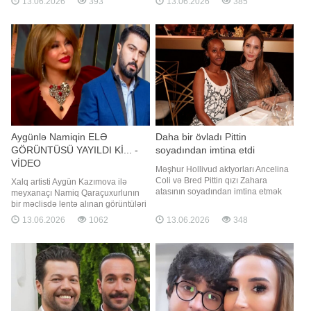
13.06.2026
393
13.06.2026
385
"Qızım Ülkər Türkiyəyə qayıtmalıdır.
fotolarını sosial media hesabında
10 ilə yaxındır ki, Azərbaycana
paylaşaraq "Yoxsa" şərhini qeyd
gəlmirdi. İkinci uşağı dünyaya
edib. Qeyd edək ki, Aynişan
gəldikdən sonra bir az çətinli
Quliyeva 2020-ci ildə idmançı həya
Aygünlə Namiqin ELƏ
Daha bir övladı Pittin
GÖRÜNTÜSÜ YAYILDI Kİ... -
soyadından imtina etdi
VİDEO
Məşhur Hollivud aktyorları Ancelina
Coli və Bred Pittin qızı Zahara
Xalq artisti Aygün Kazımova ilə
atasının soyadından imtina etmək
meyxanaçı Namiq Qaraçuxurlunın
üçün rəsmi müraciət edib. Axşam.az
bir məclisdə lentə alınan görüntüləri
xəbər verir ki, bu barədə
sosial şəbəkələrdə maraqla
13.06.2026
1062
13.06.2026
348
"Entertainment Weekly" nəşri
qarşılanıb. xəbər verir ki, duet
məlumat yayıb. Los-Anceles Ali
ortaqları tədbirlərdən birində eyni
Məhkəməsinə təqdim olunan
səhnəni bölüşüblər. İkilinin səmimi
sənədlərdə 21 yaşlı Zaharanın
ünsiyyəti və birlikdə nümayiş
bundan sonr
etdirdikləri rəqs performansı tədbir
iştirakçılarını