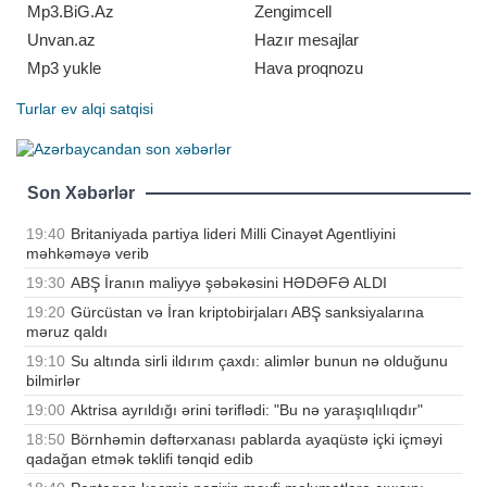
Mp3.BiG.Az
Zengimcell
Unvan.az
Hazır mesajlar
Mp3 yukle
Hava proqnozu
Turlar
ev alqi satqisi
Son Xəbərlər
19:40
Britaniyada partiya lideri Milli Cinayət Agentliyini
məhkəməyə verib
19:30
ABŞ İranın maliyyə şəbəkəsini HƏDƏFƏ ALDI
19:20
Gürcüstan və İran kriptobirjaları ABŞ sanksiyalarına
məruz qaldı
19:10
Su altında sirli ildırım çaxdı: alimlər bunun nə olduğunu
bilmirlər
19:00
Aktrisa ayrıldığı ərini təriflədi: "Bu nə yaraşıqlılıqdır"
18:50
Börnhəmin dəftərxanası pablarda ayaqüstə içki içməyi
qadağan etmək təklifi tənqid edib