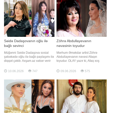
Kerimcan Durmaz, həmçinin Berdan
Mardini var. Qeyd edə
Səidə Dadaşovanın oğlu ilə
Zöhrə Abdullayevanın
bağlı sevinci
nəvəsinin toyudur
Müğənni Səidə Dadaşova sosial
Mərhum Əməkdar artist Zöhrə
şəbəkədə oğlu ilə bağlı paylaşımı ilə
Abdullayevanın nəvəsi Afaqın
diqqət çəkib. Axşam.az xəbər verir
toyudur. OLAY yazır ki, Afaq xoş
ki, ifaçı oğlunun növbəti təhsil
günündə kövrəlib. Bu anları Cəlal
mərhələsini başa vurduğunu
Kəngərli paylaşıb
10.06.2026
747
09.06.2026
575
bildirərək sevincini izləyiciləri ilə
bölüşüb. O, paylaşımında "Sən
böyüdün. Atam, anamın həyatı,
Allahdan gələn hüzurum. 4-ü bitirdik