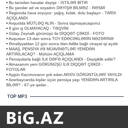
•
Bu tarixdən havalar dəyişir - İSTİLƏR BİTİR
•
Bu şəxslər ad və soyadını DƏYİŞƏ BİLMƏZ - RƏSMİ
•
Regionda hava soyuyur: yağış, külək, dolu başlayır - TARİX
AÇIQLANDI
•
Avqustda MÜTLƏQ ALIN - Sonra tapmayacaqsınız
•
8 gün iş OLMAYACAQ - TƏQVİM
•
Gülay Zeynallı görünüşü ilə DİQQƏT ÇƏKDİ - FOTO
•
Avqustun 13-dən sonra TOY EDƏCƏKLƏRİN NƏZƏRİNƏ
•
Əməliyyatdan 12 gün sonra ölən Adillə bağlı cinayət işi açıldı
•
MAAŞ, PENSİYA VƏ MÜAVİNƏTLƏR YENİDƏN
ARTIRILACAQ? - Mühüm AÇIQLAMA
•
Pensiyalarla bağlı İLK DƏFƏ AÇIQLANDI - Dəyişiklik edilir?
•
Almaxanım yeni GÖRÜNÜŞÜ İLƏ DİQQƏT ÇƏKDİ -
FOTOLAR
•
Aygün Kazımovanın şok edən ARXİV GÖRÜNTÜLƏRİ YAYILDI
•
Azərbaycanda kişilər üçün pensiya yaşı YENİDƏN ARTIRILA
BİLƏR? - 67-yə qədər...
TOP MP3