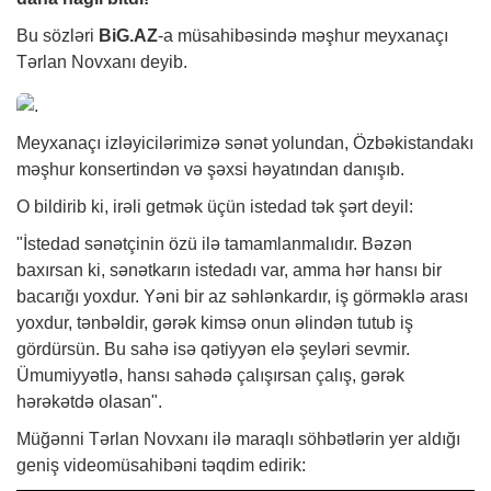
Bu sözləri
BiG.AZ
-a müsahibəsində məşhur meyxanaçı
Tərlan Novxanı deyib.
Meyxanaçı izləyicilərimizə sənət yolundan, Özbəkistandakı
məşhur konsertindən və şəxsi həyatından danışıb.
O bildirib ki, irəli getmək üçün istedad tək şərt deyil:
"İstedad sənətçinin özü ilə tamamlanmalıdır. Bəzən
baxırsan ki, sənətkarın istedadı var, amma hər hansı bir
bacarığı yoxdur. Yəni bir az səhlənkardır, iş görməklə arası
yoxdur, tənbəldir, gərək kimsə onun əlindən tutub iş
gördürsün. Bu sahə isə qətiyyən elə şeyləri sevmir.
Ümumiyyətlə, hansı sahədə çalışırsan çalış, gərək
hərəkətdə olasan".
Müğənni Tərlan Novxanı ilə maraqlı söhbətlərin yer aldığı
geniş videomüsahibəni təqdim edirik: