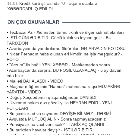
11:01
Kredit kartı şifrəsində "0" rəqəmi olanlara
XƏBƏRDARLIQ EDİLDİ
ƏN ÇOX OXUNANLAR
•
Tezbazar.Az - Xidmətlər, təmir, tikinti və digər xidmət elanları
•
İSTİ GÜNLƏR BİTİR: Güclü külək və leysan gəlir - BU
TARİXDƏN
•
Azərbaycanda yandırılaraq öldürülən ƏR-ARVADIN FOTOSU
•
Nigar Fərhadın həbs olunan əri kimdir, nə işlə məşğuldur? -
FOTO
•
"Arzum" ilə bağlı YENİ XƏBƏR - Məhkəmədən sonra…
•
Azərbaycanda sürpriz: BU FƏSİL UZANACAQ - 5 ay davam
edə bilər
•
Mal əti BAHALAŞDI - VİDEO
•
Məşhur müğənninin "Namus" mahnısına rəqsi MÜZAKİRƏ
YARATDI - VİDEO
•
Doğuş Xoşqədəmin qısqanclığından DANIŞDI
•
Ülviranın həkim qızı gözəlliyi ilə HEYRAN EDİR - YENİ
FOTOLARI
•
Bu şəxslər ad və soyadını DƏYİŞƏ BİLMƏZ - RƏSMİ
•
Avqustda MÜTLƏQ ALIN - Sonra tapmayacaqsınız
•
Pensiyalar nə vaxt veriləcək? - TARİX AÇIQLANDI
•
Bu tarixdən havalar dəyişir - İSTİLƏR BİTİR