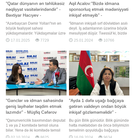
"Qatar dünyanın ən təhlükəsiz
Aqil Acalov:"Bizdə idmana
nəqliyyat vasitələrindəndir" -
sponsorluq etmək mədəniyyəti
Bəxtiyar Hacıyev -
inkişaf etməyib" -
VİDEOMÜSAHİBƏ
VİDEOMÜSAHİBƏ
"Azərbaycan Dəmir Yolları"nın ən
"İdmanın inkişafı sırf dövlətdən asılı
böyük fəaliyyət sahəsi
deyil. İş adamlarının üzərinə böyük
yükdaşımalardır. Yükdaşımalar üzrə
məsuliyyət düşür. Təəssüf ki, bizdə
niyətimiz şərq-qərb, şimal-cənub
idmana sponsorluq etmək
17.01.2025
7729
25.01.2024
10766
dəhlizi üzrə yüklərin artırılmasıdır".
mədəniyyəti bir o qədər də güclü
Bu sözləri "Azərbaycan Dəmir
inkişaf etməyib. İdman yarışlarının
Yolları" QSC-nin media məsələləri
təşkil olunması üçün çox böyük
üzrə məsul əməkdaşı Bəxtiyar
məbləğ tələb olunur". Bu sözləri
Hacıyev -a müsahibəsind
Azərbaycan Braziliya Ciu-Cits
"Gənclər və idman sahəsində
"Ayda 1 dəfə uşağı bağçaya
geniş layihələr təqdim etmək
gətirən valideyn ondan böyük
lazımdır" - Müşfiq Cəfərov
inkişaf gözləməməlidir" -
Sənubər Ələkbərova -
"Qanunvericilik baxımından deputat
Bu gün Bilik günüdür. Bilik günündə
FOTOMÜSAHİBƏ
1 və ya 2 komitədə təmsil oluna
hətta məktəbdən də öncə biliyimizin
bilər. Yenə də iki komitədə təmsil
təməlinin qoyulduğu bağçaya
olunmağı planlaşdırıram və
yollandıq. 165 nömrəli bağçanın
02.10.2024
8625
16.09.2024
9634