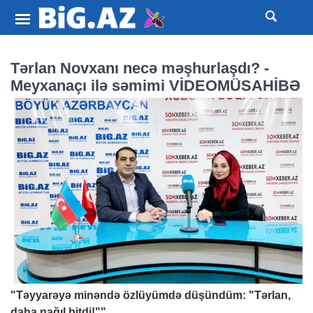
Tərlan Novxanı necə məşhurlaşdı? -
Meyxanaçı ilə səmimi VİDEOMÜSAHİBƏ
"Təyyarəyə minəndə özlüyümdə düşündüm: "Tərlan,
daha nağıl bitdi!""