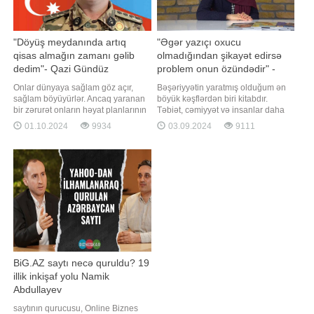
"Döyüş meydanında artıq
"Əgər yazıçı oxucu
qisas almağın zamanı gəlib
olmadığından şikayət edirsə
dedim"- Qazi Gündüz
problem onun özündədir" -
Əhmədov
Yazıçıdan AÇIQLAMA
Onlar dünyaya sağlam göz açır,
Bəşəriyyətin yaratmış olduğum ən
sağlam böyüyürlər. Ancaq yaranan
böyük kəşflərdən biri kitabdır.
bir zərurət onların həyat planlarının
Təbiət, cəmiyyət və insanlar daha
və sağlamlıqlarının üzərindən xətt
çox kitablar vasitəsilə əlaqələnir,
01.10.2024
9934
03.09.2024
9111
çəkir. O zərurət Vətəni düşməndən
formalaşır, inkişaf edir. Bəs bu gün
qorumaq və onu öz sahibinə
kitabların nəşr edilməsi və
qaytarmaqdı. Bu yolda
oxucuların kitablara marağı
sağlamlığından keçən
qaneedicidirmi? . Mövzu ilə bağlı -a
igidlərimizdən biri kapitan Gündüz
açıqlama verən yazıçı Ülviyyə Tahi
Əhmədovdur. 20 yanvarda anada
BiG.AZ saytı necə quruldu? 19
illik inkişaf yolu Namik
Abdullayev
saytının qurucusu, Online Biznes