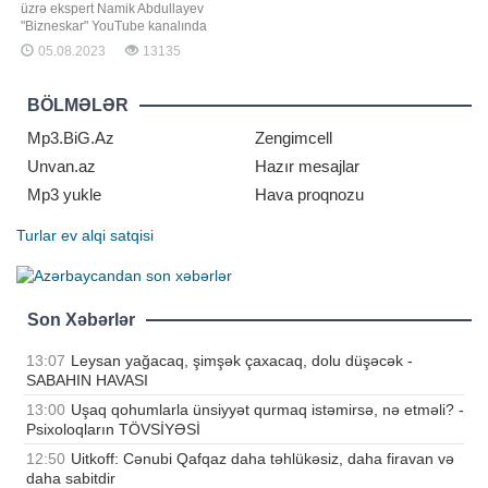
üzrə ekspert Namik Abdullayev
"Bizneskar" YouTube kanalında
qonaq olub. Müsahibəni Namik
05.08.2023
13135
Abdullayevdən Fuad Muxtarov
götürür
BÖLMƏLƏR
Mp3.BiG.Az
Zengimcell
Unvan.az
Hazır mesajlar
Mp3 yukle
Hava proqnozu
Turlar
ev alqi satqisi
Son Xəbərlər
13:07
Leysan yağacaq, şimşək çaxacaq, dolu düşəcək -
SABAHIN HAVASI
13:00
Uşaq qohumlarla ünsiyyət qurmaq istəmirsə, nə etməli? -
Psixoloqların TÖVSİYƏSİ
12:50
Uitkoff: Cənubi Qafqaz daha təhlükəsiz, daha firavan və
daha sabitdir