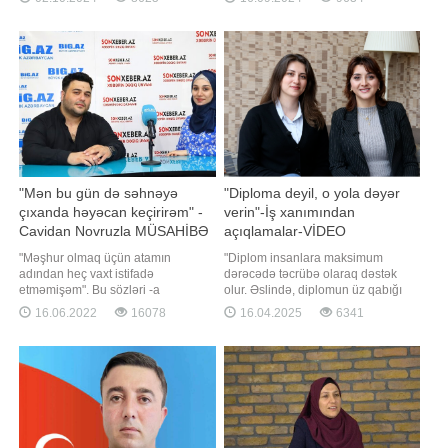
müraciət etmişəm. Ancaq bu dəfə
direktoru Sənubər Ələkbərova 36
Aqrar Siyasət yox, İqtisadi Sənaye
ildir bu şərəfli işlə məşğuldur. olaraq
və Sahibkarlıq komitəsində,
bu əlamətdar gündə Sənubər
həmçinin Gənclər və İdman
Ələkbərova ilə söhbətləşdik. - Bilik
komitəsində təmsil olunmağı
günündə valideynlər və şagirdlə
planlaşdırmışam. Tərəfdaşlar
"Mən bu gün də səhnəyə
"Diploma deyil, o yola dəyər
çıxanda həyəcan keçirirəm" -
verin"-İş xanımından
Cavidan Novruzla MÜSAHİBƏ
açıqlamalar-VİDEO
"Məşhur olmaq üçün atamın
"Diplom insanlara maksimum
adından heç vaxt istifadə
dərəcədə təcrübə olaraq dəstək
etməmişəm". Bu sözləri -a
olur. Əslində, diplomun üz qabığı
müsahibəsində məşhur aktyor,
yox, onu almaq üçün keçdiyimiz yol
16.06.2022
16078
16.04.2025
6341
müğənni Cavidan Novruz deyib.
bizim üçün daha önəmlidir. Hazırda
Gənc aktyor izləyicilərimizə sənət
mən də universitet təhsili alıram və
yolundan, məşhurluğun müsbət və
məqsədim təkcə diplom əldə etmək
mənfi tərəflərindən, sosial
deyil. Mənim üçün universitetdə
şəbəkələrdə yazılan rəylərdən və
qazandığım bilik və təcrübə dah
şəxsi həyatından danışıb