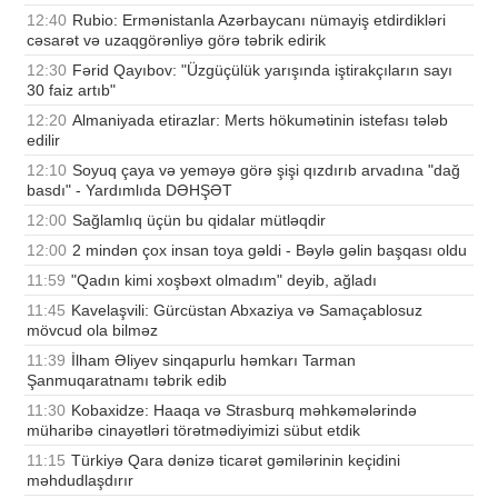
12:40
Rubio: Ermənistanla Azərbaycanı nümayiş etdirdikləri
cəsarət və uzaqgörənliyə görə təbrik edirik
12:30
Fərid Qayıbov: "Üzgüçülük yarışında iştirakçıların sayı
30 faiz artıb"
12:20
Almaniyada etirazlar: Merts hökumətinin istefası tələb
edilir
12:10
Soyuq çaya və yeməyə görə şişi qızdırıb arvadına "dağ
basdı" - Yardımlıda DƏHŞƏT
12:00
Sağlamlıq üçün bu qidalar mütləqdir
12:00
2 mindən çox insan toya gəldi - Bəylə gəlin başqası oldu
11:59
"Qadın kimi xoşbəxt olmadım" deyib, ağladı
11:45
Kavelaşvili: Gürcüstan Abxaziya və Samaçablosuz
mövcud ola bilməz
11:39
İlham Əliyev sinqapurlu həmkarı Tarman
Şanmuqaratnamı təbrik edib
11:30
Kobaxidze: Haaqa və Strasburq məhkəmələrində
müharibə cinayətləri törətmədiyimizi sübut etdik
11:15
Türkiyə Qara dənizə ticarət gəmilərinin keçidini
məhdudlaşdırır