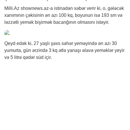
Milli.Az shownews.az-a istinadən
xəbər
verir ki, o, gələcək
xanımının çəkisinin ən azı 100 kq, boyunun isə 193 sm və
ləzzətli yemək bişirmək bacarığının olmasını istəyir.
Qeyd edək ki, 27 yaşlı şəxs səhər yeməyində ən azı 30
yumurta, gün ərzində 3 kq ətlə yanaşı əlavə yeməklər yeyir
və 5 litrə qədər süd içir.