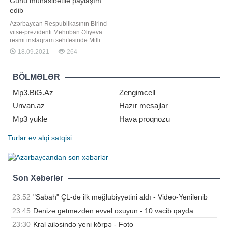
Günü münasibətilə paylaşım
edib
Azərbaycan Respublikasının Birinci
vitse-prezidenti Mehriban Əliyeva
rəsmi instaqram səhifəsində Milli
Musiqi Günü ilə bağlı paylaşım
18.09.2021
264
edib. "Report" xəbər verir ki,
paylaşımda deyilir:. "18 Sentyabr
Milli Musiqi Günüdür. Bu gün
BÖLMƏLƏR
doğum günlərini qeyd etdiyimiz
görkəmli Azərbaycan bəstəkarlar
Mp3.BiG.Az
Zengimcell
Unvan.az
Hazır mesajlar
Mp3 yukle
Hava proqnozu
Turlar
ev alqi satqisi
Son Xəbərlər
23:52
"Sabah" ÇL-də ilk məğlubiyyətini aldı - Video-Yenilənib
23:45
Dənizə getməzdən əvvəl oxuyun - 10 vacib qayda
23:30
Kral ailəsində yeni körpə - Foto