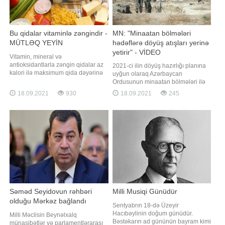
Bu qidalar vitaminlə zəngindir -
MN: "Minaatan bölmələri
MÜTLƏQ YEYİN
hədəflərə döyüş atışları yerinə
yetirir" - VİDEO
Vitamin, mineral və
antioksidantlarla zəngin qidalar az
2021-ci ilin döyüş hazırlığı planına
kalori ilə maksimum qida dəyərinə
uyğun olaraq Azərbaycan
malik məhsullardır. Bu tip qida
Ordusunun minaatan bölmələri ilə
məhsullarına, həmçinin super
keçirilən intensiv döyüş hazırlığı
18.09.2021
930
18.09.2021
245
qidalar da deyilir. -ın məlumatına
məşğələləri davam edir. Müdafiə
görə, Azərbaycan Qida
Nazirliyindən BİG.AZ-a verilən
Təhlükəsizliyi İnstitutundan bildirilib
məlumata görə, məşğələlərdə
ki, gündəlik qida rasionunda super
batareyanın atəş mövqeyini tutması
qidaların istehlakın
və komanda müşahidə
məntəqəsinin açılması tapşırıqlar
Səməd Seyidovun rəhbəri
Milli Musiqi Günüdür
olduğu Mərkəz bağlandı
Sentyabrın 18-də Üzeyir
Hacıbəylinin doğum günüdür.
Milli Məclisin Beynəlxalq
Bəstəkarın ad gününün bayram kimi
münasibətlər və parlamentlərarası