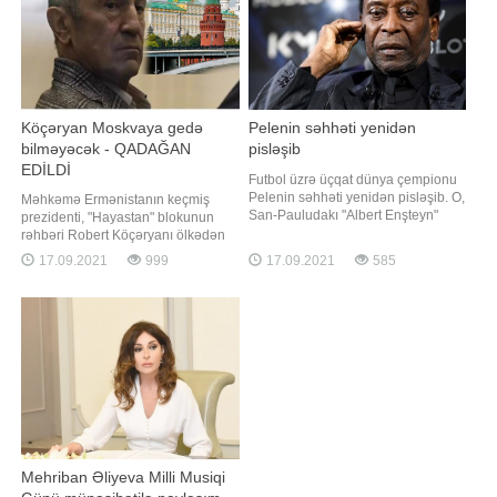
Köçəryan Moskvaya gedə
Pelenin səhhəti yenidən
bilməyəcək - QADAĞAN
pisləşib
EDİLDİ
Futbol üzrə üçqat dünya çempionu
Pelenin səhhəti yenidən pisləşib. O,
Məhkəmə Ermənistanın keçmiş
San-Pauludakı "Albert Enşteyn"
prezidenti, "Hayastan" blokunun
xəstəxanasının yarımintensiv
rəhbəri Robert Köçəryanı ölkədən
terapiya şöbəsinə köçürülüb.
çıxmasını qadağan edib. APA-nın
17.09.2021
999
17.09.2021
585
Braziliyalı futbol əfsanəsinin qırtlaq
məlumatına görə, bu barədə
bölgəsində problemlər aşkar edilib.
"Hayastan" blokunun mətbuat
Ağırlaşmanın müvəqqəti olduğu,
xidməti məlumat yayıb. Bildirilib ki,
xüsusi müalicə və qulluq sayəsind
təxminən bir həftə əvvəl Rusiyanın
hakim "Vahid Rusiya"
Mehriban Əliyeva Milli Musiqi