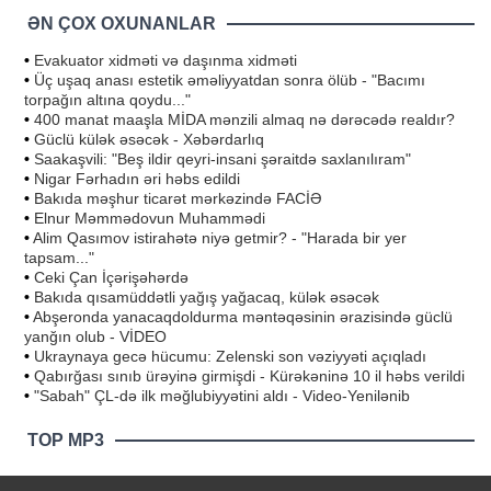
ƏN ÇOX OXUNANLAR
•
Evakuator xidməti və daşınma xidməti
•
Üç uşaq anası estetik əməliyyatdan sonra ölüb - "Bacımı
torpağın altına qoydu..."
•
400 manat maaşla MİDA mənzili almaq nə dərəcədə realdır?
•
Güclü külək əsəcək - Xəbərdarlıq
•
Saakaşvili: "Beş ildir qeyri-insani şəraitdə saxlanılıram"
•
Nigar Fərhadın əri həbs edildi
•
Bakıda məşhur ticarət mərkəzində FACİƏ
•
Elnur Məmmədovun Muhammədi
•
Alim Qasımov istirahətə niyə getmir? - "Harada bir yer
tapsam..."
•
Ceki Çan İçərişəhərdə
•
Bakıda qısamüddətli yağış yağacaq, külək əsəcək
•
Abşeronda yanacaqdoldurma məntəqəsinin ərazisində güclü
yanğın olub - VİDEO
•
Ukraynaya gecə hücumu: Zelenski son vəziyyəti açıqladı
•
Qabırğası sınıb ürəyinə girmişdi - Kürəkəninə 10 il həbs verildi
•
"Sabah" ÇL-də ilk məğlubiyyətini aldı - Video-Yenilənib
TOP MP3