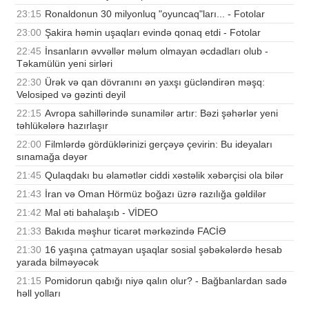
23:15
Ronaldonun 30 milyonluq "oyuncaq"ları... - Fotolar
23:00
Şakira həmin uşaqları evində qonaq etdi - Fotolar
22:45
İnsanların əvvəllər məlum olmayan əcdadları olub -
Təkamülün yeni sirləri
22:30
Ürək və qan dövranını ən yaxşı gücləndirən məşq:
Velosiped və gəzinti deyil
22:15
Avropa sahillərində sunamilər artır: Bəzi şəhərlər yeni
təhlükələrə hazırlaşır
22:00
Filmlərdə gördüklərinizi gerçəyə çevirin: Bu ideyaları
sınamağa dəyər
21:45
Qulaqdakı bu əlamətlər ciddi xəstəlik xəbərçisi ola bilər
21:43
İran və Oman Hörmüz boğazı üzrə razılığa gəldilər
21:42
Mal əti bahalaşıb - VİDEO
21:33
Bakıda məşhur ticarət mərkəzində FACİƏ
21:30
16 yaşına çatmayan uşaqlar sosial şəbəkələrdə hesab
yarada bilməyəcək
21:15
Pomidorun qabığı niyə qalın olur? - Bağbanlardan sadə
həll yolları