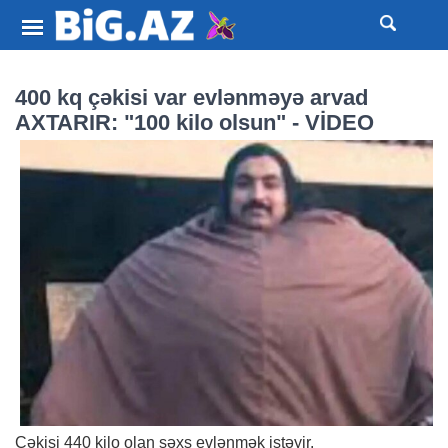
400 kq çəkisi var evlənməyə arvad
AXTARIR: "100 kilo olsun" - VİDEO
Çəkisi 440 kilo olan şəxs evlənmək istəyir.