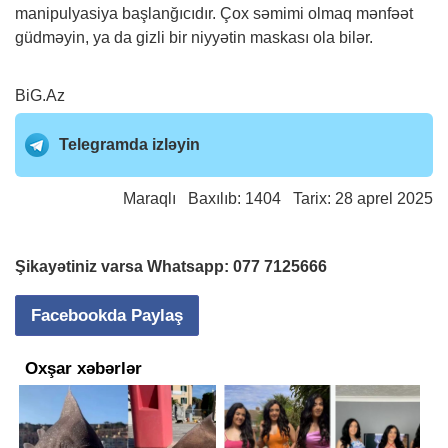
manipulyasiya başlanğıcıdır. Çox səmimi olmaq mənfəət
güdməyin, ya da gizli bir niyyətin maskası ola bilər.
BiG.Az
Telegramda izləyin
Maraqlı
Baxılıb: 1404 Tarix: 28 aprel 2025
Şikayətiniz varsa Whatsapp:
077 7125666
Facebookda Paylaş
Oxşar xəbərlər