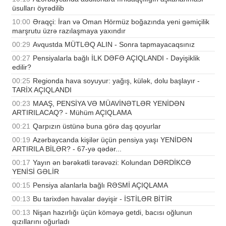
üsulları öyrədilib
10:00
Əraqçi: İran və Oman Hörmüz boğazında yeni gəmiçilik
marşrutu üzrə razılaşmaya yaxındır
00:29
Avqustda MÜTLƏQ ALIN - Sonra tapmayacaqsınız
00:27
Pensiyalarla bağlı İLK DƏFƏ AÇIQLANDI - Dəyişiklik
edilir?
00:25
Regionda hava soyuyur: yağış, külək, dolu başlayır -
TARİX AÇIQLANDI
00:23
MAAŞ, PENSİYA VƏ MÜAVİNƏTLƏR YENİDƏN
ARTIRILACAQ? - Mühüm AÇIQLAMA
00:21
Qarpızın üstünə buna görə daş qoyurlar
00:19
Azərbaycanda kişilər üçün pensiya yaşı YENİDƏN
ARTIRILA BİLƏR? - 67-yə qədər...
00:17
Yayın ən bərəkətli tərəvəzi: Kolundan DƏRDİKCƏ
YENİSİ GƏLİR
00:15
Pensiya alanlarla bağlı RƏSMİ AÇIQLAMA
00:13
Bu tarixdən havalar dəyişir - İSTİLƏR BİTİR
00:13
Nişan hazırlığı üçün köməyə getdi, bacısı oğlunun
qızıllarını oğurladı