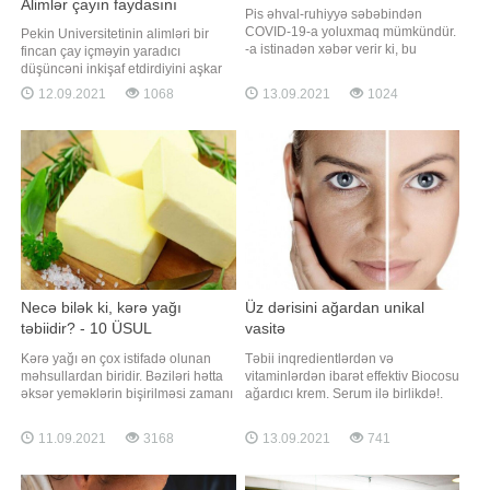
Alimlər çayın faydasını
Pis əhval-ruhiyyə səbəbindən
araşdırdı...
COVID-19-a yoluxmaq mümkündür.
Pekin Universitetinin alimləri bir
-a istinadən xəbər verir ki, bu
fincan çay içməyin yaradıcı
barədə rusiyalı infeksionist Svetlana
düşüncəni inkişaf etdirdiyini aşkar
Malinovskaya koronavirusun
ediblər. Araşdırma nəticəsində
12.09.2021
1068
13.09.2021
1024
gözlənilməz səbəbləri barədə
mütəxəssislər çayın bioloji
danışarkən bildirib. Həkimin
komponentlərinin deyil, çay içmək
sözlərinə görə, insanın psixoloji
prosesinin özünün insanları "daha
vəziyyətinin immun sistemə böyük
ağıllı və daha yaradıcı" olduqlarını
təsiri var. "Qorxu
düşünməyə sövq etdiyi qənaətin
Necə bilək ki, kərə yağı
Üz dərisini ağardan unikal
təbiidir? - 10 ÜSUL
vasitə
Kərə yağı ən çox istifadə olunan
Təbii inqredientlərdən və
məhsullardan biridir. Bəziləri hətta
vitaminlərdən ibarət effektiv Biocosu
əksər yeməklərin bişirilməsi zamanı
ağardıcı krem. Serum ilə birlikdə!.
kərə yağından istifadə edirlər. Bəs
Həyatın müxtəlif mərhələlərində
bu qədər çox üstünlük verilən kərə
dəridə az və ya çox intensivlikdə
11.09.2021
3168
13.09.2021
741
yağının təbii olub-olmadığını necə
piqmentasiya əmələ gələ bilər. Bu,
bilmək olar?. Kərə yağının ziyanlı
irsiyyət, yaş, hamiləlik, aşılayıcı
olması barədə fikirlər olsa da, təbii
dərman və ya gözəllik salonlarında