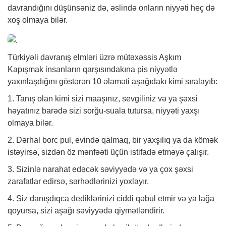
davrandığını düşünsəniz də, əslində onların niyyəti heç də
xoş olmaya bilər.
Türkiyəli davranış elmləri üzrə mütəxəssis Aşkım
Kapışmak insanların qarşısındakına pis niyyətlə
yaxınlaşdığını göstərən 10 əlaməti aşağıdakı kimi sıralayıb:
1. Tanış olan kimi sizi maaşınız, sevgiliniz və ya şəxsi
həyatınız barədə sizi sorğu-suala tutursa, niyyəti yaxşı
olmaya bilər.
2. Dərhal borc pul, evində qalmaq, bir yaxşılıq ya da kömək
istəyirsə, sizdən öz mənfəəti üçün istifadə etməyə çalışır.
3. Sizinlə narahat edəcək səviyyədə və ya çox şəxsi
zarafatlar edirsə, sərhədlərinizi yoxlayır.
4. Siz danışdıqca dediklərinizi ciddi qəbul etmir və ya lağa
qoyursa, sizi aşağı səviyyədə qiymətləndirir.