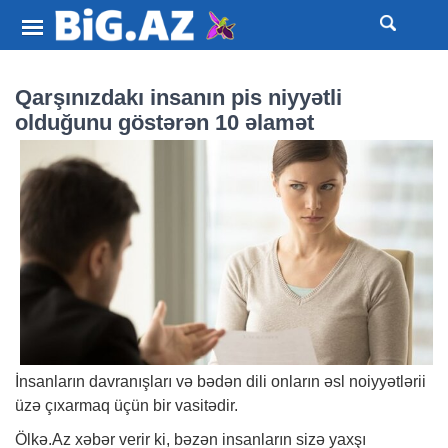
Qarşınızdakı insanın pis niyyətli
olduğunu göstərən 10 əlamət
İnsanların davranışları və bədən dili onların əsl noiyyətlərii
üzə çıxarmaq üçün bir vasitədir.
Ölkə.Az
xəbər
verir ki, bəzən insanların sizə yaxşı