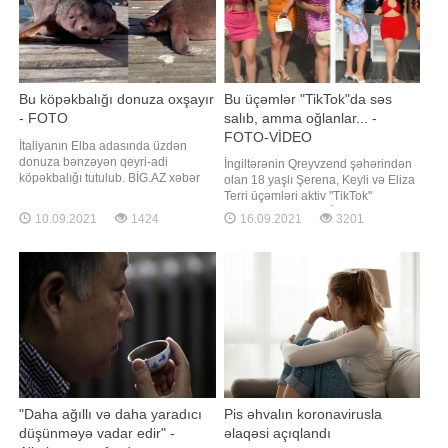
Bu köpəkbalığı donuza oxşayır
Bu üçəmlər "TikTok"da səs
- FOTO
salıb, amma oğlanlar... -
FOTO-VİDEO
İtaliyanın Elba adasında üzdən
donuza bənzəyən qeyri-adi
İngiltərənin Qreyvzend şəhərindən
köpəkbalığı tutulub. BİG.AZ xəbər
olan 18 yaşlı Şerena, Keyli və Eliza
verir ki, bu barədə "Daily Mirror"
Terri üçəmləri aktiv "TikTok"
yazır. "Donuz-kopəkbalığı" kimi
istifadəçiləridirlər. BİG.AZ xəbər
10.09.2021
1424
16.09.2021
3201
tanınan və nəsli kəsilmək üzrə olan
verir ki, onlar barədə "Daily Mirror"
bu balıq Qımızı Kitaba salınıb. Yerli
yazır. Qızlar əks cinslə
okeanariumun əməkdaşı Yuri
münsibətlərindən danışarkən
Tibertonun sözlərinə görə
bildiriblər ki, oğlanlar çox vaxt
bacıların gözəlliyin
"Daha ağıllı və daha yaradıcı
Pis əhvalın koronavirusla
düşünməyə vadar edir" -
əlaqəsi açıqlandı