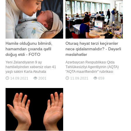
kərə yağının A
icra edilən bəzi müalicələr
səbəbində
Hamilə olduğunu bilmirdi,
Oturaq həyat tərzi keçirənlər
hamamdan çıxanda qəfil
necə qidalanmalıdır? - Dəyərli
doğuş etdi - FOTO
məsləhətlər
Yeni Zelandiyanın 9 ay
Azərbaycan Respublikası Qida
hamiləliyindən xəbərsiz olan 41
Təhlükəsizliyi Agentliyinin (AQTA)
yaşlı sakini Karla Akuhata
"AQTA maarifləndirir" rubrikası
gözlənimədən yataq otağında uşaq
davam edir. agentliyə istinadən
14.09.2021
2001
11.09.2021
659
dünyaya gətirib. BİG.AZ xəbər verir
xəbər verir ki, rubrika çərçivəsində
ki, bu barədə "The New Zealand
AQTA və Qida Təhlükəsizliyi
Herald" yazır. Belə ki, bir həftə öncə
İnstitutunun (AQTİ) mütəxəssisləri
anasının evində olan Akuhata qarın
tərəfindən hazırlanan maarifləndirici
nahiyəsində kəskin ağrı hiss edib
materiallar, sağlam qidalanm