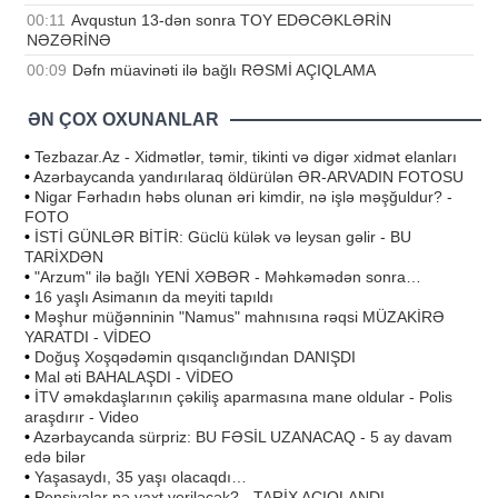
00:11
Avqustun 13-dən sonra TOY EDƏCƏKLƏRİN
NƏZƏRİNƏ
00:09
Dəfn müavinəti ilə bağlı RƏSMİ AÇIQLAMA
ƏN ÇOX OXUNANLAR
•
Tezbazar.Az - Xidmətlər, təmir, tikinti və digər xidmət elanları
•
Azərbaycanda yandırılaraq öldürülən ƏR-ARVADIN FOTOSU
•
Nigar Fərhadın həbs olunan əri kimdir, nə işlə məşğuldur? -
FOTO
•
İSTİ GÜNLƏR BİTİR: Güclü külək və leysan gəlir - BU
TARİXDƏN
•
"Arzum" ilə bağlı YENİ XƏBƏR - Məhkəmədən sonra…
•
16 yaşlı Asimanın da meyiti tapıldı
•
Məşhur müğənninin "Namus" mahnısına rəqsi MÜZAKİRƏ
YARATDI - VİDEO
•
Doğuş Xoşqədəmin qısqanclığından DANIŞDI
•
Mal əti BAHALAŞDI - VİDEO
•
İTV əməkdaşlarının çəkiliş aparmasına mane oldular - Polis
araşdırır - Video
•
Azərbaycanda sürpriz: BU FƏSİL UZANACAQ - 5 ay davam
edə bilər
•
Yaşasaydı, 35 yaşı olacaqdı…
•
Pensiyalar nə vaxt veriləcək? - TARİX AÇIQLANDI