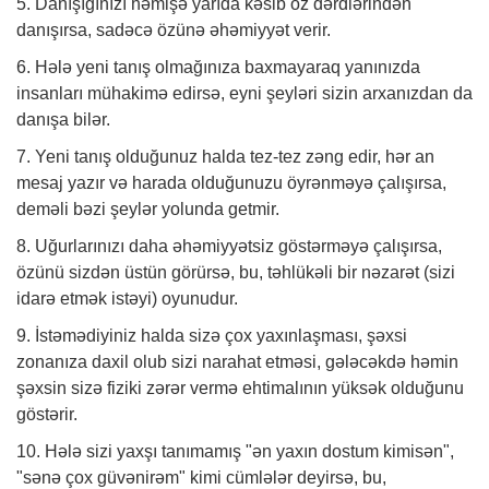
5. Danışığınızı həmişə yarıda kəsib öz dərdlərindən
danışırsa, sadəcə özünə əhəmiyyət verir.
6. Hələ yeni tanış olmağınıza baxmayaraq yanınızda
insanları mühakimə edirsə, eyni şeyləri sizin arxanızdan da
danışa bilər.
7. Yeni tanış olduğunuz halda tez-tez zəng edir, hər an
mesaj yazır və harada olduğunuzu öyrənməyə çalışırsa,
deməli bəzi şeylər yolunda getmir.
8. Uğurlarınızı daha əhəmiyyətsiz göstərməyə çalışırsa,
özünü sizdən üstün görürsə, bu, təhlükəli bir nəzarət (sizi
idarə etmək istəyi) oyunudur.
9. İstəmədiyiniz halda sizə çox yaxınlaşması, şəxsi
zonanıza daxil olub sizi narahat etməsi, gələcəkdə həmin
şəxsin sizə fiziki zərər vermə ehtimalının yüksək olduğunu
göstərir.
10. Hələ sizi yaxşı tanımamış "ən yaxın dostum kimisən",
"sənə çox güvənirəm" kimi cümlələr deyirsə, bu,