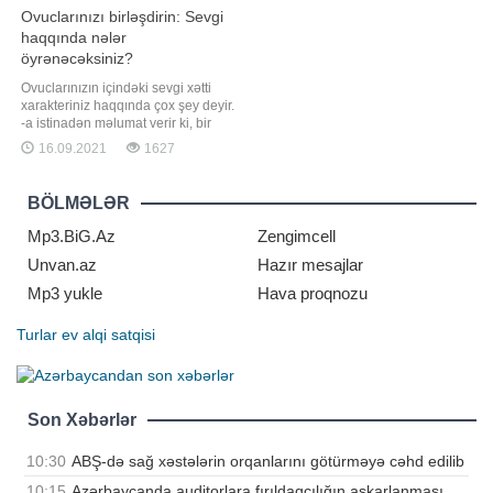
Ovuclarınızı birləşdirin: Sevgi
haqqında nələr
öyrənəcəksiniz?
Ovuclarınızın içindəki sevgi xətti
xarakteriniz haqqında çox şey deyir.
-a istinadən məlumat verir ki, bir
insanın əlləri o insan haqqında çox
16.09.2021
1627
şey deyə bilər. Bu, uzun müddətdir
ki, xarakter təhlili aparan insanlar
üçün təsirli bir üsuldur. Əgər bu sizə
BÖLMƏLƏR
də maraqlıdırsa, o zaman
ovuclarınızı birləşdirin
Mp3.BiG.Az
Zengimcell
Unvan.az
Hazır mesajlar
Mp3 yukle
Hava proqnozu
Turlar
ev alqi satqisi
Son Xəbərlər
10:30
ABŞ-də sağ xəstələrin orqanlarını götürməyə cəhd edilib
10:15
Azərbaycanda auditorlara fırıldaqçılığın aşkarlanması