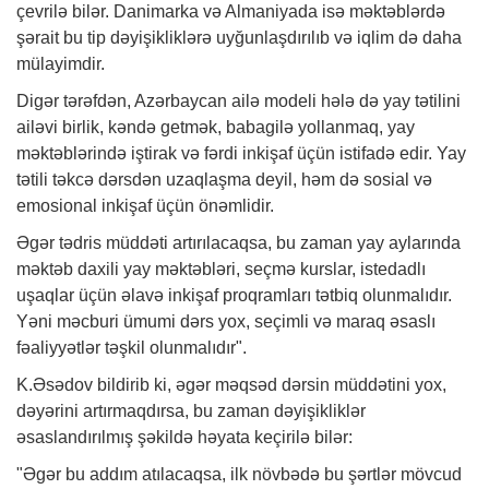
çevrilə bilər. Danimarka və Almaniyada isə məktəblərdə
şərait bu tip dəyişikliklərə uyğunlaşdırılıb və iqlim də daha
mülayimdir.
Digər tərəfdən, Azərbaycan ailə modeli hələ də yay tətilini
ailəvi birlik, kəndə getmək, babagilə yollanmaq, yay
məktəblərində iştirak və fərdi inkişaf üçün istifadə edir. Yay
tətili təkcə dərsdən uzaqlaşma deyil, həm də sosial və
emosional inkişaf üçün önəmlidir.
Əgər tədris müddəti artırılacaqsa, bu zaman yay aylarında
məktəb daxili yay məktəbləri, seçmə kurslar, istedadlı
uşaqlar üçün əlavə inkişaf proqramları tətbiq olunmalıdır.
Yəni məcburi ümumi dərs yox, seçimli və maraq əsaslı
fəaliyyətlər təşkil olunmalıdır".
K.Əsədov bildirib ki, əgər məqsəd dərsin müddətini yox,
dəyərini artırmaqdırsa, bu zaman dəyişikliklər
əsaslandırılmış şəkildə həyata keçirilə bilər:
"Əgər bu addım atılacaqsa, ilk növbədə bu şərtlər mövcud