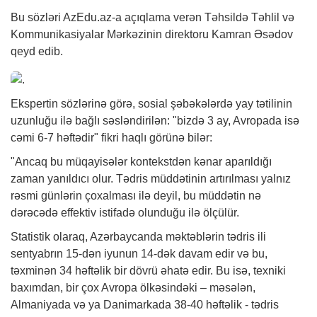
Bu sözləri AzEdu.az-a açıqlama verən Təhsildə Təhlil və
Kommunikasiyalar Mərkəzinin direktoru Kamran Əsədov
qeyd edib.
Ekspertin sözlərinə görə, sosial şəbəkələrdə yay tətilinin
uzunluğu ilə bağlı səsləndirilən: "bizdə 3 ay, Avropada isə
cəmi 6-7 həftədir" fikri haqlı görünə bilər:
"Ancaq bu müqayisələr kontekstdən kənar aparıldığı
zaman yanıldıcı olur. Tədris müddətinin artırılması yalnız
rəsmi günlərin çoxalması ilə deyil, bu müddətin nə
dərəcədə effektiv istifadə olunduğu ilə ölçülür.
Statistik olaraq, Azərbaycanda məktəblərin tədris ili
sentyabrın 15-dən iyunun 14-dək davam edir və bu,
təxminən 34 həftəlik bir dövrü əhatə edir. Bu isə, texniki
baxımdan, bir çox Avropa ölkəsindəki – məsələn,
Almaniyada və ya Danimarkada 38-40 həftəlik - tədris