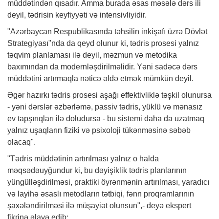
müddətindən qısadır. Amma burada əsas məsələ dərs ili
deyil, tədrisin keyfiyyəti və intensivliyidir.
"Azərbaycan Respublikasında təhsilin inkişafı üzrə Dövlət
Strategiyası"nda da qeyd olunur ki, tədris prosesi yalnız
təqvim planlaması ilə deyil, məzmun və metodika
baxımından da modernləşdirilməlidir. Yəni sadəcə dərs
müddətini artırmaqla nəticə əldə etmək mümkün deyil.
Əgər hazırkı tədris prosesi aşağı effektivliklə təşkil olunursa
- yəni dərslər əzbərləmə, passiv tədris, yüklü və mənasız
ev tapşırıqları ilə doludursa - bu sistemi daha da uzatmaq
yalnız uşaqların fiziki və psixoloji tükənməsinə səbəb
olacaq".
"Tədris müddətinin artırılması yalnız o halda
məqsədəuyğundur ki, bu dəyişiklik tədris planlarının
yüngülləşdirilməsi, praktiki öyrənmənin artırılması, yaradıcı
və layihə əsaslı metodların tətbiqi, fənn proqramlarının
şaxələndirilməsi ilə müşayiət olunsun",- deyə ekspert
fikrinə əlavə edib: