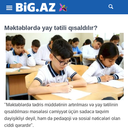
Məktəblərdə yay tətili qısaldılır?
"Məktəblərdə tədris müddətinin artırılması və yay tətilinin
qısaldılması məsələsi cəmiyyət üçün sadəcə təqvim
dəyişikliyi deyil, həm də pedaqoji və sosial nəticələri olan
ciddi qərardır".