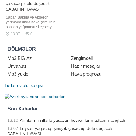
çaxacaq, dolu düşəcək -
SABAHIN HAVASI
Sabah Bakıda və Abşeron
yarımadasında hava şəraitinin
əsasən yağmursuz keçəcəyi
gözlənilir. Bu barədə BİG.AZ-a Milli
13:07
0
Hidrometeorologiya Xidmətindən
bildirilib. Mülayim şimal-qərb küləyi
arabir güclənəcək. Havanın
BÖLMƏLƏR
temperaturu gecə 23-27 isti, gündüz
29-33 isti olacaq. Atmosfer təzyiqi
Mp3.BiG.Az
Zengimcell
756 mm civə sütun
Unvan.az
Hazır mesajlar
Mp3 yukle
Hava proqnozu
Turlar
ev alqi satqisi
Son Xəbərlər
13:10
Alimlər min illərlə yaşayan heyvanların adlarını açıqladı
13:07
Leysan yağacaq, şimşək çaxacaq, dolu düşəcək -
SABAHIN HAVASI