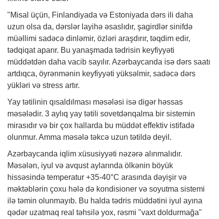
"Misal üçün, Finlandiyada və Estoniyada dərs ili daha
uzun olsa da, dərslər layihə əsaslıdır, şagirdlər sinifdə
müəllimi sadəcə dinləmir, özləri araşdırır, təqdim edir,
tədqiqat aparır. Bu yanaşmada tədrisin keyfiyyəti
müddətdən daha vacib sayılır. Azərbaycanda isə dərs saatı
artdıqca, öyrənmənin keyfiyyəti yüksəlmir, sadəcə dərs
yükləri və stress artır.
Yay tətilinin qısaldılması məsələsi isə digər həssas
məsələdir. 3 aylıq yay tətili sovetdənqalma bir sistemin
mirasıdır və bir çox hallarda bu müddət effektiv istifadə
olunmur. Amma məsələ təkcə uzun tətildə deyil.
Azərbaycanda iqlim xüsusiyyəti nəzərə alınmalıdır.
Məsələn, iyul və avqust aylarında ölkənin böyük
hissəsində temperatur +35-40°C arasında dəyişir və
məktəblərin çoxu hələ də kondisioner və soyutma sistemi
ilə təmin olunmayıb. Bu halda tədris müddətini iyul ayına
qədər uzatmaq real təhsilə yox, rəsmi "vaxt doldurmağa"