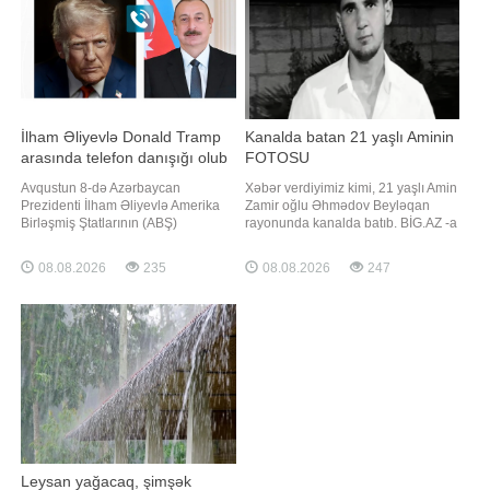
Sinqapur Respublikasının milli
bayramı münasibətilə Sizə v
İlham Əliyevlə Donald Tramp
Kanalda batan 21 yaşlı Aminin
arasında telefon danışığı olub
FOTOSU
Avqustun 8-də Azərbaycan
Xəbər verdiyimiz kimi, 21 yaşlı Amin
Prezidenti İlham Əliyevlə Amerika
Zamir oğlu Əhmədov Beyləqan
Birləşmiş Ştatlarının (ABŞ)
rayonunda kanalda batıb. BİG.AZ -a
Prezidenti Donald Tramp arasında
istinadən xəbər verir ki, hadisə
telefon danışığı olub. "Report" xəbər
avqustun 6-da rayon ərazisindən
08.08.2026
235
08.08.2026
247
verir ki, bu barədə Azərbaycan
keçən "Yeni Xan Qızı" adlı beton
Prezidentinin Mətbuat Xidmətinin
kanalda baş verib. Hazırda onun
məlumat yayıb. Telefon söhbəti
meyitinin tapılması istiqamətində
zamanı Vaşinqton Zirvə Görüşünün
axtarış-xilasetmə tədbirlər
ildönüm
Leysan yağacaq, şimşək