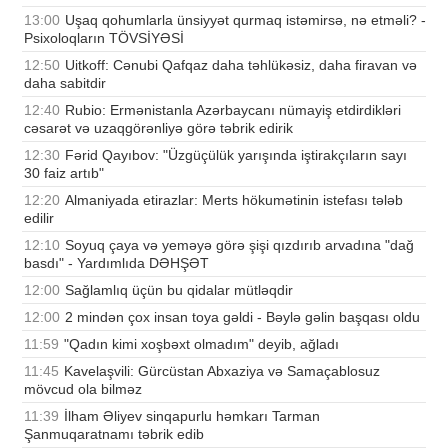
13:00
Uşaq qohumlarla ünsiyyət qurmaq istəmirsə, nə etməli? -
Psixoloqların TÖVSİYƏSİ
12:50
Uitkoff: Cənubi Qafqaz daha təhlükəsiz, daha firavan və
daha sabitdir
12:40
Rubio: Ermənistanla Azərbaycanı nümayiş etdirdikləri
cəsarət və uzaqgörənliyə görə təbrik edirik
12:30
Fərid Qayıbov: "Üzgüçülük yarışında iştirakçıların sayı
30 faiz artıb"
12:20
Almaniyada etirazlar: Merts hökumətinin istefası tələb
edilir
12:10
Soyuq çaya və yeməyə görə şişi qızdırıb arvadına "dağ
basdı" - Yardımlıda DƏHŞƏT
12:00
Sağlamlıq üçün bu qidalar mütləqdir
12:00
2 mindən çox insan toya gəldi - Bəylə gəlin başqası oldu
11:59
"Qadın kimi xoşbəxt olmadım" deyib, ağladı
11:45
Kavelaşvili: Gürcüstan Abxaziya və Samaçablosuz
mövcud ola bilməz
11:39
İlham Əliyev sinqapurlu həmkarı Tarman
Şanmuqaratnamı təbrik edib