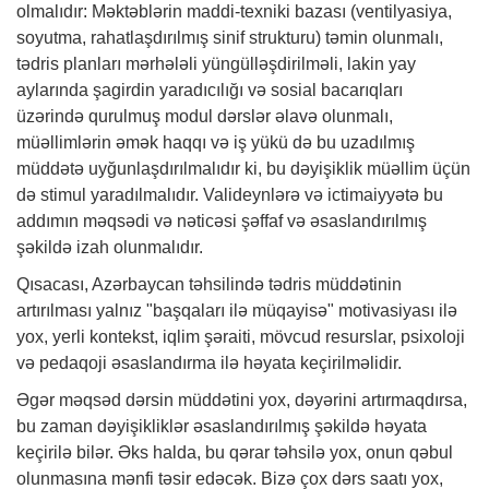
olmalıdır: Məktəblərin maddi-texniki bazası (ventilyasiya,
soyutma, rahatlaşdırılmış sinif strukturu) təmin olunmalı,
tədris planları mərhələli yüngülləşdirilməli, lakin yay
aylarında şagirdin yaradıcılığı və sosial bacarıqları
üzərində qurulmuş modul dərslər əlavə olunmalı,
müəllimlərin əmək haqqı və iş yükü də bu uzadılmış
müddətə uyğunlaşdırılmalıdır ki, bu dəyişiklik müəllim üçün
də stimul yaradılmalıdır. Valideynlərə və ictimaiyyətə bu
addımın məqsədi və nəticəsi şəffaf və əsaslandırılmış
şəkildə izah olunmalıdır.
Qısacası, Azərbaycan təhsilində tədris müddətinin
artırılması yalnız "başqaları ilə müqayisə" motivasiyası ilə
yox, yerli kontekst, iqlim şəraiti, mövcud resurslar, psixoloji
və pedaqoji əsaslandırma ilə həyata keçirilməlidir.
Əgər məqsəd dərsin müddətini yox, dəyərini artırmaqdırsa,
bu zaman dəyişikliklər əsaslandırılmış şəkildə həyata
keçirilə bilər. Əks halda, bu qərar təhsilə yox, onun qəbul
olunmasına mənfi təsir edəcək. Bizə çox dərs saatı yox,