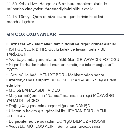
11:30
Kobaxidze: Haaqa və Strasburq məhkəmələrində
müharibə cinayətləri törətmədiyimizi sübut etdik
11:15
Türkiyə Qara dənizə ticarət gəmilərinin keçidini
məhdudlaşdırır
ƏN ÇOX OXUNANLAR
•
Tezbazar.Az - Xidmətlər, təmir, tikinti və digər xidmət elanları
•
İSTİ GÜNLƏR BİTİR: Güclü külək və leysan gəlir - BU
TARİXDƏN
•
Azərbaycanda yandırılaraq öldürülən ƏR-ARVADIN FOTOSU
•
Nigar Fərhadın həbs olunan əri kimdir, nə işlə məşğuldur? -
FOTO
•
"Arzum" ilə bağlı YENİ XƏBƏR - Məhkəmədən sonra…
•
Azərbaycanda sürpriz: BU FƏSİL UZANACAQ - 5 ay davam
edə bilər
•
Mal əti BAHALAŞDI - VİDEO
•
Məşhur müğənninin "Namus" mahnısına rəqsi MÜZAKİRƏ
YARATDI - VİDEO
•
Doğuş Xoşqədəmin qısqanclığından DANIŞDI
•
Ülviranın həkim qızı gözəlliyi ilə HEYRAN EDİR - YENİ
FOTOLARI
•
Bu şəxslər ad və soyadını DƏYİŞƏ BİLMƏZ - RƏSMİ
•
Avqustda MÜTLƏQ ALIN - Sonra tapmayacaqsınız