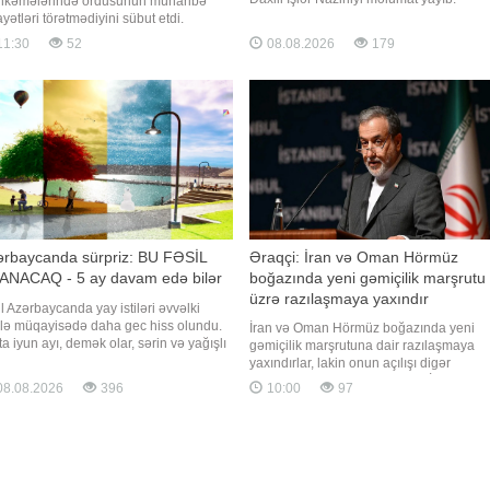
kəmələrində ordusunun müharibə
Bildirilib ki, zərərçəkmiş şəxs polisə
ayətləri törətmədiyini sübut etdi.
müraciət edərək yaşadığı evdən 10 min
port"un Gürcüstan bürosu xəbər verir
11:30
52
08.08.2026
179
manat pul vəsaitinin oğurlandığını bildiri
 bu barədə Baş nazir İrakli Kobaxidze
Polis əməkdaşlarının keçirdikləri
əsinin 2008-ci il müharibəsi ilə bağlı
tədbirlərlə əməli törətməkd
nəlxalq məhkəmələrdə əldə etdiyi
icələrdən danışarkən bəhs edib
ərbaycanda sürpriz: BU FƏSİL
Əraqçi: İran və Oman Hörmüz
ANACAQ - 5 ay davam edə bilər
boğazında yeni gəmiçilik marşrutu
üzrə razılaşmaya yaxındır
il Azərbaycanda yay istiləri əvvəlki
ərlə müqayisədə daha gec hiss olundu.
İran və Oman Hörmüz boğazında yeni
ta iyun ayı, demək olar, sərin və yağışlı
gəmiçilik marşrutuna dair razılaşmaya
i. Bildirilir ki, belə olduğu halda yay
yaxındırlar, lakin onun açılışı digər
sümü oktyabra qədər uzana bilər. Yay
şərtlərdən də asılıdır. "Report" İran Xarici
8.08.2026
396
10:00
97
sümü uzanacaqmı? Yaxın aylarda
İşlər Nazirliyinin (XİN) teleqram kanalına
a durumu necə olacaq?. -a danışan
istinadən xəbər verir ki, bu barədə XİN
ma və Eko"
rəhbəri Abbas Əraqçi avqustun 8-i
keçirilən mətbua