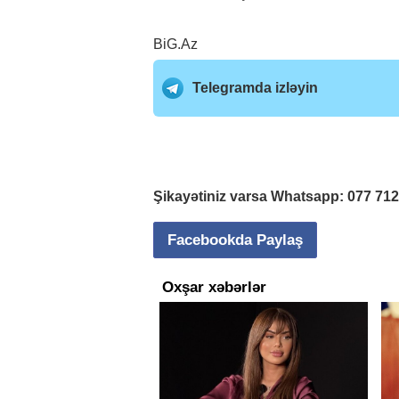
BiG.Az
Telegramda izləyin
Şikayətiniz varsa Whatsapp:
077 71
Facebookda Paylaş
Oxşar xəbərlər