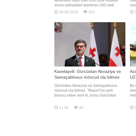
tərəfindən daxil olan dron qısa müddət
məh
sonra sərhəddən təxminən 100 metr
cin
kənarda partlayıb. "Report" Bolqarıstan
"Re
08.08.2026
163
mediasına istinadən xəbər verir ki, bu
ki,
barədə ölkənin Baş naziri Rumen Radev
ölk
Təhlükəsizlik Şurasının təcili iclasından
bey
sonra bildirib. Hadis
nət
Kavelaşvili: Gürcüstan Abxaziya və
Az
Samaçablosuz mövcud ola bilməz
UZ
Gürcüstan Abxaziya və Samaçablosuz
Bu 
mövcud ola bilməz. "Report"un yerli
ill
bürosu xəbər verir ki, bunu Gürcüstan
Hət
Prezidenti Mixeil Kavelaşvili 2008-ci il
keçd
avqust müharibəsinin 18-ci ildönümü ilə
möv
11:45
39
0
bağlı çıxışında deyib. O, ölkənin ərazi
möv
bütövlüyünün bərpasının dövlət siyasətinin
hav
əsas istiqamətlərində
"Sə