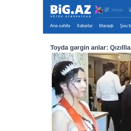
Valyuta
Ana səhifə
Xəbərlər
Maraqlı
Şou b
Toyda gərgin anlar: Qızılll