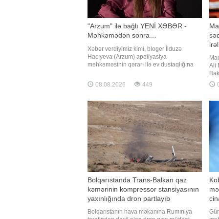
"Arzum" ilə bağlı YENİ XƏBƏR -
Ma
Məhkəmədən sonra…
səd
irə
Xəbər verdiyimiz kimi, bloger İlduzə
Hacıyeva (Arzum) apellyasiya
Mac
məhkəməsinin qərarı ilə ev dustaqlığına
Ali
buraxılıb. Məhkəmədən sonra bloger
Bak
bütün sosial şəbəkə paylaşımını silib. O,
sür
08.08.2026
449
0
818 mindən çox izləyicisi olan səhifəsində
ver
videoları yığışdırıb. Məhkəmə qərarı ilə
fra
ona sosial şəbəkədən istifadə qadağas
bu 
Bolqarıstanda Trans-Balkan qaz
Ko
kəmərinin kompressor stansiyasının
mə
yaxınlığında dron partlayıb
cin
etd
Bolqarıstanın hava məkanına Rumıniya
Gür