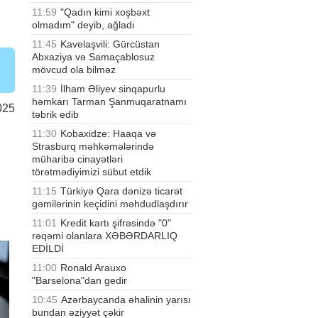
11:59
"Qadın kimi xoşbəxt
olmadım" deyib, ağladı
11:45
Kavelaşvili: Gürcüstan
Abxaziya və Samaçablosuz
mövcud ola bilməz
11:39
İlham Əliyev sinqapurlu
həmkarı Tarman Şanmuqaratnamı
025
təbrik edib
11:30
Kobaxidze: Haaqa və
Strasburq məhkəmələrində
müharibə cinayətləri
törətmədiyimizi sübut etdik
11:15
Türkiyə Qara dənizə ticarət
gəmilərinin keçidini məhdudlaşdırır
11:01
Kredit kartı şifrəsində "0"
rəqəmi olanlara XƏBƏRDARLIQ
EDİLDİ
11:00
Ronald Arauxo
"Barselona"dan gedir
10:45
Azərbaycanda əhalinin yarısı
bundan əziyyət çəkir