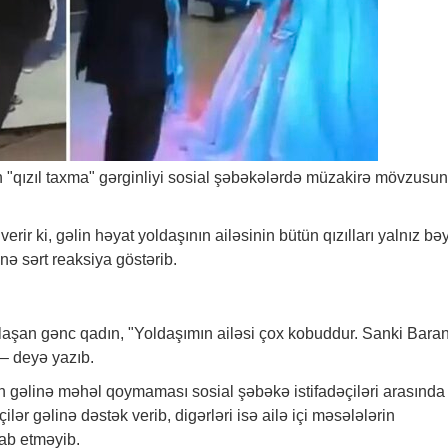
 "qızıl taxma" gərginliyi sosial şəbəkələrdə müzakirə mövzusu
verir ki, gəlin həyat yoldaşının ailəsinin bütün qızılları yalnız bə
ə sərt reaksiya göstərib.
laşan gənc qadın, "Yoldaşımın ailəsi çox kobuddur. Sanki Bara
 – deyə yazıb.
n gəlinə məhəl qoymaması sosial şəbəkə istifadəçiləri arasında
lər gəlinə dəstək verib, digərləri isə ailə içi məsələlərin
ab etməyib.