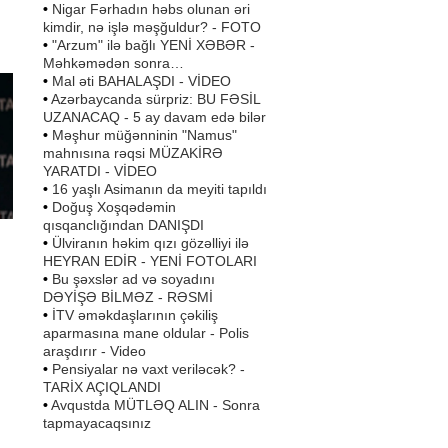
•
Nigar Fərhadın həbs olunan əri
kimdir, nə işlə məşğuldur? - FOTO
•
"Arzum" ilə bağlı YENİ XƏBƏR -
b.
Məhkəmədən sonra…
•
Mal əti BAHALAŞDI - VİDEO
•
Azərbaycanda sürpriz: BU FƏSİL
UZANACAQ - 5 ay davam edə bilər
•
Məşhur müğənninin "Namus"
mahnısına rəqsi MÜZAKİRƏ
YARATDI - VİDEO
•
16 yaşlı Asimanın da meyiti tapıldı
•
Doğuş Xoşqədəmin
qısqanclığından DANIŞDI
•
Ülviranın həkim qızı gözəlliyi ilə
HEYRAN EDİR - YENİ FOTOLARI
•
Bu şəxslər ad və soyadını
DƏYİŞƏ BİLMƏZ - RƏSMİ
•
İTV əməkdaşlarının çəkiliş
aparmasına mane oldular - Polis
araşdırır - Video
•
Pensiyalar nə vaxt veriləcək? -
TARİX AÇIQLANDI
•
Avqustda MÜTLƏQ ALIN - Sonra
tapmayacaqsınız