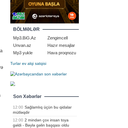
BÖLMƏLƏR
Mp3.BiG.Az
Zengimcell
Unvan.az
Hazır mesajlar
na
Mp3 yukle
Hava proqnozu
Turlar
ev alqi satqisi
yə
n
Son Xəbərlər
12:00
Sağlamlıq üçün bu qidalar
mütləqdir
12:00
2 mindən çox insan toya
gəldi - Bəylə gəlin başqası oldu