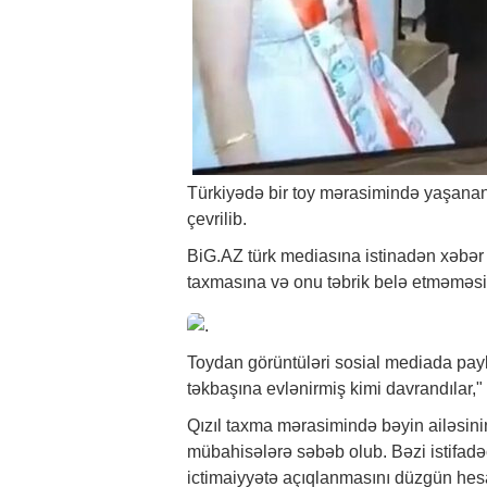
Türkiyədə bir toy mərasimində yaşanan
çevrilib.
BiG.AZ
türk mediasına istinadən
xəbər
taxmasına və onu təbrik belə etməməsin
Toydan görüntüləri sosial mediada pay
təkbaşına evlənirmiş kimi davrandılar,"
Qızıl taxma mərasimində bəyin ailəsini
mübahisələrə səbəb olub. Bəzi istifadəçi
ictimaiyyətə açıqlanmasını düzgün hes