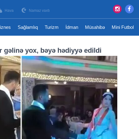
Hava
Namaz vaxtı
iznes
Sağlamlıq
Turizm
İdman
Müsahibə
Mini Futbol
ar gəlinə yox, bəyə hədiyyə edildi