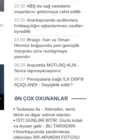
10:30
ABŞ-də sağ xəstələrin
orqanlarını götürməyə cəhd edilib
10:15
Azərbaycanda auditorlara
fırıldaqçılığın aşkarlanması üsulları
ii
öyrədilib
10:00
Əraqçi: İran və Oman
Hörmüz boğazında yeni gəmiçilik
raq
marşrutu üzrə razılaşmaya
yaxındır
00:29
Avqustda MÜTLƏQ ALIN -
Sonra tapmayacaqsınız
00:27
Pensiyalarla bağlı İLK DƏFƏ
AÇIQLANDI - Dəyişiklik edilir?
ƏN ÇOX OXUNANLAR
•
Tezbazar.Az - Xidmətlər, təmir,
tikinti və digər xidmət elanları
•
İSTİ GÜNLƏR BİTİR: Güclü külək
və leysan gəlir - BU TARİXDƏN
•
Azərbaycanda yandırılaraq
öldürülən ƏR-ARVADIN FOTOSU