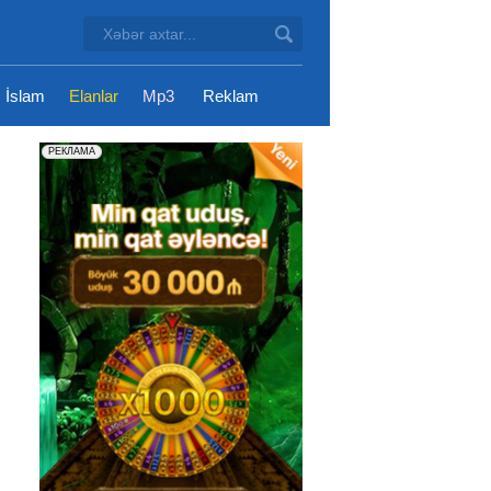
İslam
Elanlar
Mp3
Reklam