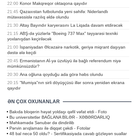
22:00
Konor Makqreqor oktaqona qayıdır
21:45
Qazaxıstan futbolunda yeni səhifə: Niderlandlı
mütəxəssislə razılıq əldə olundu
21:30
Altay Bayındır karyerasını La Liqada davam etdirəcək
21:15
ABŞ-də yüzlərlə "Boeing 737 Max" təyyarəsi texniki
yoxlanışdan keçiriləcək
21:00
İspaniyadan Əlcəzairə narkotik, geriyə miqrant daşıyan
dəstə ələ keçdi
20:45
Ermənistanın Aİ-yə üzvlüyü ilə bağlı referendum niyə
mümkünsüzdür?
20:30
Ana oğluna qoyduğu ada görə həbs olundu
20:15
"Mumiya"nın sirli döyüşçüsü illər sonra yenidən ekrana
qayıdır
ƏN ÇOX OXUNANLAR
•
Bakıda bloqerin həyat yoldaşı qəfil vəfat etdi - Foto
•
Bu universitetlər BAĞLANA BİLƏR - XƏBƏRDARLIQ
•
Məhkəmədə Sənubər də dindirilib
•
Pərvin arıqlaması ilə diqqət çəkdi - Fotolar
•
48 bal necə 50 oldu? - Sertifikasiyada cavab gözləyən suallar