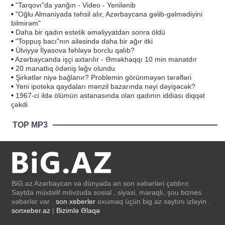
•
"Tarqovı"da yanğın - Video - Yenilənib
•
"Oğlu Almaniyada təhsil alır, Azərbaycana gəlib-gəlmədiyini
bilmirəm"
•
Daha bir qadın estetik əməliyyatdan sonra öldü
•
"Toppuş bacı"nın ailəsində daha bir ağır itki
•
Ülviyyə İlyasova fəhləyə borclu qalıb?
•
Azərbaycanda işçi axtarılır - Əməkhaqqı 10 min manatdır
•
20 manatlıq ödəniş ləğv olundu
•
Şirkətlər niyə bağlanır? Problemin görünməyən tərəfləri
•
Yeni ipoteka qaydaları mənzil bazarında nəyi dəyişəcək?
•
1967-ci ildə ölümün astanasında olan qadının iddiası diqqət
çəkdi
TOP MP3
BiG.az Azərbaycan və dünyada ən son xəbərləri çatdırır.
Saytda müxtəlif mövzuda sosial , siyasi, maraqlı, şou biznes
xəbərlər var .
son xeberler
oxumaq üçün big.az saytını izləyin .
sonxeber.az
|
Bizimlə Əlaqə