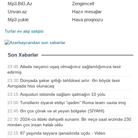
Mp3.BiG.Az
Zengimcell
Unvan.az
Hazır mesajlar
Mp3 yukle
Hava proqnozu
Turlar
ev alqi satqisi
Son Xəbərlər
23:45
Ailədə neçənci uşaq olmağımız sağlamlığımıza təsir
edirmiş
23:30
Dünyada şəkər qıtlığı təhlükəsi artır: Ən böyük təsir
Avropada hiss olunacaq
23:15
Avqustun istisində sağlam qalmağın 10 yolu
23:00
Turistlərin ziyarət etdiyi "qədim" Roma teatrı saxta imiş
22:45
Ən çox çörək və ət yeyən bölgələr (SİYAHI)
22:30
2024-cü ildəki dəhşətli sunami: Bir neçə saat ərzində 230
mindən çox insan həlak oldu
22:15
97 yaşında təyyarə qanadında uçdu - Video