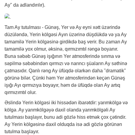
Ay" da adlandırılır).
Tam Ay tutulması - Günəş, Yer və Ay eyni xətt üzərində
düzüləndə, Yerin kölgəsi Ayın üzərinə düşdükdə və ya Ay
tamamilə Yerin kölgəsinə girdikdə baş verir. Bu zaman Ay
tamamilə yox olmur, əksinə, qırmızımtıl rəngə boyanır.
Buna səbəb Günəş işığının Yer atmosferində sınma və
səpilmə səbəbindən qırmızı və narıncı şüaların Ay səthinə
çatmasıdır. Qanlı rəng Ay üfüqdə olarkən daha "dramatik"
görünə bilər. Çünki həm Yer atmosferindən keçən Günəş
işığı Ayı qırmızıya boyayır, həm də üfüqdə olan Ay artıq
qırmızımtıl olur.
Əslində Yerin kölgəsi iki hissədən ibarətdir: yarımkölgə və
kölgə. Ay yarımkölgəyə daxil olanda yarımkölgəli Ay
tutulması başlayır, bunu adi gözlə hiss etmək çox çətindir.
Ay Yerin kölgəsinə daxil olduqda isə adi gözlə görünən
tutulma başlayır.