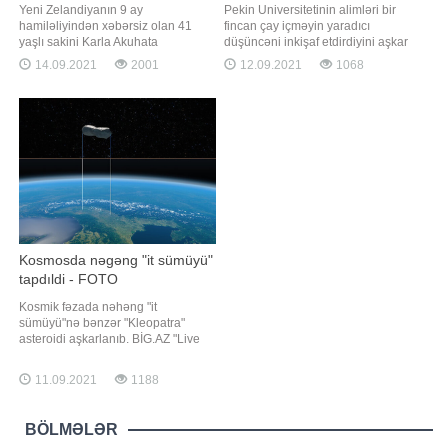
araşdırdı...
Yeni Zelandiyanın 9 ay
Pekin Universitetinin alimləri bir
hamiləliyindən xəbərsiz olan 41
fincan çay içməyin yaradıcı
yaşlı sakini Karla Akuhata
düşüncəni inkişaf etdirdiyini aşkar
gözlənimədən yataq otağında uşaq
ediblər. Araşdırma nəticəsində
14.09.2021
2001
12.09.2021
1068
dünyaya gətirib. BİG.AZ xəbər verir
mütəxəssislər çayın bioloji
ki, bu barədə "The New Zealand
komponentlərinin deyil, çay içmək
Herald" yazır. Belə ki, bir həftə öncə
prosesinin özünün insanları "daha
anasının evində olan Akuhata qarın
ağıllı və daha yaradıcı" olduqlarını
nahiyəsində kəskin ağrı hiss edib
düşünməyə sövq etdiyi qənaətin
Kosmosda nəgəng "it sümüyü"
tapdıldi - FOTO
Kosmik fəzada nəhəng "it
sümüyü"nə bənzər "Kleopatra"
asteroidi aşkarlanıb. BİG.AZ "Live
Science"a istinadən xəbər verir ki,
alimlərin marağına səbəb olan bu
11.09.2021
1188
asteroidin uzunluğu 270 kilometr,
çəkisi 3,27 kvadrilyon ton, sıxlığı isə
hər kub santimetrə 3,4 qramdır.
BÖLMƏLƏR
Hazırd