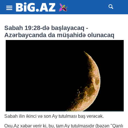
Sabah 19:28-də başlayacaq -
Azərbaycanda da müşahidə olunacaq
Sabah ilin ikinci və son Ay tutulması baş verəcək.
Oxu.Az
xəbər
verir ki, bu, tam Ay tutulmasıdır (bəzən "Qanlı