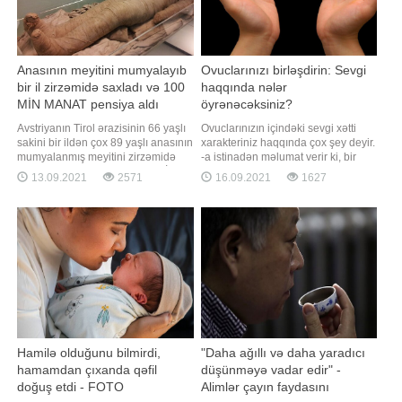
Anasının meyitini mumyalayıb
Ovuclarınızı birləşdirin: Sevgi
bir il zirzəmidə saxladı və 100
haqqında nələr
MİN MANAT pensiya aldı
öyrənəcəksiniz?
Avstriyanın Tirol ərazisinin 66 yaşlı
Ovuclarınızın içindəki sevgi xətti
sakini bir ildən çox 89 yaşlı anasının
xarakteriniz haqqında çox şey deyir.
mumyalanmış meyitini zirzəmidə
-a istinadən məlumat verir ki, bir
saxlayaraq, pensiyasını alıb. BİG.AZ
insanın əlləri o insan haqqında çox
13.09.2021
2571
16.09.2021
1627
xəbər verir ki, bu barədə "BBC
şey deyə bilər. Bu, uzun müddətdir
News" yazır. Polisin məlumatına
ki, xarakter təhlili aparan insanlar
görə, demensiya xəstəsi olan qadın
üçün təsirli bir üsuldur. Əgər bu sizə
2020-ci ilin iyun ayında qocalıqdan
də maraqlıdırsa, o zaman
vəfat edib
ovuclarınızı birləşdirin
Hamilə olduğunu bilmirdi,
"Daha ağıllı və daha yaradıcı
hamamdan çıxanda qəfil
düşünməyə vadar edir" -
doğuş etdi - FOTO
Alimlər çayın faydasını