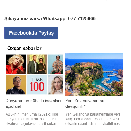
Şikayətiniz varsa Whatsapp:
077 7125666
Facebookda Paylaş
Oxşar xəbərlər
Dünyanın ən nüfuzlu insanları
Yeni Zelandiyanın adı
açıqlandı
dəyişdirilir?
ABŞ-ın "Time" jurnalı 2021-ci ildə
Yeni Zelandiya parlamentində yerli
dünyanın ən nüfuzlu insanlarının
xalqı təmsil edən "Maori" partiyası
siyahısını açıqlayıb. -a istinadən
ölkənin rəsmi adının dəyişdirilməsi
xəbər verir ki, 100 nəfərdən ibarət
üçün parlamentə təqdim edəcəyi