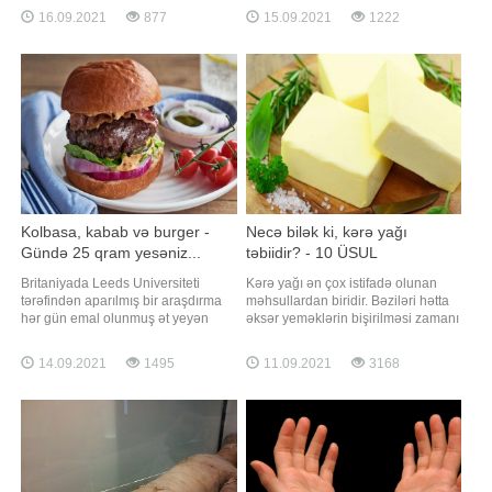
siyahı "Liderlər", "İxtiraçılar",
petisiyanı onlayn imza üçün açıb. -a
16.09.2021
877
15.09.2021
1222
"İncəsənət xadimləri", "Yenilikçilər"
istinadən xəbər verir ki, petisiyada
kimi bir neçə bölməyə ayrılıb.
ölkənin adının Aotearoa olaraq
Siyasətçilə
dəyişdirilməsi, şəhərlərin,
qəsəbələrin və yerləri
Kolbasa, kabab və burger -
Necə bilək ki, kərə yağı
Gündə 25 qram yesəniz...
təbiidir? - 10 ÜSUL
Britaniyada Leeds Universiteti
Kərə yağı ən çox istifadə olunan
tərəfindən aparılmış bir araşdırma
məhsullardan biridir. Bəziləri hətta
hər gün emal olunmuş ət yeyən
əksər yeməklərin bişirilməsi zamanı
insanlarda demensiya (ağıl
kərə yağından istifadə edirlər. Bəs
zəifləməsi) riskinin 44 faiz arta
bu qədər çox üstünlük verilən kərə
14.09.2021
1495
11.09.2021
3168
biləcəyini göstərib. -a istinadən
yağının təbii olub-olmadığını necə
bildirir ki, araşdırmada kolbasa,
bilmək olar?. Kərə yağının ziyanlı
kabab və burger kimi qidaların orta
olması barədə fikirlər olsa da, təbii
və daha yuxarı yaşlarda beyin
kərə yağının A
sağlamlığın