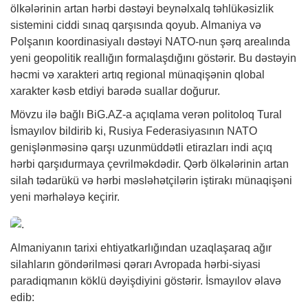
ölkələrinin artan hərbi dəstəyi beynəlxalq təhlükəsizlik
sistemini ciddi sınaq qarşısında qoyub. Almaniya və
Polşanın koordinasiyalı dəstəyi NATO-nun şərq arealında
yeni geopolitik reallığın formalaşdığını göstərir. Bu dəstəyin
həcmi və xarakteri artıq regional münaqişənin qlobal
xarakter kəsb etdiyi barədə suallar doğurur.
Mövzu ilə bağlı
BiG.AZ
-a açıqlama verən politoloq Tural
İsmayılov bildirib ki, Rusiya Federasiyasının NATO
genişlənməsinə qarşı uzunmüddətli etirazları indi açıq
hərbi qarşıdurmaya çevrilməkdədir. Qərb ölkələrinin artan
silah tədarükü və hərbi məsləhətçilərin iştirakı münaqişəni
yeni mərhələyə keçirir.
Almaniyanın tarixi ehtiyatkarlığından uzaqlaşaraq ağır
silahların göndərilməsi qərarı Avropada hərbi-siyasi
paradiqmanın köklü dəyişdiyini göstərir. İsmayılov əlavə
edib: