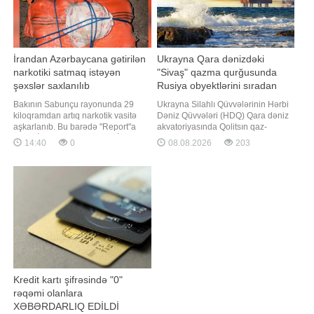
İrandan Azərbaycana gətirilən
Ukrayna Qara dənizdəki
narkotiki satmaq istəyən
"Sivaş" qazma qurğusunda
şəxslər saxlanılıb
Rusiya obyektlərini sıradan
çıxarıb
Bakının Sabunçu rayonunda 29
Ukrayna Silahlı Qüvvələrinin Hərbi
kiloqramdan artıq narkotik vasitə
Dəniz Qüvvələri (HDQ) Qara dəniz
aşkarlanıb. Bu barədə "Report"a
akvatoriyasında Qolitsın qaz-
Daxili İşlər Nazirliyindən (DİN)
kondensat yatağında yerləşən
14:40
0
08.08.2026
203
məlumat verilib. Bildirilib ki,
"Sivaş" qazma qurğusunda
narkokuryerlik etməkdə şübhəli
Rusiyaya məxsus obyektlərin məhv
bilinən, əvvəllər məhkum olunmuş
edildiyini bəyan edib. "Report"
Sənan Mirzəyev və tanışı olan
Ukrayna Silahlı Qüvvələri HDQ-nin
qadın saxlanılıb. Onlardan
teleqram kanalına istinadən xəbə
ümumilikd
Kredit kartı şifrəsində "0"
rəqəmi olanlara
XƏBƏRDARLIQ EDİLDİ