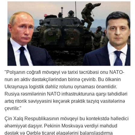
"Polşanın coğrafi mövqeyi və tarixi təcrübəsi onu NATO-
nun ən aktiv dəstəkçilərindən birinə çevirib. Bu ölkənin
Ukraynaya logistik dəhliz rolunu oynaması önəmlidir.
Rusiya rəsmilərinin NATO infrastrukturuna qarşı təhdidləri
artıq ritorik səviyyəsini keçərək praktik təzyiq vasitələrinə
çevrilir."
Çin Xalq Respublikasının mövqeyi bu kontekstdə həlledici
əhəmiyyət daşıyır. Pekinin Moskvaya verdiyi məhdud
dəstək və Qərblə ticarət əlaqələrini balanslaşdırma