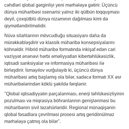
cəhdləri qlobal gərginliyi yeni mərhələyə gətirir. Üçüncü
dünya müharibəsi ssenarisi yalnız iki qütbün toqquşması
deyil, çoxqütblü dünya nizamının dağılması kimi də
qiymətləndirilməlidir.
Nüvə silahlarının mövcudluğu situasiyanı daha da
mürəkkəbləşdirir və klassik müharibə konsepsiyalarını
köhnəldir. Hibrid müharibə formatında inkişaf edən cari
vəziyyət ənənəvi hərbi əməliyyatları kibertəhlükəsizlik,
iqtisadi sanksiyalar və informasiya müharibəsi ilə
birləşdirir. İsmayılov vurğulayıb ki, üçüncü dünya
müharibəsi artıq başlamış ola bilər, sadəcə formatı XX əsr
müharibələrindən köklü şəkildə fərqlənir.
"Qlobal iqtisadiyyatın parçalanması, enerji təhlükəsizliyinin
pozulması və miqrasiya böhranlarının genişlənməsi bu
müharibənin sivil təzahürləridir. Regional münaqişənin
qlobal fəsadlara çevrilməsi prosesi artıq geridönülməz
mərhələyə çatmış ola bilər".