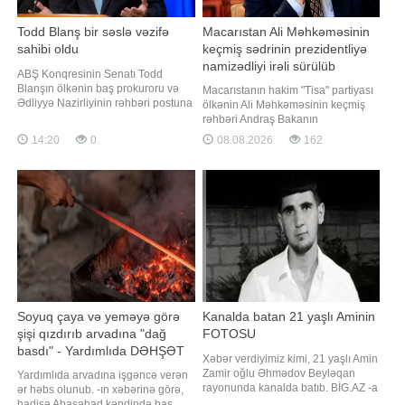
Todd Blanş bir səslə vəzifə
Macarıstan Ali Məhkəməsinin
sahibi oldu
keçmiş sədrinin prezidentliyə
namizədliyi irəli sürülüb
ABŞ Konqresinin Senatı Todd
Blanşın ölkənin baş prokuroru və
Macarıstanın hakim "Tisa" partiyası
Ədliyyə Nazirliyinin rəhbəri postuna
ölkənin Ali Məhkəməsinin keçmiş
təyinatını minimum səs çoxluğu ilə
rəhbəri Andraş Bakanın
təsdiqləyib. xəbər verir ki, bu
prezidentliyə namizədliyini irəli
14:20
0
08.08.2026
162
barədə "Associated Press" (AP)
sürüb. "Report" "Reuters"ə istinadən
agentliyi məlumat yayıb. Bildirilib ki,
xəbər verir ki, bu barədə partiyanın
respublikaçıların çoxluq təşkil etdiyi
parlament fraksiyası bildirib.
Senat Blanşın namizədliyin
Bakanın avqustun 11-i bu vəzifəyə
seçiləcəy
Soyuq çaya və yeməyə görə
Kanalda batan 21 yaşlı Aminin
şişi qızdırıb arvadına "dağ
FOTOSU
basdı" - Yardımlıda DƏHŞƏT
Xəbər verdiyimiz kimi, 21 yaşlı Amin
Zamir oğlu Əhmədov Beyləqan
Yardımlıda arvadına işgəncə verən
rayonunda kanalda batıb. BİG.AZ -a
ər həbs olunub. -ın xəbərinə görə,
istinadən xəbər verir ki, hadisə
hadisə Abasabad kəndində baş