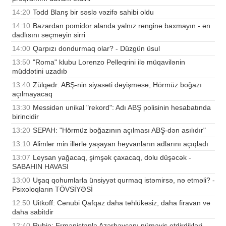
14:20
Todd Blanş bir səslə vəzifə sahibi oldu
14:10
Bazardan pomidor alanda yalnız rənginə baxmayın - ən
dadlısını seçməyin sirri
14:00
Qarpızı dondurmaq olar? - Düzgün üsul
13:50
"Roma" klubu Lorenzo Pelleqrini ilə müqavilənin
müddətini uzadıb
13:40
Zülqədr: ABŞ-nin siyasəti dəyişməsə, Hörmüz boğazı
açılmayacaq
13:30
Messidən unikal "rekord": Adı ABŞ polisinin hesabatında
birincidir
13:20
SEPAH: "Hörmüz boğazının açılması ABŞ-dən asılıdır"
13:10
Alimlər min illərlə yaşayan heyvanların adlarını açıqladı
13:07
Leysan yağacaq, şimşək çaxacaq, dolu düşəcək -
SABAHIN HAVASI
13:00
Uşaq qohumlarla ünsiyyət qurmaq istəmirsə, nə etməli? -
Psixoloqların TÖVSİYƏSİ
12:50
Uitkoff: Cənubi Qafqaz daha təhlükəsiz, daha firavan və
daha sabitdir
12:40
Rubio: Ermənistanla Azərbaycanı nümayiş etdirdikləri