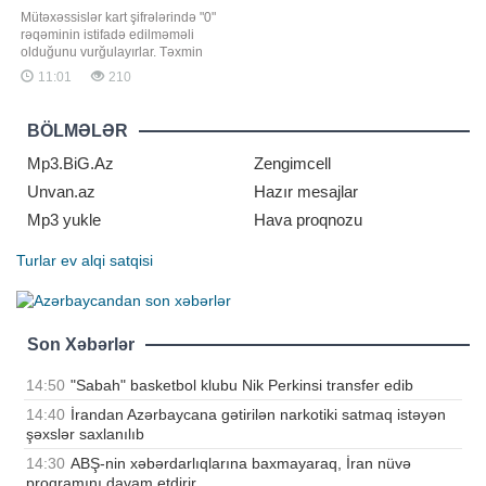
Mütəxəssislər kart şifrələrində "0"
rəqəminin istifadə edilməməli
olduğunu vurğulayırlar. Təxmin
edilməsi asan ardıcıllıqlarda və
11:01
210
doğum tarixlərində tez-tez istifadə
edilən bu rəqəm kiber dələduzların
ilk hədəfi olur. xəbər verir ki, kiber
BÖLMƏLƏR
təhlükəsizlik və bankçılıq
mütəxəssisləri kredit v
Mp3.BiG.Az
Zengimcell
Unvan.az
Hazır mesajlar
Mp3 yukle
Hava proqnozu
Turlar
ev alqi satqisi
Son Xəbərlər
14:50
"Sabah" basketbol klubu Nik Perkinsi transfer edib
14:40
İrandan Azərbaycana gətirilən narkotiki satmaq istəyən
şəxslər saxlanılıb
14:30
ABŞ-nin xəbərdarlıqlarına baxmayaraq, İran nüvə
proqramını davam etdirir