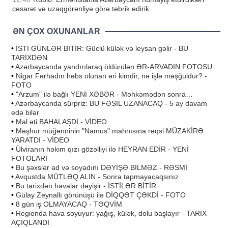
cəsarət və uzaqgörənliyə görə təbrik edirik
ƏN ÇOX OXUNANLAR
•
İSTİ GÜNLƏR BİTİR: Güclü külək və leysan gəlir - BU
TARİXDƏN
•
Azərbaycanda yandırılaraq öldürülən ƏR-ARVADIN FOTOSU
•
Nigar Fərhadın həbs olunan əri kimdir, nə işlə məşğuldur? -
FOTO
•
"Arzum" ilə bağlı YENİ XƏBƏR - Məhkəmədən sonra…
•
Azərbaycanda sürpriz: BU FƏSİL UZANACAQ - 5 ay davam
edə bilər
•
Mal əti BAHALAŞDI - VİDEO
•
Məşhur müğənninin "Namus" mahnısına rəqsi MÜZAKİRƏ
YARATDI - VİDEO
•
Ülviranın həkim qızı gözəlliyi ilə HEYRAN EDİR - YENİ
FOTOLARI
•
Bu şəxslər ad və soyadını DƏYİŞƏ BİLMƏZ - RƏSMİ
•
Avqustda MÜTLƏQ ALIN - Sonra tapmayacaqsınız
•
Bu tarixdən havalar dəyişir - İSTİLƏR BİTİR
•
Gülay Zeynallı görünüşü ilə DİQQƏT ÇƏKDİ - FOTO
•
8 gün iş OLMAYACAQ - TƏQVİM
•
Regionda hava soyuyur: yağış, külək, dolu başlayır - TARİX
AÇIQLANDI