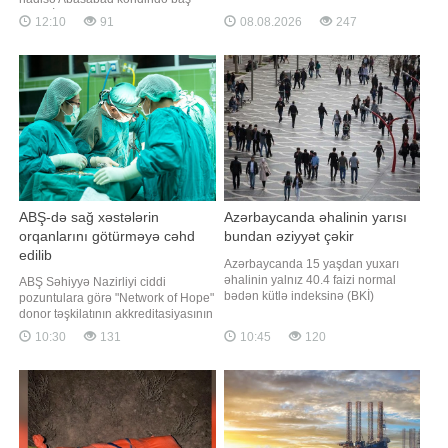
avqustun 6-da rayon ərazisindən
verib. İttiham aktına görə, 31 yaşlı
12:10
91
08.08.2026
247
keçən "Yeni Xan Qızı" adlı beton
Elçin Mütəllibov (şərti adla) yeməyin
kanalda baş verib. Hazırda onun
hazır olmamasını bəhanə edərək,
meyitinin tapılması istiqamətində
qeyri-rəsmi şəkildə bir yerdə
axtarış-xilasetmə tədbirlər
yaşadığı zərərçəkən Gülnarı (şərti
adla) təhqir edib və yumruqla so
ABŞ-də sağ xəstələrin
Azərbaycanda əhalinin yarısı
orqanlarını götürməyə cəhd
bundan əziyyət çəkir
edilib
Azərbaycanda 15 yaşdan yuxarı
əhalinin yalnız 40.4 faizi normal
ABŞ Səhiyyə Nazirliyi ciddi
bədən kütlə indeksinə (BKİ)
pozuntulara görə "Network of Hope"
malikdir. Əhalinin böyük hissəsi isə
donor təşkilatının akkreditasiyasının
artıq çəki və piylənmə
ləğvi prosesinə başlayıb. xəbər verir
10:30
131
10:45
120
kateqoriyasına daxildir. BİG.AZ -a
ki, Nazir Robert Kennedinin
istinadla xəbər verir ki, 15 yaşdan
sözlərinə görə, aparılan federal
yuxarı əhalinin 48.2 faizi
yoxlamalar zamanı bəzi xəstələrin
artıqçəkilidir (BKİ 26-30), 10 faizi isə
orqan donorluğu siyahısına əsassız
piylənmədə
daxil edildiyi, tibb