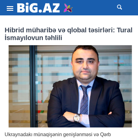
Hibrid müharibə və qlobal təsirləri: Tural
İsmayılovun təhlili
Ukraynadakı münaqişənin genişlənməsi və Qərb