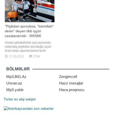
"Pişikdən qorxubsa, "bismillah"
desin" deyən tibb işçisi
cəzalandırıldı - RƏSMİ
Sosial şəbəkələrdə səs yazısında
vətəndaş pişikdən qorxduğu üçün
ürəyi tutan qayınanasına təcili
yardım əməkdaşının laqeyd
17.09.2021
2788
yanaşdığı və ona "bismillah"
deyərək yatmasını məsləhət görən
şəxs cəzalandırılıb. " "a istinadən
BÖLMƏLƏR
xəbər verir ki, Tibbi Ərazi
Bölmələrini İdarəetmə Birliyində
Mp3.BiG.Az
Zengimcell
Unvan.az
Hazır mesajlar
Mp3 yukle
Hava proqnozu
Turlar
ev alqi satqisi