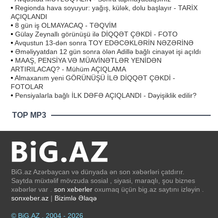
•
Regionda hava soyuyur: yağış, külək, dolu başlayır - TARİX
AÇIQLANDI
•
8 gün iş OLMAYACAQ - TƏQVİM
•
Gülay Zeynallı görünüşü ilə DİQQƏT ÇƏKDİ - FOTO
•
Avqustun 13-dən sonra TOY EDƏCƏKLƏRİN NƏZƏRİNƏ
•
Əməliyyatdan 12 gün sonra ölən Adillə bağlı cinayət işi açıldı
•
MAAŞ, PENSİYA VƏ MÜAVİNƏTLƏR YENİDƏN
ARTIRILACAQ? - Mühüm AÇIQLAMA
•
Almaxanım yeni GÖRÜNÜŞÜ İLƏ DİQQƏT ÇƏKDİ -
FOTOLAR
•
Pensiyalarla bağlı İLK DƏFƏ AÇIQLANDI - Dəyişiklik edilir?
TOP MP3
BiG.az Azərbaycan və dünyada ən son xəbərləri çatdırır.
Saytda müxtəlif mövzuda sosial , siyasi, maraqlı, şou biznes
xəbərlər var .
son xeberler
oxumaq üçün big.az saytını izləyin .
sonxeber.az
|
Bizimlə Əlaqə
© BiG.AZ , 2004 - 2026