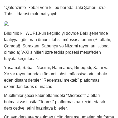
"Qafqazinfo"
xəbər
verir ki, bu barədə Bakı Şəhəri üzrə
Təhsil İdarəsi məlumat yayıb.
Bildirilib ki, WUF13-ün keçirildiyi dövrdə Bakı şəhərində
fəaliyyət göstərən ümumi təhsil müəssisələrinin (Pirallahı,
Qaradağ, Suraxanı, Sabunçu və Nizami rayonları istisna
olmaqla) V-XI sinifləri üzrə tədris prosesi məsafədən
həyata keçiriləcək.
Yasamal, Səbail, Nəsimi, Nərimanov, Binəqədi, Xətai və
Xəzər rayonlarındakı ümumi təhsil müəssisələrini əhatə
edən distant dərslər "Rəqəmsal məktəb" platforması
üzərindən tədris olunacaq.
Müəllimlər şəxsi kabinetlərindəki "Microsoft" alətləri
bölməsi vasitəsilə "Teams" platformasına keçid edərək
dərs cədvəllərini hazırlaya bilərlər.
Onlayn dərslərə qoşulmaq üçün dərs məlumatları platforma