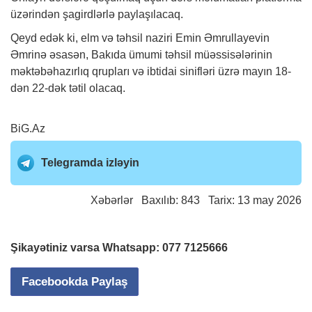
üzərindən şagirdlərlə paylaşılacaq.
Qeyd edək ki, elm və təhsil naziri Emin Əmrullayevin
Əmrinə əsasən, Bakıda ümumi təhsil müəssisələrinin
məktəbəhazırlıq qrupları və ibtidai sinifləri üzrə mayın 18-
dən 22-dək tətil olacaq.
BiG.Az
Telegramda izləyin
Xəbərlər
Baxılıb: 843 Tarix: 13 may 2026
Şikayətiniz varsa Whatsapp:
077 7125666
Facebookda Paylaş