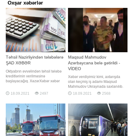
Oxşar xəbərlər
Təhsil Nazirliyindən tələbələrə
Maqsud Mahmudov
ŞAD XƏBƏR
Azərbaycana belə gətirildi -
VİDEO
Oktyabrın əvvəlindən təhsil tələbə
kreditlərinin verilməsinə
Xəbər verdiyimiz kimi, axtarışda
başlayacağıq. XəzərXəbər xəbər
olan keçmiş iş adamı Maqsud
verir ki, bunu Təhsil Nazirliyinin
Mahmudov Ukraynada saxlanılıb.
Elm, ali və orta ixtisas təhsili
"Qafqazinfo" Maqsud Mahmudovun
18.09.2021
2497
18.09.2021
2568
şöbəsinin müdiri Nicat Məmmədli
Azərbaycana deportasiya
Trend-in sualını cavablandırarkən
edilməsinin görüntülərini əldə edib.
deyib. N.Məmmədli bildirib ki,
Videodan görünür ki, o,
kreditin verilməsi qaydası da
aeroportdan Daxili İşlər Nazirliyi
müyyənləşdirilib:
əməkdaşları tərəfindən maşına
yerləşdirilərək aidiyyət