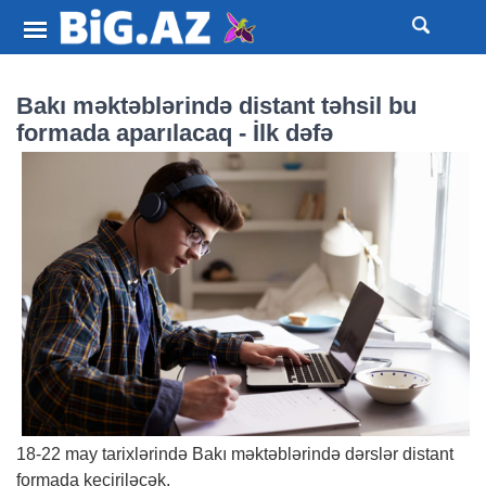
Bakı məktəblərində distant təhsil bu
formada aparılacaq - İlk dəfə
18-22 may tarixlərində Bakı məktəblərində dərslər distant
formada keçiriləcək.