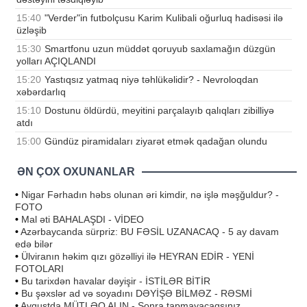
15:40
"Verder"in futbolçusu Karim Kulibali oğurluq hadisəsi ilə
üzləşib
15:30
Smartfonu uzun müddət qoruyub saxlamağın düzgün
yolları AÇIQLANDI
15:20
Yastıqsız yatmaq niyə təhlükəlidir? - Nevroloqdan
xəbərdarlıq
15:10
Dostunu öldürdü, meyitini parçalayıb qalıqları zibilliyə
atdı
15:00
Gündüz piramidaları ziyarət etmək qadağan olundu
ƏN ÇOX OXUNANLAR
•
Nigar Fərhadın həbs olunan əri kimdir, nə işlə məşğuldur? -
FOTO
•
Mal əti BAHALAŞDI - VİDEO
•
Azərbaycanda sürpriz: BU FƏSİL UZANACAQ - 5 ay davam
edə bilər
•
Ülviranın həkim qızı gözəlliyi ilə HEYRAN EDİR - YENİ
FOTOLARI
•
Bu tarixdən havalar dəyişir - İSTİLƏR BİTİR
•
Bu şəxslər ad və soyadını DƏYİŞƏ BİLMƏZ - RƏSMİ
•
Avqustda MÜTLƏQ ALIN - Sonra tapmayacaqsınız