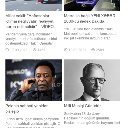
Millət vəkili: "Həftəsonları
Metro ilə bağlı YENİ XƏBƏR:
ictimai nəqliyyatın fəaliyyəti
2030-cu ilədək Bakıda...
bərpa edilməlidir" – VİDEO
"2011-ci ildə təsdiqlənmiş "Bakı
Metropoliteni xətlərinin konseptual
Pandemiyaya qarşı hökumətin
inkişaf sxemi"nə uyğun olaraq
verdiyi qərarlar öz müsbət təsirini
2030-cu ilədək stansiyaların sayı
göstərməkdədir, lakin Operativ
77-dək artırılacaq. Hazırda metroda
Qərargah bəzi məsələlərin həlli
17.09.2021
1467
18.09.2021
2589
26 stansiya var. Yəni hələ 51
yönündə təcili tədbirlər görməlidir.
stansiya da tikilib istifadəyə
Bunu millət vəkili Fazil Mustafa
veriləcək. Ümumilikdə, Bakı
deyib. Millət vəkili hesab edir ki, həll
metrosu 5 ayrı xəttdən ibarə
edilməli ən vacib məsələ
həftəsonları ictimai nəqliyyatın
fəaliyyətini
Pelenin səhhəti yenidən
Milli Musiqi Günüdür
pisləşib
Sentyabrın 18-də Üzeyir
Hacıbəylinin doğum günüdür.
Futbol üzrə üçqat dünya çempionu
Bəstəkarın ad gününün bayram kimi
Pelenin səhhəti yenidən pisləşib. O,
qeyd edilməsi ənənəsinin əsasını