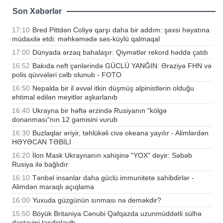
Son Xəbərlər
17:10
Bred Pittdən Coliyə qarşı daha bir addım: şəxsi həyatına
müdaxilə etdi: məhkəmədə səs-küylü qalmaqal
17:00
Dünyada ərzaq bahalaşır: Qiymətlər rekord həddə çatdı
16:52
Bakıda neft çənlərində GÜCLÜ YANĞIN: Əraziyə FHN və
polis qüvvələri cəlb olunub - FOTO
16:50
Nepalda bir il əvvəl itkin düşmüş alpinistlərin olduğu
ehtimal edilən meyitlər aşkarlanıb
16:40
Ukrayna bir həftə ərzində Rusiyanın "kölgə
donanması"nın 12 gəmisini vurub
16:30
Buzlaqlar əriyir, təhlükəli civə okeana yayılır - Alimlərdən
HƏYƏCAN TƏBİLİ
16:20
İlon Mask Ukraynanın xahişinə "YOX" deyir: Səbəb
Rusiya ilə bağlıdır
16:10
Tənbəl insanlar daha güclü immunitetə sahibdirlər -
Alimdən maraqlı açıqlama
16:00
Yuxuda güzgünün sınması nə deməkdir?
15:50
Böyük Britaniya Cənubi Qafqazda uzunmüddətli sülhə
dəstəyini təsdiqləyib