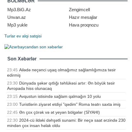
BÖLMƏLƏR
"Real"la sövdələşməyə 100 faiz razı
olub. "Siti"
Mp3.BiG.Az
Zengimcell
Unvan.az
Hazır mesajlar
Mp3 yukle
Hava proqnozu
Turlar
ev alqi satqisi
Son Xəbərlər
23:45
Ailədə neçənci uşaq olmağımız sağlamlığımıza təsir
edirmiş
23:30
Dünyada şəkər qıtlığı təhlükəsi artır: Ən böyük təsir
Avropada hiss olunacaq
23:15
Avqustun istisində sağlam qalmağın 10 yolu
23:00
Turistlərin ziyarət etdiyi "qədim" Roma teatrı saxta imiş
22:45
Ən çox çörək və ət yeyən bölgələr (SİYAHI)
22:30
2024-cü ildəki dəhşətli sunami: Bir neçə saat ərzində 230
mindən çox insan həlak oldu