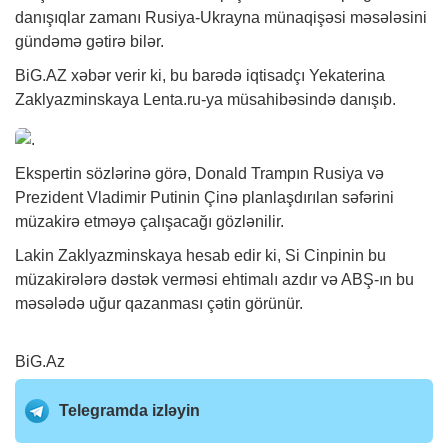
danışıqlar zamanı Rusiya-Ukrayna münaqişəsi məsələsini
gündəmə gətirə bilər.
BiG.AZ
xəbər
verir ki, bu barədə iqtisadçı Yekaterina
Zaklyazminskaya Lenta.ru-ya müsahibəsində danışıb.
Ekspertin sözlərinə görə, Donald Trampın Rusiya və
Prezident Vladimir Putinin Çinə planlaşdırılan səfərini
müzakirə etməyə çalışacağı gözlənilir.
Lakin Zaklyazminskaya hesab edir ki, Si Cinpinin bu
müzakirələrə dəstək verməsi ehtimalı azdır və ABŞ-ın bu
məsələdə uğur qazanması çətin görünür.
BiG.Az
Telegramda izləyin