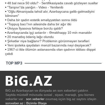
•
48 bal necə 50 oldu? - Sertifikasiyada cavab gözləyən suallar
•
"Tarqovı"da yanğın - Video - Yenilənib
•
"Oğlu Almaniyada təhsil alır, Azərbaycana gəlib-gəlmədiyini
bilmirəm"
•
Daha bir qadın estetik əməliyyatdan sonra öldü
•
"Toppuş bacı"nın ailəsində daha bir ağır itki
•
Ülviyyə İlyasova fəhləyə borclu qalıb?
•
Azərbaycanda işçi axtarılır - Əməkhaqqı 10 min manatdır
•
20 manatlıq ödəniş ləğv olundu
•
Şirkətlər niyə bağlanır? Problemin görünməyən tərəfləri
•
Yeni ipoteka qaydaları mənzil bazarında nəyi dəyişəcək?
•
1967-ci ildə ölümün astanasında olan qadının iddiası diqqət
çəkdi
TOP MP3
BiG.az Azərbaycan və dünyada ən son xəbərləri çatdırır.
Saytda müxtəlif mövzuda sosial , siyasi, maraqlı, şou biznes
xəbərlər var .
son xeberler
oxumaq üçün big.az saytını izləyin .
sonxeber.az
|
Bizimlə Əlaqə