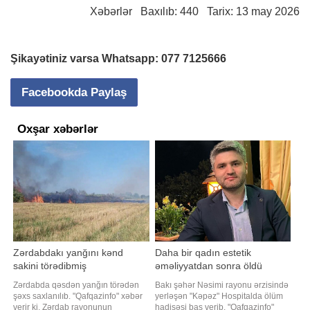
Xəbərlər
Baxılıb: 440 Tarix: 13 may 2026
Şikayətiniz varsa Whatsapp:
077 7125666
Facebookda Paylaş
Oxşar xəbərlər
Zərdabdakı yanğını kənd
Daha bir qadın estetik
sakini törədibmiş
əməliyyatdan sonra öldü
Zərdabda qəsdən yanğın törədən
Bakı şəhər Nəsimi rayonu ərzisində
şəxs saxlanılıb. "Qafqazinfo" xəbər
yerləşən "Kəpəz" Hospitalda ölüm
verir ki, Zərdab rayonunun
hadisəsi baş verib. "Qafqazinfo"