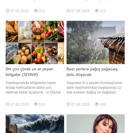
Hüseynxanlı kəndi ərazisində
xəbər verir ki, Almaniya vətəndaşı
qəsdən yanğın hadisəsi törədən
olan Türkiyə əsilli Tulin Turp dünən
07.08.2026
222
07.08.2026
312
şəxs polis əməkdaşları tərəfindən
tibb müəssisəsində keçirdiyi plastik
müəyyən edilib. Araşdırmalarla
əməliyyatdan sonra vəfat edib.
yanğının kənd sakini Ə.Quliyev
Bildirilib ki, Tulin Turp klinikada
tərəfindən törədildiyi məlum olub.
esteti
Hadis
Ən çox çörək və ət yeyən
Bəzi yerlərə yağış yağacaq,
bölgələr (SİYAHI)
dolu düşəcək
Azərbaycanda bölgələrin hansı
Avqustun 9-u axşam Azərbaycanın
ərzaq məhsullarını daha çox
qərb rayonlarından başlayaraq 11-
istehlak etdiyi açıqlanıb. -ın Dövlət
dək əsasən dağlıq və dağətəyi
Statistika Komitəsindən əldə etdiyi
ərazilərdə arabir yağış yağacağı
məlumata görə, son dövrlər iqtisadi
gözlənilir. Bu barədə BİG.AZ-a Milli
07.08.2026
141
07.08.2026
249
rayonlar üzrə qida məhsullarının
Hidrometeorologiya Xidmətindən
adambaşına istehlakında ciddi
məlumat verilib. Ayrı-ayrı yerlərdə
fərqlər müşahidə olunub. Belə ki,
yağışın qısamüddətli leysan
çörək və çörək məhsullarının (una
xarakterli olacağı, şimşək çaxacağı,
çevirməklə
dol