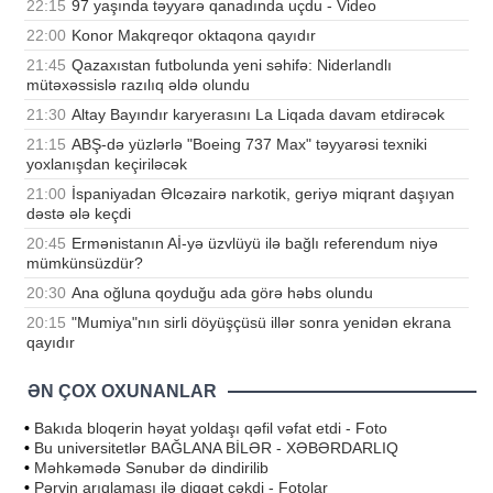
22:15
97 yaşında təyyarə qanadında uçdu - Video
22:00
Konor Makqreqor oktaqona qayıdır
21:45
Qazaxıstan futbolunda yeni səhifə: Niderlandlı
mütəxəssislə razılıq əldə olundu
21:30
Altay Bayındır karyerasını La Liqada davam etdirəcək
21:15
ABŞ-də yüzlərlə "Boeing 737 Max" təyyarəsi texniki
yoxlanışdan keçiriləcək
21:00
İspaniyadan Əlcəzairə narkotik, geriyə miqrant daşıyan
dəstə ələ keçdi
20:45
Ermənistanın Aİ-yə üzvlüyü ilə bağlı referendum niyə
mümkünsüzdür?
20:30
Ana oğluna qoyduğu ada görə həbs olundu
20:15
"Mumiya"nın sirli döyüşçüsü illər sonra yenidən ekrana
qayıdır
ƏN ÇOX OXUNANLAR
•
Bakıda bloqerin həyat yoldaşı qəfil vəfat etdi - Foto
•
Bu universitetlər BAĞLANA BİLƏR - XƏBƏRDARLIQ
•
Məhkəmədə Sənubər də dindirilib
•
Pərvin arıqlaması ilə diqqət çəkdi - Fotolar