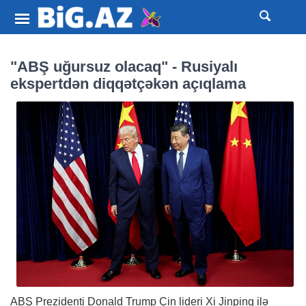
"ABŞ uğursuz olacaq" - Rusiyalı
ekspertdən diqqətçəkən açıqlama
ABŞ Prezidenti Donald Trump Çin lideri Xi Jinping ilə