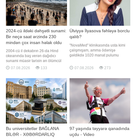
2024-cü ildəki dəhşətli sunami:
Ülviyyə İlyasova fəhləyə borclu
Bir neçə saat ərzində 230
qalıb?
mindən çox insan həlak oldu
"NovaMed" klinikasında usta kimi
çalışmışam, amma ödənişə
2004-cü il dekabrın 26-da Hind
gəldikdə 1020 manat pulumu
okeanında baş verən dağıdıcı
kəsdilər". Bu barədə "Qafqazinfo"ya
sunami müasir tarixin ən ölümcül
adının çəkilməsini istəməyən
təbii fəlakətlərindən birinə çevrilib.
07.08.2026
133
07.08.2026
273
vətəndaş müraciət edib. Tibb
Qaynarinfo xəbər verir ki, fəlakət
ocağında boya işləri gördüyünü
nəticəsində 14 ölkədə 230 mindən
deyən şikayətçinin sözlərinə görə,
çox insan həyatını itirib. Tailand isə
kosmetoloq Ülviyyə İlyasova
ən çox zərər çəkən ölkələrdən biri
barəsind
olub. Fəlakət necə başladı?
Bu universitetlər BAĞLANA
97 yaşında təyyarə qanadında
BİLƏR - XƏBƏRDARLIQ
uçdu - Video