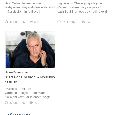
Bakı Qızlar Universitetinin
İngiltərənin Qlosterşir qraflığının
fəaliyyətinin dayandırılması ali təhsil
Çeltnem şəhərində yaşayan 97
müəssisələrinin fəaliyyəti
yaşlı Betti Bromeyc qeyri-adi rekord
məsələsini yenidən gündəmə
müəyyənləşdirib. "Qafqazinfo"
gətirib. Bu qərar universitetlərin
xəbər verir ki, 2025-ci ildə insult
07.08.2026
403
07.08.2026
143
keyfiyyət standartlarına uyğunluğu,
keçirməsinə baxmayaraq, o,
tədris və idarəetmə prosesləri,
təyyarənin qanadı üzərində uçan ən
maddi-texniki baza və digər
yaşlı qadın kimi "Ginnesin
tələblərin nə dərəcədə vacib
Rekordlar Kitabı"na düşüb
olduğunu göstərir
"Real"ı rədd edib
"Barselona"nı seçdi - Mourinyo
ŞOKDA
"Mançester Siti"nin
yarımmüdafiəçisi Rodri Madrid
"Real"ını yox "Barselona"nı seçib.
xəbər verir ki, onun "Real"a
07.08.2026
201
keçidinin ilkin razılaşmaya
baxmayaraq niyə baş tutmadığı
məlum olub. Qeyd olunur ki, Rodri